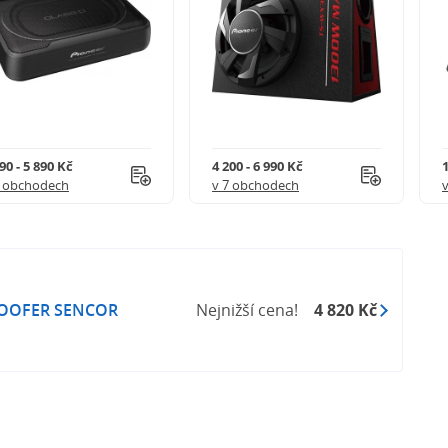
90 - 5 890 Kč
4 200 - 6 990 Kč
1
9 obchodech
v 7 obchodech
OOFER SENCOR
Nejnižší cena!
4 820 Kč