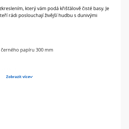
zkreslením, který vám podá křišťálově čisté basy. Je
eří rádi poslouchají živější hudbu s dunivými
o černého papíru 300 mm
1203 aktivní
Zobrazit více
zkreslením, který vám podá křišťálově čisté basy. Je
eří rádi poslouchají živější hudbu s dunivými
o černého papíru 300 mm