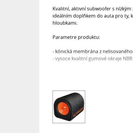
Kvalitní, aktivní subwoofer s nízkým 
ideálním doplňkem do auta pro ty, kt
hloubkami.
Parametre produktu:
- kónická membrána z nelisovanéh
- vysoce kvalitní gumové okraje NBR
Subwoofer do auta SENCOR SCS WA 
Kvalitní, aktivní subwoofer s nízkým 
ideálním doplňkem do auta pro ty, kt
hloubkami.
Parametre produktu:
- kónická membrána z nelisovanéh