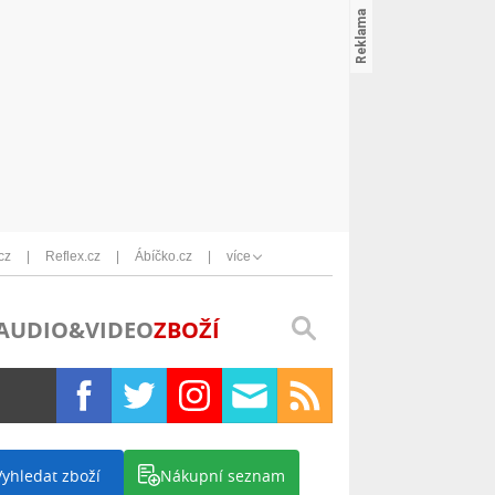
cz
Reflex.cz
Ábíčko.cz
více
AUDIO&VIDEO
ZBOŽÍ
Vyhledat zboží
Nákupní seznam