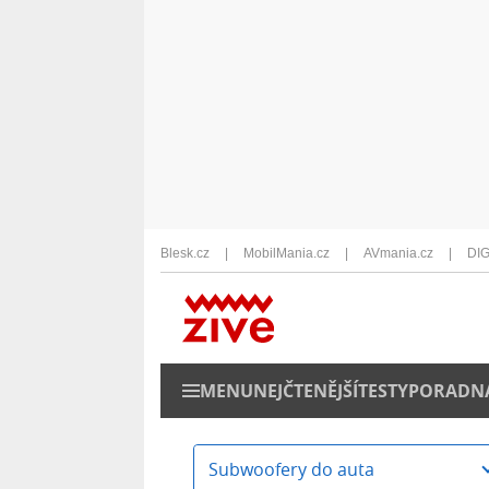
Blesk.cz
MobilMania.cz
AVmania.cz
DIG
MENU
NEJČTENĚJŠÍ
TESTY
PORADN
Subwoofery do auta