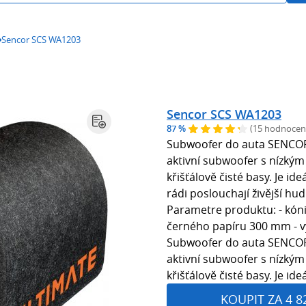
Sencor SCS WA1203
Sencor SCS WA1203
87 %
(15 hodnocen
Subwoofer do auta SENCOR 
aktivní subwoofer s nízkým
křišťálově čisté basy. Je id
rádi poslouchají živější h
Parametre produktu: - kó
černého papíru 300 mm - v
Subwoofer do auta SENCOR 
aktivní subwoofer s nízkým
křišťálově čisté basy. Je i
KOUPIT ZA 4 8