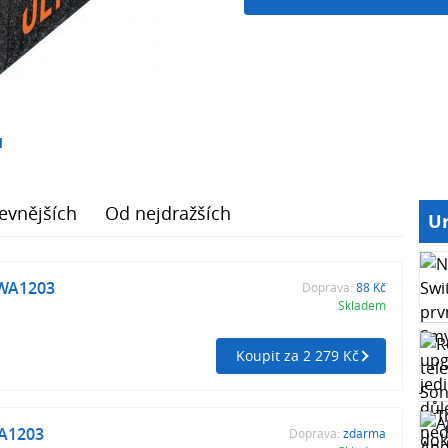
1
evnějších
Od nejdražších
Ur
WA1203
Doprava:
88 Kč
Skladem
Koupit za 2 279 Kč
A1203
Doprava:
zdarma