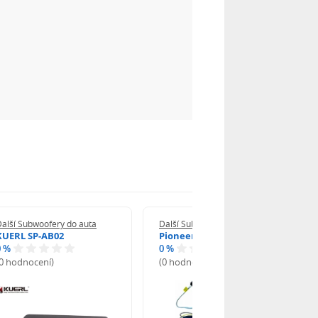
alší Subwoofery do auta
Další Subwoofery do auta
KUERL SP-AB02
Pioneer TS-WX140DA
0 %
0 %
(0 hodnocení)
(0 hodnocení)