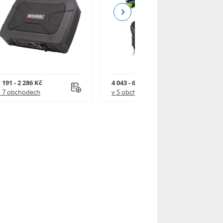
Next
 191 - 2 286 Kč
4 043 - 6 590 Kč
v 7 obchodech
v 5 obchodech