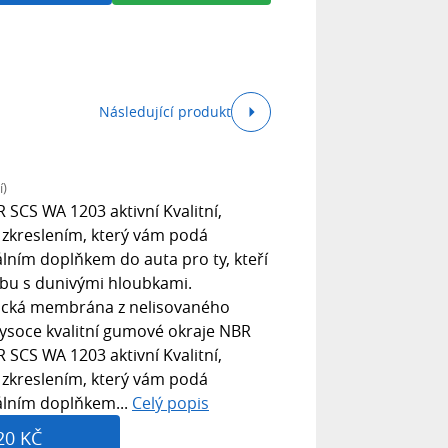
Následující produkt
í)
SCS WA 1203 aktivní Kvalitní,
 zkreslením, který vám podá
eálním doplňkem do auta pro ty, kteří
udbu s dunivými hloubkami.
nická membrána z nelisovaného
ysoce kvalitní gumové okraje NBR
SCS WA 1203 aktivní Kvalitní,
 zkreslením, který vám podá
deálním doplňkem...
Celý popis
20 KČ