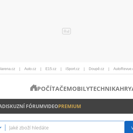
Iarena.cz
Auto.cz
E15.cz
iSport.cz
Doupě.cz
AutoRevue.
POČÍTAČE
MOBILY
TECHNIKA
HRY
A
DISKUZNÍ FÓRUM
VIDEO
PREMIUM