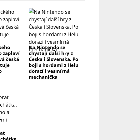
ckého
Na Nintendo se
o zaplaví
chystají další hry z
vá česká
Česka i Slovenska. Po
stuje
boji s hordami z Helu
p
dorazí i vesmírná
mechanička
rat
uchátka.