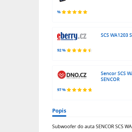
%
SCS WA1203
92 %
Sencor SCS 
SENCOR
97 %
Popis
Subwoofer do auta SENCOR SCS WA 