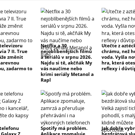
televizoru
Netflix a 30
Utečte z azté
ia 7 II. True
nejoblíbenějších filmů
chrámu, než h
áže změnit
a seriálů v srpnu 2026.
voda. Vyšla no
barevnou
Najdu si tě, akčňák My
hra, která ote
u, zadarmo to
vás naučíme nebo
reflexy i důvti
krimi seriály Metanol a
Rapl
telefonu
Spotify má problém.
Jak dobře vyb
Galaxy Z
Aplikace zpomaluje,
bezdrátová sl