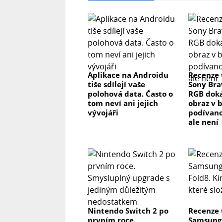
Aplikace na Androidu
Recenze 
tiše sdílejí vaše
Sony Brav
polohová data. Často o
RGB dok
tom neví ani jejich
obraz v 
vývojáři
podívano
ale není
Nintendo Switch 2 po
Recenze 
prvním roce.
Samsung 