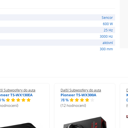
apírový former
 zkreslením
Sencor
600 W
25 Hz
 W
3000 Hz
aktivní
300 mm
 +/- 1,0 dB
B
ší Subwoofery do auta
Další Subwoofery do auta
D
oneer TS-WX130EA
Pioneer TS-WX300A
0 %
78 %
 hodnocení)
(12 hodnocení)