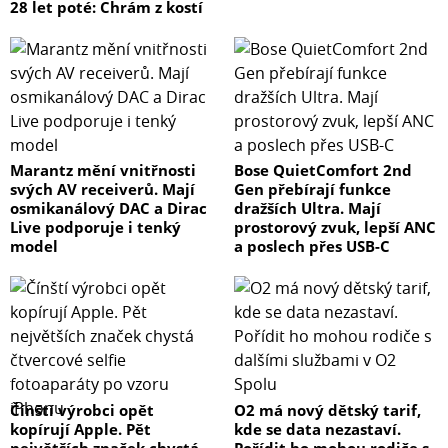
28 let poté: Chrám z kostí
Marantz mění vnitřnosti
Bose QuietComfort 2nd
svých AV receiverů. Mají
Gen přebírají funkce
osmikanálový DAC a Dirac
dražších Ultra. Mají
Live podporuje i tenký
prostorový zvuk, lepší ANC
model
a poslech přes USB-C
Čínští výrobci opět
O2 má nový dětský tarif,
kopírují Apple. Pět
kde se data nezastaví.