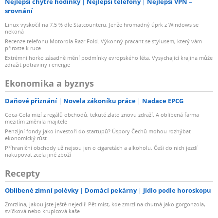
Nejlepší chytré hodinky
Nejlepší telefony
Nejlepší VPN –
srovnání
Linux vyskočil na 7,5 % dle Statcounteru. Jenže hromadný úprk z Windows se
nekoná
Recenze telefonu Motorola Razr Fold. Výkonný pracant se stylusem, který vám
přiroste k ruce
Extrémní horko zásadně mění podmínky evropského léta. Vysychající krajina může
zdražit potraviny i energie
Ekonomika a byznys
Daňové přiznání
Novela zákoníku práce
Nadace EPCG
Coca-Cola mizí z regálů obchodů, tekuté zlato znovu zdraží. A oblíbená farma
mezitím změnila majitele
Penzijní fondy jako investoři do startupů? Úspory Čechů mohou rozhýbat
ekonomický růst
Příhraniční obchody už nejsou jen o cigaretách a alkoholu. Češi do nich jezdí
nakupovat zcela jiné zboží
Recepty
Oblíbené zimní polévky
Domácí pekárny
Jídlo podle horoskopu
Zmrzlina, jakou jste ještě nejedli! Pět míst, kde zmrzlina chutná jako gorgonzola,
svíčková nebo krupicová kaše