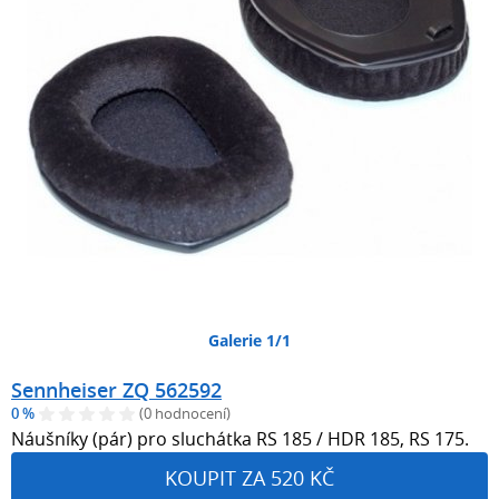
Galerie 1/1
Sennheiser ZQ 562592
0 %
(0 hodnocení)
Náušníky (pár) pro sluchátka RS 185 / HDR 185, RS 175.
KOUPIT ZA 520 KČ