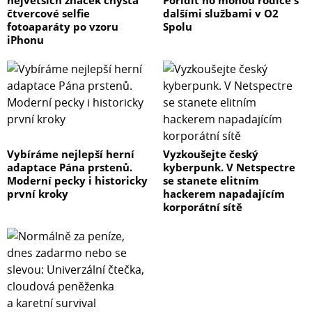
největších značek chystá
Pořídit ho mohou rodiče s
čtvercové selfie
dalšími službami v O2
fotoaparáty po vzoru
Spolu
iPhonu
Vybíráme nejlepší herní
Vyzkoušejte český
adaptace Pána prstenů.
kyberpunk. V Netspectre
Moderní pecky i historicky
se stanete elitním
první kroky
hackerem napadajícím
korporátní sítě