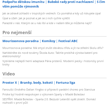
Podpořte dětskou imunitu
Babské rady proti nachlazení
S čím
vším pomůže rýmovník
Jak se zdravě zchladit v tropických vedrech: Co pomáhá a kdy už riskujete úpal
Úpal a úžeh: Jak je poznat a jak se z nich rychle vyléčit
Parazité v nás: Kterým se u nás líbí a kde v našem těle je můžeme najít?
Pro nejmenší
Mourissonova poradna
Komiksy
Festival ABC
Mourrisonova poradna: Má smysl zrušit devátou třídu a jít na střední školu dřív?
Nahlédněte do nové továrny Škoda Auto: Takhle probíhá výroba baterií pro
elektromobily!
Vybíráme nejlepší herní adaptace Pána prstenů. Moderní pecky i historicky první
kroky
Video
Prostor X
Branky, body, kokoti
Fortuna liga
Fanoušci čínského Dalian Yingbo si připravili parádní choreo pro Stanciua
Priske byl hodně nespokojen s výkonem Sparty v Mladé Boleslavi
SESTŘIH: Mladá Boleslav - Sparta 2:0. Bezzubí Letenští opět ztratili. Domácí
rozhodli v první půli