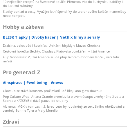
10 nejlepších receptů na švestkové koláče: Přenesou vás do kuchyně u babičky i
do luxusní cukrárny
Sladký poklad u cesty: Využijte letní špendlíky do tvarohového koláče, marmelády
nebo kompotu
Hobby a zábava
BLESK Tlapky
Divoký kačer
Netflix filmy a seriály
Draisina, velocipéd i kostitřas: Unikátní bicykly v Muzeu Chodska
Cestovní horečka šlechty: Chuďas z Klatovska otrokářem v Jižní Americe
Filip Vondrášek: V Jižní Americe si lidé plují životem mnohem lehčeji, věci tolik
neřeší
Pro generaci Z
#inspirace
#wellbeing
#news
Glow up se stává luxusem, proč mladí lidé říkají ano glow downu?
Pop Culture Wrap: Ariana Grande promluvila o svém ústupu z veřejného života a
Sophia z KATSEYE si dává pauzu od skupiny
Alt news: MGK v tom zas lítá, Jared Leto byl obviněný ze sexuálního obtěžování a
zemřely Bonnie Tyler a Mary Morello
Zdraví