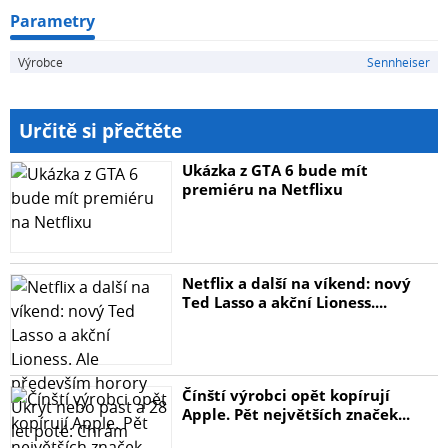
Parametry
Výrobce
Sennheiser
Určitě si přečtěte
Ukázka z GTA 6 bude mít
premiéru na Netflixu
Netflix a další na víkend: nový
Ted Lasso a akční Lioness....
Čínští výrobci opět kopírují
Apple. Pět největších značek...