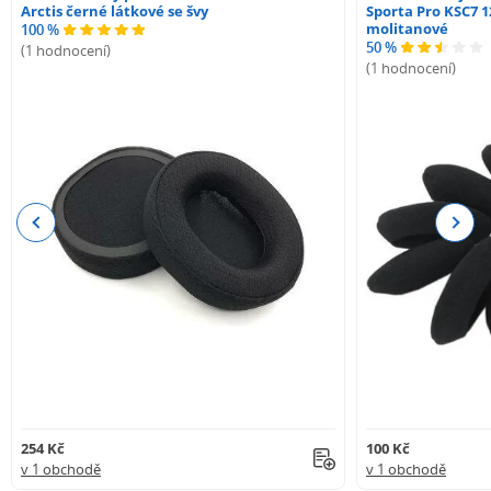
Arctis černé látkové se švy
Sporta Pro KSC7 1
molitanové
100 %
50 %
(1 hodnocení)
(1 hodnocení)
Previous
Next
254 Kč
100 Kč
v 1 obchodě
v 1 obchodě