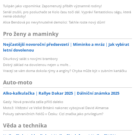
Tulipán jako vzpomínka: Zapomenutý příběh významné rodiny!
Seriál zrušili, pro posluchače se Kolo času točí dál. Vypráví fantastickou ságu, která
nemá obdoby!
Alice Bendová po nevyhnutelné demolici: Takhle roste nový dům!
Pro ženy a maminky
Nejčastější novoroční předsevzetí
Miminko a mráz
Jak vybírat
letní dovolenou
Okurkový salát s novými brambory
Dobrý základ na dovolenou nejen u moře...
Vracejí se vám doma dokola rýmy a angíny? Chyba může být v zubním kartáčku
Auto-moto
Alko-kalkulačka
Rallye Dakar 2025
Dálniční známka 2025
Gasly: Nová pravidla zašla příliš daleko
Moto3: Vítězství ve Velké Británii nakonec vybojoval David Almansa
Pokuty zahraničních řidičů v Česku: Cizí značka jako privilegium?
Věda a technika