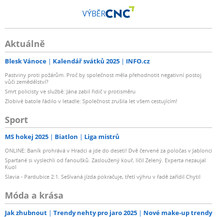
VÝBĚR
Aktuálně
Blesk Vánoce
Kalendář svátků 2025
INFO.cz
Pastviny proti požárům. Proč by společnost měla přehodnotit negativní postoj
vůči zemědělství?
Smrt policisty ve službě: Jána zabil řidič v protisměru
Zlobivé batole řádilo v letadle: Společnost zrušila let všem cestujícím!
Sport
MS hokej 2025
Biatlon
Liga mistrů
ONLINE: Baník prohrává v Hradci a jde do deseti! Dvě červené za poločas v Jablonci
Sparťané si vyslechli od fanoušků. Zasloužený kouř, líčil Zelený. Experta nezaujal
Kuol
Slavia - Pardubice 2:1. Sešívaná jízda pokračuje, třetí výhru v řadě zařídil Chytil
Móda a krása
Jak zhubnout
Trendy nehty pro jaro 2025
Nové make-up trendy