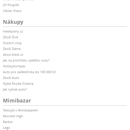
Jiří Pospíšil
Václav Klaus
Nákupy
hledejceny.cz
Zboží Živě
Osobní vozy
Zboží Dáma
zbozi.blesk.cz
Jak na prohlídku ojetého vozu?
HobbyKompas
Auto pro začátečníka do 100 000 Kč
Zboží Auto
Ojetá Škoda Octavia
Jak vybrat auto?
Mimibazar
Testujte s Mimibazarem
Monster High
Barbie
Lego