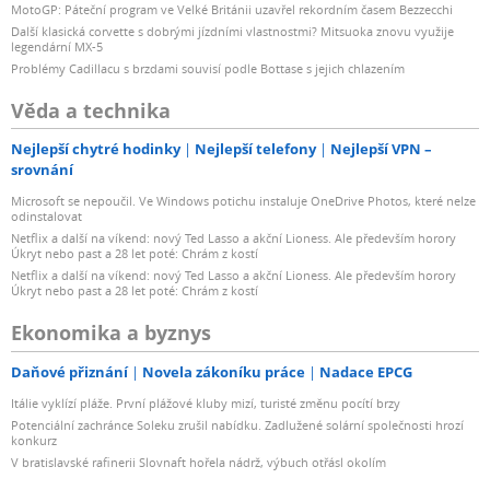
MotoGP: Páteční program ve Velké Británii uzavřel rekordním časem Bezzecchi
Další klasická corvette s dobrými jízdními vlastnostmi? Mitsuoka znovu využije
legendární MX-5
Problémy Cadillacu s brzdami souvisí podle Bottase s jejich chlazením
Věda a technika
Nejlepší chytré hodinky
Nejlepší telefony
Nejlepší VPN –
srovnání
Microsoft se nepoučil. Ve Windows potichu instaluje OneDrive Photos, které nelze
odinstalovat
Netflix a další na víkend: nový Ted Lasso a akční Lioness. Ale především horory
Úkryt nebo past a 28 let poté: Chrám z kostí
Netflix a další na víkend: nový Ted Lasso a akční Lioness. Ale především horory
Úkryt nebo past a 28 let poté: Chrám z kostí
Ekonomika a byznys
Daňové přiznání
Novela zákoníku práce
Nadace EPCG
Itálie vyklízí pláže. První plážové kluby mizí, turisté změnu pocítí brzy
Potenciální zachránce Soleku zrušil nabídku. Zadlužené solární společnosti hrozí
konkurz
V bratislavské rafinerii Slovnaft hořela nádrž, výbuch otřásl okolím