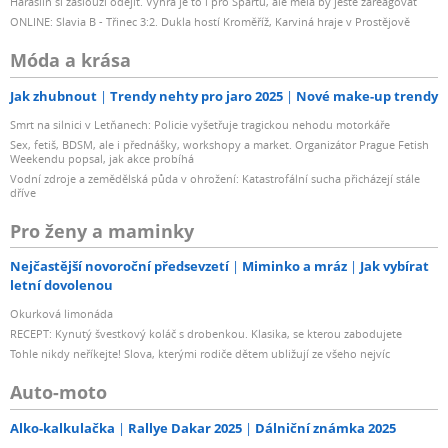
Haraslín si zaslouží odejít. Výhra je to i pro Spartu, ale měla by ještě zareagovat
ONLINE: Slavia B - Třinec 3:2. Dukla hostí Kroměříž, Karviná hraje v Prostějově
Móda a krása
Jak zhubnout
Trendy nehty pro jaro 2025
Nové make-up trendy
Smrt na silnici v Letňanech: Policie vyšetřuje tragickou nehodu motorkáře
Sex, fetiš, BDSM, ale i přednášky, workshopy a market. Organizátor Prague Fetish
Weekendu popsal, jak akce probíhá
Vodní zdroje a zemědělská půda v ohrožení: Katastrofální sucha přicházejí stále
dříve
Pro ženy a maminky
Nejčastější novoroční předsevzetí
Miminko a mráz
Jak vybírat
letní dovolenou
Okurková limonáda
RECEPT: Kynutý švestkový koláč s drobenkou. Klasika, se kterou zabodujete
Tohle nikdy neříkejte! Slova, kterými rodiče dětem ubližují ze všeho nejvíc
Auto-moto
Alko-kalkulačka
Rallye Dakar 2025
Dálniční známka 2025