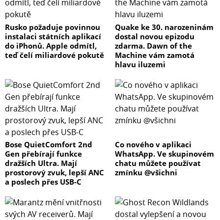
Rusko požaduje povinnou
Quake ke 30. narozeninám
instalaci státních aplikací
dostal novou epizodu
do iPhonů. Apple odmítl,
zdarma. Dawn of the
teď čelí miliardové pokutě
Machine vám zamotá
hlavu iluzemi
Bose QuietComfort 2nd
Co nového v aplikaci
Gen přebírají funkce
WhatsApp. Ve skupinovém
dražších Ultra. Mají
chatu můžete používat
prostorový zvuk, lepší ANC
zmínku @všichni
a poslech přes USB-C