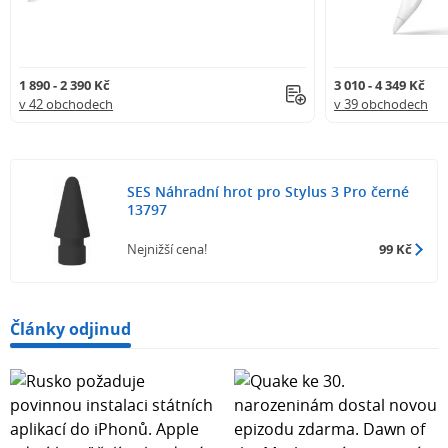
1 890 - 2 390 Kč
3 010 - 4 349 Kč
v 42 obchodech
v 39 obchodech
SES Náhradní hrot pro Stylus 3 Pro černé
13797
Nejnižší cena!
99 Kč
Články odjinud