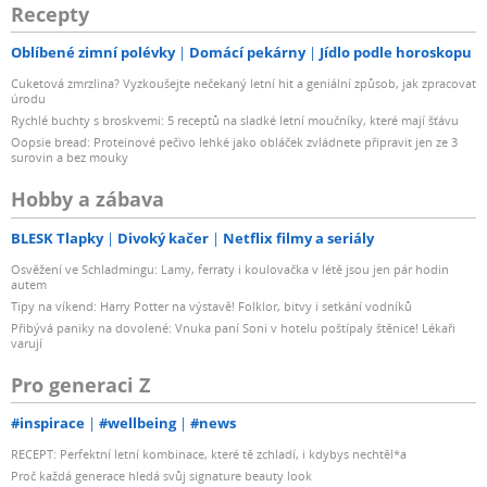
Recepty
Oblíbené zimní polévky
Domácí pekárny
Jídlo podle horoskopu
Cuketová zmrzlina? Vyzkoušejte nečekaný letní hit a geniální způsob, jak zpracovat
úrodu
Rychlé buchty s broskvemi: 5 receptů na sladké letní moučníky, které mají šťávu
Oopsie bread: Proteinové pečivo lehké jako obláček zvládnete připravit jen ze 3
surovin a bez mouky
Hobby a zábava
BLESK Tlapky
Divoký kačer
Netflix filmy a seriály
Osvěžení ve Schladmingu: Lamy, ferraty i koulovačka v létě jsou jen pár hodin
autem
Tipy na víkend: Harry Potter na výstavě! Folklor, bitvy i setkání vodníků
Přibývá paniky na dovolené: Vnuka paní Soni v hotelu poštípaly štěnice! Lékaři
varují
Pro generaci Z
#inspirace
#wellbeing
#news
RECEPT: Perfektní letní kombinace, které tě zchladí, i kdybys nechtěl*a
Proč každá generace hledá svůj signature beauty look