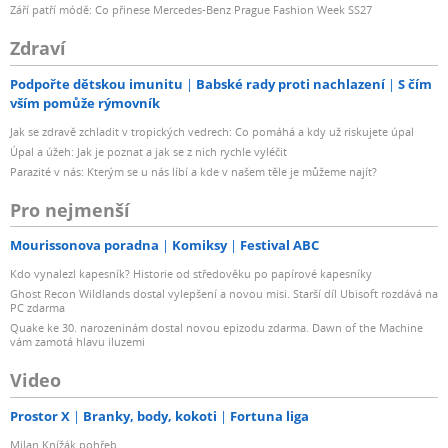
Září patří módě: Co přinese Mercedes-Benz Prague Fashion Week SS27
Zdraví
Podpořte dětskou imunitu
Babské rady proti nachlazení
S čím
vším pomůže rýmovník
Jak se zdravě zchladit v tropických vedrech: Co pomáhá a kdy už riskujete úpal
Úpal a úžeh: Jak je poznat a jak se z nich rychle vyléčit
Parazité v nás: Kterým se u nás líbí a kde v našem těle je můžeme najít?
Pro nejmenší
Mourissonova poradna
Komiksy
Festival ABC
Kdo vynalezl kapesník? Historie od středověku po papírové kapesníky
Ghost Recon Wildlands dostal vylepšení a novou misi. Starší díl Ubisoft rozdává na
PC zdarma
Quake ke 30. narozeninám dostal novou epizodu zdarma. Dawn of the Machine
vám zamotá hlavu iluzemi
Video
Prostor X
Branky, body, kokoti
Fortuna liga
Milan Knížák pohřeb