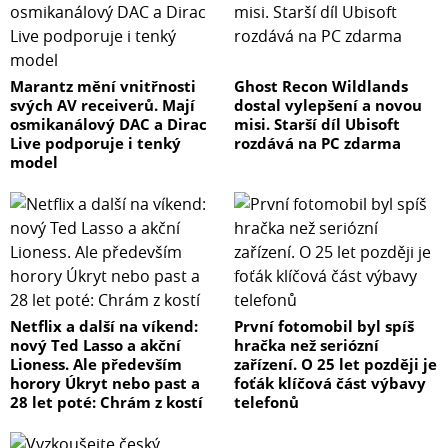
Marantz mění vnitřnosti
Ghost Recon Wildlands
svých AV receiverů. Mají
dostal vylepšení a novou
osmikanálový DAC a Dirac
misi. Starší díl Ubisoft
Live podporuje i tenký
rozdává na PC zdarma
model
Netflix a další na víkend:
První fotomobil byl spíš
nový Ted Lasso a akční
hračka než seriózní
Lioness. Ale především
zařízení. O 25 let později je
horory Úkryt nebo past a
foťák klíčová část výbavy
28 let poté: Chrám z kostí
telefonů