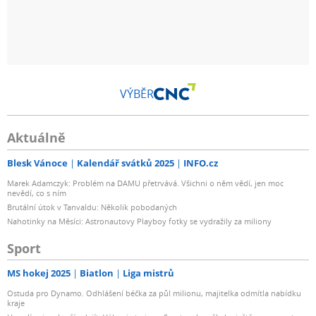
VÝBĚR
Aktuálně
Blesk Vánoce
Kalendář svátků 2025
INFO.cz
Marek Adamczyk: Problém na DAMU přetrvává. Všichni o něm vědí, jen moc
nevědí, co s ním
Brutální útok v Tanvaldu: Několik pobodaných
Nahotinky na Měsíci: Astronautovy Playboy fotky se vydražily za miliony
Sport
MS hokej 2025
Biatlon
Liga mistrů
Ostuda pro Dynamo. Odhlášení béčka za půl milionu, majitelka odmítla nabídku
kraje