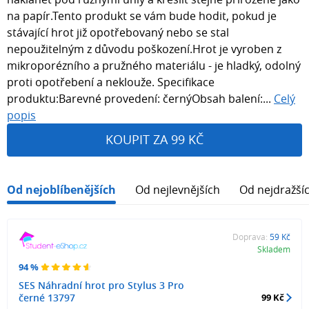
na papír.Tento produkt se vám bude hodit, pokud je
stávající hrot již opotřebovaný nebo se stal
nepoužitelným z důvodu poškození.Hrot je vyroben z
mikroporézního a pružného materiálu - je hladký, odolný
proti opotřebení a neklouže. Specifikace
produktu:Barevné provedení: černýObsah balení:...
Celý
popis
KOUPIT ZA 99 KČ
Od nejoblíbenějších
Od nejlevnějších
Od nejdražší
Doprava:
59 Kč
Skladem
94 %
SES Náhradní hrot pro Stylus 3 Pro
černé 13797
99 Kč