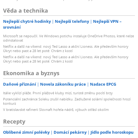
Věda a technika
Nejlepší chytré hodinky
Nejlepší telefony
Nejlepší VPN –
srovnání
Microsoft se nepoučil. Ve Windows potichu instaluje OneDrive Photos, které nelze
odinstalovat
Netflix a další na víkend: nový Ted Lasso a akční Lioness. Ale především horory
Úkryt nebo past a 28 let poté: Chrám z kostí
Netflix a další na víkend: nový Ted Lasso a akční Lioness. Ale především horory
Úkryt nebo past a 28 let poté: Chrám z kostí
Ekonomika a byznys
Daňové přiznání
Novela zákoníku práce
Nadace EPCG
Itálie vyklízí pláže. První plážové kluby mizí, turisté změnu pocítí brzy
Potenciální zachránce Soleku zrušil nabídku. Zadlužené solární společnosti hrozí
konkurz
V bratislavské rafinerii Slovnaft hořela nádrž, výbuch otřásl okolím
Recepty
Oblíbené zimní polévky
Domácí pekárny
Jídlo podle horoskopu