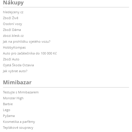
Nákupy
hledejceny.cz
Zboží Živě
Osobní vozy
Zboží Dáma
zbozi.blesk.cz
Jak na prohlídku ojetého vozu?
HobbyKompas
Auto pro začátečníka do 100 000 Kč
Zboží Auto
Ojetá Škoda Octavia
Jak vybrat auto?
Mimibazar
Testujte s Mimibazarem
Monster High
Barbie
Lego
Pyžama
Kosmetika a parfémy
Teplákové soupravy