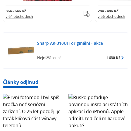
364 - 646 Kč
284 - 486 Kč
v 64 obchodech
v 56 obchodech
Sharp AR-310UH originální - akce
Nejnižší cena!
1 630 Kč
Články odjinud