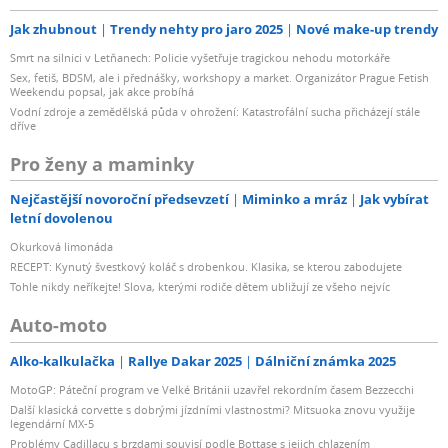
Jak zhubnout
Trendy nehty pro jaro 2025
Nové make-up trendy
Smrt na silnici v Letňanech: Policie vyšetřuje tragickou nehodu motorkáře
Sex, fetiš, BDSM, ale i přednášky, workshopy a market. Organizátor Prague Fetish
Weekendu popsal, jak akce probíhá
Vodní zdroje a zemědělská půda v ohrožení: Katastrofální sucha přicházejí stále
dříve
Pro ženy a maminky
Nejčastější novoroční předsevzetí
Miminko a mráz
Jak vybírat
letní dovolenou
Okurková limonáda
RECEPT: Kynutý švestkový koláč s drobenkou. Klasika, se kterou zabodujete
Tohle nikdy neříkejte! Slova, kterými rodiče dětem ubližují ze všeho nejvíc
Auto-moto
Alko-kalkulačka
Rallye Dakar 2025
Dálniční známka 2025
MotoGP: Páteční program ve Velké Británii uzavřel rekordním časem Bezzecchi
Další klasická corvette s dobrými jízdními vlastnostmi? Mitsuoka znovu využije
legendární MX-5
Problémy Cadillacu s brzdami souvisí podle Bottase s jejich chlazením