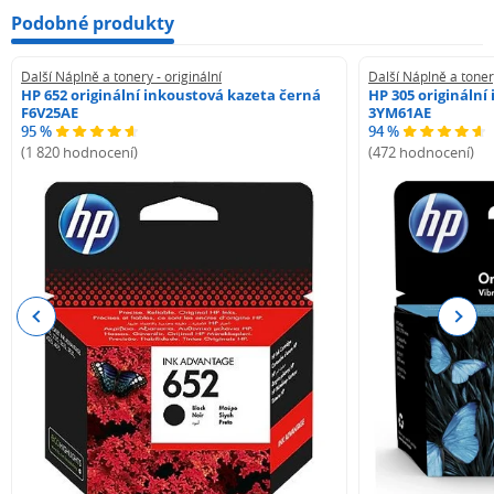
Podobné produkty
Další Náplně a tonery - originální
Další Náplně a tonery
HP 652 originální inkoustová kazeta černá
HP 305 originální
F6V25AE
3YM61AE
95 %
94 %
(1 820 hodnocení)
(472 hodnocení)
Previous
Next