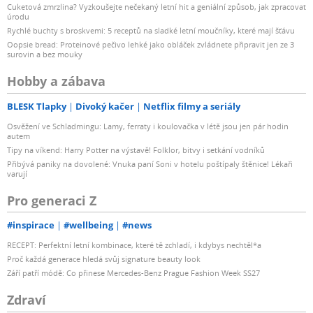
Cuketová zmrzlina? Vyzkoušejte nečekaný letní hit a geniální způsob, jak zpracovat
úrodu
Rychlé buchty s broskvemi: 5 receptů na sladké letní moučníky, které mají šťávu
Oopsie bread: Proteinové pečivo lehké jako obláček zvládnete připravit jen ze 3
surovin a bez mouky
Hobby a zábava
BLESK Tlapky
Divoký kačer
Netflix filmy a seriály
Osvěžení ve Schladmingu: Lamy, ferraty i koulovačka v létě jsou jen pár hodin
autem
Tipy na víkend: Harry Potter na výstavě! Folklor, bitvy i setkání vodníků
Přibývá paniky na dovolené: Vnuka paní Soni v hotelu poštípaly štěnice! Lékaři
varují
Pro generaci Z
#inspirace
#wellbeing
#news
RECEPT: Perfektní letní kombinace, které tě zchladí, i kdybys nechtěl*a
Proč každá generace hledá svůj signature beauty look
Září patří módě: Co přinese Mercedes-Benz Prague Fashion Week SS27
Zdraví