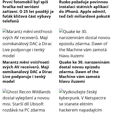
První fotomobil byl spíš
Rusko požaduje povinnou
hračka než seriózní
instalaci státních aplikací
zařízení. O 25 let později je
do iPhonů. Apple odmítl,
foťák klíčová část výbavy
teď čelí miliardové pokutě
telefonů
Marantz mění vnitřnosti
Quake ke 30. narozeninám
svých AV receiverů. Mají
dostal novou epizodu
osmikanálový DAC a Dirac
zdarma. Dawn of the
Live podporuje i tenký
Machine vám zamotá
model
hlavu iluzemi