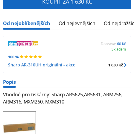
KOUPIT ZA 1 630 KČ
Od nejoblíbenějších
Od nejlevnějších
Od nejdražší
Doprava:
60 Kč
Skladem
100 %
Sharp AR-310UH originální - akce
1 630 Kč
Popis
Vhodné pro tiskárny: Sharp AR5625,AR5631, ARM256,
ARM316, MXM260, MXM310