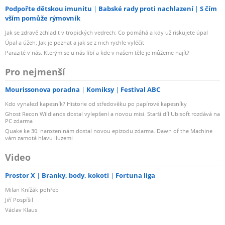
Podpořte dětskou imunitu
Babské rady proti nachlazení
S čím
vším pomůže rýmovník
Jak se zdravě zchladit v tropických vedrech: Co pomáhá a kdy už riskujete úpal
Úpal a úžeh: Jak je poznat a jak se z nich rychle vyléčit
Parazité v nás: Kterým se u nás líbí a kde v našem těle je můžeme najít?
Pro nejmenší
Mourissonova poradna
Komiksy
Festival ABC
Kdo vynalezl kapesník? Historie od středověku po papírové kapesníky
Ghost Recon Wildlands dostal vylepšení a novou misi. Starší díl Ubisoft rozdává na
PC zdarma
Quake ke 30. narozeninám dostal novou epizodu zdarma. Dawn of the Machine
vám zamotá hlavu iluzemi
Video
Prostor X
Branky, body, kokoti
Fortuna liga
Milan Knížák pohřeb
Jiří Pospíšil
Václav Klaus