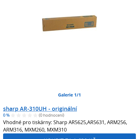
Galerie 1/1
sharp AR-310UH - originální
0 %
(0 hodnocení)
Vhodné pro tiskárny: Sharp AR5625,AR5631, ARM256,
ARM316, MXM260, MXM310