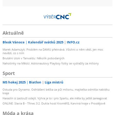
VÝBĚR
Aktuálně
Blesk Vánoce
Kalendář svátků 2025
INFO.cz
Marek Adamczyk: Problém na DAMU přetrvává. Všichni o něm vědí, jen moc
nevědí, co s ním
Brutální útok v Tanvaldu: Několik pobodaných
Nahotinky na Měsíci: Astronautovy Playboy fotky se vydražily za miliony
Sport
MS hokej 2025
Biatlon
Liga mistrů
Ostuda pro Dynamo. Odhlášení béčka za půl milionu, majitelka odmítla nabídku
kraje
Haraslín si zaslouží odejít. Výhra je to i pro Spartu, ale měla by ještě zareagovat
ONLINE: Slavia B - Třinec 3:2. Dukla hostí Kroměříž, Karviná hraje v Prostějově
Móda a krása