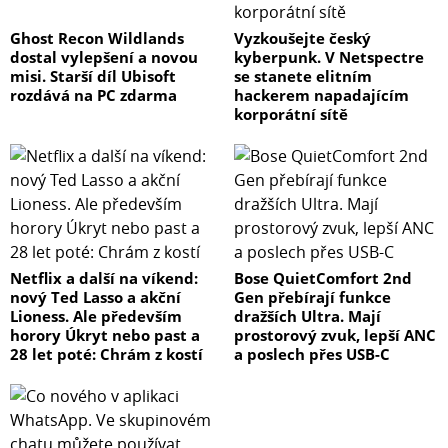
Ghost Recon Wildlands
Vyzkoušejte český
dostal vylepšení a novou
kyberpunk. V Netspectre
misi. Starší díl Ubisoft
se stanete elitním
rozdává na PC zdarma
hackerem napadajícím
korporátní sítě
Netflix a další na víkend:
Bose QuietComfort 2nd
nový Ted Lasso a akční
Gen přebírají funkce
Lioness. Ale především
dražších Ultra. Mají
horory Úkryt nebo past a
prostorový zvuk, lepší ANC
28 let poté: Chrám z kostí
a poslech přes USB-C