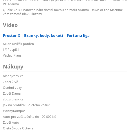
PC zdarma
Quake ke 30. narozeninám dostal novou epizodu zdarma. Dawn of the Machine
vám zamotá hlavu iluzemi
Video
Prostor X
Branky, body, kokoti
Fortuna liga
Milan Knížák pohřeb
Jiří Pospíšil
Václav Klaus
Nákupy
hledejceny.cz
Zboží Živě
Osobní vozy
Zboží Dáma
zbozi.blesk.cz
Jak na prohlídku ojetého vozu?
HobbyKompas
Auto pro začátečníka do 100 000 Kč
Zboží Auto
Ojetá Škoda Octavia