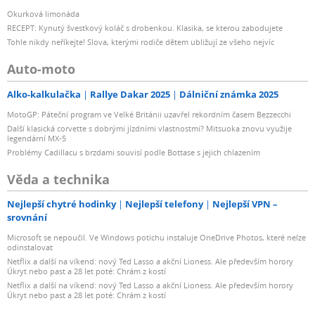
Okurková limonáda
RECEPT: Kynutý švestkový koláč s drobenkou. Klasika, se kterou zabodujete
Tohle nikdy neříkejte! Slova, kterými rodiče dětem ubližují ze všeho nejvíc
Auto-moto
Alko-kalkulačka
Rallye Dakar 2025
Dálniční známka 2025
MotoGP: Páteční program ve Velké Británii uzavřel rekordním časem Bezzecchi
Další klasická corvette s dobrými jízdními vlastnostmi? Mitsuoka znovu využije
legendární MX-5
Problémy Cadillacu s brzdami souvisí podle Bottase s jejich chlazením
Věda a technika
Nejlepší chytré hodinky
Nejlepší telefony
Nejlepší VPN –
srovnání
Microsoft se nepoučil. Ve Windows potichu instaluje OneDrive Photos, které nelze
odinstalovat
Netflix a další na víkend: nový Ted Lasso a akční Lioness. Ale především horory
Úkryt nebo past a 28 let poté: Chrám z kostí
Netflix a další na víkend: nový Ted Lasso a akční Lioness. Ale především horory
Úkryt nebo past a 28 let poté: Chrám z kostí