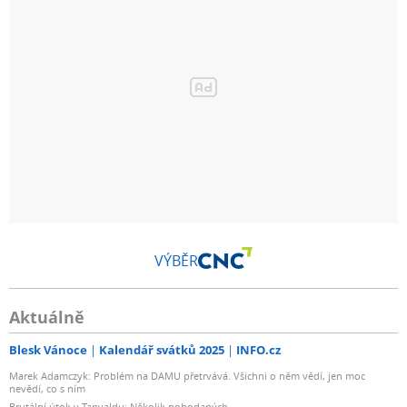
VÝBĚR
Aktuálně
Blesk Vánoce
Kalendář svátků 2025
INFO.cz
Marek Adamczyk: Problém na DAMU přetrvává. Všichni o něm vědí, jen moc
nevědí, co s ním
Brutální útok v Tanvaldu: Několik pobodaných