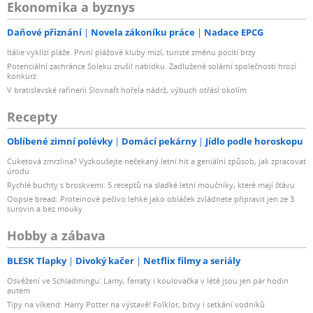
Ekonomika a byznys
Daňové přiznání
Novela zákoníku práce
Nadace EPCG
Itálie vyklízí pláže. První plážové kluby mizí, turisté změnu pocítí brzy
Potenciální zachránce Soleku zrušil nabídku. Zadlužené solární společnosti hrozí
konkurz
V bratislavské rafinerii Slovnaft hořela nádrž, výbuch otřásl okolím
Recepty
Oblíbené zimní polévky
Domácí pekárny
Jídlo podle horoskopu
Cuketová zmrzlina? Vyzkoušejte nečekaný letní hit a geniální způsob, jak zpracovat
úrodu
Rychlé buchty s broskvemi: 5 receptů na sladké letní moučníky, které mají šťávu
Oopsie bread: Proteinové pečivo lehké jako obláček zvládnete připravit jen ze 3
surovin a bez mouky
Hobby a zábava
BLESK Tlapky
Divoký kačer
Netflix filmy a seriály
Osvěžení ve Schladmingu: Lamy, ferraty i koulovačka v létě jsou jen pár hodin
autem
Tipy na víkend: Harry Potter na výstavě! Folklor, bitvy i setkání vodníků