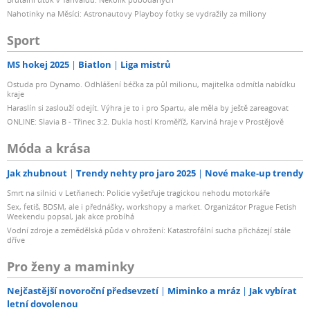
Nahotinky na Měsíci: Astronautovy Playboy fotky se vydražily za miliony
Sport
MS hokej 2025
Biatlon
Liga mistrů
Ostuda pro Dynamo. Odhlášení béčka za půl milionu, majitelka odmítla nabídku
kraje
Haraslín si zaslouží odejít. Výhra je to i pro Spartu, ale měla by ještě zareagovat
ONLINE: Slavia B - Třinec 3:2. Dukla hostí Kroměříž, Karviná hraje v Prostějově
Móda a krása
Jak zhubnout
Trendy nehty pro jaro 2025
Nové make-up trendy
Smrt na silnici v Letňanech: Policie vyšetřuje tragickou nehodu motorkáře
Sex, fetiš, BDSM, ale i přednášky, workshopy a market. Organizátor Prague Fetish
Weekendu popsal, jak akce probíhá
Vodní zdroje a zemědělská půda v ohrožení: Katastrofální sucha přicházejí stále
dříve
Pro ženy a maminky
Nejčastější novoroční předsevzetí
Miminko a mráz
Jak vybírat
letní dovolenou