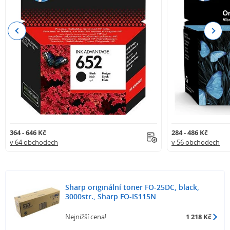
Previous
Next
364 - 646 Kč
284 - 486 Kč
v 64 obchodech
v 56 obchodech
Sharp originální toner FO-25DC, black,
3000str., Sharp FO-IS115N
Nejnižší cena!
1 218 Kč