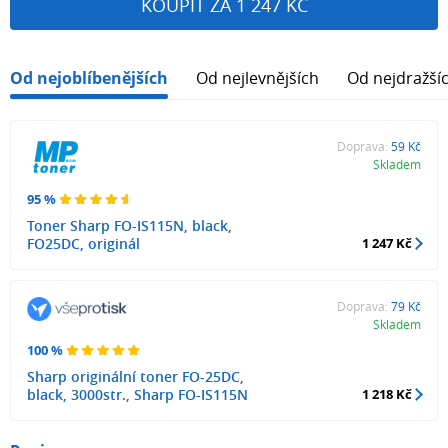
KOUPIT ZA 1 247 KČ
Od nejoblíbenějších
Od nejlevnějších
Od nejdražší
Doprava:
59 Kč
Skladem
95 %
Toner Sharp FO-IS115N, black,
FO25DC, originál
1 247 Kč
Doprava:
79 Kč
Skladem
100 %
Sharp originální toner FO-25DC,
black, 3000str., Sharp FO-IS115N
1 218 Kč