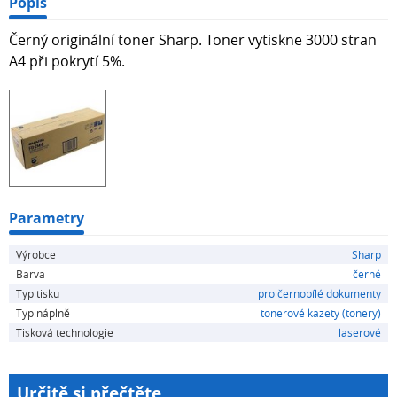
Popis
Černý originální toner Sharp. Toner vytiskne 3000 stran
A4 při pokrytí 5%.
Parametry
Výrobce
Sharp
Barva
černé
Typ tisku
pro černobílé dokumenty
Typ náplně
tonerové kazety (tonery)
Tisková technologie
laserové
Určitě si přečtěte