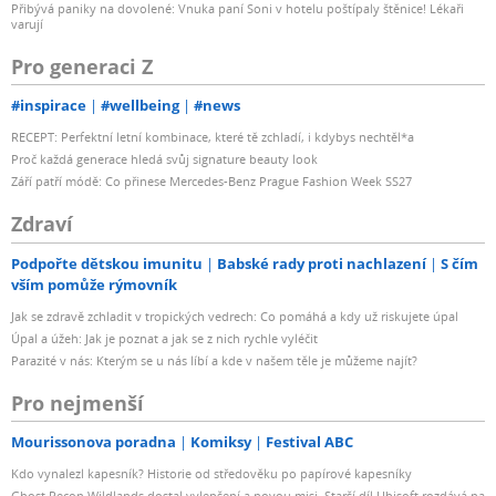
Přibývá paniky na dovolené: Vnuka paní Soni v hotelu poštípaly štěnice! Lékaři
varují
Pro generaci Z
#inspirace
#wellbeing
#news
RECEPT: Perfektní letní kombinace, které tě zchladí, i kdybys nechtěl*a
Proč každá generace hledá svůj signature beauty look
Září patří módě: Co přinese Mercedes-Benz Prague Fashion Week SS27
Zdraví
Podpořte dětskou imunitu
Babské rady proti nachlazení
S čím
vším pomůže rýmovník
Jak se zdravě zchladit v tropických vedrech: Co pomáhá a kdy už riskujete úpal
Úpal a úžeh: Jak je poznat a jak se z nich rychle vyléčit
Parazité v nás: Kterým se u nás líbí a kde v našem těle je můžeme najít?
Pro nejmenší
Mourissonova poradna
Komiksy
Festival ABC
Kdo vynalezl kapesník? Historie od středověku po papírové kapesníky
Ghost Recon Wildlands dostal vylepšení a novou misi. Starší díl Ubisoft rozdává na