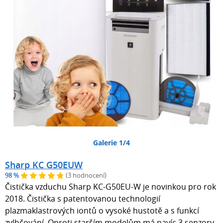
Galerie 1/4
Sharp KC G50EUW
98 %
(3 hodnocení)
Čistička vzduchu Sharp KC-G50EU-W je novinkou pro rok
2018. Čistička s patentovanou technologií
plazmaklastrových iontů o vysoké hustotě a s funkcí
zvlhčování. Oproti starším modelům má navíc 3 senzory