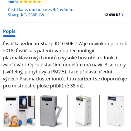
100 %
Čistička vzduchu se zvlhčováním
Sharp KC-G50EUW
12 490 Kč
Popis
Čistička vzduchu Sharp KC-G50EU-W je novinkou pro rok
2018. Čistička s patentovanou technologií
plazmaklastrových iontů o vysoké hustotě a s funkcí
zvlhčování. Oproti starším modelům má navíc 3 senzory
(světelný, pohybový a PM2.5). Také přidává přední
výdech Plasmacluster iontů. Toto zařízení se doporučuje
pro místnost o ploše přibližně 38 m2.