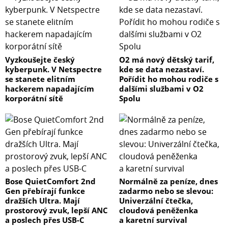
Vyzkoušejte český
O2 má nový dětský tarif,
kyberpunk. V Netspectre
kde se data nezastaví.
se stanete elitním
Pořídit ho mohou rodiče s
hackerem napadajícím
dalšími službami v O2
korporátní sítě
Spolu
Bose QuietComfort 2nd
Normálně za peníze, dnes
Gen přebírají funkce
zadarmo nebo se slevou:
dražších Ultra. Mají
Univerzální čtečka,
prostorový zvuk, lepší ANC
cloudová peněženka
a poslech přes USB-C
a karetní survival