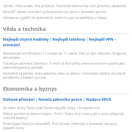
Výhřev, čidla a stačí, říká průzkum. Pokročilá elektronika není prioritou zákazníků
MotoGP: Martin proměnil pole position ve výhru v britském sprintu
Câmara se vyjádřil ke spekulacím, které ho pojí se sedačkou u Haasu
Věda a technika
Nejlepší chytré hodinky
Nejlepší telefony
Nejlepší VPN –
srovnání
Aktualizujte své Windows 11 Insider do 11. srpna. Pak už vám nebudou fungovat
aktualizace
Pokračuje záchrana Starshipu. V moři už dva týdny plave monstrum vysoké jako
sedmnáctipatrový panelák
Normálně za peníze, dnes zadarmo nebo se slevou: Univerzální čtečka, cloudová
peněženka a karetní survival
Ekonomika a byznys
Daňové přiznání
Novela zákoníku práce
Nadace EPCG
Za státní dluhy Česko platí čtvrté nejvyšší úroky v Evropské unii
Děsivý pohled na českou krajinu. Proč v Česku mizí voda a jak k tomu přispívají
rodinné bazény?
Emancipace českých miliardářů. Proč Strnad, Křetínský a Komárek nakupují
západní ikony