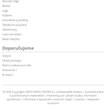
Monster High
Barbie
Lego
Pyžama
Kosmetika a parfémy
Teplákové soupravy
Dětské boty
Ložní povlečení
Bazar nábytku
Doporučujeme
Starjob
České podcasty
Rádio a zábava pro děti
Frekvence 1
Evropa 2
© 2026 Copyright CZECH NEWS CENTER a.s. a dodavatelé obsahu
Autorská práva
k publikovaným materiálům
Podmínky pro užívání služby informační
společnosti
Informace o zpracování osobních údajů
Cookies
Nastavení
soukromí