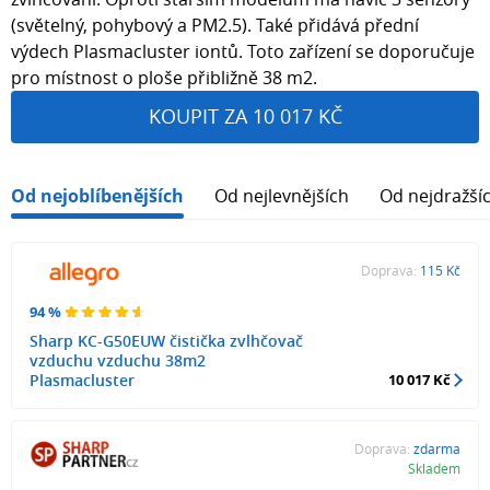
(světelný, pohybový a PM2.5). Také přidává přední
výdech Plasmacluster iontů. Toto zařízení se doporučuje
pro místnost o ploše přibližně 38 m2.
KOUPIT ZA 10 017 KČ
Od nejoblíbenějších
Od nejlevnějších
Od nejdražší
Doprava:
115 Kč
94 %
Sharp KC-G50EUW čistička zvlhčovač
vzduchu vzduchu 38m2
Plasmacluster
10 017 Kč
Doprava:
zdarma
Skladem