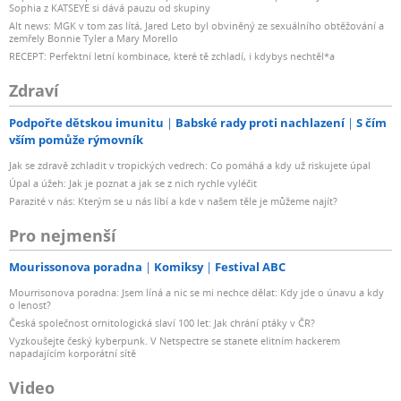
Sophia z KATSEYE si dává pauzu od skupiny
Alt news: MGK v tom zas lítá, Jared Leto byl obviněný ze sexuálního obtěžování a
zemřely Bonnie Tyler a Mary Morello
RECEPT: Perfektní letní kombinace, které tě zchladí, i kdybys nechtěl*a
Zdraví
Podpořte dětskou imunitu
Babské rady proti nachlazení
S čím
vším pomůže rýmovník
Jak se zdravě zchladit v tropických vedrech: Co pomáhá a kdy už riskujete úpal
Úpal a úžeh: Jak je poznat a jak se z nich rychle vyléčit
Parazité v nás: Kterým se u nás líbí a kde v našem těle je můžeme najít?
Pro nejmenší
Mourissonova poradna
Komiksy
Festival ABC
Mourrisonova poradna: Jsem líná a nic se mi nechce dělat: Kdy jde o únavu a kdy
o lenost?
Česká společnost ornitologická slaví 100 let: Jak chrání ptáky v ČR?
Vyzkoušejte český kyberpunk. V Netspectre se stanete elitním hackerem
napadajícím korporátní sítě
Video