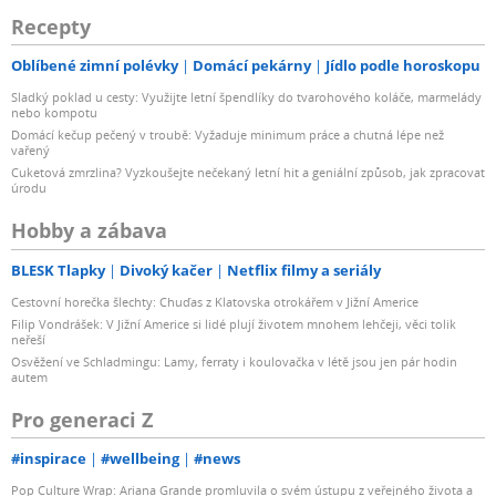
Recepty
Oblíbené zimní polévky
Domácí pekárny
Jídlo podle horoskopu
Sladký poklad u cesty: Využijte letní špendlíky do tvarohového koláče, marmelády
nebo kompotu
Domácí kečup pečený v troubě: Vyžaduje minimum práce a chutná lépe než
vařený
Cuketová zmrzlina? Vyzkoušejte nečekaný letní hit a geniální způsob, jak zpracovat
úrodu
Hobby a zábava
BLESK Tlapky
Divoký kačer
Netflix filmy a seriály
Cestovní horečka šlechty: Chuďas z Klatovska otrokářem v Jižní Americe
Filip Vondrášek: V Jižní Americe si lidé plují životem mnohem lehčeji, věci tolik
neřeší
Osvěžení ve Schladmingu: Lamy, ferraty i koulovačka v létě jsou jen pár hodin
autem
Pro generaci Z
#inspirace
#wellbeing
#news
Pop Culture Wrap: Ariana Grande promluvila o svém ústupu z veřejného života a