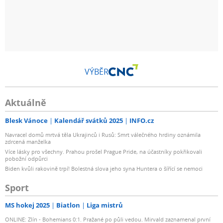
VÝBĚR
Aktuálně
Blesk Vánoce
Kalendář svátků 2025
INFO.cz
Navracel domů mrtvá těla Ukrajinců i Rusů: Smrt válečného hrdiny oznámila
zdrcená manželka
Více lásky pro všechny. Prahou prošel Prague Pride, na účastníky pokřikovali
pobožní odpůrci
Biden kvůli rakovině trpí! Bolestná slova jeho syna Huntera o šířící se nemoci
Sport
MS hokej 2025
Biatlon
Liga mistrů
ONLINE: Zlín - Bohemians 0:1. Pražané po půli vedou. Mirvald zaznamenal první