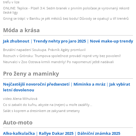
trefu v lize
ONLINE: Teplice - Plzeň 3:4. Sedm branek v prvním poločase je vyrovnaný rekord
české ligy
Gning se trápí: v Baníku je pět měsíců bez bodu! Důvody se opakují u tří trenérů
Móda a krása
Jak zhubnout
Trendy nehty pro jaro 2025
Nové make-up trendy
Brutální napadení Soukupa. Právník Agáty promluvil
Rozruch v Grónsku: Trumpova společnost provádí ropné vrty bez povolení!
Neurvalci v Zoo Ostrava krmili mandrily! Po napomenutí ještě nadávali
Pro ženy a maminky
Nejčastější novoroční předsevzetí
Miminko a mráz
Jak vybírat
letní dovolenou
video Alena Mihulová
Co si zabalit do kufru, abyste na (nejen) u moře zazářily...
Salát s koprem a dresinkem ze zakysané smetany
Auto-moto
Alko-kalkulačka
Rallye Dakar 2025
Dálniční známka 2025