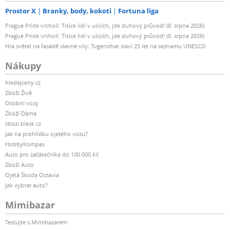
Prostor X
Branky, body, kokoti
Fortuna liga
Prague Pride vrcholí: Tisíce lidí v ulicích, jde duhový průvod! (8. srpna 2026)
Prague Pride vrcholí: Tisíce lidí v ulicích, jde duhový průvod! (8. srpna 2026)
Hra světel na fasádě slavné vily: Tugendhat slaví 25 let na seznamu UNESCO
Nákupy
hledejceny.cz
Zboží Živě
Osobní vozy
Zboží Dáma
zbozi.blesk.cz
Jak na prohlídku ojetého vozu?
HobbyKompas
Auto pro začátečníka do 100 000 Kč
Zboží Auto
Ojetá Škoda Octavia
Jak vybrat auto?
Mimibazar
Testujte s Mimibazarem