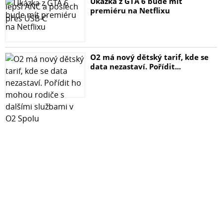
Ukázka z GTA 6 bude mít
premiéru na Netflixu
O2 má nový dětský tarif, kde se
data nezastaví. Pořídit...