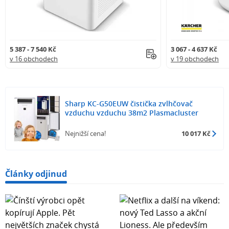
5 387 - 7 540 Kč
3 067 - 4 637 Kč
v 16 obchodech
v 19 obchodech
Sharp KC-G50EUW čistička zvlhčovač
vzduchu vzduchu 38m2 Plasmacluster
Nejnižší cena!
10 017 Kč
Články odjinud