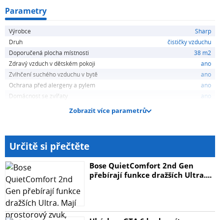
Parametry
Výrobce
Sharp
Druh
čističky vzduchu
Doporučená plocha místnosti
38 m2
Zdravý vzduch v dětském pokoji
ano
Zvlhčení suchého vzduchu v bytě
ano
Ochrana před alergeny a pylem
ano
Domácnost se zvířaty
ano
Zobrazit více parametrů
Určitě si přečtěte
Bose QuietComfort 2nd Gen
přebírají funkce dražších Ultra....