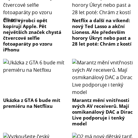
Čínští výrobci opět
Netflix a další na víkend:
kopírují Apple. Pět
nový Ted Lasso a akční
největších značek chystá
Lioness. Ale především
čtvercové selfie
horory Úkryt nebo past a
fotoaparáty po vzoru
28 let poté: Chrám z kostí
iPhonu
Ukázka z GTA 6 bude mít
Marantz mění vnitřnosti
premiéru na Netflixu
svých AV receiverů. Mají
osmikanálový DAC a Dirac
Live podporuje i tenký
model