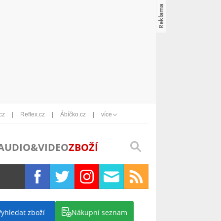
cz
Reflex.cz
Ábíčko.cz
více
AUDIO&VIDEO
ZBOŽÍ
Vyhledat zboží
Nákupní seznam