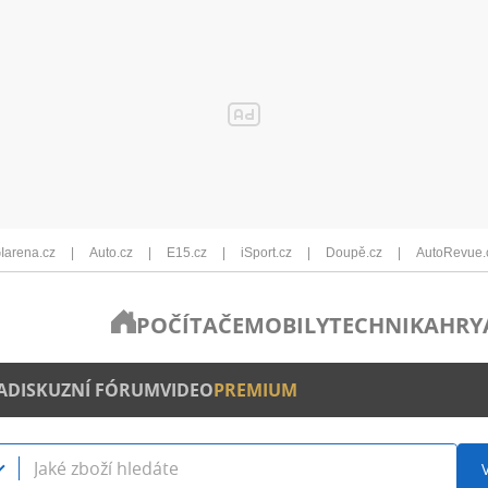
Iarena.cz
Auto.cz
E15.cz
iSport.cz
Doupě.cz
AutoRevue.
POČÍTAČE
MOBILY
TECHNIKA
HRY
A
DISKUZNÍ FÓRUM
VIDEO
PREMIUM