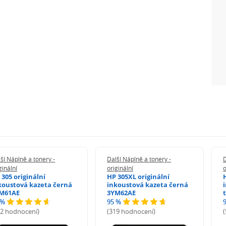
ší Náplně a tonery -
Další Náplně a tonery -
D
ginální
originální
o
 305 originální
HP 305XL originální
koustová kazeta černá
inkoustová kazeta černá
M61AE
3YM62AE
 %
95 %
72 hodnocení)
(319 hodnocení)