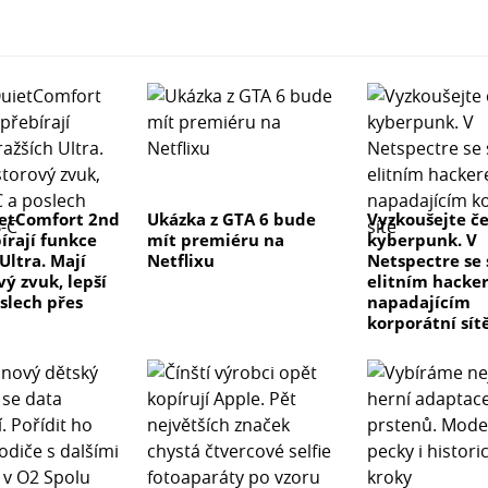
etComfort 2nd
Ukázka z GTA 6 bude
Vyzkoušejte č
írají funkce
mít premiéru na
kyberpunk. V
Ultra. Mají
Netflixu
Netspectre se
ý zvuk, lepší
elitním hacke
slech přes
napadajícím
korporátní sít