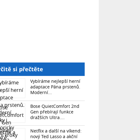
čitě si přečtěte
Vybíráme nejlepší herní
adaptace Pána prstenů.
Moderní...
Bose QuietComfort 2nd
Gen přebírají funkce
dražších Ultra....
Netflix a další na víkend:
nový Ted Lasso a akční