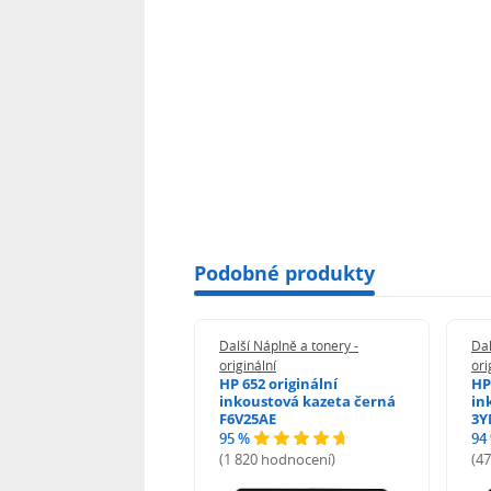
Podobné produkty
 Náplně a tonery -
Další Náplně a tonery -
Dal
nální
originální
ori
50 originální
HP 652 originální
HP
ustová kazeta černá
inkoustová kazeta černá
in
01AE
F6V25AE
3Y
95 %
94
 hodnocení)
(1 820 hodnocení)
(4