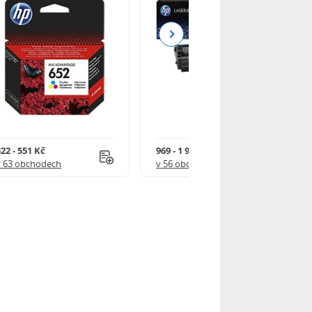
Next
22 - 551 Kč
969 - 1 918 Kč
v 63 obchodech
v 56 obchodech