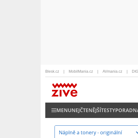
Blesk.cz
MobilMania.cz
AVmania.cz
DIG
MENU
NEJČTENĚJŠÍ
TESTY
PORADN
Náplně a tonery - originální