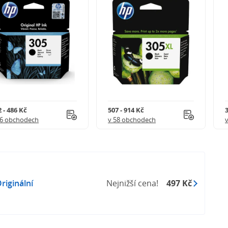
 - 486 Kč
507 - 914 Kč
3
56 obchodech
v 58 obchodech
riginální
Nejnižší cena!
497 Kč