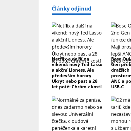
Články odjinud
Netflix a další na
Bose Qui
víkend: nový Ted Lasso
Gen přeb
a akční Lioness. Ale
dražších 
především horory
prostorov
Úkryt nebo past a 28
ANC a po
let poté: Chrám z kostí
USB-C