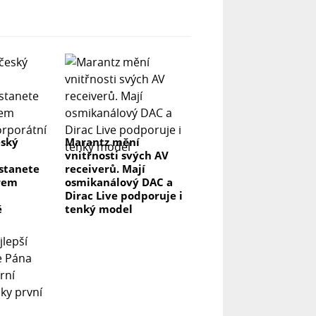
eský
Marantz mění
vnitřnosti svých AV
 stanete
receiverů. Mají
rem
osmikanálový DAC a
Dirac Live podporuje i
ě
tenký model