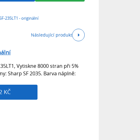
SF-235LT1 - originální
Následující produkt
ální
235LT1, Vytiskne 8000 stran při 5%
rny: Sharp SF 2035. Barva náplně:
2 KČ