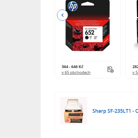
Previous
 544 Kč
364 - 646 Kč
282
 obchodech
v 65 obchodech
v 
Sharp SF-235LT1 - O