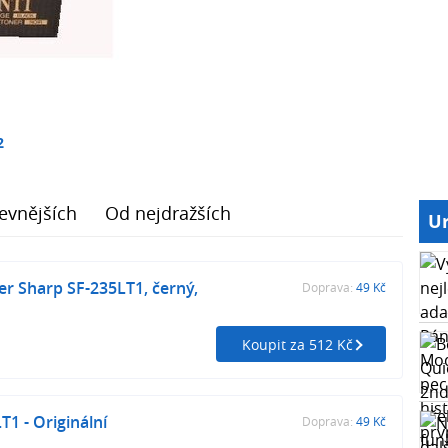
2
evnějších
Od nejdražších
Ur
ner Sharp SF-235LT1, černý,
Doprava:
49 Kč
Koupit za 512 Kč
T1 - Originální
Doprava:
49 Kč