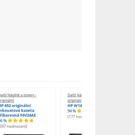
alší Náplně a tonery -
Další Náplně a tonery -
riginální
originální
HP 652 originální
HP W1420A - originální
inkoustová kazeta
94 %
tříbarevná F6V24AE
(177 hodnocení)
96 %
(597 hodnocení)