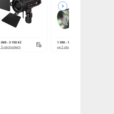
Next
 069 - 3 150 Kč
1 390 - 1 590 Kč
v 5 obchodech
ve 2 obchodech