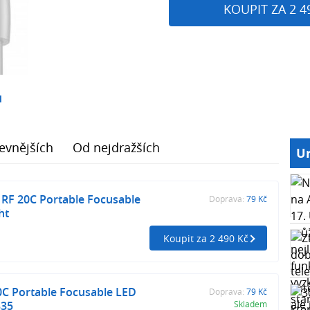
KOUPIT ZA 2 4
1
evnějších
Od nejdražších
Ur
 RF 20C Portable Focusable
Doprava:
79 Kč
ht
Koupit za 2 490 Kč
0C Portable Focusable LED
Doprava:
79 Kč
335
Skladem