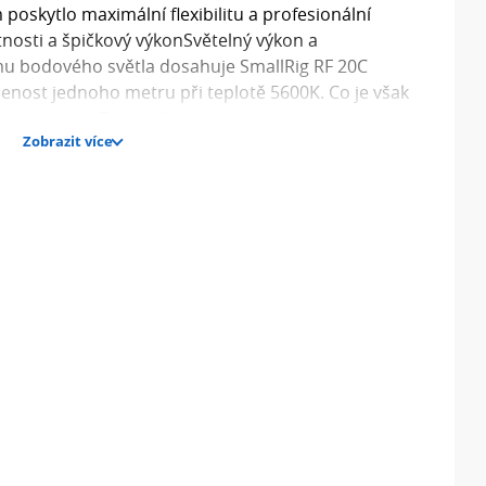
poskytlo maximální flexibilitu a profesionální
stnosti a špičkový výkonSvětelný výkon a
mu bodového světla dosahuje SmallRig RF 20C
lenost jednoho metru při teplotě 5600K. Co je však
věrnost barev. Toto světlo se pyšní vysokým indexem
Zobrazit více
, což zaručuje, že Vaše záběry budou mít přirozené a
ných LED diod (červená, 5600K bílá, fialová, oranžová
ké možnosti pro kreativní osvětlení s vysokou
ím barev.Kompaktní design a odolnostKonstrukce z
je nejen nízkou hmotnost pouhých 520 gramů, ale také
ost. S průměrem pouhých 49 mm (1,9 palce) se toto
rafické brašny, což z něj činí ideálního společníka pro
ický design zaručuje pohodlnou manipulaci.Flexibilní
řední push-pull plano-konvexní čočka umožňuje
sahu od 24° do 60°. Tato funkce Vám poskytuje
ení než srovnatelné produkty, což Vám dává vynikající
e se přizpůsobit nejrůznějším scénám a požadavkům
žSmallRig RF 20C je napájeno dvěma vestavěnými
porují rychlé nabíjení přes USB-C PD 36W. Díky tomu