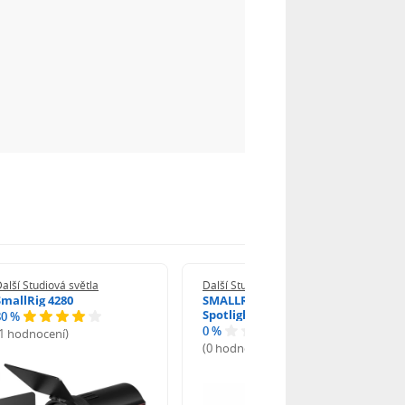
alší Studiová světla
Další Studiová světla
SmallRig 4280
SMALLRIG 6376 SP Air
Spotlight
80 %
0 %
(1 hodnocení)
(0 hodnocení)