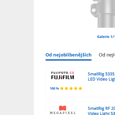
Galerie 1/
Od nejoblíbenějších
Od nejl
SmallRig 5335
LED Video Lig
100 %
SmallRig RF 2
Video Light 5