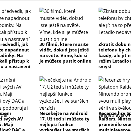
ředvedli, jak
30 filmů, které musíte
Zkrátit dobu n
ze napadnout
vidět, dokud jste ještě
telefonu by ch
odinky. Na
na světě. Víme, kde si
každý, ale jít 
kali přístup k
je můžete pustit online
režim Letadlo
u a nastavení
smysl
 mění
Nečekejte na Android
Recenze hry S
ti svých AV
17. Už teď si můžete ty
Raiders. Nint
ů. Mají
nejlepší funkce
proměnilo svo
lový DAC a
vyzkoušet i ve starších
multiplayerovo