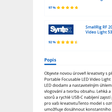
97 %
SmallRig RF 2
Video Light 5
92 %
Popis
Objevte novou úroveň kreativity s 
Portable Focusable LED Video Light
LED diodami a nastavitelným úhlem p
vlogování a tvorbu obsahu. Lehká a
vzorů a rychlé USB-C nabíjení zajist
pro vaši kreativituTento model s ozn
umožňuje dosáhnout konstantního v