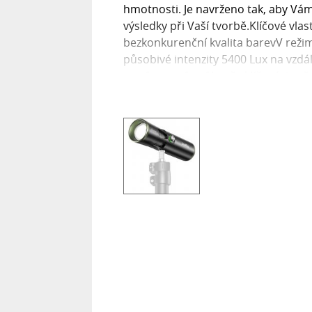
hmotnosti. Je navrženo tak, aby Vám 
výsledky při Vaší tvorbě.Klíčové vla
bezkonkurenční kvalita barevV reži
působivé intenzity 5400 Lux na vzdá
pro fotografy a filmaře klíčové, je 
podání barev CRI Ra ≥ 97 a TLCI ≥ 99
přesné barvy. Navíc nabízí pět barev
a azurová), které Vám otevírají širo
intenzitou a profesionálním podán
eloxované hliníkové slitiny zajišťu
vysokou odolnost a dlouhou životn
světlo snadno vejde do jakékoli fotog
práci v terénu i ve studiu. Ergonom
nastavení úhlu paprskuInovativní p
snadno nastavit úhel paprsku v roz
přibližně o 40 % větší rozsah nastav
kontrolu nad osvětlením a umožňuj
Vaší tvorby.Napájení a dlouhá výdr
5000mAh 21700 bateriemi, které pod