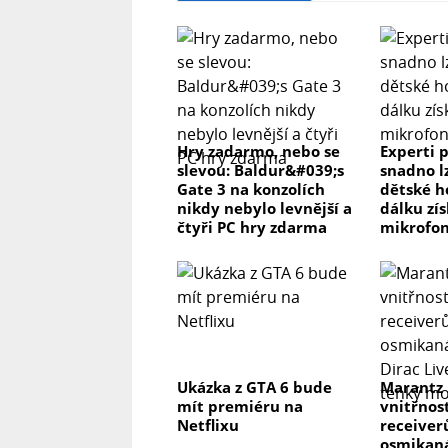
Hry zadarmo, nebo se
Experti p
slevou: Baldur&#039;s
snadno l
Gate 3 na konzolích
dětské h
nikdy nebylo levnější a
dálku zís
čtyři PC hry zdarma
mikrofon
Ukázka z GTA 6 bude
Marantz
mít premiéru na
vnitřnos
Netflixu
receiver
osmikaná