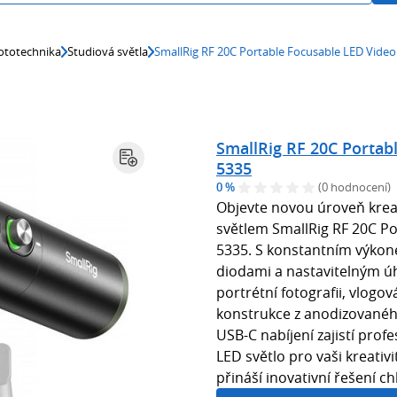
ototechnika
Studiová světla
SmallRig RF 20C Portable Focusable LED Video
SmallRig RF 20C Portab
5335
0 %
(0 hodnocení)
Objevte novou úroveň krea
světlem SmallRig RF 20C Po
5335. S konstantním výkon
diodami a nastavitelným úh
portrétní fotografii, vlogo
konstrukce z anodizovaného
USB-C nabíjení zajistí prof
LED světlo pro vaši kreati
přináší inovativní řešení chl