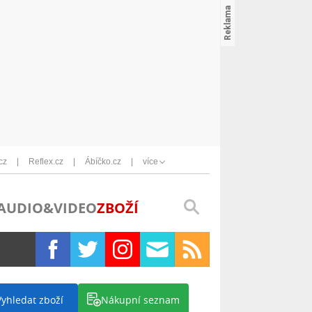
cz
Reflex.cz
Ábíčko.cz
více
AUDIO&VIDEO
ZBOŽÍ
Vyhledat zboží
Nákupní seznam