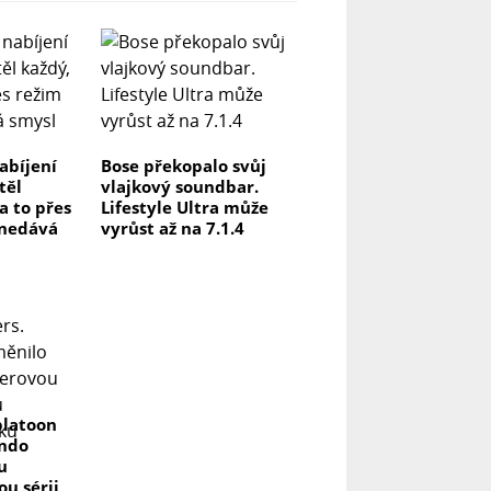
abíjení
Bose překopalo svůj
těl
vlajkový soundbar.
na to přes
Lifestyle Ultra může
 nedává
vyrůst až na 7.1.4
platoon
endo
u
u sérii