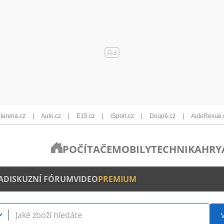
Iarena.cz
Auto.cz
E15.cz
iSport.cz
Doupě.cz
AutoRevue.
POČÍTAČE
MOBILY
TECHNIKA
HRY
A
DISKUZNÍ FÓRUM
VIDEO
PREMIUM