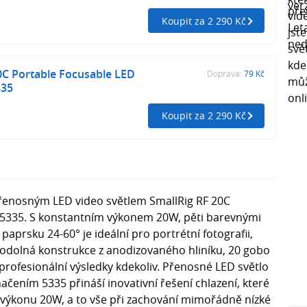
Koupit za 2 290 Kč
0C Portable Focusable LED
Doprava:
79 Kč
335
Koupit za 2 290 Kč
přenosným LED video světlem SmallRig RF 20C
 5335. S konstantním výkonem 20W, pěti barevnými
aprsku 24-60° je ideální pro portrétní fotografii,
 odolná konstrukce z anodizovaného hliníku, 20 gobo
í profesionální výsledky kdekoliv. Přenosné LED světlo
ačením 5335 přináší inovativní řešení chlazení, které
ýkonu 20W, a to vše při zachování mimořádně nízké