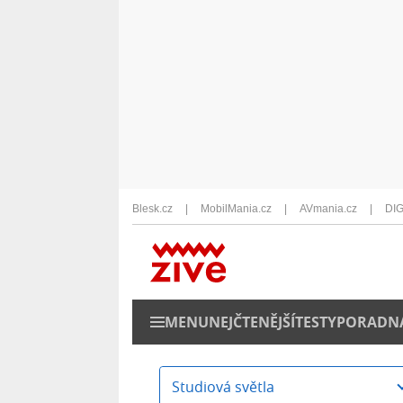
Blesk.cz
MobilMania.cz
AVmania.cz
DIG
MENU
NEJČTENĚJŠÍ
TESTY
PORADN
Studiová světla