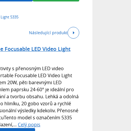
 Light 5335
Následující produkt
le Focusable LED Video Light
tivity s přenosným LED video
rtable Focusable LED Video Light
em 20W, pěti barevnými LED
lem paprsku 24-60° je ideální pro
vání a tvorbu obsahu. Lehká a odolná
 hliníku, 20 gobo vzorů a rychlé
esionální výsledky kdekoliv. Přenosné
vituTento model s označením 5335
azení,...
Celý popis