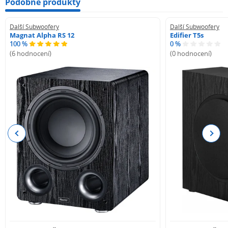
Podobné produkty
Další Subwoofery
Další Subwoofery
Magnat Alpha RS 12
Edifier T5s
100 %
0 %
(6 hodnocení)
(0 hodnocení)
Previous
Next