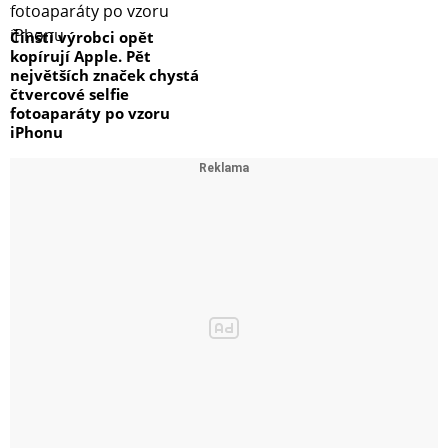
Čínští výrobci opět
kopírují Apple. Pět
největších značek chystá
čtvercové selfie
fotoaparáty po vzoru
iPhonu