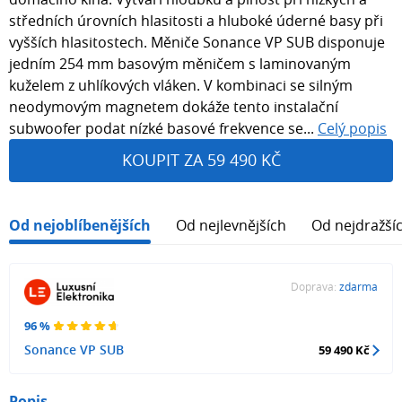
středních úrovních hlasitosti a hluboké úderné basy při
vyšších hlasitostech. Měniče Sonance VP SUB disponuje
jedním 254 mm basovým měničem s laminovaným
kuželem z uhlíkových vláken. V kombinaci se silným
neodymovým magnetem dokáže tento instalační
subwoofer podat nízké basové frekvence se...
Celý popis
KOUPIT ZA 59 490 KČ
Od nejoblíbenějších
Od nejlevnějších
Od nejdražší
Doprava:
zdarma
96 %
Sonance VP SUB
59 490 Kč
Popis