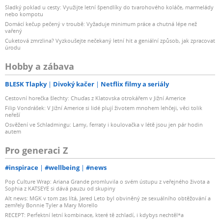
Sladký poklad u cesty: Využijte letní špendlíky do tvarohového koláče, marmelády
nebo kompotu
Domácí kečup pečený v troubě: Vyžaduje minimum práce a chutná lépe než
vařený
Cuketová zmrzlina? Vyzkoušejte nečekaný letní hit a geniální způsob, jak zpracovat
úrodu
Hobby a zábava
BLESK Tlapky
Divoký kačer
Netflix filmy a seriály
Cestovní horečka šlechty: Chuďas z Klatovska otrokářem v Jižní Americe
Filip Vondrášek: V Jižní Americe si lidé plují životem mnohem lehčeji, věci tolik
neřeší
Osvěžení ve Schladmingu: Lamy, ferraty i koulovačka v létě jsou jen pár hodin
autem
Pro generaci Z
#inspirace
#wellbeing
#news
Pop Culture Wrap: Ariana Grande promluvila o svém ústupu z veřejného života a
Sophia z KATSEYE si dává pauzu od skupiny
Alt news: MGK v tom zas lítá, Jared Leto byl obviněný ze sexuálního obtěžování a
zemřely Bonnie Tyler a Mary Morello
RECEPT: Perfektní letní kombinace, které tě zchladí, i kdybys nechtěl*a