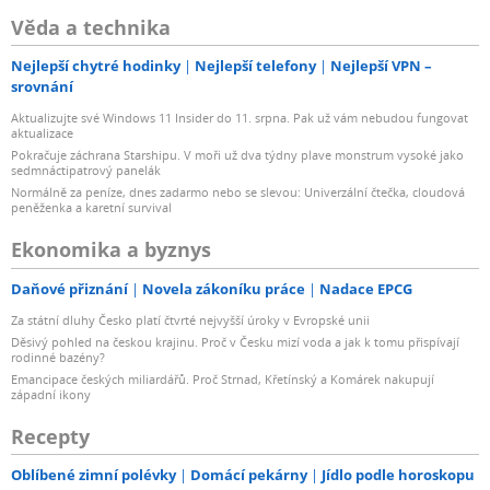
Věda a technika
Nejlepší chytré hodinky
Nejlepší telefony
Nejlepší VPN –
srovnání
Aktualizujte své Windows 11 Insider do 11. srpna. Pak už vám nebudou fungovat
aktualizace
Pokračuje záchrana Starshipu. V moři už dva týdny plave monstrum vysoké jako
sedmnáctipatrový panelák
Normálně za peníze, dnes zadarmo nebo se slevou: Univerzální čtečka, cloudová
peněženka a karetní survival
Ekonomika a byznys
Daňové přiznání
Novela zákoníku práce
Nadace EPCG
Za státní dluhy Česko platí čtvrté nejvyšší úroky v Evropské unii
Děsivý pohled na českou krajinu. Proč v Česku mizí voda a jak k tomu přispívají
rodinné bazény?
Emancipace českých miliardářů. Proč Strnad, Křetínský a Komárek nakupují
západní ikony
Recepty
Oblíbené zimní polévky
Domácí pekárny
Jídlo podle horoskopu