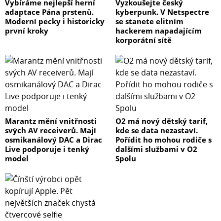
Vybíráme nejlepší herní
Vyzkoušejte český
adaptace Pána prstenů.
kyberpunk. V Netspectre
Moderní pecky i historicky
se stanete elitním
první kroky
hackerem napadajícím
korporátní sítě
Marantz mění vnitřnosti
O2 má nový dětský tarif,
svých AV receiverů. Mají
kde se data nezastaví.
osmikanálový DAC a Dirac
Pořídit ho mohou rodiče s
Live podporuje i tenký
dalšími službami v O2
model
Spolu