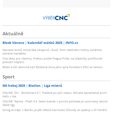
VÝBĚR
Aktuálně
Blesk Vánoce
Kalendář svátků 2025
INFO.cz
Navracel domů mrtvá těla Ukrajinců i Rusů: Smrt válečného hrdiny oznámila
zdrcená manželka
Více lásky pro všechny. Prahou prošel Prague Pride, na účastníky pokřikovali
pobožní odpůrci
Biden kvůli rakovině trpí! Bolestná slova jeho syna Huntera o šířící se nemoci
Sport
MS hokej 2025
Biatlon
Liga mistrů
ONLINE: Zlín - Bohemians 0:1. Pražané po půli vedou. Mirvald zaznamenal první
trefu v lize
ONLINE: Teplice - Plzeň 3:4. Sedm branek v prvním poločase je vyrovnaný rekord
české ligy
Gning se trápí: v Baníku je pět měsíců bez bodu! Důvody se opakují u tří trenérů