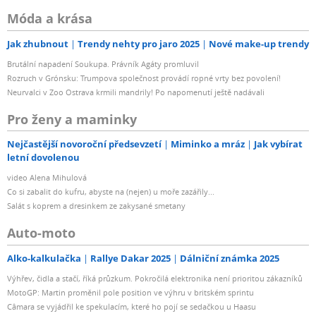
Móda a krása
Jak zhubnout
Trendy nehty pro jaro 2025
Nové make-up trendy
Brutální napadení Soukupa. Právník Agáty promluvil
Rozruch v Grónsku: Trumpova společnost provádí ropné vrty bez povolení!
Neurvalci v Zoo Ostrava krmili mandrily! Po napomenutí ještě nadávali
Pro ženy a maminky
Nejčastější novoroční předsevzetí
Miminko a mráz
Jak vybírat
letní dovolenou
video Alena Mihulová
Co si zabalit do kufru, abyste na (nejen) u moře zazářily...
Salát s koprem a dresinkem ze zakysané smetany
Auto-moto
Alko-kalkulačka
Rallye Dakar 2025
Dálniční známka 2025
Výhřev, čidla a stačí, říká průzkum. Pokročilá elektronika není prioritou zákazníků
MotoGP: Martin proměnil pole position ve výhru v britském sprintu
Câmara se vyjádřil ke spekulacím, které ho pojí se sedačkou u Haasu