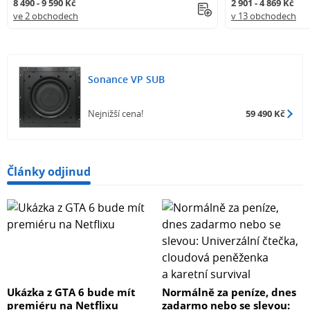
8 490 - 9 590 Kč
2 901 - 4 869 Kč
ve 2 obchodech
v 13 obchodech
Sonance VP SUB
Nejnižší cena!
59 490 Kč
Články odjinud
Ukázka z GTA 6 bude mít
Normálně za peníze, dnes
premiéru na Netflixu
zadarmo nebo se slevou: