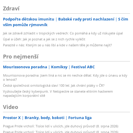
Zdraví
Podpořte dětskou imunitu
Babské rady proti nachlazení
S čím
vším pomůže rýmovník
Jak se zdravě zchladit v tropických vedrech: Co pomáhá a kdy už riskujete úpal
Úpal a úžeh: Jak je poznat a jak se z nich rychle vyléčit
Parazité v nás: Kterým se u nás líbí a kde v našem těle je můžeme najít?
Pro nejmenší
Mourissonova poradna
Komiksy
Festival ABC
Mourrisonova poradna: Jsem líná a nic se mi nechce dělat: Kdy jde o únavu a kdy
o lenost?
Česká společnost ornitologická slaví 100 let: Jak chrání ptáky v ČR?
Vyzkoušejte český kyberpunk. V Netspectre se stanete elitním hackerem
napadajícím korporátní sítě
Video
Prostor X
Branky, body, kokoti
Fortuna liga
Prague Pride vrcholí: Tisíce lidí v ulicích, jde duhový průvod! (8. srpna 2026)
Prague Pride vrcholí: Tisíce lidí v ulicích, jde duhový průvod! (8. srpna 2026)