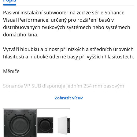
Pasivní instalační subwoofer na zeď ze série Sonance
Visual Performance, určený pro rozšíření basů v
distribuovaných zvukových systémech nebo systémech
domácího kina.
Vytváří hloubku a plnost při nízkých a středních úrovních
hlasitosti a hluboké úderné basy při vyšších hlasitostech.
Měniče
Sonance VP SUB disponuje jedním 254 mm basovým
měničem s laminovaným kuželem z uhlíkových vláken. V
Zobrazit více
kombinaci se silným neodymovým magnetem dokáže
tento instalační subwoofer podat nízké basové frekvence
se stejnou silou a přesností jako mnohem větší volně
stojící subwoofery.