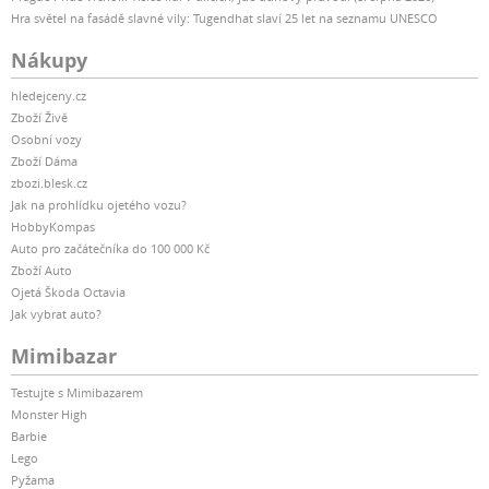
Hra světel na fasádě slavné vily: Tugendhat slaví 25 let na seznamu UNESCO
Nákupy
hledejceny.cz
Zboží Živě
Osobní vozy
Zboží Dáma
zbozi.blesk.cz
Jak na prohlídku ojetého vozu?
HobbyKompas
Auto pro začátečníka do 100 000 Kč
Zboží Auto
Ojetá Škoda Octavia
Jak vybrat auto?
Mimibazar
Testujte s Mimibazarem
Monster High
Barbie
Lego
Pyžama