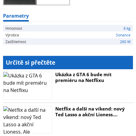
Mřížka
Série Visual Performance je také vybavena oceňovanou
Parametry
nízkoprofilovou mřížkou, kterou lze natírat tak, aby
Hmotnost
6 kg
dokonale splynula se stěnou. V místnosti tak působí
Výrobce
Sonance
mohutným zvukem, a to bez jakýchkoli vizuálních stop.
Zatížitelnost
260 W
Určitě si přečtěte
Ukázka z GTA 6 bude mít
premiéru na Netflixu
Netflix a další na víkend: nový
Ted Lasso a akční Lioness....