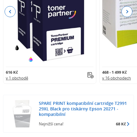
Previous
Next
616 Kč
468 - 1 499 Kč
v 1 obchodě
v 16 obchodech
SPARE PRINT kompatibilní cartridge T2991
29XL Black pro tiskárny Epson 20271 -
kompatibilní
Nejnižší cena!
68 Kč