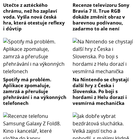
Utečte z aztéckého
Recenze televizoru Sony
chrámu, než ho zaplaví
Bravia 7 II. True RGB
voda. Vyšla nová česká
dokáže změnit obraz v
hra, která otestuje reflexy
barevnou podívanou,
i důvtip
zadarmo to ale není
Spotify má problém.
Na Nintendo se chystají
Aplikace zpomaluje,
další hry z Česka i
zamrzá a přerušuje
Slovenska. Po boji s
přehrávání i na výkonných
hordami z Helu dorazí i
telefonech
vesmírná mechanička