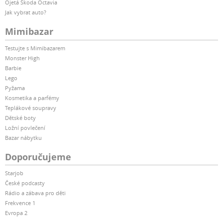
Ojetá Škoda Octavia
Jak vybrat auto?
Mimibazar
Testujte s Mimibazarem
Monster High
Barbie
Lego
Pyžama
Kosmetika a parfémy
Teplákové soupravy
Dětské boty
Ložní povlečení
Bazar nábytku
Doporučujeme
Starjob
České podcasty
Rádio a zábava pro děti
Frekvence 1
Evropa 2