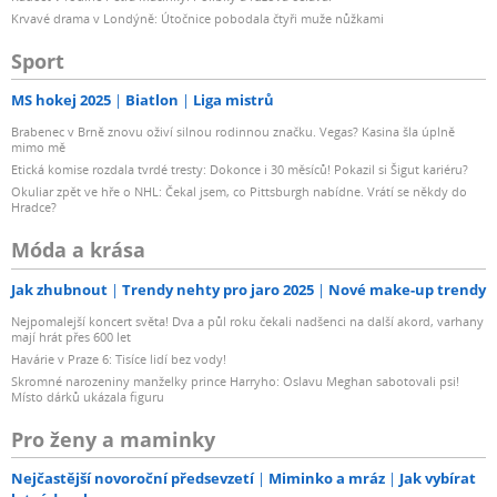
Krvavé drama v Londýně: Útočnice pobodala čtyři muže nůžkami
Sport
MS hokej 2025
Biatlon
Liga mistrů
Brabenec v Brně znovu oživí silnou rodinnou značku. Vegas? Kasina šla úplně
mimo mě
Etická komise rozdala tvrdé tresty: Dokonce i 30 měsíců! Pokazil si Šigut kariéru?
Okuliar zpět ve hře o NHL: Čekal jsem, co Pittsburgh nabídne. Vrátí se někdy do
Hradce?
Móda a krása
Jak zhubnout
Trendy nehty pro jaro 2025
Nové make-up trendy
Nejpomalejší koncert světa! Dva a půl roku čekali nadšenci na další akord, varhany
mají hrát přes 600 let
Havárie v Praze 6: Tisíce lidí bez vody!
Skromné narozeniny manželky prince Harryho: Oslavu Meghan sabotovali psi!
Místo dárků ukázala figuru
Pro ženy a maminky
Nejčastější novoroční předsevzetí
Miminko a mráz
Jak vybírat