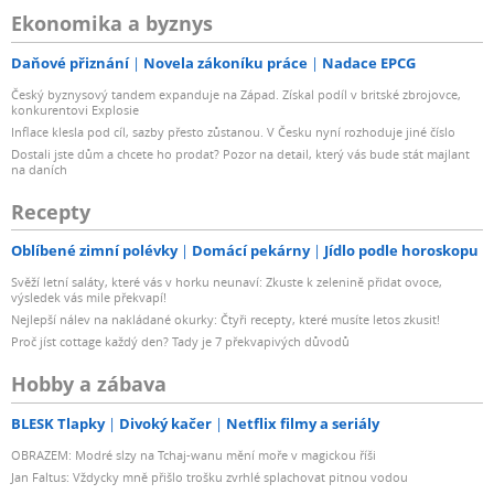
Ekonomika a byznys
Daňové přiznání
Novela zákoníku práce
Nadace EPCG
Český byznysový tandem expanduje na Západ. Získal podíl v britské zbrojovce,
konkurentovi Explosie
Inflace klesla pod cíl, sazby přesto zůstanou. V Česku nyní rozhoduje jiné číslo
Dostali jste dům a chcete ho prodat? Pozor na detail, který vás bude stát majlant
na daních
Recepty
Oblíbené zimní polévky
Domácí pekárny
Jídlo podle horoskopu
Svěží letní saláty, které vás v horku neunaví: Zkuste k zelenině přidat ovoce,
výsledek vás mile překvapí!
Nejlepší nálev na nakládané okurky: Čtyři recepty, které musíte letos zkusit!
Proč jíst cottage každý den? Tady je 7 překvapivých důvodů
Hobby a zábava
BLESK Tlapky
Divoký kačer
Netflix filmy a seriály
OBRAZEM: Modré slzy na Tchaj-wanu mění moře v magickou říši
Jan Faltus: Vždycky mně přišlo trošku zvrhlé splachovat pitnou vodou