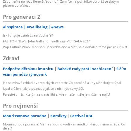
Zapomeňte na rozpálené Středomoří! Zamiřte na pohádkovou pláž se zlatým
pískem do Walesu
Pro generaci Z
#inspirace
#wellbeing
#news
Jak funguje vztah Lva a Vodnáře?
FASHION NEWS: John Galliano headlinuje MET GALA 2027
Pop Culture Wrap: Madison Beer řekla ano a Met Gala odhalilo téma pro rok 2027!
Zdraví
Podpořte dětskou imunitu
Babské rady proti nachlazení
S čím
vším pomůže rýmovník
Jak se zdravě zchladit v tropických vedrech: Co pomáhá a kdy už riskujete úpal
Úpal a úžeh: Jak je poznat a jak se z nich rychle vyléčit
Parazité v nás: Kterým se u nás líbí a kde v našem těle je můžeme najít?
Pro nejmenší
Mourissonova poradna
Komiksy
Festival ABC
Mourrisonova poradna: Máma si domů vodí kamarádku, kterou nemám ráda. Co
dělat?