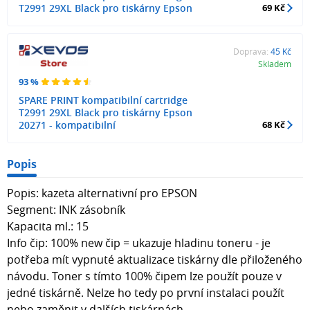
T2991 29XL Black pro tiskárny Epson
69 Kč
Doprava:
45 Kč
Skladem
93 %
SPARE PRINT kompatibilní cartridge
T2991 29XL Black pro tiskárny Epson
20271 - kompatibilní
68 Kč
Popis
Popis: kazeta alternativní pro EPSON
Segment: INK zásobník
Kapacita ml.: 15
Info čip: 100% new čip = ukazuje hladinu toneru - je
potřeba mít vypnuté aktualizace tiskárny dle přiloženého
návodu. Toner s tímto 100% čipem lze použít pouze v
jedné tiskárně. Nelze ho tedy po první instalaci použít
nebo zaměnit v dalších tiskárnách.