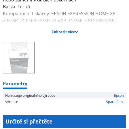
Barva: černá
Kompatibilní tiskárny: EPSON EXPRESSION HOME XP-
235/XP-240 SERIES/XP-245/XP-247/XP-330 SERIES/XP-
332/XP-335/XP-340 SERIES/XP-342/XP-345/XP-430
Zobrazit více
SERIES/XP-432/XP-435/XP-440 SERIES/XP-442/XP-445
Parametry
Nahrazuje originálního výrobce
Epson
Výrobce
Spare Print
Určitě si přečtěte