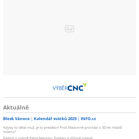
VÝBĚR
Aktuálně
Blesk Vánoce
Kalendář svátků 2025
INFO.cz
Kdyby to dělal muž, je to predátor! Proč Madonně prochází o 30 let mladší
milenci?
Radost v rodině Petra Macinky: Polibky a růžová oslava!