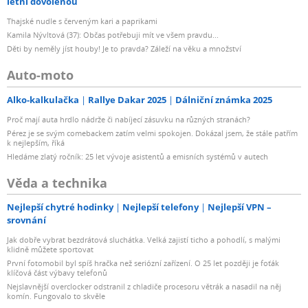
letní dovolenou
Thajské nudle s červeným kari a paprikami
Kamila Nývltová (37): Občas potřebuji mít ve všem pravdu...
Děti by neměly jíst houby! Je to pravda? Záleží na věku a množství
Auto-moto
Alko-kalkulačka
Rallye Dakar 2025
Dálniční známka 2025
Proč mají auta hrdlo nádrže či nabíjecí zásuvku na různých stranách?
Pérez je se svým comebackem zatím velmi spokojen. Dokázal jsem, že stále patřím
k nejlepším, říká
Hledáme zlatý ročník: 25 let vývoje asistentů a emisních systémů v autech
Věda a technika
Nejlepší chytré hodinky
Nejlepší telefony
Nejlepší VPN –
srovnání
Jak dobře vybrat bezdrátová sluchátka. Velká zajistí ticho a pohodlí, s malými
klidně můžete sportovat
První fotomobil byl spíš hračka než seriózní zařízení. O 25 let později je foťák
klíčová část výbavy telefonů
Nejslavnější overclocker odstranil z chladiče procesoru větrák a nasadil na něj
komín. Fungovalo to skvěle