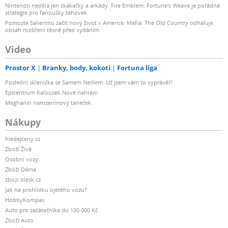
Nintendo nedělá jen skákačky a arkády. Fire Emblem: Fortune's Weave je pořádná
strategie pro fanoušky tahovek
Pomozte Salierimu začít nový život v Americe. Mafia: The Old Country odhaluje
obsah rozšíření těsně před vydáním
Video
Prostor X
Branky, body, kokoti
Fortuna liga
Poslední sklenička se Samem Neillem: Už jsem vám to vyprávěl?
Epicentrum Kalousek Nové nahrání
Meghanin narozeninový taneček
Nákupy
hledejceny.cz
Zboží Živě
Osobní vozy
Zboží Dáma
zbozi.blesk.cz
Jak na prohlídku ojetého vozu?
HobbyKompas
Auto pro začátečníka do 100 000 Kč
Zboží Auto