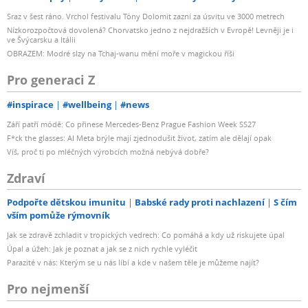
Sraz v šest ráno. Vrchol festivalu Tóny Dolomit zazní za úsvitu ve 3000 metrech
Nízkorozpočtová dovolená? Chorvatsko jedno z nejdražších v Evropě! Levněji je i
ve Švýcarsku a Itálii
OBRAZEM: Modré slzy na Tchaj-wanu mění moře v magickou říši
Pro generaci Z
#inspirace
#wellbeing
#news
Září patří módě: Co přinese Mercedes-Benz Prague Fashion Week SS27
F*ck the glasses: AI Meta brýle mají zjednodušit život, zatím ale dělají opak
Víš, proč ti po mléčných výrobcích možná nebývá dobře?
Zdraví
Podpořte dětskou imunitu
Babské rady proti nachlazení
S čím
vším pomůže rýmovník
Jak se zdravě zchladit v tropických vedrech: Co pomáhá a kdy už riskujete úpal
Úpal a úžeh: Jak je poznat a jak se z nich rychle vyléčit
Parazité v nás: Kterým se u nás líbí a kde v našem těle je můžeme najít?
Pro nejmenší