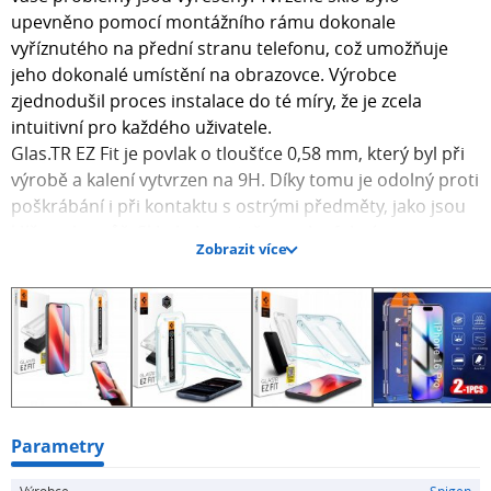
upevněno pomocí montážního rámu dokonale
vyříznutého na přední stranu telefonu, což umožňuje
jeho dokonalé umístění na obrazovce. Výrobce
zjednodušil proces instalace do té míry, že je zcela
intuitivní pro každého uživatele.
Glas.TR EZ Fit je povlak o tloušťce 0,58 mm, který byl při
výrobě a kalení vytvrzen na 9H. Díky tomu je odolný proti
poškrábání i při kontaktu s ostrými předměty, jako jsou
klíče nebo nůž. Sklo bylo potaženo oleofobní a
Zobrazit více
hydrofobní vrstvou, která zabraňuje zanechávání otisků
prstů nebo jiných nečistot na obrazovce. Je křišťálově
čisté a dokonale reprodukuje zobrazené barvy. Rovněž
neovlivňuje citlivost na dotyk a vyznačuje se výjimečnou
hladkostí, díky níž je přejetí prstem po obrazovce
potěšením. Sklo je speciálně navrženo tak, aby chránilo
obrazovku před poškrábáním a minimalizovalo riziko
poškození obrazovky při nečekaném pádu.
Parametry
Zjistěte, jak je to snadné: