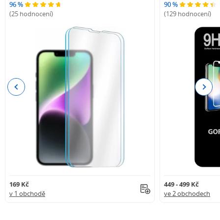
96 %
90 %
(25 hodnocení)
(129 hodnocení)
Previous
Next
169 Kč
449 - 499 Kč
v 1 obchodě
ve 2 obchodech