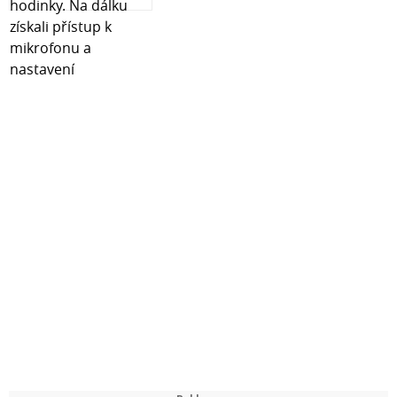
lepicí vrstva co nejpevněji spojila s obrazovkou.
VLASTNOSTI PRODUKTU:- 100% originál- Baleno v
originálním balení- Velmi snadná instalace pomocí
montážního rámu- Tvrdost 9H- 2,5D frézované hrany pro
pohodlný pocit- Přídavná oleofobní vrstva- Dokonalá
čistota- Nemá vliv na dotykové funkce- Rozměry: 146x68
mm
SADA OBSAHUJE:2 x sklo Spigen Glas.TR EZ Fit2 x
instalační sada
EAN: 8809971228695