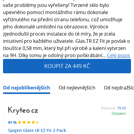
vaše problémy jsou vyřešeny! Tvrzené sklo bylo
upevněno pomocí montážního rámu dokonale
vyříznutého na přední stranu telefonu, což umožňuje
jeho dokonalé umístění na obrazovce. Výrobce
zjednodušil proces instalace do té míry, že je zcela
intuitivní pro každého uživatele. Glas.TR EZ Fit je povlak o
tloušťce 0,58 mm, který byl při výrobě a kalení vytvrzen
na 9H. Díky tomu je odolný proti poškrábání...
Celý popis
KOUPIT ZA 449 KČ
Od nejoblíbenějších
Od nejlevnějších
Od nejdražší
Doprava:
79 Kč
Skladem
91 %
Spigen Glass tR EZ Fit 2 Pack