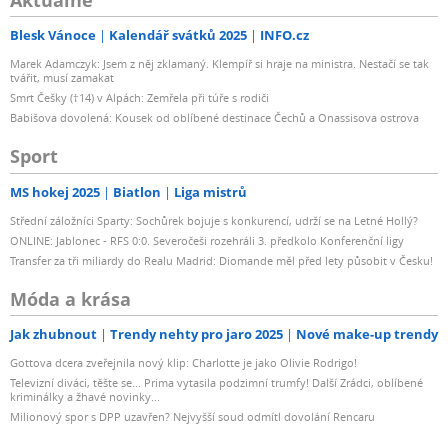
Blesk Vánoce
Kalendář svátků 2025
INFO.cz
Marek Adamczyk: Jsem z něj zklamaný. Klempíř si hraje na ministra. Nestačí se tak
tvářit, musí zamakat
Smrt Češky (†14) v Alpách: Zemřela při túře s rodiči
Babišova dovolená: Kousek od oblíbené destinace Čechů a Onassisova ostrova
Sport
MS hokej 2025
Biatlon
Liga mistrů
Střední záložníci Sparty: Sochůrek bojuje s konkurencí, udrží se na Letné Hollý?
ONLINE: Jablonec - RFS 0:0. Severočeši rozehráli 3. předkolo Konferenční ligy
Transfer za tři miliardy do Realu Madrid: Diomande měl před lety působit v Česku!
Móda a krása
Jak zhubnout
Trendy nehty pro jaro 2025
Nové make-up trendy
Gottova dcera zveřejnila nový klip: Charlotte je jako Olivie Rodrigo!
Televizní diváci, těšte se... Prima vytasila podzimní trumfy! Další Zrádci, oblíbené
kriminálky a žhavé novinky...
Milionový spor s DPP uzavřen? Nejvyšší soud odmítl dovolání Rencaru