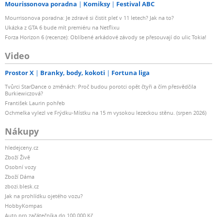
Mourissonova poradna
Komiksy
Festival ABC
Mourrisonova poradna: Je zdravé si čistit pleť v 11 letech? Jak na to?
Ukázka z GTA 6 bude mít premiéru na Netflixu
Forza Horizon 6 (recenze): Oblíbené arkádové závody se přesouvají do ulic Tokia!
Video
Prostor X
Branky, body, kokoti
Fortuna liga
Tvůrci StarDance o změnách: Proč budou porotci opět čtyři a čím přesvědčila
Burkiewiczová?
František Laurin pohřeb
Ochmelka vylezl ve Frýdku-Místku na 15 m vysokou lezeckou stěnu. (srpen 2026)
Nákupy
hledejceny.cz
Zboží Živě
Osobní vozy
Zboží Dáma
zbozi.blesk.cz
Jak na prohlídku ojetého vozu?
HobbyKompas
Auto pro začátečníka do 100 000 Kč