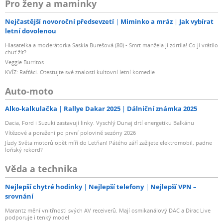
Pro ženy a maminky
Nejčastější novoroční předsevzetí
Miminko a mráz
Jak vybírat
letní dovolenou
Hlasatelka a moderátorka Saskia Burešová (80) - Smrt manžela ji zdrtila! Co jí vrátilo
chuť žít?
Veggie Burritos
KVÍZ: Rafťáci. Otestujte své znalosti kultovní letní komedie
Auto-moto
Alko-kalkulačka
Rallye Dakar 2025
Dálniční známka 2025
Dacia, Ford i Suzuki zastavují linky. Vyschlý Dunaj drtí energetiku Balkánu
Vítězové a poražení po první polovině sezóny 2026
Jízdy Světa motorů opět míří do Letňan! Pátého září zažijete elektromobil, padne
loňský rekord?
Věda a technika
Nejlepší chytré hodinky
Nejlepší telefony
Nejlepší VPN –
srovnání
Marantz mění vnitřnosti svých AV receiverů. Mají osmikanálový DAC a Dirac Live
podporuje i tenký model