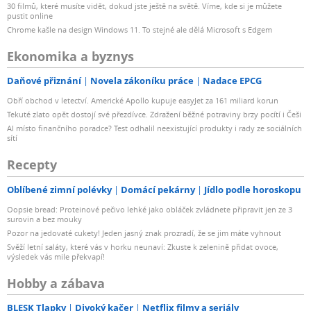
30 filmů, které musíte vidět, dokud jste ještě na světě. Víme, kde si je můžete
pustit online
Chrome kašle na design Windows 11. To stejné ale dělá Microsoft s Edgem
Ekonomika a byznys
Daňové přiznání
Novela zákoníku práce
Nadace EPCG
Obří obchod v letectví. Americké Apollo kupuje easyJet za 161 miliard korun
Tekuté zlato opět dostojí své přezdívce. Zdražení běžné potraviny brzy pocítí i Češi
AI místo finančního poradce? Test odhalil neexistující produkty i rady ze sociálních
sítí
Recepty
Oblíbené zimní polévky
Domácí pekárny
Jídlo podle horoskopu
Oopsie bread: Proteinové pečivo lehké jako obláček zvládnete připravit jen ze 3
surovin a bez mouky
Pozor na jedovaté cukety! Jeden jasný znak prozradí, že se jim máte vyhnout
Svěží letní saláty, které vás v horku neunaví: Zkuste k zelenině přidat ovoce,
výsledek vás mile překvapí!
Hobby a zábava
BLESK Tlapky
Divoký kačer
Netflix filmy a seriály