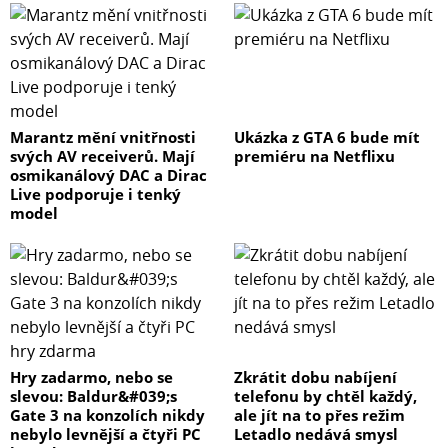
Marantz mění vnitřnosti
Ukázka z GTA 6 bude mít
svých AV receiverů. Mají
premiéru na Netflixu
osmikanálový DAC a Dirac
Live podporuje i tenký
model
Hry zadarmo, nebo se
Zkrátit dobu nabíjení
slevou: Baldur&#039;s
telefonu by chtěl každý,
Gate 3 na konzolích nikdy
ale jít na to přes režim
nebylo levnější a čtyři PC
Letadlo nedává smysl