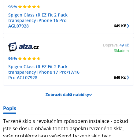
96 %
Spigen Glass tR EZ Fit 2 Pack
transparency iPhone 16 Pro -
AGL07928
649 Kč
Doprava:
49 Kč
Skladem
96 %
Spigen Glass tR EZ Fit 2 Pack
transparency iPhone 17 Pro/17/16
Pro AGL07928
649 Kč
Zobrazit další nabídky
Popis
Tvrzené sklo s revolučním způsobem instalace - pokud
jste se dosud obávali tohoto aspektu tvrzeného skla,
vaše problémy jsou vyřešeny! Tvrzené sklo bylo