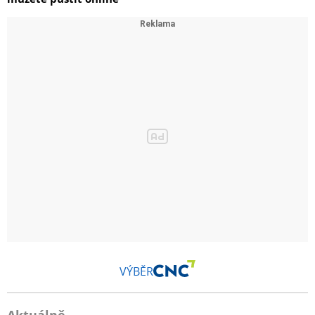
VÝBĚR
Aktuálně