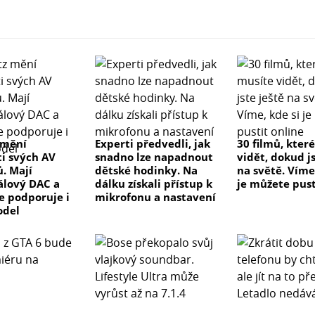
 mění
Experti předvedli, jak
30 filmů, kter
ti svých AV
snadno lze napadnout
vidět, dokud js
ů. Mají
dětské hodinky. Na
na světě. Víme
lový DAC a
dálku získali přístup k
je můžete pust
ve podporuje i
mikrofonu a nastavení
odel