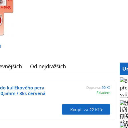
1
evnějších
Od nejdražších
Ur
 do kuličkového pera
Doprava:
90 Kč
0,5mm / 3ks červená
Skladem
Koupit za 22 Kč