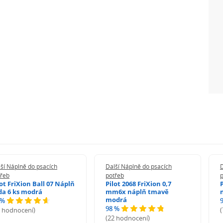
ší Náplně do psacích
Další Náplně do psacích
D
třeb
potřeb
lot FriXion Ball 07 Náplň
Pilot 2068 FriXion 0,7
da 6 ks modrá
mm6x náplň tmavě
modrá
 %
98 %
6 hodnocení)
(22 hodnocení)