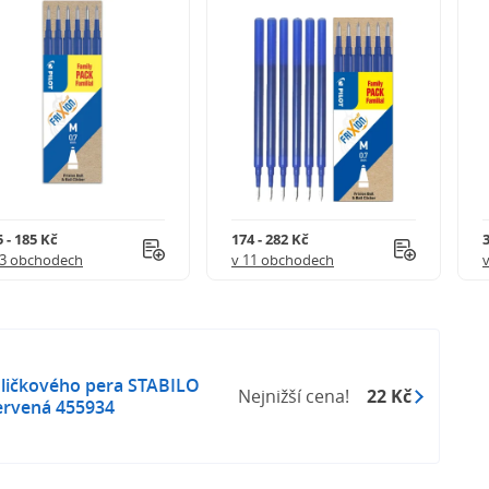
 - 185 Kč
174 - 282 Kč
3
 3 obchodech
v 11 obchodech
uličkového pera STABILO
Nejnižší cena!
22 Kč
ervená 455934