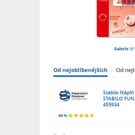
Galerie 1/
Od nejoblíbenějších
Od nejl
Stabilo Náplň
STABILO FUN 
455934
94 %