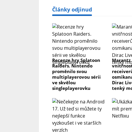
Články odjinud
Recenze hry Splatoon
Marantz
Raiders. Nintendo
vnitřnos
proměnilo svou
receiver
multiplayerovou sérii
osmikaná
ve skvělou
Dirac Li
singleplayerovku
tenký m