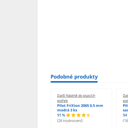
Podobné produkty
 Náplně do psacích
Další Náplně do psacích
Dal
eb
potřeb
po
i-noor Tuhy do
Pilot FriXion 2065 0,5 mm
Pi
rotužky HB 0,5 mm
modrá 3 ks
sa
91 %
94
%
(26 hodnocení)
(1
odnocení)