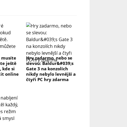
é musíte
Hry zadarmo, nebo se
te ještě
slevou: Baldur&#039;s
, kde si
Gate 3 na konzolích
it online
nikdy nebylo levnější a
čtyři PC hry zdarma