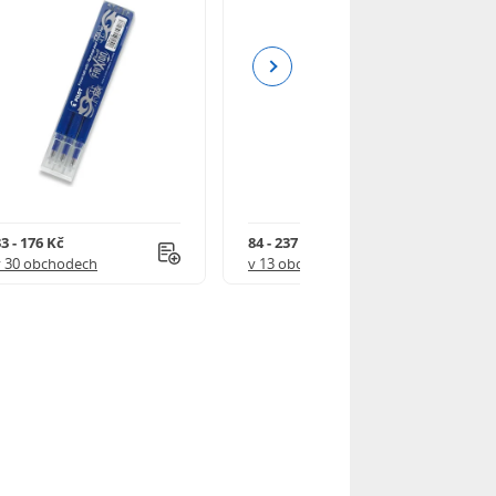
Next
3 - 176 Kč
84 - 237 Kč
v 30 obchodech
v 13 obchodech