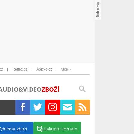
cz
Reflex.cz
Ábíčko.cz
více
AUDIO&VIDEO
ZBOŽÍ
Vyhledat zboží
Nákupní seznam