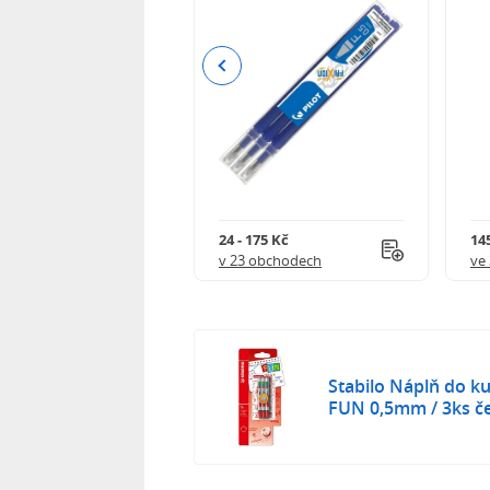
Previous
8 Kč
24 - 175 Kč
145
 obchodech
v 23 obchodech
ve
Stabilo Náplň do k
FUN 0,5mm / 3ks č