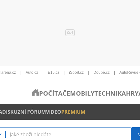
Iarena.cz
Auto.cz
E15.cz
iSport.cz
Doupě.cz
AutoRevue.
POČÍTAČE
MOBILY
TECHNIKA
HRY
A
DISKUZNÍ FÓRUM
VIDEO
PREMIUM