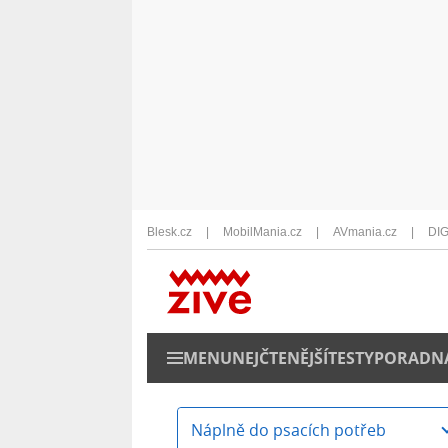
Blesk.cz
MobilMania.cz
AVmania.cz
DIG
MENU
NEJČTENĚJŠÍ
TESTY
PORADN
Náplně do psacích potřeb