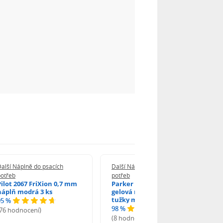
alší Náplně do psacích
Další Náplně do psacích
potřeb
potřeb
Pilot 2067 FriXion 0,7 mm
Parker 1502/0250346
náplň modrá 3 ks
gelová náplň do kuličkové
tužky modrá
95 %
98 %
(76 hodnocení)
(8 hodnocení)