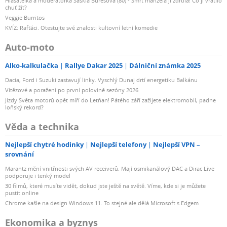
Hlasatelka a moderátorka Saskia Burešová (80) - Smrt manžela ji zdrtila! Co jí vrátilo
chuť žít?
Veggie Burritos
KVÍZ: Rafťáci. Otestujte své znalosti kultovní letní komedie
Auto-moto
Alko-kalkulačka
Rallye Dakar 2025
Dálniční známka 2025
Dacia, Ford i Suzuki zastavují linky. Vyschlý Dunaj drtí energetiku Balkánu
Vítězové a poražení po první polovině sezóny 2026
Jízdy Světa motorů opět míří do Letňan! Pátého září zažijete elektromobil, padne
loňský rekord?
Věda a technika
Nejlepší chytré hodinky
Nejlepší telefony
Nejlepší VPN –
srovnání
Marantz mění vnitřnosti svých AV receiverů. Mají osmikanálový DAC a Dirac Live
podporuje i tenký model
30 filmů, které musíte vidět, dokud jste ještě na světě. Víme, kde si je můžete
pustit online
Chrome kašle na design Windows 11. To stejné ale dělá Microsoft s Edgem
Ekonomika a byznys