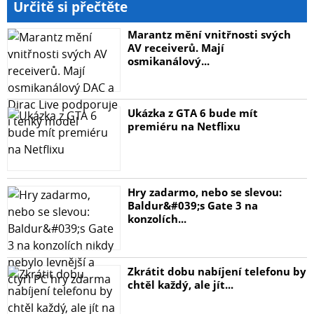
Určitě si přečtěte
Marantz mění vnitřnosti svých
AV receiverů. Mají
osmikanálový...
Ukázka z GTA 6 bude mít
premiéru na Netflixu
Hry zadarmo, nebo se slevou:
Baldur&#039;s Gate 3 na
konzolích...
Zkrátit dobu nabíjení telefonu by
chtěl každý, ale jít...