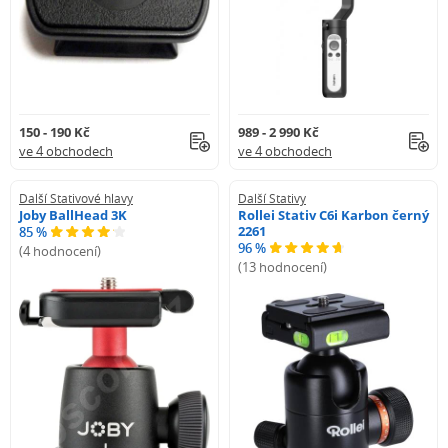
150 - 190 Kč
989 - 2 990 Kč
ve 4 obchodech
ve 4 obchodech
Další Stativové hlavy
Další Stativy
Joby BallHead 3K
Rollei Stativ C6i Karbon černý
2261
85 %
96 %
(4 hodnocení)
(13 hodnocení)