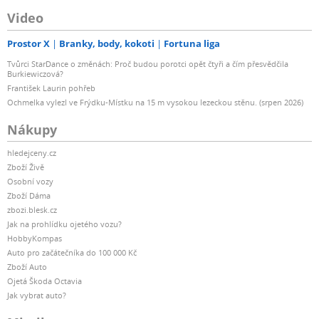
Video
Prostor X
Branky, body, kokoti
Fortuna liga
Tvůrci StarDance o změnách: Proč budou porotci opět čtyři a čím přesvědčila
Burkiewiczová?
František Laurin pohřeb
Ochmelka vylezl ve Frýdku-Místku na 15 m vysokou lezeckou stěnu. (srpen 2026)
Nákupy
hledejceny.cz
Zboží Živě
Osobní vozy
Zboží Dáma
zbozi.blesk.cz
Jak na prohlídku ojetého vozu?
HobbyKompas
Auto pro začátečníka do 100 000 Kč
Zboží Auto
Ojetá Škoda Octavia
Jak vybrat auto?