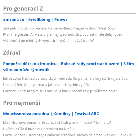
Pro generaci Z
#inspirace
#wellbeing
#news
Září patří módě: Co přinese Mercedes-Benz Prague Fashion Week SS27
F*ck the glasses: AI Meta brýle mají zjednodušit život, zatím ale dělají opak
Víš, proč ti po mléčných výrobcích možná nebývá dobře?
Zdraví
Podpořte dětskou imunitu
Babské rady proti nachlazení
S čím
vším pomůže rýmovník
Jak se zdravě zchladit v tropických vedrech: Co pomáhá a kdy už riskujete úpal
Úpal a úžeh: Jak je poznat a jak se z nich rychle vyléčit
Parazité v nás: Kterým se u nás líbí a kde v našem těle je můžeme najít?
Pro nejmenší
Mourissonova poradna
Komiksy
Festival ABC
Mourrisonova poradna: Je zdravé si čistit pleť v 11 letech? Jak na to?
Ukázka z GTA 6 bude mít premiéru na Netflixu
Forza Horizon 6 (recenze): Oblíbené arkádové závody se přesouvají do ulic Tokia!