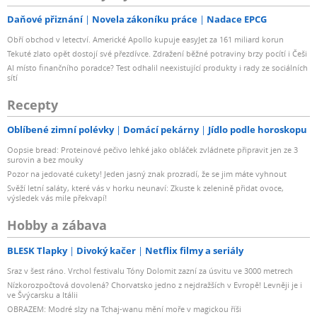
Daňové přiznání
Novela zákoníku práce
Nadace EPCG
Obří obchod v letectví. Americké Apollo kupuje easyJet za 161 miliard korun
Tekuté zlato opět dostojí své přezdívce. Zdražení běžné potraviny brzy pocítí i Češi
AI místo finančního poradce? Test odhalil neexistující produkty i rady ze sociálních
sítí
Recepty
Oblíbené zimní polévky
Domácí pekárny
Jídlo podle horoskopu
Oopsie bread: Proteinové pečivo lehké jako obláček zvládnete připravit jen ze 3
surovin a bez mouky
Pozor na jedovaté cukety! Jeden jasný znak prozradí, že se jim máte vyhnout
Svěží letní saláty, které vás v horku neunaví: Zkuste k zelenině přidat ovoce,
výsledek vás mile překvapí!
Hobby a zábava
BLESK Tlapky
Divoký kačer
Netflix filmy a seriály
Sraz v šest ráno. Vrchol festivalu Tóny Dolomit zazní za úsvitu ve 3000 metrech
Nízkorozpočtová dovolená? Chorvatsko jedno z nejdražších v Evropě! Levněji je i
ve Švýcarsku a Itálii
OBRAZEM: Modré slzy na Tchaj-wanu mění moře v magickou říši