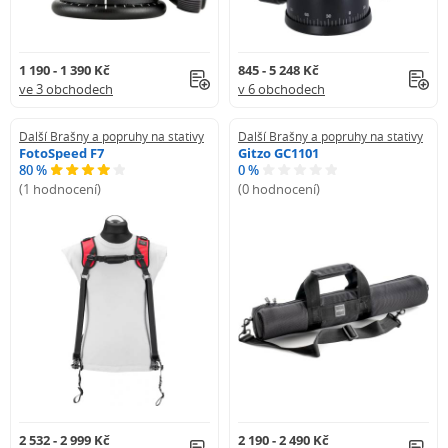
1 190 - 1 390 Kč
845 - 5 248 Kč
ve 3 obchodech
v 6 obchodech
Další Brašny a popruhy na stativy
Další Brašny a popruhy na stativy
FotoSpeed F7
Gitzo GC1101
80 %
0 %
(1 hodnocení)
(0 hodnocení)
2 532 - 2 999 Kč
2 190 - 2 490 Kč