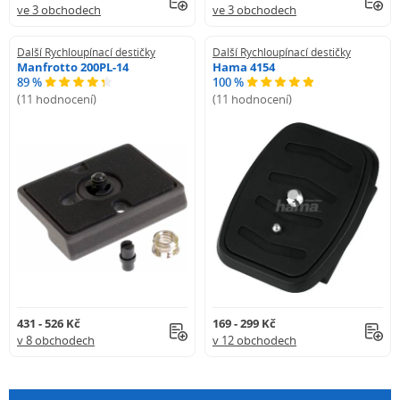
ve 3 obchodech
ve 3 obchodech
Další Rychloupínací destičky
Další Rychloupínací destičky
Manfrotto 200PL-14
Hama 4154
89 %
100 %
(11 hodnocení)
(11 hodnocení)
431 - 526 Kč
169 - 299 Kč
v 8 obchodech
v 12 obchodech