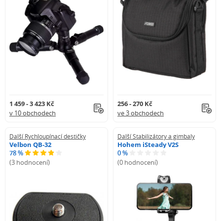
1 459 - 3 423 Kč
256 - 270 Kč
v 10 obchodech
ve 3 obchodech
Další Rychloupínací destičky
Další Stabilizátory a gimbaly
Velbon QB-32
Hohem iSteady V2S
78 %
0 %
(3 hodnocení)
(0 hodnocení)