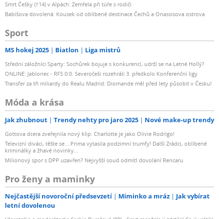
Smrt Češky (†14) v Alpách: Zemřela při túře s rodiči
Babišova dovolená: Kousek od oblíbené destinace Čechů a Onassisova ostrova
Sport
MS hokej 2025
Biatlon
Liga mistrů
Střední záložníci Sparty: Sochůrek bojuje s konkurencí, udrží se na Letné Hollý?
ONLINE: Jablonec - RFS 0:0. Severočeši rozehráli 3. předkolo Konferenční ligy
Transfer za tři miliardy do Realu Madrid: Diomande měl před lety působit v Česku!
Móda a krása
Jak zhubnout
Trendy nehty pro jaro 2025
Nové make-up trendy
Gottova dcera zveřejnila nový klip: Charlotte je jako Olivie Rodrigo!
Televizní diváci, těšte se... Prima vytasila podzimní trumfy! Další Zrádci, oblíbené
kriminálky a žhavé novinky...
Milionový spor s DPP uzavřen? Nejvyšší soud odmítl dovolání Rencaru
Pro ženy a maminky
Nejčastější novoroční předsevzetí
Miminko a mráz
Jak vybírat
letní dovolenou