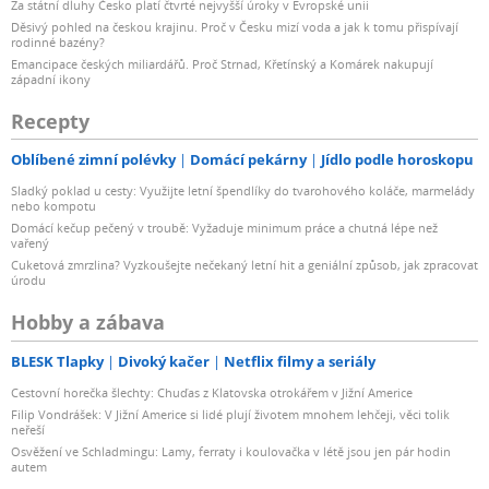
Za státní dluhy Česko platí čtvrté nejvyšší úroky v Evropské unii
Děsivý pohled na českou krajinu. Proč v Česku mizí voda a jak k tomu přispívají
rodinné bazény?
Emancipace českých miliardářů. Proč Strnad, Křetínský a Komárek nakupují
západní ikony
Recepty
Oblíbené zimní polévky
Domácí pekárny
Jídlo podle horoskopu
Sladký poklad u cesty: Využijte letní špendlíky do tvarohového koláče, marmelády
nebo kompotu
Domácí kečup pečený v troubě: Vyžaduje minimum práce a chutná lépe než
vařený
Cuketová zmrzlina? Vyzkoušejte nečekaný letní hit a geniální způsob, jak zpracovat
úrodu
Hobby a zábava
BLESK Tlapky
Divoký kačer
Netflix filmy a seriály
Cestovní horečka šlechty: Chuďas z Klatovska otrokářem v Jižní Americe
Filip Vondrášek: V Jižní Americe si lidé plují životem mnohem lehčeji, věci tolik
neřeší
Osvěžení ve Schladmingu: Lamy, ferraty i koulovačka v létě jsou jen pár hodin
autem