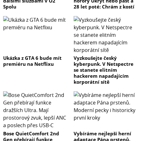
dalšími službami v O2
horory Úkryt nebo past a
Spolu
28 let poté: Chrám z kostí
Ukázka z GTA 6 bude mít
Vyzkoušejte český
premiéru na Netflixu
kyberpunk. V Netspectre
se stanete elitním
hackerem napadajícím
korporátní sítě
Bose QuietComfort 2nd
Vybíráme nejlepší herní
Gen přebírají funkce
adaptace Pána prstenů.