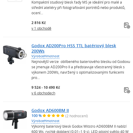
Kompaktní studiový blesk řady MS je ideální pro malé a
střední ateliéry při fotografování portrétů nebo produktů,
ocení...
2 816 Kč
v 1 obchodě
Godox AD200Pro HSS TTL batériový blesk
200Ws
Výrobce
Hmotnost
Nejnovější verze oblíbeného bateriového blesku od Godoxu
se jmenuje AD200Pro II a představuje všestranný blesk s
výkonem 200Ws, navržený s optimalizovanými funkcemi
pro...
9 524 - 10 490 Kč
v 6 obchodech
Godox AD600BM II
100 %
(2 hodnocení)
Výrobce
Hmotnost
Výkonný bateriový blesk Godox Witstro AD600BM II nabízí
600 Ws, rychlé dobíjení (0,01–1,9 s), LED pilotní světlo 40 W