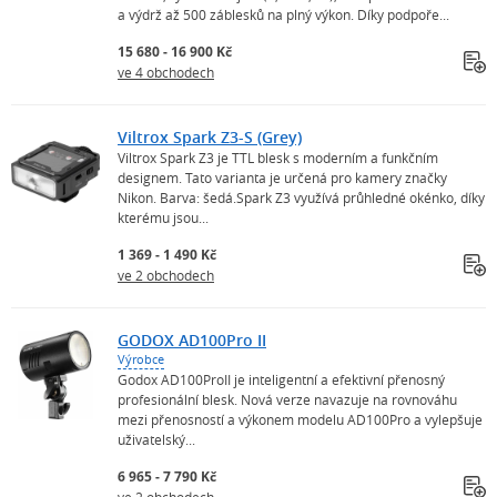
a výdrž až 500 záblesků na plný výkon. Díky podpoře...
15 680 - 16 900 Kč
ve 4 obchodech
Viltrox Spark Z3-S (Grey)
Viltrox Spark Z3 je TTL blesk s moderním a funkčním
designem. Tato varianta je určená pro kamery značky
Nikon. Barva: šedá.Spark Z3 využívá průhledné okénko, díky
kterému jsou...
1 369 - 1 490 Kč
ve 2 obchodech
GODOX AD100Pro II
Výrobce
Godox AD100ProII je inteligentní a efektivní přenosný
profesionální blesk. Nová verze navazuje na rovnováhu
mezi přenosností a výkonem modelu AD100Pro a vylepšuje
uživatelský...
6 965 - 7 790 Kč
ve 2 obchodech