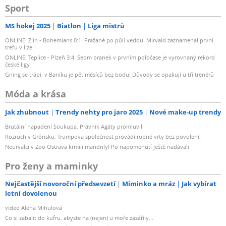
Sport
MS hokej 2025
Biatlon
Liga mistrů
ONLINE: Zlín - Bohemians 0:1. Pražané po půli vedou. Mirvald zaznamenal první
trefu v lize
ONLINE: Teplice - Plzeň 3:4. Sedm branek v prvním poločase je vyrovnaný rekord
české ligy
Gning se trápí: v Baníku je pět měsíců bez bodu! Důvody se opakují u tří trenérů
Móda a krása
Jak zhubnout
Trendy nehty pro jaro 2025
Nové make-up trendy
Brutální napadení Soukupa. Právník Agáty promluvil
Rozruch v Grónsku: Trumpova společnost provádí ropné vrty bez povolení!
Neurvalci v Zoo Ostrava krmili mandrily! Po napomenutí ještě nadávali
Pro ženy a maminky
Nejčastější novoroční předsevzetí
Miminko a mráz
Jak vybírat
letní dovolenou
video Alena Mihulová
Co si zabalit do kufru, abyste na (nejen) u moře zazářily...