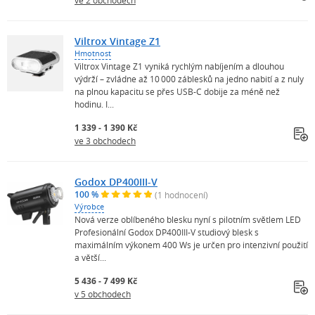
Viltrox Vintage Z1
Hmotnost
Viltrox Vintage Z1 vyniká rychlým nabíjením a dlouhou
výdrží – zvládne až 10 000 záblesků na jedno nabití a z nuly
na plnou kapacitu se přes USB-C dobije za méně než
hodinu. I...
1 339 - 1 390 Kč
ve 3 obchodech
Godox DP400III-V
100 %
(1 hodnocení)
Výrobce
Nová verze oblíbeného blesku nyní s pilotním světlem LED
Profesionální Godox DP400III-V studiový blesk s
maximálním výkonem 400 Ws je určen pro intenzivní použití
a větší...
5 436 - 7 499 Kč
v 5 obchodech