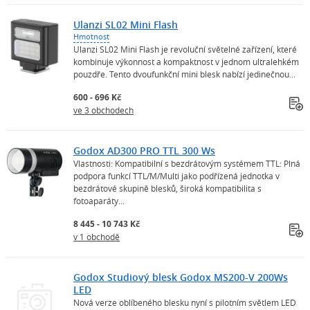
Ulanzi SL02 Mini Flash
Hmotnost
Ulanzi SL02 Mini Flash je revoluční světelné zařízení, které
kombinuje výkonnost a kompaktnost v jednom ultralehkém
pouzdře. Tento dvoufunkční mini blesk nabízí jedinečnou...
600 - 696 Kč
ve 3 obchodech
Godox AD300 PRO TTL 300 Ws
Vlastnosti: Kompatibilní s bezdrátovým systémem TTL: Plná
podpora funkcí TTL/M/Multi jako podřízená jednotka v
bezdrátové skupině blesků, široká kompatibilita s
fotoaparáty...
8 445 - 10 743 Kč
v 1 obchodě
Godox Studiový blesk Godox MS200-V 200Ws
LED
Nová verze oblíbeného blesku nyní s pilotním světlem LED