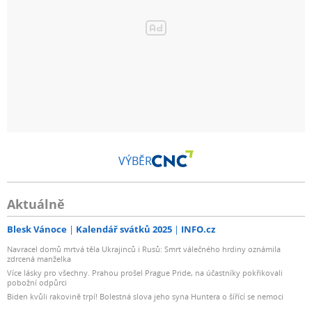
VÝBĚR
Aktuálně
Blesk Vánoce
Kalendář svátků 2025
INFO.cz
Navracel domů mrtvá těla Ukrajinců i Rusů: Smrt válečného hrdiny oznámila
zdrcená manželka
Více lásky pro všechny. Prahou prošel Prague Pride, na účastníky pokřikovali
pobožní odpůrci
Biden kvůli rakovině trpí! Bolestná slova jeho syna Huntera o šířící se nemoci