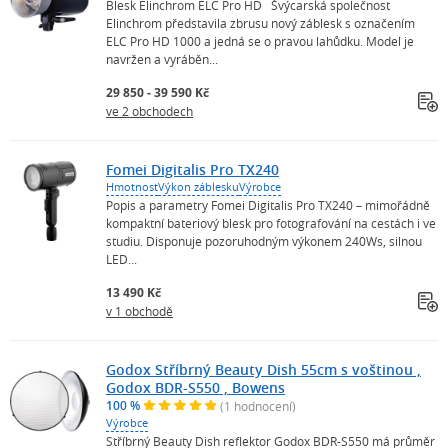
Blesk Elinchrom ELC Pro HD Švýcarská společnost
Elinchrom představila zbrusu nový záblesk s označením
ELC Pro HD 1000 a jedná se o pravou lahůdku. Model je
navržen a vyráběn...
29 850 - 39 590 Kč
ve 2 obchodech
Fomei Digitalis Pro TX240
Hmotnost
Výkon záblesku
Výrobce
Popis a parametry Fomei Digitalis Pro TX240 – mimořádně
kompaktní bateriový blesk pro fotografování na cestách i ve
studiu. Disponuje pozoruhodným výkonem 240Ws, silnou
LED...
13 490 Kč
v 1 obchodě
Godox Stříbrný Beauty Dish 55cm s voštinou ,
Godox BDR-S550 , Bowens
100 %
(1 hodnocení)
Výrobce
Stříbrný Beauty Dish reflektor Godox BDR-S550 má průměr