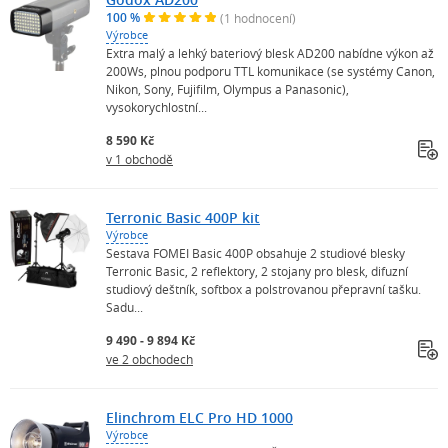
100 %
(1 hodnocení)
Výrobce
Extra malý a lehký bateriový blesk AD200 nabídne výkon až
200Ws, plnou podporu TTL komunikace (se systémy Canon,
Nikon, Sony, Fujifilm, Olympus a Panasonic),
vysokorychlostní...
8 590 Kč
v 1 obchodě
Terronic Basic 400P kit
Výrobce
Sestava FOMEI Basic 400P obsahuje 2 studiové blesky
Terronic Basic, 2 reflektory, 2 stojany pro blesk, difuzní
studiový deštník, softbox a polstrovanou přepravní tašku.
Sadu...
9 490 - 9 894 Kč
ve 2 obchodech
Elinchrom ELC Pro HD 1000
Výrobce