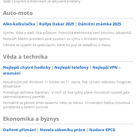
Salát s koprem a dresinkem ze zakysané smetany
Auto-moto
Alko-kalkulačka
Rallye Dakar 2025
Dálniční známka 2025
Výhřev, čidla a stačí, říká průzkum. Pokročilá elektronika není prioritou zákazníků
MotoGP: Martin proměnil pole position ve výhru v britském sprintu
Câmara se vyjádřil ke spekulacím, které ho pojí se sedačkou u Haasu
Věda a technika
Nejlepší chytré hodinky
Nejlepší telefony
Nejlepší VPN –
srovnání
Aktualizujte své Windows 11 Insider do 11. srpna. Pak už vám nebudou fungovat
aktualizace
Pokračuje záchrana Starshipu. V moři už dva týdny plave monstrum vysoké jako
sedmnáctipatrový panelák
Normálně za peníze, dnes zadarmo nebo se slevou: Univerzální čtečka, cloudová
peněženka a karetní survival
Ekonomika a byznys
Daňové přiznání
Novela zákoníku práce
Nadace EPCG