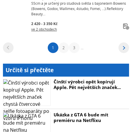
55cm a je určený pro studiová světla s bajonetem Bowens
(Bowens, Godox, Wallimex, 4studio, Fomei, …).Reflektory
Beauty...
2 420 - 3 350 Kč
ve 2 obchodech
1
2
3
...
Určitě si přečtěte
Čínští výrobci opět kopírují
Apple. Pět největších značek...
Ukázka z GTA 6 bude mít
premiéru na Netflixu