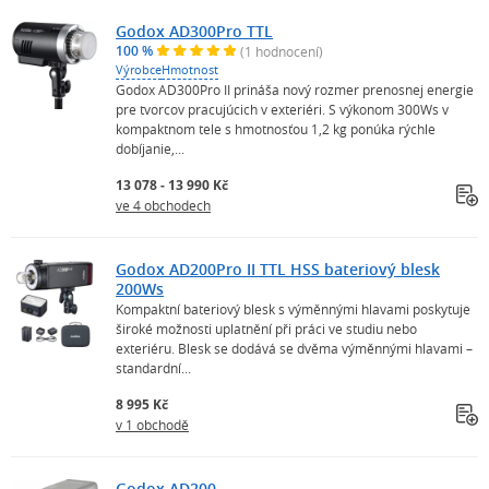
Godox AD300Pro TTL
100 %
(1 hodnocení)
Výrobce
Hmotnost
Godox AD300Pro II prináša nový rozmer prenosnej energie
pre tvorcov pracujúcich v exteriéri. S výkonom 300Ws v
kompaktnom tele s hmotnosťou 1,2 kg ponúka rýchle
dobíjanie,...
13 078 - 13 990 Kč
ve 4 obchodech
Godox AD200Pro II TTL HSS bateriový blesk
200Ws
Kompaktní bateriový blesk s výměnnými hlavami poskytuje
široké možnosti uplatnění při práci ve studiu nebo
exteriéru. Blesk se dodává se dvěma výměnnými hlavami –
standardní...
8 995 Kč
v 1 obchodě
Godox AD200