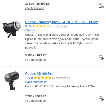
23 590 - 26 590 Kč
v 5 obchodech
Godox Studiový blesk GODOX MS300 , 300Ws
95 %
(1 hodnocení)
Výrobce
Godox TT685 II je druhou generací modelové řady TT685.
Oproti té má přepracovaný ovládací panel, rychloupínací
zámek na hot-shoe patici a funkci TCM. Vylepšení v
podobě...
3 590 - 4 099 Kč
ve 2 obchodech
Godox AD100 Pro
100 %
(0 hodnocení)
Výrobce
Hmotnost
Godox AD100 PRO TTL studiový bateriový blesk 100W
7 290 - 8 999 Kč
ve 2 obchodech