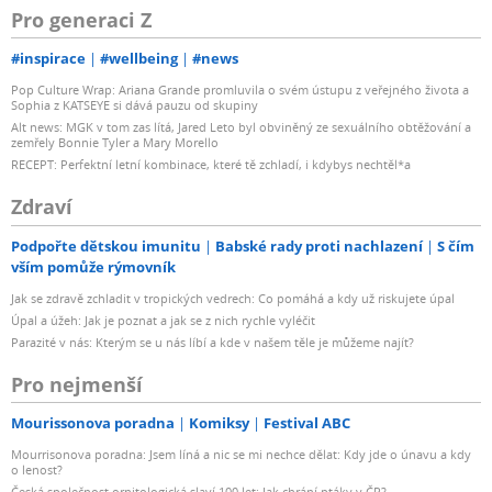
Pro generaci Z
#inspirace
#wellbeing
#news
Pop Culture Wrap: Ariana Grande promluvila o svém ústupu z veřejného života a
Sophia z KATSEYE si dává pauzu od skupiny
Alt news: MGK v tom zas lítá, Jared Leto byl obviněný ze sexuálního obtěžování a
zemřely Bonnie Tyler a Mary Morello
RECEPT: Perfektní letní kombinace, které tě zchladí, i kdybys nechtěl*a
Zdraví
Podpořte dětskou imunitu
Babské rady proti nachlazení
S čím
vším pomůže rýmovník
Jak se zdravě zchladit v tropických vedrech: Co pomáhá a kdy už riskujete úpal
Úpal a úžeh: Jak je poznat a jak se z nich rychle vyléčit
Parazité v nás: Kterým se u nás líbí a kde v našem těle je můžeme najít?
Pro nejmenší
Mourissonova poradna
Komiksy
Festival ABC
Mourrisonova poradna: Jsem líná a nic se mi nechce dělat: Kdy jde o únavu a kdy
o lenost?
Česká společnost ornitologická slaví 100 let: Jak chrání ptáky v ČR?