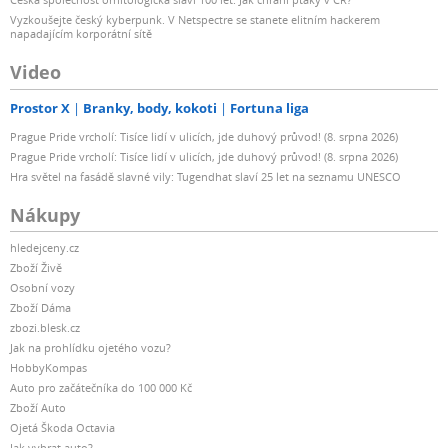
Vyzkoušejte český kyberpunk. V Netspectre se stanete elitním hackerem
napadajícím korporátní sítě
Video
Prostor X
Branky, body, kokoti
Fortuna liga
Prague Pride vrcholí: Tisíce lidí v ulicích, jde duhový průvod! (8. srpna 2026)
Prague Pride vrcholí: Tisíce lidí v ulicích, jde duhový průvod! (8. srpna 2026)
Hra světel na fasádě slavné vily: Tugendhat slaví 25 let na seznamu UNESCO
Nákupy
hledejceny.cz
Zboží Živě
Osobní vozy
Zboží Dáma
zbozi.blesk.cz
Jak na prohlídku ojetého vozu?
HobbyKompas
Auto pro začátečníka do 100 000 Kč
Zboží Auto
Ojetá Škoda Octavia
Jak vybrat auto?