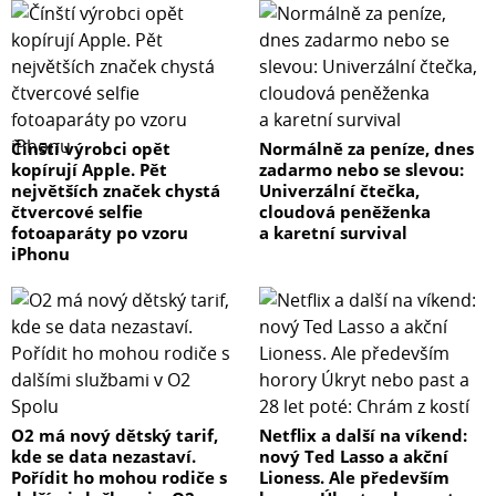
Čínští výrobci opět
Normálně za peníze, dnes
kopírují Apple. Pět
zadarmo nebo se slevou:
největších značek chystá
Univerzální čtečka,
čtvercové selfie
cloudová peněženka
fotoaparáty po vzoru
a karetní survival
iPhonu
O2 má nový dětský tarif,
Netflix a další na víkend:
kde se data nezastaví.
nový Ted Lasso a akční
Pořídit ho mohou rodiče s
Lioness. Ale především