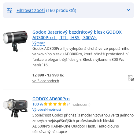
Filtrovat zboží
(160 produktů)
Godox Bateriový bezdrátový blesk GODOX
AD300Pro II , TTL , HSS , 300Ws
Výrobce
Godox AD300Pro II je vylepšená druhá verze populárního
venkovního blesku AD300Pro, která přináší profesionální
funkce a elegantnější design. Blesk s výkonem 300 Ws
nabízí 16...
12 890 - 13 990 Kč
ve 3 obchodech
GODOX AD600Pro
100 %
(4 hodnocení)
Výrobce
Hmotnost
Společnost Godox přichází s modernizovanou verzí jednoho
ze svých nejúspěšnějších profesionálních blesků –
AD600Pro II All-in-One Outdoor Flash. Tento dlouho
očekávaný nástupce...