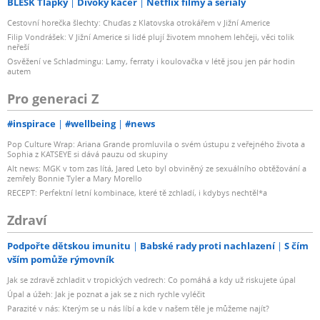
BLESK Tlapky
Divoký kačer
Netflix filmy a seriály
Cestovní horečka šlechty: Chuďas z Klatovska otrokářem v Jižní Americe
Filip Vondrášek: V Jižní Americe si lidé plují životem mnohem lehčeji, věci tolik
neřeší
Osvěžení ve Schladmingu: Lamy, ferraty i koulovačka v létě jsou jen pár hodin
autem
Pro generaci Z
#inspirace
#wellbeing
#news
Pop Culture Wrap: Ariana Grande promluvila o svém ústupu z veřejného života a
Sophia z KATSEYE si dává pauzu od skupiny
Alt news: MGK v tom zas lítá, Jared Leto byl obviněný ze sexuálního obtěžování a
zemřely Bonnie Tyler a Mary Morello
RECEPT: Perfektní letní kombinace, které tě zchladí, i kdybys nechtěl*a
Zdraví
Podpořte dětskou imunitu
Babské rady proti nachlazení
S čím
vším pomůže rýmovník
Jak se zdravě zchladit v tropických vedrech: Co pomáhá a kdy už riskujete úpal
Úpal a úžeh: Jak je poznat a jak se z nich rychle vyléčit
Parazité v nás: Kterým se u nás líbí a kde v našem těle je můžeme najít?