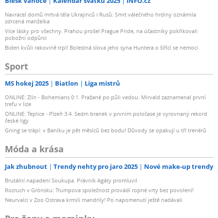
Blesk Vánoce
Kalendář svátků 2025
INFO.cz
Navracel domů mrtvá těla Ukrajinců i Rusů: Smrt válečného hrdiny oznámila
zdrcená manželka
Více lásky pro všechny. Prahou prošel Prague Pride, na účastníky pokřikovali
pobožní odpůrci
Biden kvůli rakovině trpí! Bolestná slova jeho syna Huntera o šířící se nemoci
Sport
MS hokej 2025
Biatlon
Liga mistrů
ONLINE: Zlín - Bohemians 0:1. Pražané po půli vedou. Mirvald zaznamenal první
trefu v lize
ONLINE: Teplice - Plzeň 3:4. Sedm branek v prvním poločase je vyrovnaný rekord
české ligy
Gning se trápí: v Baníku je pět měsíců bez bodu! Důvody se opakují u tří trenérů
Móda a krása
Jak zhubnout
Trendy nehty pro jaro 2025
Nové make-up trendy
Brutální napadení Soukupa. Právník Agáty promluvil
Rozruch v Grónsku: Trumpova společnost provádí ropné vrty bez povolení!
Neurvalci v Zoo Ostrava krmili mandrily! Po napomenutí ještě nadávali