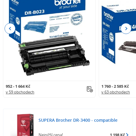
Previous
Next
952 - 1 664 Kč
1 760 - 2 585 Kč
v 59 obchodech
v 63 obchodech
SUPERA Brother DR-3400 - compatible
Nejnižší cena!
1 198 Kč