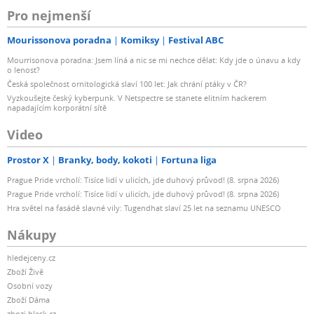
Pro nejmenší
Mourissonova poradna
Komiksy
Festival ABC
Mourrisonova poradna: Jsem líná a nic se mi nechce dělat: Kdy jde o únavu a kdy
o lenost?
Česká společnost ornitologická slaví 100 let: Jak chrání ptáky v ČR?
Vyzkoušejte český kyberpunk. V Netspectre se stanete elitním hackerem
napadajícím korporátní sítě
Video
Prostor X
Branky, body, kokoti
Fortuna liga
Prague Pride vrcholí: Tisíce lidí v ulicích, jde duhový průvod! (8. srpna 2026)
Prague Pride vrcholí: Tisíce lidí v ulicích, jde duhový průvod! (8. srpna 2026)
Hra světel na fasádě slavné vily: Tugendhat slaví 25 let na seznamu UNESCO
Nákupy
hledejceny.cz
Zboží Živě
Osobní vozy
Zboží Dáma
zbozi.blesk.cz