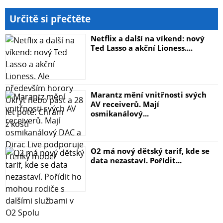
Určitě si přečtěte
Netflix a další na víkend: nový
Ted Lasso a akční Lioness....
Marantz mění vnitřnosti svých
AV receiverů. Mají
osmikanálový...
O2 má nový dětský tarif, kde se
data nezastaví. Pořídit...