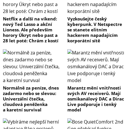
Netflix a další na víkend:
Vyzkoušejte český
nový Ted Lasso a akční
kyberpunk. V Netspectre
Lioness. Ale především
se stanete elitním
horory Úkryt nebo past a
hackerem napadajícím
28 let poté: Chrám z kostí
korporátní sítě
Normálně za peníze, dnes
Marantz mění vnitřnosti
zadarmo nebo se slevou:
svých AV receiverů. Mají
Univerzální čtečka,
osmikanálový DAC a Dirac
cloudová peněženka
Live podporuje i tenký
a karetní survival
model