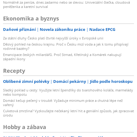
Normálně za peníze, dnes zadarmo nebo se slevou: Univerzální čtečka, cloudová
peněženka a karetní survival
Ekonomika a byznys
Daňové přiznání
Novela zákoníku práce
Nadace EPCG
Za státní dluhy Česko platí čtvrté nejvyšší úroky v Evropské unii
Děsivý pohled na českou krajinu. Proč v Česku mizí voda a jak k tomu přispívají
rodinné bazény?
Emancipace českých miliardářů. Proč Strnad, Křetínský a Komárek nakupují
západní ikony
Recepty
Oblíbené zimní polévky
Domácí pekárny
Jídlo podle horoskopu
Sladký poklad u cesty: Využijte letní špendlíky do tvarohového koláče, marmelády
nebo kompotu
Domácí kečup pečený v troubě: Vyžaduje minimum práce a chutná lépe než
vařený
Cuketová zmrzlina? Vyzkoušejte nečekaný letní hit a geniální způsob, jak zpracovat
úrodu
Hobby a zábava