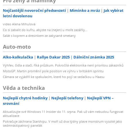
Pro ženy a maminky
Nejčastější novoroční předsevzetí
Miminko a mráz
Jak vybírat
letní dovolenou
video Alena Mihulová
Co si zabalit do kufru, abyste na (nejen) u moře zazářily...
Salát s koprem a dresinkem ze zakysané smetany
Auto-moto
Alko-kalkulačka
Rallye Dakar 2025
Dálniční známka 2025
Výhřev, čidla a stačí, říká průzkum. Pokročilá elektronika není prioritou zákazníků
MotoGP: Martin proměnil pole position ve výhru v britském sprintu
Câmara se vyjádřil ke spekulacím, které ho pojí se sedačkou u Haasu
Věda a technika
Nejlepší chytré hodinky
Nejlepší telefony
Nejlepší VPN –
srovnání
Aktualizujte své Windows 11 Insider do 11. srpna. Pak už vám nebudou fungovat
aktualizace
Pokračuje záchrana Starshipu. V moři už dva týdny plave monstrum vysoké jako
sedmnáctipatrový panelák