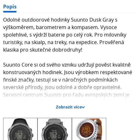
Popis
Odolné outdoorové hodinky Suunto Dusk Gray s
výškoměrem, barometrem a kompasem. Vysoce
spolehlivé, s výdrží baterie po celý rok. Pro milovníky
turistiky, na skialp, na treky, na expedice. Prověřená
klasika pro skutečné dobrodruhy!
Suunto Core si od svého vzniku udržují pověst kvalitně
konstruovaných hodinek. Jsou výrobkem respektované
finské značky, testují se v náročných podmínkách
severské přírody, jsou odolné a dobře opravitelné.
Servisní centrum Suunto pro řadu evropských zemí je
v Praze. Přes existenci chytrých hodinek s GPS navigací,
Zobrazit více
si hodinky Core udržují u6ivatele a stále získávají nové.
Hodinky mají černobílý displej s možností podsvitu. I díky
tomu je jejich výdrž řadu měsíců. Výdrž outdoorových
hodinek je uživateli řazen na jeden z nejdůležitějších