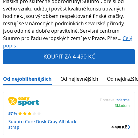
klasika pro skutečné dobrodruhy! Suunto Core si od
svého vzniku udržují pověst kvalitně konstruovaných
hodinek. Jsou výrobkem respektované finské značky,
testují se v náročných podmínkách severské přírody,
jsou odolné a dobře opravitelné. Servisní centrum
Suunto pro řadu evropských zemí je v Praze. Přes...
Celý
popis
KOUPIT ZA 4 490 KČ
Od nejoblíbenějších
Od nejlevnějších
Od nejdražší
Doprava:
zdarma
Skladem
57 %
Suunto Core Dusk Gray All black
strap
4 490 Kč