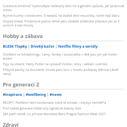
Cuketová zmrzlina? Vyzkoušejte nečekaný letní hit a geniální způsob, jak zpracovat
úrodu
Rychlé buchty s broskvemi: 5 receptů na sladké letní moučníky, které mají šťávu
Oopsie bread: Proteinové pečivo lehké jako obláček zvládnete připravit jen ze 3
surovin a bez mouky
Hobby a zábava
BLESK Tlapky
Divoký kačer
Netflix filmy a seriály
Osvěžení ve Schladmingu: Lamy, ferraty i koulovačka v létě jsou jen pár hodin
autem
Tipy na víkend: Harry Potter na výstavě! Folklor, bitvy i setkání vodníků
Přibývá paniky na dovolené: Vnuka paní Soni v hotelu poštípaly štěnice! Lékaři
varují
Pro generaci Z
#inspirace
#wellbeing
#news
RECEPT: Perfektní letní kombinace, které tě zchladí, i kdybys nechtěl*a
Proč každá generace hledá svůj signature beauty look
Září patří módě: Co přinese Mercedes-Benz Prague Fashion Week SS27
Zdraví