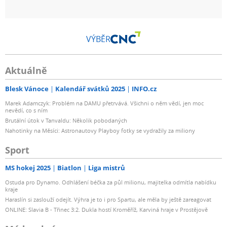
VÝBĚR
Aktuálně
Blesk Vánoce
Kalendář svátků 2025
INFO.cz
Marek Adamczyk: Problém na DAMU přetrvává. Všichni o něm vědí, jen moc
nevědí, co s ním
Brutální útok v Tanvaldu: Několik pobodaných
Nahotinky na Měsíci: Astronautovy Playboy fotky se vydražily za miliony
Sport
MS hokej 2025
Biatlon
Liga mistrů
Ostuda pro Dynamo. Odhlášení béčka za půl milionu, majitelka odmítla nabídku
kraje
Haraslín si zaslouží odejít. Výhra je to i pro Spartu, ale měla by ještě zareagovat
ONLINE: Slavia B - Třinec 3:2. Dukla hostí Kroměříž, Karviná hraje v Prostějově