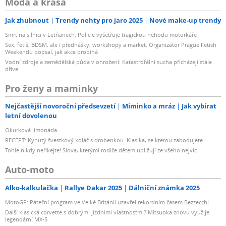
Móda a krása
Jak zhubnout
Trendy nehty pro jaro 2025
Nové make-up trendy
Smrt na silnici v Letňanech: Policie vyšetřuje tragickou nehodu motorkáře
Sex, fetiš, BDSM, ale i přednášky, workshopy a market. Organizátor Prague Fetish
Weekendu popsal, jak akce probíhá
Vodní zdroje a zemědělská půda v ohrožení: Katastrofální sucha přicházejí stále
dříve
Pro ženy a maminky
Nejčastější novoroční předsevzetí
Miminko a mráz
Jak vybírat
letní dovolenou
Okurková limonáda
RECEPT: Kynutý švestkový koláč s drobenkou. Klasika, se kterou zabodujete
Tohle nikdy neříkejte! Slova, kterými rodiče dětem ubližují ze všeho nejvíc
Auto-moto
Alko-kalkulačka
Rallye Dakar 2025
Dálniční známka 2025
MotoGP: Páteční program ve Velké Británii uzavřel rekordním časem Bezzecchi
Další klasická corvette s dobrými jízdními vlastnostmi? Mitsuoka znovu využije
legendární MX-5