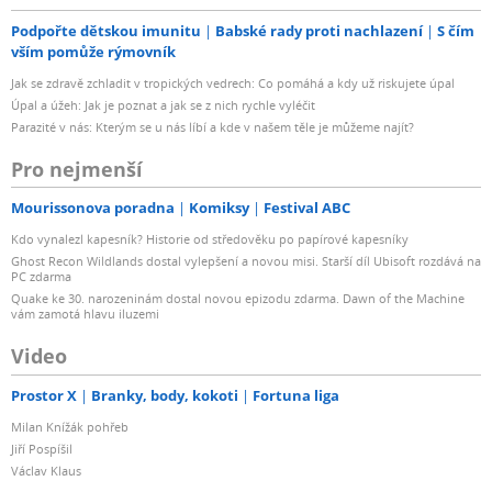
Podpořte dětskou imunitu
Babské rady proti nachlazení
S čím
vším pomůže rýmovník
Jak se zdravě zchladit v tropických vedrech: Co pomáhá a kdy už riskujete úpal
Úpal a úžeh: Jak je poznat a jak se z nich rychle vyléčit
Parazité v nás: Kterým se u nás líbí a kde v našem těle je můžeme najít?
Pro nejmenší
Mourissonova poradna
Komiksy
Festival ABC
Kdo vynalezl kapesník? Historie od středověku po papírové kapesníky
Ghost Recon Wildlands dostal vylepšení a novou misi. Starší díl Ubisoft rozdává na
PC zdarma
Quake ke 30. narozeninám dostal novou epizodu zdarma. Dawn of the Machine
vám zamotá hlavu iluzemi
Video
Prostor X
Branky, body, kokoti
Fortuna liga
Milan Knížák pohřeb
Jiří Pospíšil
Václav Klaus