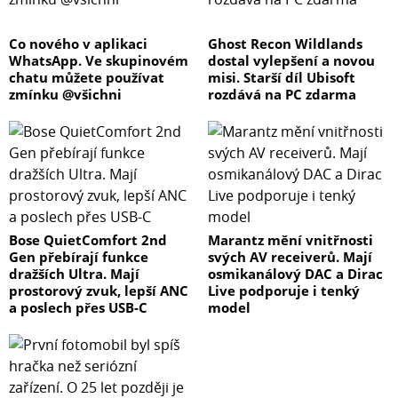
pomocí GPS. Společnost založil v roce 1936 Tuomas
Vohlonen, finský dobrodruh a vynálezce kompasu
Co nového v aplikaci
Ghost Recon Wildlands
WhatsApp. Ve skupinovém
dostal vylepšení a novou
plněného kapalinou a se stabilní a přesnou střelkou. Od
chatu můžete používat
misi. Starší díl Ubisoft
té doby firma vyrábí vysoce kvalitní kompasy a námořní
zmínku @všichni
rozdává na PC zdarma
navigační přístroje. Ty se odrážejí i v oblíbeném designu
některých modelů hodinek, za který značka sklízí ocenění
v designérských soutěžích. Značka Suunto dosáhla
pouzice jednoho ze tří nejvýznamnějších výrobců
sportovních GPS hodinek.
ROZBALENÉ ZBOŽÍ: Nepoužívaný produkt, obvykle
Bose QuietComfort 2nd
Marantz mění vnitřnosti
vrácený, s poškozeným obalem nebo zabalený v
Gen přebírají funkce
svých AV receiverů. Mají
dražších Ultra. Mají
osmikanálový DAC a Dirac
náhradním obalu. Má plnou 24 měsíční záruku. Produkt
prostorový zvuk, lepší ANC
Live podporuje i tenký
je nepoužitý, takže bez kosmetických vad.
a poslech přes USB-C
model