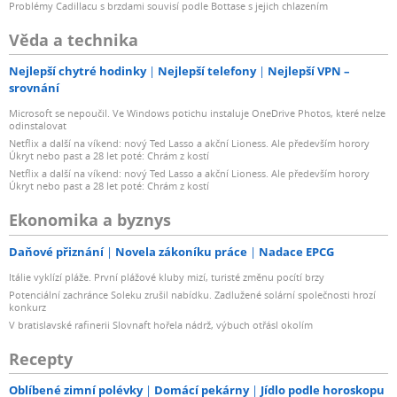
Problémy Cadillacu s brzdami souvisí podle Bottase s jejich chlazením
Věda a technika
Nejlepší chytré hodinky
Nejlepší telefony
Nejlepší VPN –
srovnání
Microsoft se nepoučil. Ve Windows potichu instaluje OneDrive Photos, které nelze
odinstalovat
Netflix a další na víkend: nový Ted Lasso a akční Lioness. Ale především horory
Úkryt nebo past a 28 let poté: Chrám z kostí
Netflix a další na víkend: nový Ted Lasso a akční Lioness. Ale především horory
Úkryt nebo past a 28 let poté: Chrám z kostí
Ekonomika a byznys
Daňové přiznání
Novela zákoníku práce
Nadace EPCG
Itálie vyklízí pláže. První plážové kluby mizí, turisté změnu pocítí brzy
Potenciální zachránce Soleku zrušil nabídku. Zadlužené solární společnosti hrozí
konkurz
V bratislavské rafinerii Slovnaft hořela nádrž, výbuch otřásl okolím
Recepty
Oblíbené zimní polévky
Domácí pekárny
Jídlo podle horoskopu