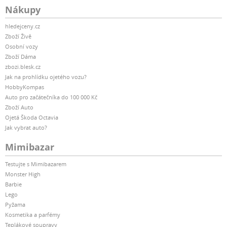
Nákupy
hledejceny.cz
Zboží Živě
Osobní vozy
Zboží Dáma
zbozi.blesk.cz
Jak na prohlídku ojetého vozu?
HobbyKompas
Auto pro začátečníka do 100 000 Kč
Zboží Auto
Ojetá Škoda Octavia
Jak vybrat auto?
Mimibazar
Testujte s Mimibazarem
Monster High
Barbie
Lego
Pyžama
Kosmetika a parfémy
Teplákové soupravy