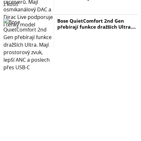
Podobný výrobek. Nabídku Suunto Core doplňuje také
exklusivní řada podobně vybavených modelů Suunto
Essential s výraznou lunetou.
Bose QuietComfort 2nd Gen
přebírají funkce dražších Ultra....
Ovládání
Ovládání je jednoduché pomocí pěti tlačítek. Menu je
možné nastavit ve čtyřech světových jazycích: angličtině,
němčině, francouzštině a španělštině.
Hlavní výhody
- dlouhá výdrž uživatelsky vyměnitelné baterie (řada
měsíců s barometrem až rok v časovém módu)
- spolehlivost + odolnost + opravitelnost (servisní
centrum pro řadu evropských zemí je v Praze)
- přesné outdoorové funkce ABC (výškoměr, barometr,