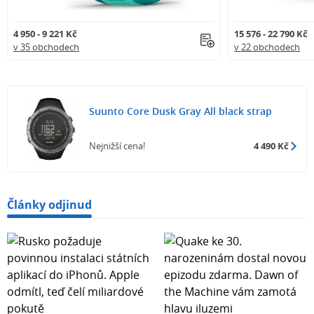
- rozdíly nadmořských výšek
4 950 - 9 221 Kč
15 576 - 22 790 Kč
v 35 obchodech
v 22 obchodech
- východ / západ slunce
- duální čas
Suunto Core Dusk Gray All black strap
- odpočítávání
Nejnižší cena!
4 490 Kč
- stopky
- budík
Články odjinud
- elektroluminiscenční podsvícení
- voděodolnost 30 m, určeno k plavání a šnorchlování
Obsah balení