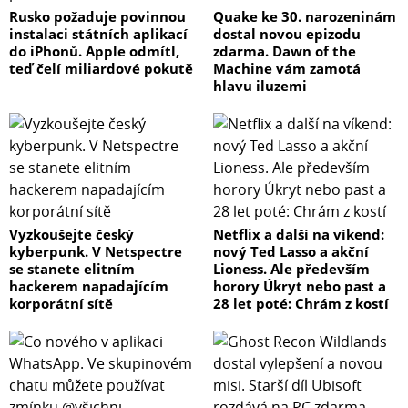
- Suunto Core
Rusko požaduje povinnou
Quake ke 30. narozeninám
instalaci státních aplikací
dostal novou epizodu
do iPhonů. Apple odmítl,
zdarma. Dawn of the
- Návod
teď čelí miliardové pokutě
Machine vám zamotá
hlavu iluzemi
O značce Suunto
Suunto je značka sportovních, outdoorových a
potápěčských hodinek, kompasů a přesných přístrojů.
Sportovní hodinky Suunto se prodávají ve více než 100
zemích světa. Název společnosti pochází z finského slova
„suunta", což znamená „směr" nebo „cesta".
Vyzkoušejte český
Netflix a další na víkend:
kyberpunk. V Netspectre
nový Ted Lasso a akční
Důraz produkce je kladen na vysokou preciznost a ruční
se stanete elitním
Lioness. Ale především
montáž, testování, odolnost, spolehlivost a vysokou
hackerem napadajícím
horory Úkryt nebo past a
opravitelnost (jedno z evropských servisních center
korporátní sítě
28 let poté: Chrám z kostí
Suunto je v Praze).
Suunto se stalo lídrem mezi výrobci spolehlivých
potápěčských hodinek a počítačů a inovátorem
sportovních hodinek s měřením tepu a trasy a rychlostí