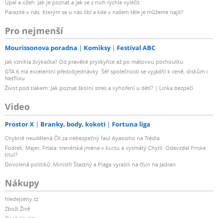
Úpal a úžeh: Jak je poznat a jak se z nich rychle vyléčit
Max. počet místních uživatelských účtů 512
Parazité v nás: Kterým se u nás líbí a kde v našem těle je můžeme najít?
Max. počet místních skupin 128
Pro nejmenší
Max. počet sdílených složek 128
Maximální počet synchronizovaných operací se
Mourissonova poradna
Komiksy
Festival ABC
sdílenými složkami 8
Jak vznikla žvýkačka? Od pravěké pryskyřice až po mátovou pochoutku
Hybrid Share
GTA 6 má excelentní předobjednávky. Šéf společnosti se vyjádřil k ceně, diskům i
Maximální počet složek Hybrid Share 10
Netflixu
Hyper Backup
Život pod tlakem: Jak poznat školní stres a vyhoření u dětí? | Linka bezpečí
Zálohování složek a balíčků ?
Video
Zálohování celého systému ?
High Availability
Prostor X
Branky, body, kokoti
Fortuna liga
Synology High Availability ?
Chybně neudělená ČK za nebezpečný faul Ayaosiho na Trédla
Centrum protokolů
Fodrek, Majer, Frťala: trenérská jména v kurzu a vysmátý Chytil. Odevzdal Priske
titul?
Počet Syslog událostí za vteřinu 800
Dovolená politiků: Ministři Šťastný a Plaga vyrazili na člun na Jadran
Virtualizace
VMware ESXi 6.5 and VAAI ?
Nákupy
Windows Server 2022 ?
hledejceny.cz
Citrix Ready ?
Zboží Živě
OpenStack ?