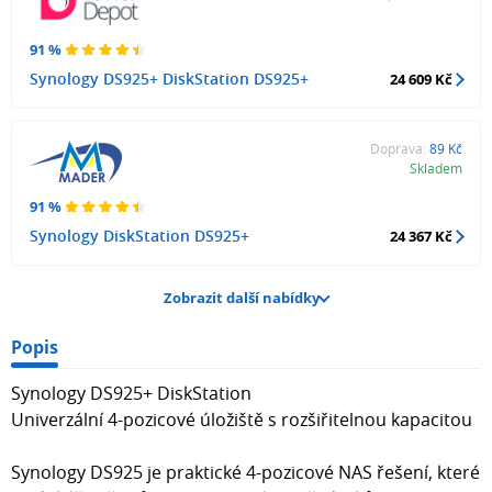
91 %
Synology DS925+ DiskStation DS925+
24 609 Kč
Doprava:
89 Kč
Skladem
91 %
Synology DiskStation DS925+
24 367 Kč
Zobrazit další nabídky
Popis
Synology DS925+ DiskStation
Univerzální 4-pozicové úložiště s rozšiřitelnou kapacitou
Synology DS925 je praktické 4-pozicové NAS řešení, které