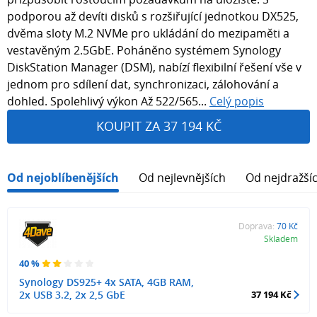
podporou až devíti disků s rozšiřující jednotkou DX525,
dvěma sloty M.2 NVMe pro ukládání do mezipaměti a
vestavěným 2.5GbE. Poháněno systémem Synology
DiskStation Manager (DSM), nabízí flexibilní řešení vše v
jednom pro sdílení dat, synchronizaci, zálohování a
dohled. Spolehlivý výkon Až 522/565...
Celý popis
KOUPIT ZA 37 194 KČ
Od nejoblíbenějších
Od nejlevnějších
Od nejdražší
Doprava:
70 Kč
Skladem
40 %
Synology DS925+ 4x SATA, 4GB RAM,
2x USB 3.2, 2x 2,5 GbE
37 194 Kč