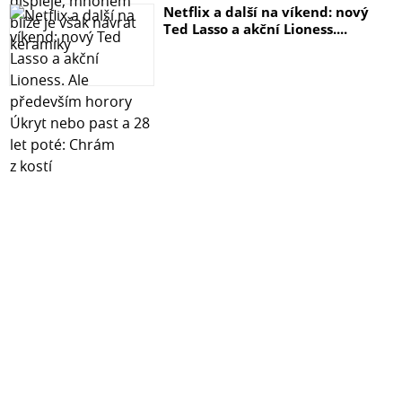
Netflix a další na víkend: nový
Jádro CPU 4
Ted Lasso a akční Lioness....
CPU architektura 64bitový
Frekvence CPU 2.2 GHz
Systém hardwarového šifrování ?
Paměť
Systémová paměť 4 GB DDR4 ECC SODIMM
Předinstalovaný paměťový modul 4 GB (4 GB x 1)
Celkový počet paměťových slotů 2
Maximální kapacita paměti 32 GB (16 GB x 2)
Poznámky Společnost Synology si vyhrazuje právo
nahradit paměťové moduly jinými se stejnou nebo vyšší
frekvencí podle stavu životního cyklu produktu
dodavatele. Kompatibilita a stabilita byly důkladně
ověřeny a výsledky testů potvrzují totožný výkon.
Aby bylo dosaženo optimální kompatibility a
spolehlivosti, vybírejte paměťové moduly Synology.
Společnost Synology nebude poskytovat kompletní
záruku na produkt nebo technickou podporu, pokud se