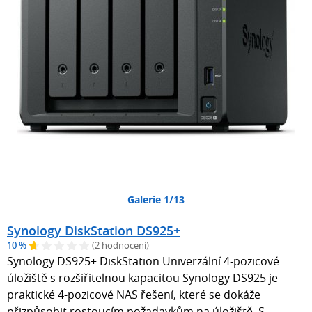
Galerie 1/13
Synology DiskStation DS925+
10 %
(2 hodnocení)
Synology DS925+ DiskStation Univerzální 4-pozicové
úložiště s rozšiřitelnou kapacitou Synology DS925 je
praktické 4-pozicové NAS řešení, které se dokáže
přizpůsobit rostoucím požadavkům na úložiště. S