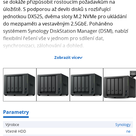
se dokáže přizpůsobit rostoucím požadavkům na
úložiště. S podporou až devíti disků s rozšiřující
jednotkou DX525, dvěma sloty M.2 NVMe pro ukládání
do mezipaměti a vestavěným 2.5GbE. Poháněno
systémem Synology DiskStation Manager (DSM), nabízí
flexibilní řešení vše v jednom pro sdílení dat,
synchronizaci, zálohování a dohled.
Zobrazit více
Spolehlivý výkon
Až 522/565 MB/s sekvenční propustnost čtení/zápisu
podporuje stabilní přenosy dat
Rychlé a flexibilní síťové připojení
Dva porty 2.5GbE poskytují rychlé přenosové rychlosti v
síti a zvýšenou redundanci
Univerzální síťové úložiště
Využijte vestavěné řešení pro správu souborů a
Parametry
fotografií, ochranu dat, virtualizaci a dohled
Výrobce
Synology
Rozšíření kapacity
Včetně HDD
ne
Přidejte 5 dalších pozic pro disky až do 180 TB úložiště s