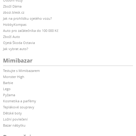
Osobní vozy
Obecné technické údaje
Zboží Dáma
zbozi.blesk.cz
Podporované protokoly SMB1 (CIFS), SMB2, SMB3,
Jak na prohlídku ojetého vozu?
NFSv3, NFSv4, NFSv4.1, NFS Kerberized sessions, iSCSI,
HobbyKompas
HTTP, HTTPs, FTP, SNMP, LDAP, CalDAV
Auto pro začátečníka do 100 000 Kč
Podporované prohlížeče Chrome
Zboží Auto
Firefox
Ojetá Škoda Octavia
Jak vybrat auto?
Edge
Safari
Mimibazar
Podporovaný jazyk English, Deutsch, Français, Italiano,
Testujte s Mimibazarem
Espanol, Dansk, Norsk, Svenska, Nederlands, Polski,
Monster High
Magyar, Portugues do Brasil, Portugues Europeu,
Barbie
Türkçe, Český,
Lego
Poznámky Další podrobnosti o podporovaných verzích
Pyžama
prohlížečů jsou uvedeny v Technické specifikace DSM.
Kosmetika a parfémy
Teplákové soupravy
Balíčky rozšíření
Dětské boty
Central Management System
Ložní povlečení
?
Bazar nábytku
Synology Chat