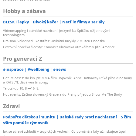
FTP
WebDAV
Hobby a zábava
Rsync
BLESK Tlapky
Divoký kačer
Netflix filmy a seriály
Maximální počet připojení SMB (založeno na FSCT) s
rozšířením RAM 40
Videomapping i scénické nasvícení. Jeskyně Na Špičáku ožije novými
technologiemi
Integrace s Windows ACL (Access Control List) ?
Draisina, velocipéd i kostitřas: Unikátní bicykly v Muzeu Chodska
Ověření pomocí NFS Kerberos ?
Cestovní horečka šlechty: Chuďas z Klatovska otrokářem v Jižní Americe
Poznámky Hodnota připojení tohoto modelu je
Pro generaci Z
testována s plně osazeným Synology SATA HDD a všemi
vestavěnými síťovými porty
#inspirace
#wellbeing
#news
Výkon SMB byl hodnocen pomocí Microsoft File Server
Hot Releases: do kin jde MMA film Bojovník, Anne Hathaway utíká před dinosaury
Capacity Tool (FSCT) verze 1.3 s následující konfigurací:
a KATSEYE dává ven tři songy
Testovací zátěž: scénář HomeFolder poskytovaný
Tarotskop 10. 8.—16. 8.
Hot events: Začíná slovenský Grape a do Prahy přijedou Show Me The Body
nástrojem FSCT
Doba testu: 600 sekund
Zdraví
Řadič domény & řadič FSCT: Windows Server 2022
Podpořte dětskou imunitu
Babské rady proti nachlazení
S čím
Klienti FSCT: 8 × stroje s Windows 10
vším pomůže rýmovník
Funkce SMB: Povolené pronajímání adresářů
Jak se zdravě zchladit v tropických vedrech: Co pomáhá a kdy už riskujete úpal
Účet a sdílená složka