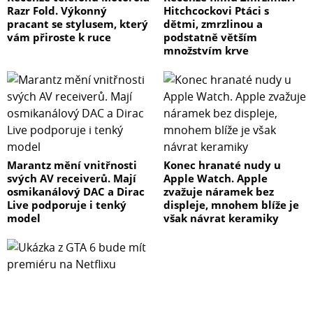
uvedeným na účtence. (Zjistěte více)
Razr Fold. Výkonný
Hitchcockovi Ptáci s
pracant se stylusem, který
dětmi, zmrzlinou a
Prodloužená záruka Plus je k dispozici pouze v Evropě a v
vám přiroste k ruce
podstatně větším
Severní Americe. Podrobnosti o podporovaných
množstvím krve
zemích/oblastech jsou uvedeny na webových stránkách
prodloužené záruky Plus. (Další informace)
Prostředí
Splňuje omezení RoHS
Obsah balíčku
Hlavní jednotka X 1
Balíček doplňků X 1
Marantz mění vnitřnosti
Konec hranaté nudy u
Napájecí adaptér střídavého napětí X 1
svých AV receiverů. Mají
Apple Watch. Apple
osmikanálový DAC a Dirac
zvažuje náramek bez
Napájecí kabel střídavého napětí X 1
Live podporuje i tenký
displeje, mnohem blíže je
Síťový kabel RJ-45 X 2
model
však návrat keramiky
Volitelné příslušenství
DDR4 ECC SODIMM: D4ES04-4G/D4ES03-8G/D4ES03-16G
Rozšiřovací jednotky: DX525
3,5" disky SATA HDD řady Enterprise: Řada HAT5300
3,5" disky SATA HDD řady Plus: Řada HAT3300
2,5" disky SATA SSD řady Enterprise: Řada SAT5200