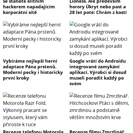
se stanete elitním
Lioness. Ale především
Provozní teplota 0°C na 40°C (32°F na 104°F)
hackerem napadajícím
horory Úkryt nebo past a
Teplota pro skladování -20°C na 60°C (-5°F na 140°F)
korporátní sítě
28 let poté: Chrám z kostí
Relativní vlhkost 5% na 95% RH
Certifikace
FCC
CE
BSMI
VCCI
RCM
Vybíráme nejlepší herní
Google vrátí do Androidu
UKCA
adaptace Pána prstenů.
integrované zamykání
Moderní pecky i historicky
aplikací. Výrobci si dosud
EAC
první kroky
museli poradit každý po
CCC
svém
KC
BIS
Záruka
Tříletá záruka na hardware, kterou lze pomocí
prodloužené záruky prodloužené záruky Plus prodloužit
až na pět let
Poznámky Záruční doba začíná datem zakoupení
Recenze telefonu Motorola
Recenze filmu Zmrzlinář.