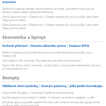
srovnání
teplotních podmínek. Teplotní parametry těchto disků
Tahle loď instaluje největší větrné turbíny na světě. Uprostřed moře vysune
SSD a systému NAS byly odladěny tak, aby bylo zajištěno
hevery, zvedne jeřáb a přeroste Eiffelovku
odpovídající řízení tepelných podmínek v prostředí s
Drsný Santa se vrací v Šílené noci 2. Trestat nezbedníky mu pomůže i jeho žena.
Tady je první trailer
intenzivním provozem I/O.
Drsný Santa se vrací v Šílené noci 2. Trestat nezbedníky mu pomůže i jeho žena.
Systém souborů
Tady je první trailer
Interní zařízení Btrfs
Ekonomika a byznys
ext4
Externí zařízení Btrfs
Daňové přiznání
Novela zákoníku práce
Nadace EPCG
ext4
Šetření inspekce proti Rideře Bohemia na haldě Heřmanice skončilo, bylo
ext3
nezákonné
Zero Carbon míří na koleje. Biomasa má nahradit tisíce kamionů
FAT32
Saylor drží skoro milion bitcoinů, už dva týdny v kuse je ale rozprodává. Na cenu
NTFS
to má paradoxní vliv
HFS+
Recepty
exFAT
Souborové služby
Oblíbené zimní polévky
Domácí pekárny
Jídlo podle horoskopu
Souborový protokol SMB
Od pondělí do pátku: 5 rodinných večeří ze srpnové úrody
AFP
Rychlé prázdninové obědy či večeře: 10 receptů, se kterými uspějete i u dětí
NFS
Zmrzlina, jakou jste ještě nejedli! Pět míst, kde zmrzlina chutná jako gorgonzola,
svíčková nebo krupicová kaše