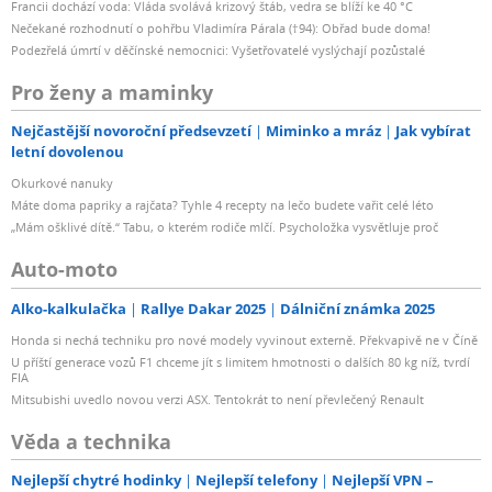
Francii dochází voda: Vláda svolává krizový štáb, vedra se blíží ke 40 °C
RAID 5
Nečekané rozhodnutí o pohřbu Vladimíra Párala (†94): Obřad bude doma!
RAID 6 (s rozšiřovací jednotkou)
Podezřelá úmrtí v děčínské nemocnici: Vyšetřovatelé vyslýchají pozůstalé
Global Hot Spare podporuje RAID typu Synology Hybrid
Pro ženy a maminky
RAID
RAID 1
Nejčastější novoroční předsevzetí
Miminko a mráz
Jak vybírat
RAID 5
letní dovolenou
RAID 6 (s rozšiřovací jednotkou)
Okurkové nanuky
RAID 10 (s rozšiřovací jednotkou)
Máte doma papriky a rajčata? Tyhle 4 recepty na lečo budete vařit celé léto
Poznámky Svazky větší než 108 TB vyžadují 32 GB paměti
„Mám ošklivé dítě.“ Tabu, o kterém rodiče mlčí. Psycholožka vysvětluje proč
nebo více.
Auto-moto
Skutečné maximální velikosti fondů úložiště a svazků
závisí na velikostech použitých disků, počtu dostupných
Alko-kalkulačka
Rallye Dakar 2025
Dálniční známka 2025
přihrádek na disky a konfiguraci pole RAID.
Honda si nechá techniku pro nové modely vyvinout externě. Překvapivě ne v Číně
Využitelná kapacita jednotlivých svazků bude nižší než
U příští generace vozů F1 chceme jít s limitem hmotnosti o dalších 80 kg níž, tvrdí
FIA
maximální velikost svazku a závisí na souborovém
Mitsubishi uvedlo novou verzi ASX. Tentokrát to není převlečený Renault
systému a na množství uložených systémových metadat.
Vytvoření M.2 SSD Storage Pool je podporováno pouze
Věda a technika
na discích SSD ověřených společností Synology, protože
Nejlepší chytré hodinky
Nejlepší telefony
Nejlepší VPN –
takové disky prošly přísným testováním za extrémních