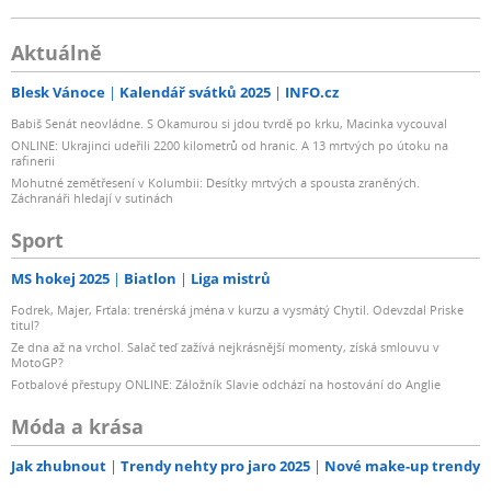
JBOD
RAID 0
Aktuálně
RAID 1
RAID 5
Blesk Vánoce
Kalendář svátků 2025
INFO.cz
RAID 6
Babiš Senát neovládne. S Okamurou si jdou tvrdě po krku, Macinka vycouval
RAID 10
ONLINE: Ukrajinci udeřili 2200 kilometrů od hranic. A 13 mrtvých po útoku na
rafinerii
Migrace svazku RAID Basic na RAID 1
Mohutné zemětřesení v Kolumbii: Desítky mrtvých a spousta zraněných.
Basic na RAID 5
Záchranáři hledají v sutinách
RAID 1 na RAID 5
Sport
RAID 5 na RAID 6
Rozšíření svazku pomocí větších pevných disků Synology
MS hokej 2025
Biatlon
Liga mistrů
Hybrid RAID
Fodrek, Majer, Frťala: trenérská jména v kurzu a vysmátý Chytil. Odevzdal Priske
RAID 1
titul?
RAID 5
Ze dna až na vrchol. Salač teď zažívá nejkrásnější momenty, získá smlouvu v
MotoGP?
RAID 6
Fotbalové přestupy ONLINE: Záložník Slavie odchází na hostování do Anglie
RAID 10
Móda a krása
Rozšíření svazku přidáním pevného disku Synology
Hybrid RAID
Jak zhubnout
Trendy nehty pro jaro 2025
Nové make-up trendy
JBOD