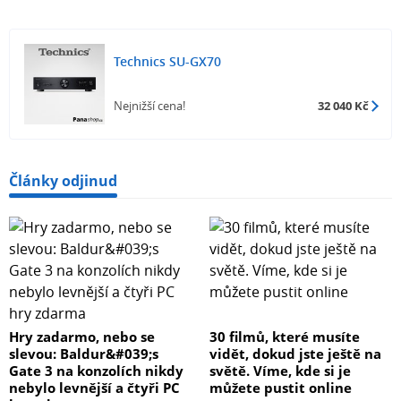
Technics SU-GX70
Nejnižší cena!
32 040 Kč
Články odjinud
Hry zadarmo, nebo se
30 filmů, které musíte
slevou: Baldur&#039;s
vidět, dokud jste ještě na
Gate 3 na konzolích nikdy
světě. Víme, kde si je
nebylo levnější a čtyři PC
můžete pustit online