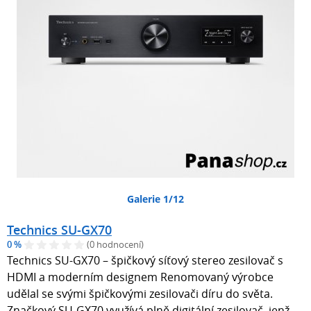
Galerie 1/12
Technics SU-GX70
0 %
(0 hodnocení)
Technics SU-GX70 – špičkový síťový stereo zesilovač s
HDMI a moderním designem Renomovaný výrobce
udělal se svými špičkovými zesilovači díru do světa.
Značkový SU-GX70 využívá plně digitální zesilovač, jenž