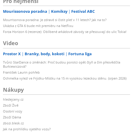
Pro nejmenší
Mourissonova poradna
Komiksy
Festival ABC
Mourrisonova poradna: Je zdravé si čistit pleť v 11 letech? Jak na to?
Ukázka z GTA 6 bude mít premiéru na Netflixu
Forza Horizon 6 (recenze): Oblíbené arkádové závody se přesouvají do ulic Tokia!
Video
Prostor X
Branky, body, kokoti
Fortuna liga
Tvůrci StarDance o změnách: Proč budou porotci opět čtyři a čím přesvědčila
Burkiewiczová?
František Laurin pohřeb
Ochmelka vylezl ve Frýdku-Místku na 15 m vysokou lezeckou stěnu. (srpen 2026)
Nákupy
hledejceny.cz
Zboží Živě
Osobní vozy
Zboží Dáma
zbozi.blesk.cz
Jak na prohlídku ojetého vozu?