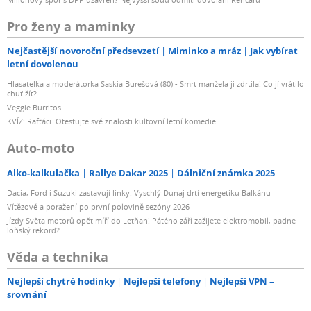
Pro ženy a maminky
Nejčastější novoroční předsevzetí
Miminko a mráz
Jak vybírat
letní dovolenou
Hlasatelka a moderátorka Saskia Burešová (80) - Smrt manžela ji zdrtila! Co jí vrátilo
chuť žít?
Veggie Burritos
KVÍZ: Rafťáci. Otestujte své znalosti kultovní letní komedie
Auto-moto
Alko-kalkulačka
Rallye Dakar 2025
Dálniční známka 2025
Dacia, Ford i Suzuki zastavují linky. Vyschlý Dunaj drtí energetiku Balkánu
Vítězové a poražení po první polovině sezóny 2026
Jízdy Světa motorů opět míří do Letňan! Pátého září zažijete elektromobil, padne
loňský rekord?
Věda a technika
Nejlepší chytré hodinky
Nejlepší telefony
Nejlepší VPN –
srovnání