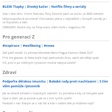
BLESK Tlapky
Divoký kačer
Netflix filmy a seriály
Sraz v šest ráno. Vrchol festivalu Tóny Dolomit zazní za úsvitu ve 3000 metrech
Nízkorozpočtová dovolená? Chorvatsko jedno z nejdražších v Evropě! Levněji je i
ve Švýcarsku a Itálii
OBRAZEM: Modré slzy na Tchaj-wanu mění moře v magickou říši
Pro generaci Z
#inspirace
#wellbeing
#news
Září patří módě: Co přinese Mercedes-Benz Prague Fashion Week SS27
F*ck the glasses: AI Meta brýle mají zjednodušit život, zatím ale dělají opak
Víš, proč ti po mléčných výrobcích možná nebývá dobře?
Zdraví
Podpořte dětskou imunitu
Babské rady proti nachlazení
S čím
vším pomůže rýmovník
Jak se zdravě zchladit v tropických vedrech: Co pomáhá a kdy už riskujete úpal
Úpal a úžeh: Jak je poznat a jak se z nich rychle vyléčit
Parazité v nás: Kterým se u nás líbí a kde v našem těle je můžeme najít?