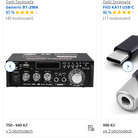
Další Zesilovače
Další Zesilovače
Generic BT-298A
FiiO KA11 USB-C
85 %
86 %
(45 hodnocení)
(11 hodnocení)
Previous
Next
750 - 949 Kč
990 Kč
v 5 obchodech
ve 3 obchodech