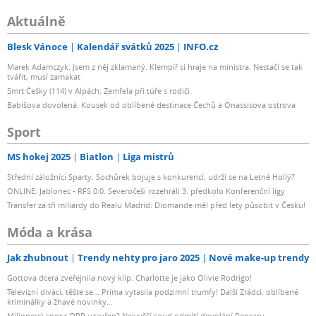
Aktuálně
Blesk Vánoce
Kalendář svátků 2025
INFO.cz
Marek Adamczyk: Jsem z něj zklamaný. Klempíř si hraje na ministra. Nestačí se tak
tvářit, musí zamakat
Smrt Češky (†14) v Alpách: Zemřela při túře s rodiči
Babišova dovolená: Kousek od oblíbené destinace Čechů a Onassisova ostrova
Sport
MS hokej 2025
Biatlon
Liga mistrů
Střední záložníci Sparty: Sochůrek bojuje s konkurencí, udrží se na Letné Hollý?
ONLINE: Jablonec - RFS 0:0. Severočeši rozehráli 3. předkolo Konferenční ligy
Transfer za tři miliardy do Realu Madrid: Diomande měl před lety působit v Česku!
Móda a krása
Jak zhubnout
Trendy nehty pro jaro 2025
Nové make-up trendy
Gottova dcera zveřejnila nový klip: Charlotte je jako Olivie Rodrigo!
Televizní diváci, těšte se... Prima vytasila podzimní trumfy! Další Zrádci, oblíbené
kriminálky a žhavé novinky...
Milionový spor s DPP uzavřen? Nejvyšší soud odmítl dovolání Rencaru