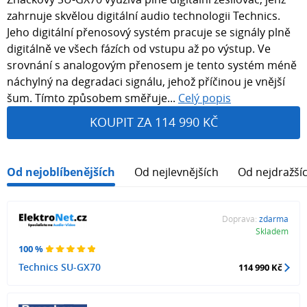
zahrnuje skvělou digitální audio technologii Technics.
Jeho digitální přenosový systém pracuje se signály plně
digitálně ve všech fázích od vstupu až po výstup. Ve
srovnání s analogovým přenosem je tento systém méně
náchylný na degradaci signálu, jehož příčinou je vnější
šum. Tímto způsobem směřuje...
Celý popis
KOUPIT ZA 114 990 KČ
Od nejoblíbenějších
Od nejlevnějších
Od nejdražší
Doprava:
zdarma
Skladem
100 %
Technics SU-GX70
114 990 Kč