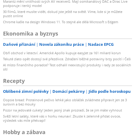
Marantz mění vnitřnosti svých AV receiverů. Mají osmikanálový DAC a Dirac Live
podporuje i tenký model
30 filmů, které musíte vidět, dokud jste ještě na světě. Víme, kde si je můžete
pustit online
Chrome kašle na design Windows 11. To stejné ale dělá Microsoft s Edgem
Ekonomika a byznys
Daňové přiznání
Novela zákoníku práce
Nadace EPCG
Obří obchod v letectví. Americké Apollo kupuje easyJet za 161 miliard korun
Tekuté zlato opět dostojí své přezdívce. Zdražení běžné potraviny brzy pocítí i Češi
AI místo finančního poradce? Test odhalil neexistující produkty i rady ze sociálních
sítí
Recepty
Oblíbené zimní polévky
Domácí pekárny
Jídlo podle horoskopu
Oopsie bread: Proteinové pečivo lehké jako obláček zvládnete připravit jen ze 3
surovin a bez mouky
Pozor na jedovaté cukety! Jeden jasný znak prozradí, že se jim máte vyhnout
Svěží letní saláty, které vás v horku neunaví: Zkuste k zelenině přidat ovoce,
výsledek vás mile překvapí!
Hobby a zábava