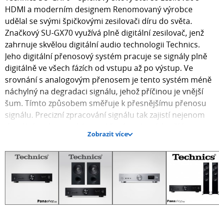
HDMI a moderním designem Renomovaný výrobce
udělal se svými špičkovými zesilovači díru do světa.
Značkový SU-GX70 využívá plně digitální zesilovač, jenž
zahrnuje skvělou digitální audio technologii Technics.
Jeho digitální přenosový systém pracuje se signály plně
digitálně ve všech fázích od vstupu až po výstup. Ve
srovnání s analogovým přenosem je tento systém méně
náchylný na degradaci signálu, jehož příčinou je vnější
šum. Tímto způsobem směřuje k přesnějšímu přenosu
signálu. Precizní zpracování signálu tak zajistí nejenom
digitální zvuk s vysokým rozlišením, ale také měkkou
Zobrazit více
texturu, která je vlastní analogovým nahrávkám. Audio
komponenty JENO Engine v HDMI ARC (Audio Return
Channel) byl poprvé instalován v produktu Technics. Tak
pomáhá snížit jakékoli zhoršení zvukových kvalit, které by
mohlo vzniknout chvěním během přenosu digitálních
zvukových signálů (S/PDIF). Tak je zajištěna
bezkonkurenční úroveň čistoty TV zvuku. Výrobce