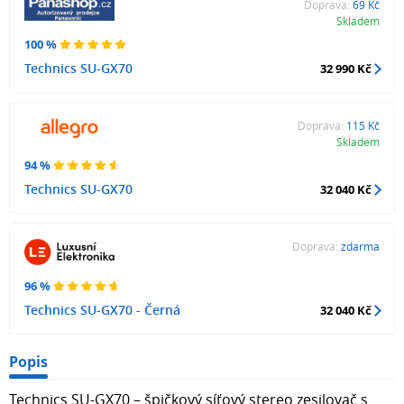
Doprava:
69 Kč
Skladem
100 %
Technics SU-GX70
32 990 Kč
Doprava:
115 Kč
Skladem
94 %
Technics SU-GX70
32 040 Kč
Doprava:
zdarma
96 %
Technics SU-GX70 - Černá
32 040 Kč
Popis
Technics SU-GX70 – špičkový síťový stereo zesilovač s