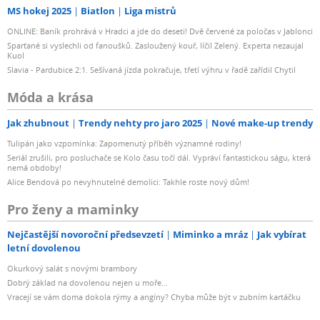
MS hokej 2025
Biatlon
Liga mistrů
ONLINE: Baník prohrává v Hradci a jde do deseti! Dvě červené za poločas v Jablonci
Sparťané si vyslechli od fanoušků. Zasloužený kouř, líčil Zelený. Experta nezaujal
Kuol
Slavia - Pardubice 2:1. Sešívaná jízda pokračuje, třetí výhru v řadě zařídil Chytil
Móda a krása
Jak zhubnout
Trendy nehty pro jaro 2025
Nové make-up trendy
Tulipán jako vzpomínka: Zapomenutý příběh významné rodiny!
Seriál zrušili, pro posluchače se Kolo času točí dál. Vypráví fantastickou ságu, která
nemá obdoby!
Alice Bendová po nevyhnutelné demolici: Takhle roste nový dům!
Pro ženy a maminky
Nejčastější novoroční předsevzetí
Miminko a mráz
Jak vybírat
letní dovolenou
Okurkový salát s novými brambory
Dobrý základ na dovolenou nejen u moře...
Vracejí se vám doma dokola rýmy a angíny? Chyba může být v zubním kartáčku