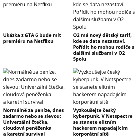
Ukázka z GTA 6 bude mít
O2 má nový dětský tarif,
premiéru na Netflixu
kde se data nezastaví.
Pořídit ho mohou rodiče s
dalšími službami v O2
Spolu
Normálně za peníze, dnes
Vyzkoušejte český
zadarmo nebo se slevou:
kyberpunk. V Netspectre
Univerzální čtečka,
se stanete elitním
cloudová peněženka
hackerem napadajícím
a karetní survival
korporátní sítě