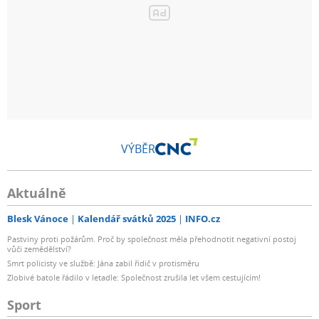
VÝBĚR
Aktuálně
Blesk Vánoce
Kalendář svátků 2025
INFO.cz
Pastviny proti požárům. Proč by společnost měla přehodnotit negativní postoj
vůči zemědělství?
Smrt policisty ve službě: Jána zabil řidič v protisměru
Zlobivé batole řádilo v letadle: Společnost zrušila let všem cestujícím!
Sport