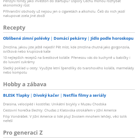
Penzijní fondy jako investoři do startupů? Úspory Čechů mohou rozhýbat
ekonomický růst
Příhraniční obchody už nejsou jen o cigaretách a alkoholu. Češi do nich jezdí
nakupovat zcela jiné zboží
Recepty
Oblíbené zimní polévky
Domácí pekárny
Jídlo podle horoskopu
Zmrzlina, jakou jste ještě nejedli! Pět míst, kde zmrzlina chutná jako gorgonzola,
svíčková nebo krupicová kaše
10 nejlepších receptů na švestkové koláče: Přenesou vás do kuchyně u babičky i
do luxusní cukrárny
Sladký poklad u cesty: Využijte letní špendlíky do tvarohového koláče, marmelády
nebo kompotu
Hobby a zábava
BLESK Tlapky
Divoký kačer
Netflix filmy a seriály
Draisina, velocipéd i kostitřas: Unikátní bicykly v Muzeu Chodska
Cestovní horečka šlechty: Chuďas z Klatovska otrokářem v Jižní Americe
Filip Vondrášek: V Jižní Americe si lidé plují životem mnohem lehčeji, věci tolik
neřeší
Pro generaci Z