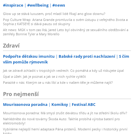
#inspirace
#wellbeing
#news
Glow up se stává luxusem, proč mladí lidé říkají ano glow downu?
Pop Culture Wrap: Ariana Grande promluvila o svém ústupu z veřejného života a
Sophia z KATSEYE si dává pauzu od skupiny
Alt news: MGK v tom zas lítá, Jared Leto byl obviněný ze sexuálního obtěžování a
zemřely Bonnie Tyler a Mary Morello
Zdraví
Podpořte dětskou imunitu
Babské rady proti nachlazení
S čím
vším pomůže rýmovník
Jak se zdravě zchladit v tropických vedrech: Co pomáhá a kdy už riskujete úpal
Úpal a úžeh: Jak je poznat a jak se z nich rychle vyléčit
Parazité v nás: Kterým se u nás líbí a kde v našem těle je můžeme najít?
Pro nejmenší
Mourissonova poradna
Komiksy
Festival ABC
Mourrisonova poradna: Má smysl zrušit devátou třídu a jít na střední školu dřív?
Nahlédněte do nové továrny Škoda Auto: Takhle probíhá výroba baterií pro
elektromobily!
Vybíráme nejlepší herní adaptace Pána prstenů. Moderní pecky i historicky první
kroky