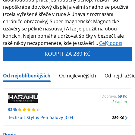
nepoškrábe dotykový displej a velmi snadno se používá.
(zcela vyřešené křeče v ruce A únava z rozmazání
chrániče obrazovky) Super magnetické: Magnetické
uzávěry se pěkně nasouvají A lze je použít na obou
koncích. Nejen pomáhá udržovat špičky v bezpečí, ale
také nikdy nezapomenete, kde je uzávěr!...
Celý popis
KOUPIT ZA 289 KČ
Od nejoblíbenějších
Od nejlevnějších
Od nejdražší
Doprava:
69 Kč
Skladem
92 %
Techsuit Stylus Pen fialový JC04
289 Kč
Popis