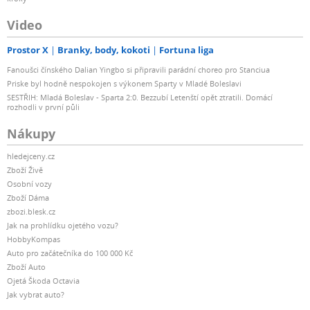
Video
Prostor X
Branky, body, kokoti
Fortuna liga
Fanoušci čínského Dalian Yingbo si připravili parádní choreo pro Stanciua
Priske byl hodně nespokojen s výkonem Sparty v Mladé Boleslavi
SESTŘIH: Mladá Boleslav - Sparta 2:0. Bezzubí Letenští opět ztratili. Domácí
rozhodli v první půli
Nákupy
hledejceny.cz
Zboží Živě
Osobní vozy
Zboží Dáma
zbozi.blesk.cz
Jak na prohlídku ojetého vozu?
HobbyKompas
Auto pro začátečníka do 100 000 Kč
Zboží Auto
Ojetá Škoda Octavia
Jak vybrat auto?