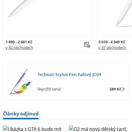
1 890 - 2 661 Kč
3 010 - 4 349 Kč
v 42 obchodech
v 37 obchodech
Techsuit Stylus Pen fialový JC04
Nejnižší cena!
289 Kč
Články odjinud