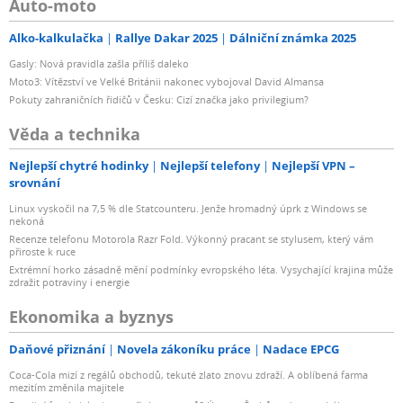
Auto-moto
Alko-kalkulačka
Rallye Dakar 2025
Dálniční známka 2025
Gasly: Nová pravidla zašla příliš daleko
Moto3: Vítězství ve Velké Británii nakonec vybojoval David Almansa
Pokuty zahraničních řidičů v Česku: Cizí značka jako privilegium?
Věda a technika
Nejlepší chytré hodinky
Nejlepší telefony
Nejlepší VPN –
srovnání
Linux vyskočil na 7,5 % dle Statcounteru. Jenže hromadný úprk z Windows se
nekoná
Recenze telefonu Motorola Razr Fold. Výkonný pracant se stylusem, který vám
přiroste k ruce
Extrémní horko zásadně mění podmínky evropského léta. Vysychající krajina může
zdražit potraviny i energie
Ekonomika a byznys
Daňové přiznání
Novela zákoníku práce
Nadace EPCG
Coca-Cola mizí z regálů obchodů, tekuté zlato znovu zdraží. A oblíbená farma
mezitím změnila majitele