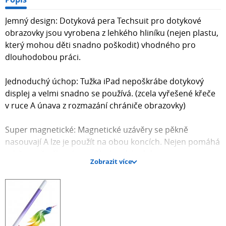
Jemný design: Dotyková pera Techsuit pro dotykové
obrazovky jsou vyrobena z lehkého hliníku (nejen plastu,
který mohou děti snadno poškodit) vhodného pro
dlouhodobou práci.
Jednoduchý úchop: Tužka iPad nepoškrábe dotykový
displej a velmi snadno se používá. (zcela vyřešené křeče
v ruce A únava z rozmazání chrániče obrazovky)
Super magnetické: Magnetické uzávěry se pěkně
nasouvají A lze je použít na obou koncích. Nejen pomáhá
udržovat špičky v bezpečí, ale také nikdy nezapomenete,
Zobrazit více
kde je uzávěr!
Úspora energie: Naše dotyková tužka je navržena tak,
aby šetřila energii a byla šetrná k životnímu prostředí,
funguje bez baterie, má delší životnost než stylus na