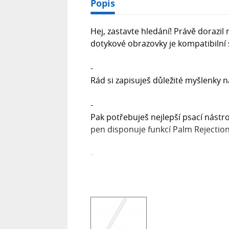
Popis
Hej, zastavte hledání! Právě dorazil 
dotykové obrazovky je kompatibilní s
-
Rád si zapisuješ důležité myšlenky n
-
Pak potřebuješ nejlepší psací nástr
pen disponuje funkcí Palm Rejection
-
Detaily dělají rozdíl!
-
Kromě toho je nové pero pro iPad nav
vykreslit přirozené stíny ve tvých 