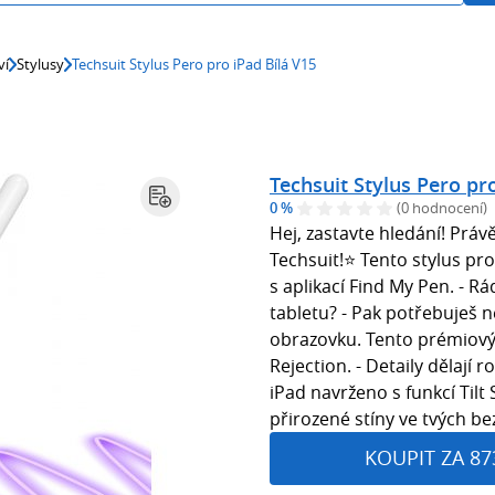
ví
Stylusy
Techsuit Stylus Pero pro iPad Bílá V15
Techsuit Stylus Pero pro
0 %
(0 hodnocení)
Hej, zastavte hledání! Právě
Techsuit!⭐ Tento stylus pr
s aplikací Find My Pen. - Rá
tabletu? - Pak potřebuješ n
obrazovku. Tento prémiový
Rejection. - Detaily dělají 
iPad navrženo s funkcí Tilt 
přirozené stíny ve tvých be
KOUPIT ZA 87