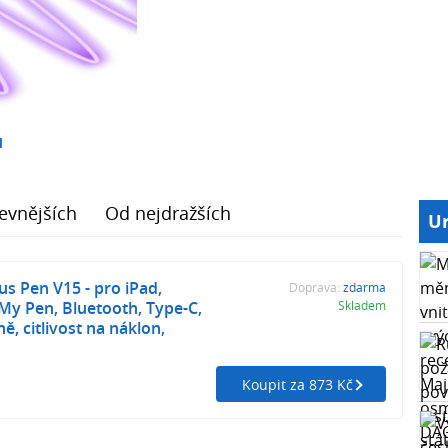
1
evnějších
Od nejdražších
Ur
lus Pen V15 - pro iPad,
Doprava:
zdarma
 My Pen, Bluetooth, Type-C,
Skladem
ě, citlivost na náklon,
Koupit za 873 Kč