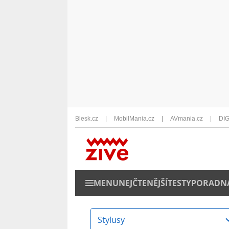
Blesk.cz
MobilMania.cz
AVmania.cz
DIG
MENU
NEJČTENĚJŠÍ
TESTY
PORADN
Stylusy