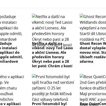
žaduje
Netflix a další na
Ghost Recon W
 instalaci
víkend: nový Ted Lasso
dostal vylepše
aplikací do
a akční Lioness. Ale
novou misi. Sta
Apple odmítl,
především horory
Ubisoft rozdáv
 miliardové
Úkryt nebo past a 28
zdarma
let poté: Chrám z kostí
o v aplikaci
První fotomobil byl
Bose QuietCom