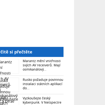
čitě si přečtěte
Marantz mění vnitřnosti
svých AV receiverů. Mají
osmikanálový...
Rusko požaduje povinnou
instalaci státních aplikací
do...
Vyzkoušejte český
kyberpunk. V Netspectre