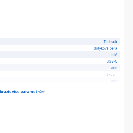
nát,
Techsuit
dotyková pera
bílé
USB-C
ano
aktivní
ano
brazit více parametrů