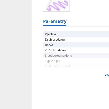
-
Specifikace:
Parametry
-
Materiál: hliníková slitina, polykarbo
Výrobce
-
Druh produktu
Barva
Konektor: Type-C,
Způsob nabíjení
S podporou náklonu
-
Typ vstupu
Kapacita baterie: 130mAh,
S odmítáním dlaně
-
Zo
Vstupní proud: 3.7V,
-
Doba nabíjení: 60 minut,