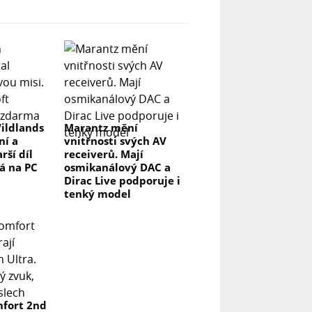
ildlands
Marantz mění
ní a
vnitřnosti svých AV
rší díl
receiverů. Mají
á na PC
osmikanálový DAC a
Dirac Live podporuje i
tenký model
fort 2nd