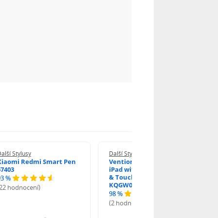
alší Stylusy
Další Stylusy
Xiaomi Redmi Smart Pen
Vention Stylus Pen for
67403
iPad with Palm Rejection
& Touch Switch White
93 %
KQGW0
(22 hodnocení)
98 %
(2 hodnocení)