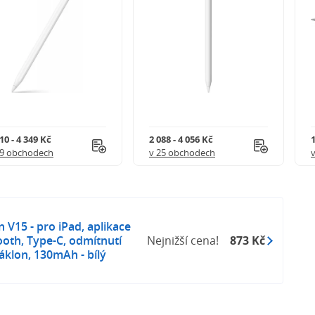
ení kompatibilní s modely iPad 2024: iPad Air 11, iPad
Pad Mini! U modelů z roku 2024 funguje pouze
10 - 4 349 Kč
2 088 - 4 056 Kč
1
39 obchodech
v 25 obchodech
n V15 - pro iPad, aplikace
ooth, Type-C, odmítnutí
Nejnižší cena!
873 Kč
náklon, 130mAh - bílý