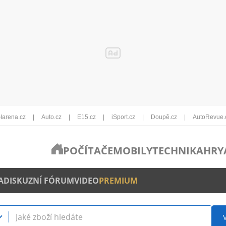
Iarena.cz
Auto.cz
E15.cz
iSport.cz
Doupě.cz
AutoRevue.
POČÍTAČE
MOBILY
TECHNIKA
HRY
A
DISKUZNÍ FÓRUM
VIDEO
PREMIUM