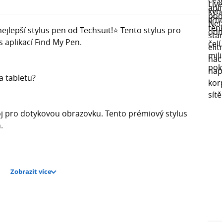
nejlepší stylus pen od Techsuit!⭐ Tento stylus pro
 aplikací Find My Pen.
a tabletu?
oj pro dotykovou obrazovku. Tento prémiový stylus
.
Zobrazit více
rženo s funkcí Tilt Sensitivity, která ti pomůže
bezchybných kresbách.