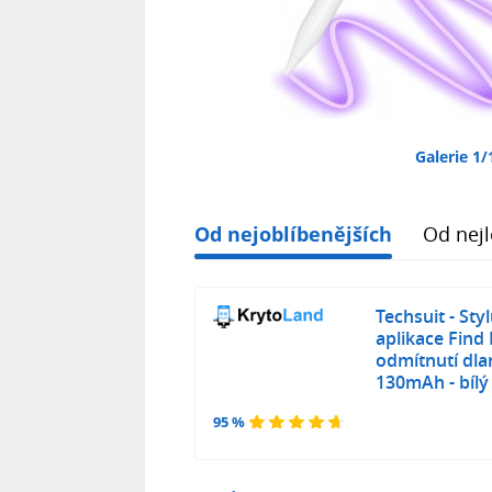
Galerie 1/
Od nejoblíbenějších
Od nejl
Techsuit - Sty
aplikace Find
odmítnutí dlan
130mAh - bílý
95 %