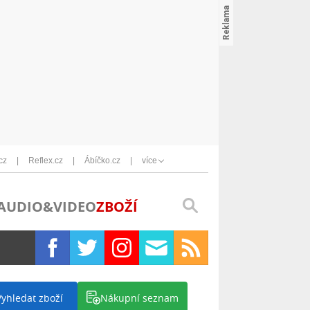
cz
Reflex.cz
Ábíčko.cz
více
AUDIO&VIDEO
ZBOŽÍ
Vyhledat zboží
Nákupní seznam