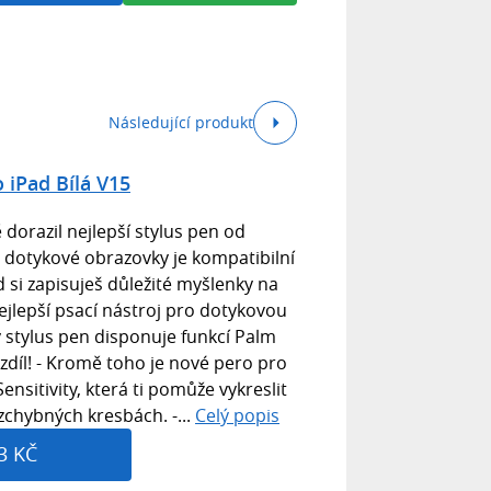
Následující produkt
 iPad Bílá V15
 dorazil nejlepší stylus pen od
o dotykové obrazovky je kompatibilní
d si zapisuješ důležité myšlenky na
ejlepší psací nástroj pro dotykovou
 stylus pen disponuje funkcí Palm
rozdíl! - Kromě toho je nové pero pro
Sensitivity, která ti pomůže vykreslit
zchybných kresbách. -...
Celý popis
3 KČ