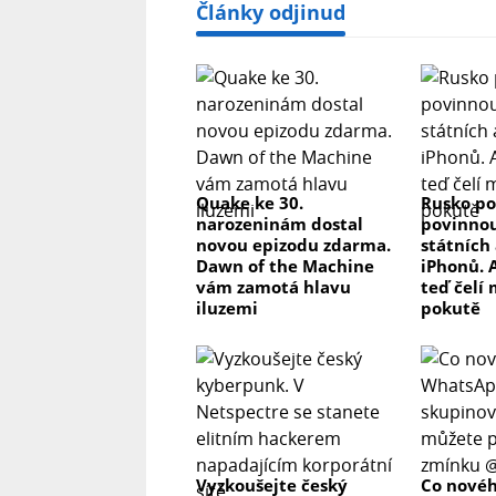
Články odjinud
Quake ke 30.
Rusko po
narozeninám dostal
povinnou
novou epizodu zdarma.
státních 
Dawn of the Machine
iPhonů. 
vám zamotá hlavu
teď čelí
iluzemi
pokutě
Vyzkoušejte český
Co novéh