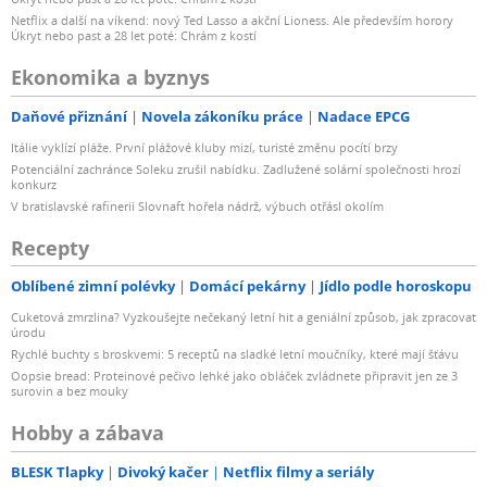
Netflix a další na víkend: nový Ted Lasso a akční Lioness. Ale především horory
Úkryt nebo past a 28 let poté: Chrám z kostí
Ekonomika a byznys
Daňové přiznání
Novela zákoníku práce
Nadace EPCG
Itálie vyklízí pláže. První plážové kluby mizí, turisté změnu pocítí brzy
Potenciální zachránce Soleku zrušil nabídku. Zadlužené solární společnosti hrozí
konkurz
V bratislavské rafinerii Slovnaft hořela nádrž, výbuch otřásl okolím
Recepty
Oblíbené zimní polévky
Domácí pekárny
Jídlo podle horoskopu
Cuketová zmrzlina? Vyzkoušejte nečekaný letní hit a geniální způsob, jak zpracovat
úrodu
Rychlé buchty s broskvemi: 5 receptů na sladké letní moučníky, které mají šťávu
Oopsie bread: Proteinové pečivo lehké jako obláček zvládnete připravit jen ze 3
surovin a bez mouky
Hobby a zábava
BLESK Tlapky
Divoký kačer
Netflix filmy a seriály