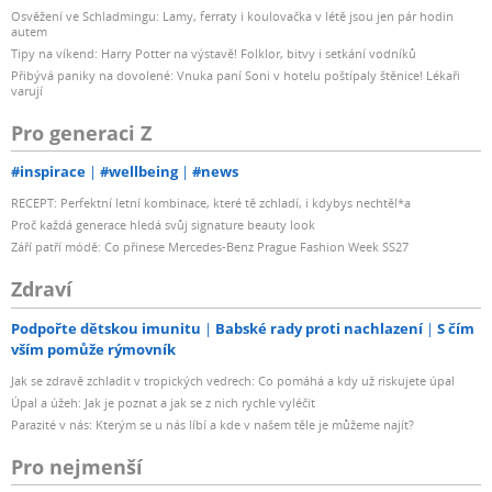
Osvěžení ve Schladmingu: Lamy, ferraty i koulovačka v létě jsou jen pár hodin
autem
Tipy na víkend: Harry Potter na výstavě! Folklor, bitvy i setkání vodníků
Přibývá paniky na dovolené: Vnuka paní Soni v hotelu poštípaly štěnice! Lékaři
varují
Pro generaci Z
#inspirace
#wellbeing
#news
RECEPT: Perfektní letní kombinace, které tě zchladí, i kdybys nechtěl*a
Proč každá generace hledá svůj signature beauty look
Září patří módě: Co přinese Mercedes-Benz Prague Fashion Week SS27
Zdraví
Podpořte dětskou imunitu
Babské rady proti nachlazení
S čím
vším pomůže rýmovník
Jak se zdravě zchladit v tropických vedrech: Co pomáhá a kdy už riskujete úpal
Úpal a úžeh: Jak je poznat a jak se z nich rychle vyléčit
Parazité v nás: Kterým se u nás líbí a kde v našem těle je můžeme najít?
Pro nejmenší