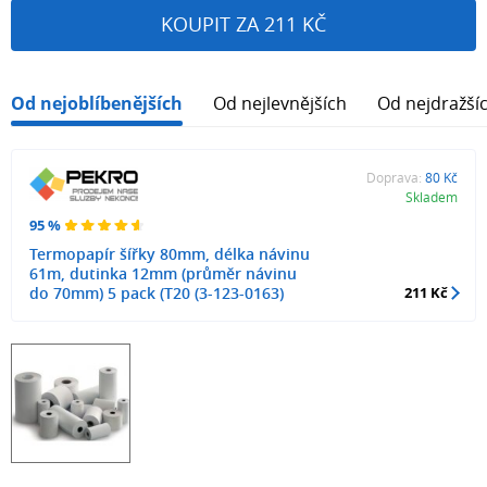
KOUPIT ZA 211 KČ
Od nejoblíbenějších
Od nejlevnějších
Od nejdražší
Doprava:
80 Kč
Skladem
95 %
Termopapír šířky 80mm, délka návinu
61m, dutinka 12mm (průměr návinu
do 70mm) 5 pack (T20 (3-123-0163)
211 Kč