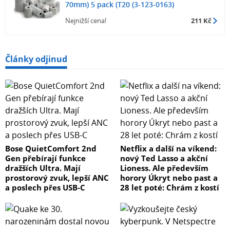
70mm) 5 pack (T20 (3-123-0163)
Nejnižší cena!
211 Kč
Články odjinud
Bose QuietComfort 2nd
Netflix a další na víkend:
Gen přebírají funkce
nový Ted Lasso a akční
dražších Ultra. Mají
Lioness. Ale především
prostorový zvuk, lepší ANC
horory Úkryt nebo past a
a poslech přes USB-C
28 let poté: Chrám z kostí