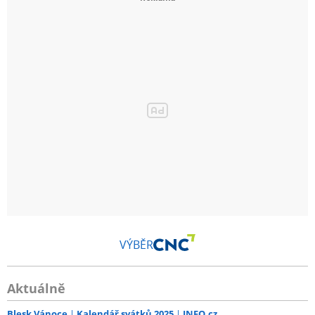
VÝBĚR
Aktuálně
Blesk Vánoce
Kalendář svátků 2025
INFO.cz