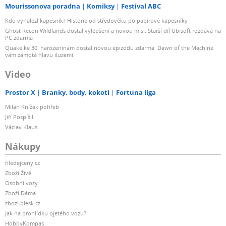
Mourissonova poradna
Komiksy
Festival ABC
Kdo vynalezl kapesník? Historie od středověku po papírové kapesníky
Ghost Recon Wildlands dostal vylepšení a novou misi. Starší díl Ubisoft rozdává na
PC zdarma
Quake ke 30. narozeninám dostal novou epizodu zdarma. Dawn of the Machine
vám zamotá hlavu iluzemi
Video
Prostor X
Branky, body, kokoti
Fortuna liga
Milan Knížák pohřeb
Jiří Pospíšil
Václav Klaus
Nákupy
hledejceny.cz
Zboží Živě
Osobní vozy
Zboží Dáma
zbozi.blesk.cz
Jak na prohlídku ojetého vozu?
HobbyKompas