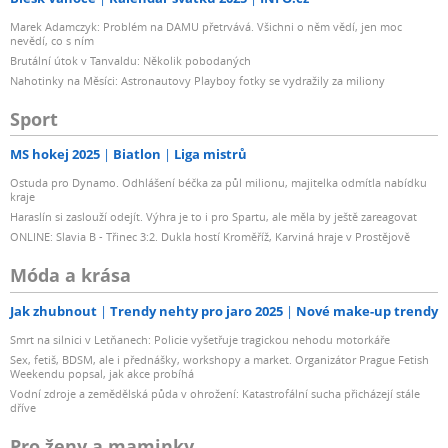
Marek Adamczyk: Problém na DAMU přetrvává. Všichni o něm vědí, jen moc
nevědí, co s ním
Brutální útok v Tanvaldu: Několik pobodaných
Nahotinky na Měsíci: Astronautovy Playboy fotky se vydražily za miliony
Sport
MS hokej 2025
Biatlon
Liga mistrů
Ostuda pro Dynamo. Odhlášení béčka za půl milionu, majitelka odmítla nabídku
kraje
Haraslín si zaslouží odejít. Výhra je to i pro Spartu, ale měla by ještě zareagovat
ONLINE: Slavia B - Třinec 3:2. Dukla hostí Kroměříž, Karviná hraje v Prostějově
Móda a krása
Jak zhubnout
Trendy nehty pro jaro 2025
Nové make-up trendy
Smrt na silnici v Letňanech: Policie vyšetřuje tragickou nehodu motorkáře
Sex, fetiš, BDSM, ale i přednášky, workshopy a market. Organizátor Prague Fetish
Weekendu popsal, jak akce probíhá
Vodní zdroje a zemědělská půda v ohrožení: Katastrofální sucha přicházejí stále
dříve
Pro ženy a maminky