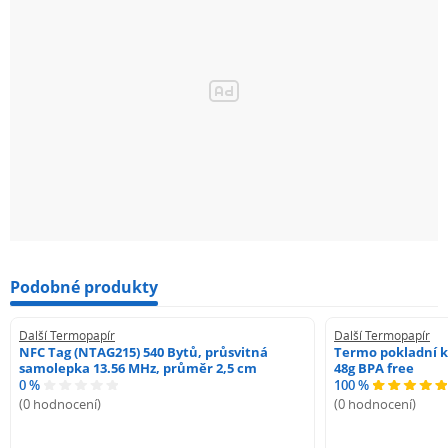
Podobné produkty
Další Termopapír
Další Termopapír
NFC Tag (NTAG215) 540 Bytů, průsvitná
Termo pokladní k
samolepka 13.56 MHz, průměr 2,5 cm
48g BPA free
0 %
100 %
(0 hodnocení)
(0 hodnocení)