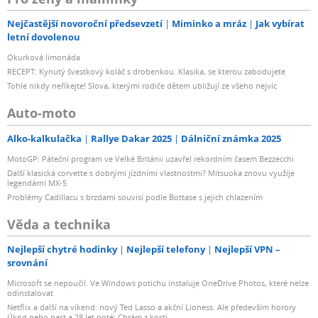
Nejčastější novoroční předsevzetí
Miminko a mráz
Jak vybírat
letní dovolenou
Okurková limonáda
RECEPT: Kynutý švestkový koláč s drobenkou. Klasika, se kterou zabodujete
Tohle nikdy neříkejte! Slova, kterými rodiče dětem ubližují ze všeho nejvíc
Auto-moto
Alko-kalkulačka
Rallye Dakar 2025
Dálniční známka 2025
MotoGP: Páteční program ve Velké Británii uzavřel rekordním časem Bezzecchi
Další klasická corvette s dobrými jízdními vlastnostmi? Mitsuoka znovu využije
legendární MX-5
Problémy Cadillacu s brzdami souvisí podle Bottase s jejich chlazením
Věda a technika
Nejlepší chytré hodinky
Nejlepší telefony
Nejlepší VPN –
srovnání
Microsoft se nepoučil. Ve Windows potichu instaluje OneDrive Photos, které nelze
odinstalovat
Netflix a další na víkend: nový Ted Lasso a akční Lioness. Ale především horory
Úkryt nebo past a 28 let poté: Chrám z kostí