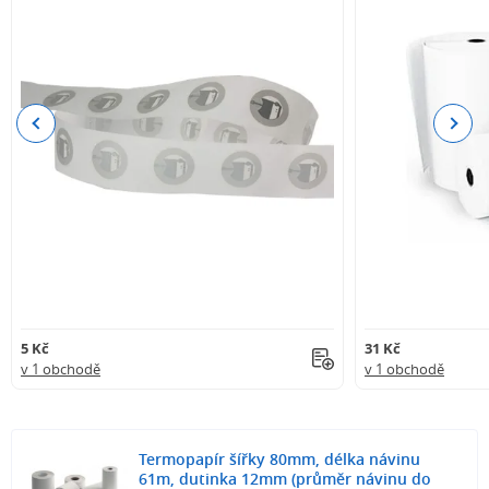
Previous
Next
5 Kč
31 Kč
v 1 obchodě
v 1 obchodě
Termopapír šířky 80mm, délka návinu
61m, dutinka 12mm (průměr návinu do