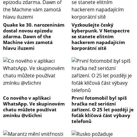
Quake ke 30. narozeninám
Vyzkoušejte český
dostal novou epizodu
kyberpunk. V Netspectre
zdarma. Dawn of the
se stanete elitním
Machine vám zamotá
hackerem napadajícím
hlavu iluzemi
korporátní sítě
Co nového v aplikaci
První fotomobil byl spíš
WhatsApp. Ve skupinovém
hračka než seriózní
chatu můžete používat
zařízení. O 25 let později je
zmínku @všichni
foťák klíčová část výbavy
telefonů