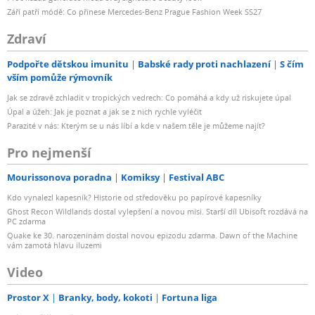
Září patří módě: Co přinese Mercedes-Benz Prague Fashion Week SS27
Zdraví
Podpořte dětskou imunitu
Babské rady proti nachlazení
S čím
vším pomůže rýmovník
Jak se zdravě zchladit v tropických vedrech: Co pomáhá a kdy už riskujete úpal
Úpal a úžeh: Jak je poznat a jak se z nich rychle vyléčit
Parazité v nás: Kterým se u nás líbí a kde v našem těle je můžeme najít?
Pro nejmenší
Mourissonova poradna
Komiksy
Festival ABC
Kdo vynalezl kapesník? Historie od středověku po papírové kapesníky
Ghost Recon Wildlands dostal vylepšení a novou misi. Starší díl Ubisoft rozdává na
PC zdarma
Quake ke 30. narozeninám dostal novou epizodu zdarma. Dawn of the Machine
vám zamotá hlavu iluzemi
Video
Prostor X
Branky, body, kokoti
Fortuna liga