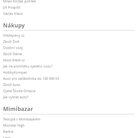
Milan Knížák pohřeb
Jiří Pospíšil
Václav Klaus
Nákupy
hledejceny.cz
Zboží Živě
Osobní vozy
Zboží Dáma
zbozi.blesk.cz
Jak na prohlídku ojetého vozu?
HobbyKompas
Auto pro začátečníka do 100 000 Kč
Zboží Auto
Ojetá Škoda Octavia
Jak vybrat auto?
Mimibazar
Testujte s Mimibazarem
Monster High
Barbie
Lego