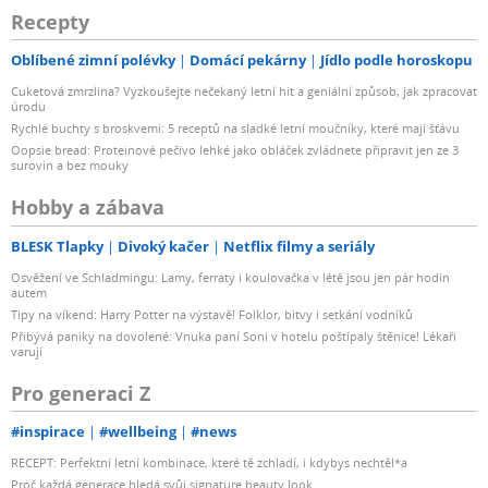
Recepty
Oblíbené zimní polévky
Domácí pekárny
Jídlo podle horoskopu
Cuketová zmrzlina? Vyzkoušejte nečekaný letní hit a geniální způsob, jak zpracovat
úrodu
Rychlé buchty s broskvemi: 5 receptů na sladké letní moučníky, které mají šťávu
Oopsie bread: Proteinové pečivo lehké jako obláček zvládnete připravit jen ze 3
surovin a bez mouky
Hobby a zábava
BLESK Tlapky
Divoký kačer
Netflix filmy a seriály
Osvěžení ve Schladmingu: Lamy, ferraty i koulovačka v létě jsou jen pár hodin
autem
Tipy na víkend: Harry Potter na výstavě! Folklor, bitvy i setkání vodníků
Přibývá paniky na dovolené: Vnuka paní Soni v hotelu poštípaly štěnice! Lékaři
varují
Pro generaci Z
#inspirace
#wellbeing
#news
RECEPT: Perfektní letní kombinace, které tě zchladí, i kdybys nechtěl*a
Proč každá generace hledá svůj signature beauty look