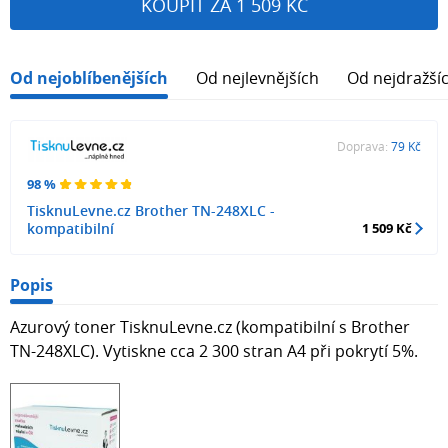
KOUPIT ZA 1 509 KČ
Od nejoblíbenějších
Od nejlevnějších
Od nejdražší
Doprava:
79 Kč
98 %
TisknuLevne.cz Brother TN-248XLC -
kompatibilní
1 509 Kč
Popis
Azurový toner TisknuLevne.cz (kompatibilní s Brother
TN-248XLC). Vytiskne cca 2 300 stran A4 při pokrytí 5%.