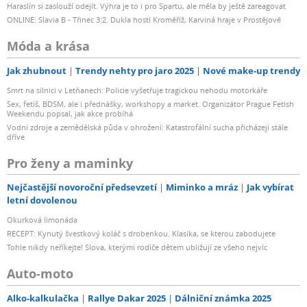
Haraslín si zaslouží odejít. Výhra je to i pro Spartu, ale měla by ještě zareagovat
ONLINE: Slavia B - Třinec 3:2. Dukla hostí Kroměříž, Karviná hraje v Prostějově
Móda a krása
Jak zhubnout
Trendy nehty pro jaro 2025
Nové make-up trendy
Smrt na silnici v Letňanech: Policie vyšetřuje tragickou nehodu motorkáře
Sex, fetiš, BDSM, ale i přednášky, workshopy a market. Organizátor Prague Fetish
Weekendu popsal, jak akce probíhá
Vodní zdroje a zemědělská půda v ohrožení: Katastrofální sucha přicházejí stále
dříve
Pro ženy a maminky
Nejčastější novoroční předsevzetí
Miminko a mráz
Jak vybírat
letní dovolenou
Okurková limonáda
RECEPT: Kynutý švestkový koláč s drobenkou. Klasika, se kterou zabodujete
Tohle nikdy neříkejte! Slova, kterými rodiče dětem ubližují ze všeho nejvíc
Auto-moto
Alko-kalkulačka
Rallye Dakar 2025
Dálniční známka 2025