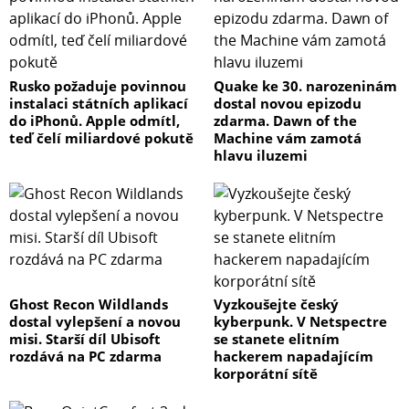
Rusko požaduje povinnou
Quake ke 30. narozeninám
instalaci státních aplikací
dostal novou epizodu
do iPhonů. Apple odmítl,
zdarma. Dawn of the
teď čelí miliardové pokutě
Machine vám zamotá
hlavu iluzemi
Ghost Recon Wildlands
Vyzkoušejte český
dostal vylepšení a novou
kyberpunk. V Netspectre
misi. Starší díl Ubisoft
se stanete elitním
rozdává na PC zdarma
hackerem napadajícím
korporátní sítě