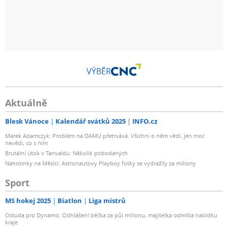
VÝBĚR
Aktuálně
Blesk Vánoce
Kalendář svátků 2025
INFO.cz
Marek Adamczyk: Problém na DAMU přetrvává. Všichni o něm vědí, jen moc
nevědí, co s ním
Brutální útok v Tanvaldu: Několik pobodaných
Nahotinky na Měsíci: Astronautovy Playboy fotky se vydražily za miliony
Sport
MS hokej 2025
Biatlon
Liga mistrů
Ostuda pro Dynamo. Odhlášení béčka za půl milionu, majitelka odmítla nabídku
kraje