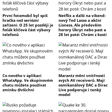
První fotomobil byl spíš
Netflix a další na víkend:
hračka než seriózní
nový Ted Lasso a akční
zařízení. O 25 let později je
Lioness. Ale především
foťák klíčová část výbavy
horory Úkryt nebo past a
telefonů
28 let poté: Chrám z kostí
Co nového v aplikaci
Marantz mění vnitřnosti
WhatsApp. Ve skupinovém
svých AV receiverů. Mají
chatu můžete používat
osmikanálový DAC a Dirac
zmínku @všichni
Live podporuje i tenký
model