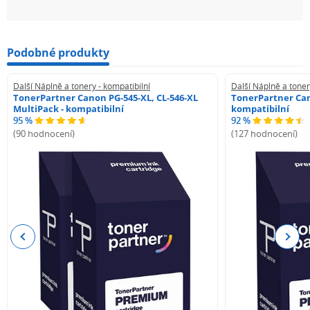
Podobné produkty
Další Náplně a tonery - kompatibilní
Další Náplně a toner
TonerPartner Canon PG-545-XL, CL-546-XL
TonerPartner Can
MultiPack - kompatibilní
kompatibilní
95 %
92 %
(90 hodnocení)
(127 hodnocení)
Previous
Next