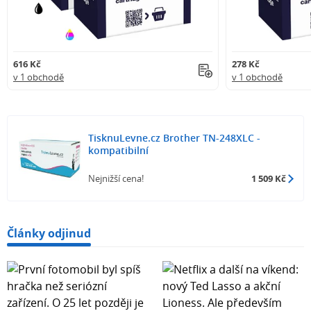
616 Kč
278 Kč
v 1 obchodě
v 1 obchodě
TisknuLevne.cz Brother TN-248XLC -
kompatibilní
Nejnižší cena!
1 509 Kč
Články odjinud