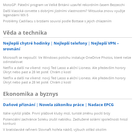
MotoGP: Páteční program ve Velké Británii uzavřel rekordním časem Bezzecchi
Další klasická corvette s dobrými jízdními vlastnostmi? Mitsuoka znovu využije
legendární MX-5
Problémy Cadillacu s brzdami souvisí podle Bottase s jejich chlazením
Věda a technika
Nejlepší chytré hodinky
Nejlepší telefony
Nejlepší VPN –
srovnání
Microsoft se nepoučil. Ve Windows potichu instaluje OneDrive Photos, které nelze
odinstalovat
Netflix a další na víkend: nový Ted Lasso a akční Lioness. Ale především horory
Úkryt nebo past a 28 let poté: Chrám z kostí
Netflix a další na víkend: nový Ted Lasso a akční Lioness. Ale především horory
Úkryt nebo past a 28 let poté: Chrám z kostí
Ekonomika a byznys
Daňové přiznání
Novela zákoníku práce
Nadace EPCG
Itálie vyklízí pláže. První plážové kluby mizí, turisté změnu pocítí brzy
Potenciální zachránce Soleku zrušil nabídku. Zadlužené solární společnosti hrozí
konkurz
V bratislavské rafinerii Slovnaft hořela nádrž, výbuch otřásl okolím