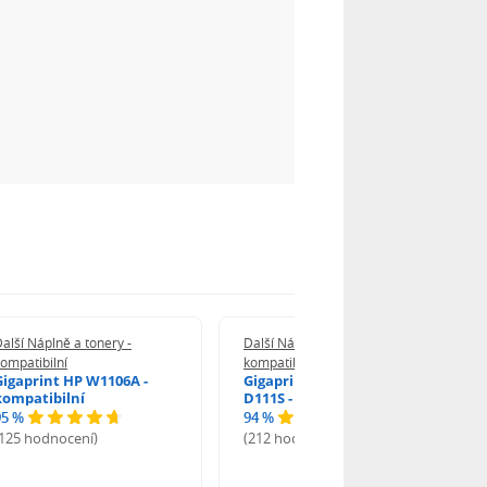
alší Náplně a tonery -
Další Náplně a tonery -
ompatibilní
kompatibilní
Gigaprint HP W1106A -
Gigaprint Samsung MLT-
kompatibilní
D111S - kompatibilní
95 %
94 %
(125 hodnocení)
(212 hodnocení)