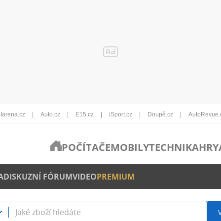
Iarena.cz
Auto.cz
E15.cz
iSport.cz
Doupě.cz
AutoRevue.
POČÍTAČE
MOBILY
TECHNIKA
HRY
A
DISKUZNÍ FÓRUM
VIDEO
PREMIUM