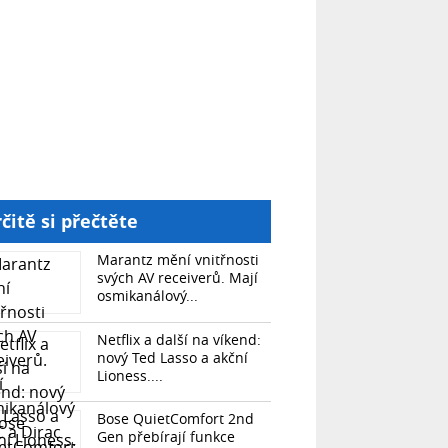
čitě si přečtěte
Marantz mění vnitřnosti
svých AV receiverů. Mají
osmikanálový...
Netflix a další na víkend:
nový Ted Lasso a akční
Lioness....
Bose QuietComfort 2nd
Gen přebírají funkce