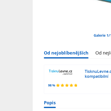
Galerie 1/
Od nejoblíbenějších
Od nejl
TisknuLevne.
kompatibilní
98 %
Popis