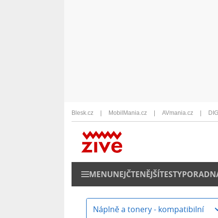
Blesk.cz
MobilMania.cz
AVmania.cz
DIG
MENU
NEJČTENĚJŠÍ
TESTY
PORADN
Náplně a tonery - kompatibilní