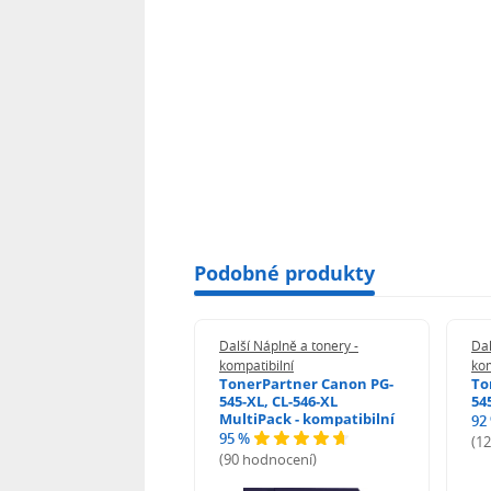
Podobné produkty
 Náplně a tonery -
Další Náplně a tonery -
Dal
tibilní
kompatibilní
kom
print Samsung MLT-
TonerPartner Canon PG-
To
L - kompatibilní
545-XL, CL-546-XL
54
MultiPack - kompatibilní
92
95 %
 hodnocení)
(1
(90 hodnocení)