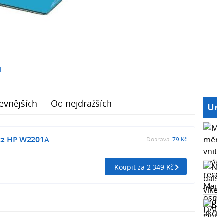
1
evnějších
Od nejdražších
Ur
cz HP W2201A -
Doprava:
79 Kč
Koupit za 2 349 Kč