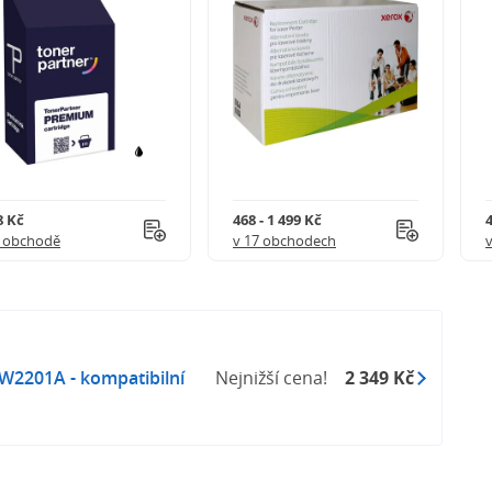
8 Kč
468 - 1 499 Kč
4
1 obchodě
v 17 obchodech
W2201A - kompatibilní
Nejnižší cena!
2 349 Kč