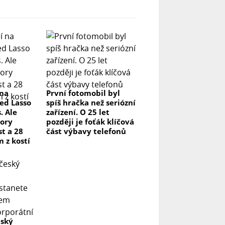
 na
První fotomobil byl
ed Lasso
spíš hračka než seriózní
. Ale
zařízení. O 25 let
ory
později je foťák klíčová
t a 28
část výbavy telefonů
m z kostí
eský