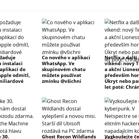
žaduje
Co nového v aplikaci
Netflix a další
 instalaci
WhatsApp. Ve
víkend: nový T
aplikací do
skupinovém chatu
a akční Lioness
Apple odmítl,
můžete používat
především hor
 miliardové
zmínku @všichni
Úkryt nebo pas
let poté: Chrá
 30.
Ghost Recon Wildlands
Vyzkoušejte č