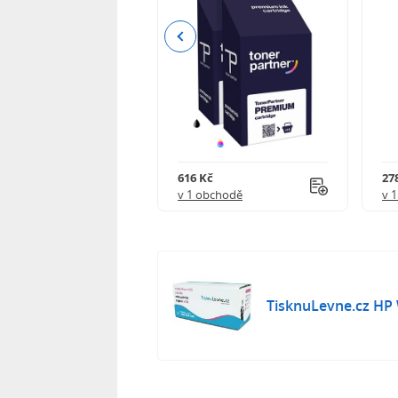
Previous
 750 Kč
616 Kč
27
obchodě
v 1 obchodě
v 
TisknuLevne.cz HP 