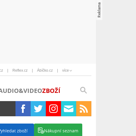
cz
Reflex.cz
Ábíčko.cz
více
AUDIO&VIDEO
ZBOŽÍ
Vyhledat zboží
Nákupní seznam