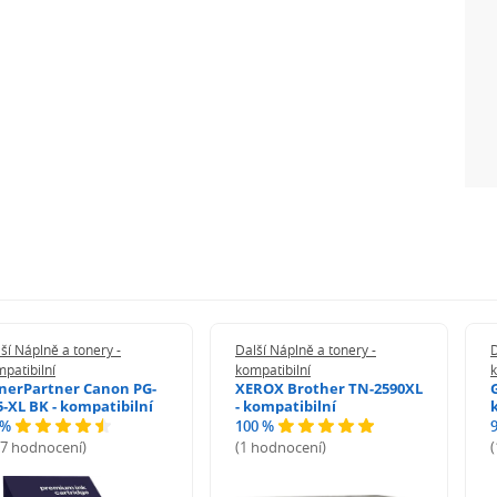
ší Náplně a tonery -
Další Náplně a tonery -
D
patibilní
kompatibilní
k
nerPartner Canon PG-
XEROX Brother TN-2590XL
5-XL BK - kompatibilní
- kompatibilní
 %
100 %
27 hodnocení)
(1 hodnocení)