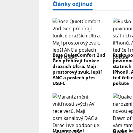
Články odjinud
Bose QuietComfort 2nd
Rusko po
Gen přebírají funkce
povinnou
dražších Ultra. Mají
státních 
prostorový zvuk, lepší
iPhonů. 
ANC a poslech přes
teď čelí
USB-C
pokutě
Marantz mění
Quake ke