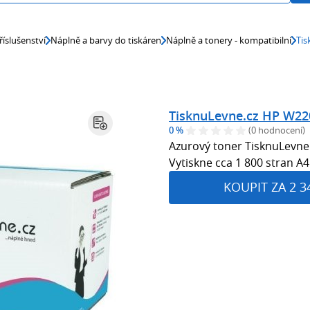
říslušenství
Náplně a barvy do tiskáren
Náplně a tonery - kompatibilní
Tis
TisknuLevne.cz HP W220
0 %
(0 hodnocení)
Azurový toner TisknuLevne.
Vytiskne cca 1 800 stran A4
KOUPIT ZA 2 3