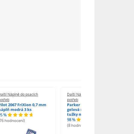
alší Náplně do psacích
Další Náplně do psacích
potřeb
potřeb
Pilot 2067 FriXion 0,7 mm
Parker 1502/0250346
náplň modrá 3 ks
gelová náplň do kuličkové
tužky modrá
95 %
98 %
(76 hodnocení)
(8 hodnocení)