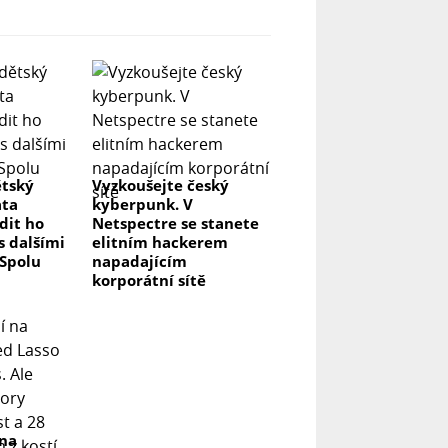
ětský
Vyzkoušejte český
ata
kyberpunk. V
ídit ho
Netspectre se stanete
s dalšími
elitním hackerem
 Spolu
napadajícím
korporátní sítě
 na