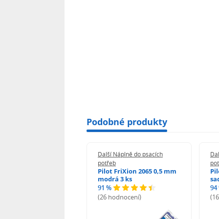
Podobné produkty
 Náplně do psacích
Další Náplně do psacích
Dal
eb
potřeb
po
i-noor Tuhy do
Pilot FriXion 2065 0,5 mm
Pi
rotužky HB 0,5 mm
modrá 3 ks
sa
91 %
94
%
(26 hodnocení)
(1
odnocení)