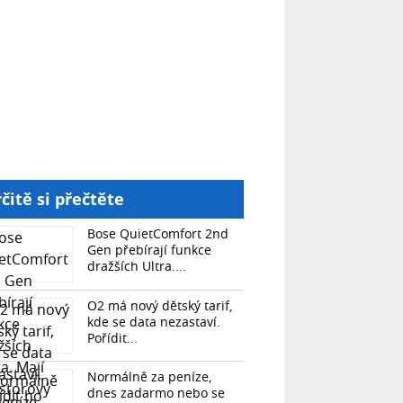
čitě si přečtěte
Bose QuietComfort 2nd
Gen přebírají funkce
dražších Ultra....
O2 má nový dětský tarif,
kde se data nezastaví.
Pořídit...
Normálně za peníze,
dnes zadarmo nebo se