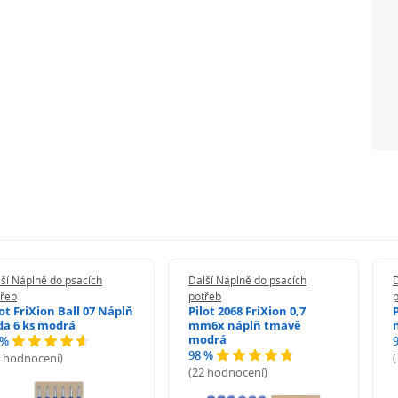
ší Náplně do psacích
Další Náplně do psacích
D
třeb
potřeb
lot FriXion Ball 07 Náplň
Pilot 2068 FriXion 0,7
da 6 ks modrá
mm6x náplň tmavě
modrá
 %
98 %
6 hodnocení)
(22 hodnocení)