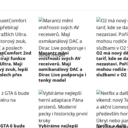
etComfort 2nd
Marantz mění
O2 má nový d
írají funkce
vnitřnosti svých AV
tarif, kde se d
Ultra. Mají
receiverů. Mají
nezastaví. Poř
ý zvuk, lepší
osmikanálový DAC a
mohou rodiče 
slech přes
Dirac Live podporuje i
službami v O2
tenký model
 GTA 6 bude
Vybíráme nejlepší
Netflix a další