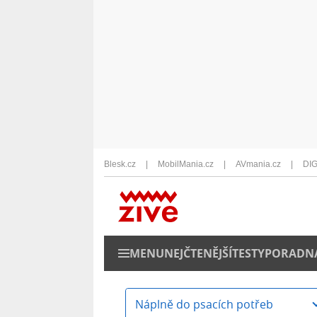
Blesk.cz
MobilMania.cz
AVmania.cz
DIG
MENU
NEJČTENĚJŠÍ
TESTY
PORADN
Náplně do psacích potřeb