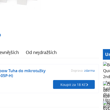
3
evnějších
Od nejdražších
Ur
ow Tuha do mikrotužky
Doprava:
zdarma
-05P-H)
Koupit za 18 Kč