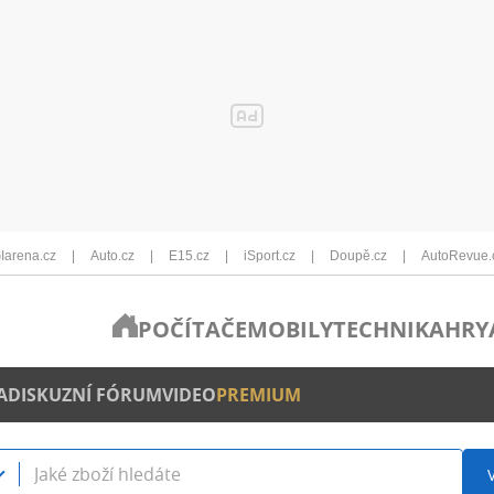
Iarena.cz
Auto.cz
E15.cz
iSport.cz
Doupě.cz
AutoRevue.
POČÍTAČE
MOBILY
TECHNIKA
HRY
A
DISKUZNÍ FÓRUM
VIDEO
PREMIUM