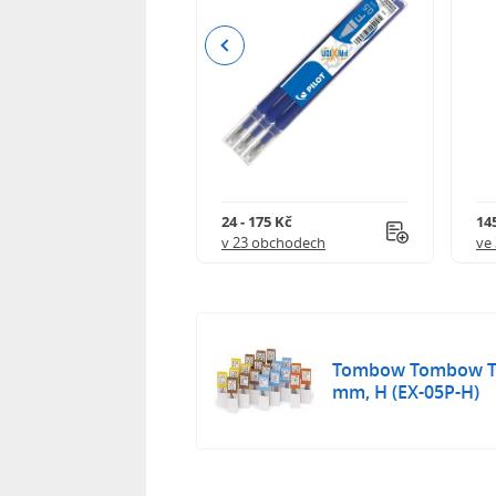
Previous
8 Kč
24 - 175 Kč
145
 obchodech
v 23 obchodech
ve
Tombow Tombow Tu
mm, H (EX-05P-H)