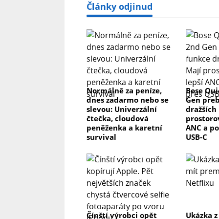
Články odjinud
Normálně za peníze,
Bose Qui
dnes zadarmo nebo se
Gen přeb
slevou: Univerzální
dražších 
čtečka, cloudová
prostorov
peněženka a karetní
ANC a po
survival
USB-C
Čínští výrobci opět
Ukázka z