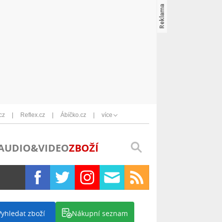
cz
Reflex.cz
Ábíčko.cz
více
AUDIO&VIDEO
ZBOŽÍ
Vyhledat zboží
Nákupní seznam