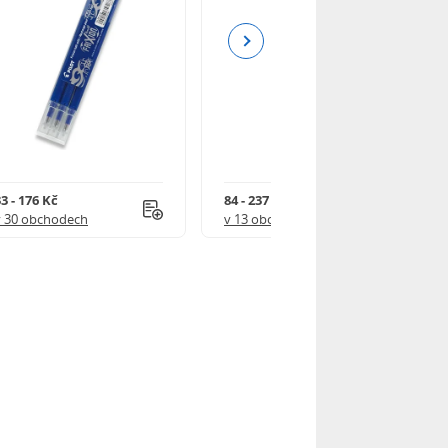
Next
3 - 176 Kč
84 - 237 Kč
v 30 obchodech
v 13 obchodech