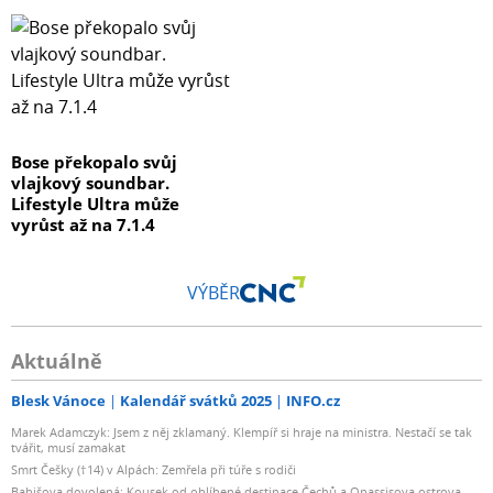
Bose překopalo svůj
vlajkový soundbar.
Lifestyle Ultra může
vyrůst až na 7.1.4
VÝBĚR
Aktuálně
Blesk Vánoce
Kalendář svátků 2025
INFO.cz
Marek Adamczyk: Jsem z něj zklamaný. Klempíř si hraje na ministra. Nestačí se tak
tvářit, musí zamakat
Smrt Češky (†14) v Alpách: Zemřela při túře s rodiči
Babišova dovolená: Kousek od oblíbené destinace Čechů a Onassisova ostrova