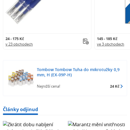
24 - 175 Kč
145 - 185 Kč
v 23 obchodech
ve 3 obchodech
Tombow Tombow Tuha do mikrotužky 0,9
mm, H (EX-09P-H)
Nejnižší cena!
24 Kč
Články odjinud