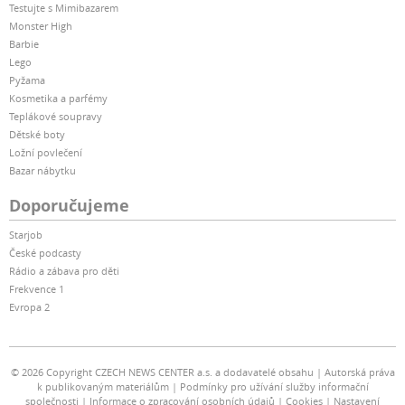
Testujte s Mimibazarem
Monster High
Barbie
Lego
Pyžama
Kosmetika a parfémy
Teplákové soupravy
Dětské boty
Ložní povlečení
Bazar nábytku
Doporučujeme
Starjob
České podcasty
Rádio a zábava pro děti
Frekvence 1
Evropa 2
© 2026 Copyright CZECH NEWS CENTER a.s. a dodavatelé obsahu
Autorská práva
k publikovaným materiálům
Podmínky pro užívání služby informační
společnosti
Informace o zpracování osobních údajů
Cookies
Nastavení