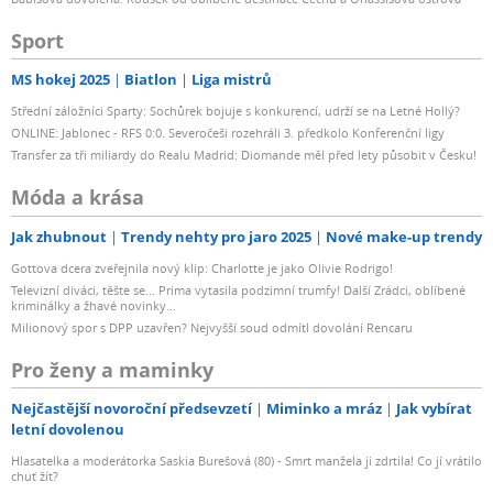
Sport
MS hokej 2025
Biatlon
Liga mistrů
Střední záložníci Sparty: Sochůrek bojuje s konkurencí, udrží se na Letné Hollý?
ONLINE: Jablonec - RFS 0:0. Severočeši rozehráli 3. předkolo Konferenční ligy
Transfer za tři miliardy do Realu Madrid: Diomande měl před lety působit v Česku!
Móda a krása
Jak zhubnout
Trendy nehty pro jaro 2025
Nové make-up trendy
Gottova dcera zveřejnila nový klip: Charlotte je jako Olivie Rodrigo!
Televizní diváci, těšte se... Prima vytasila podzimní trumfy! Další Zrádci, oblíbené
kriminálky a žhavé novinky...
Milionový spor s DPP uzavřen? Nejvyšší soud odmítl dovolání Rencaru
Pro ženy a maminky
Nejčastější novoroční předsevzetí
Miminko a mráz
Jak vybírat
letní dovolenou
Hlasatelka a moderátorka Saskia Burešová (80) - Smrt manžela ji zdrtila! Co jí vrátilo
chuť žít?