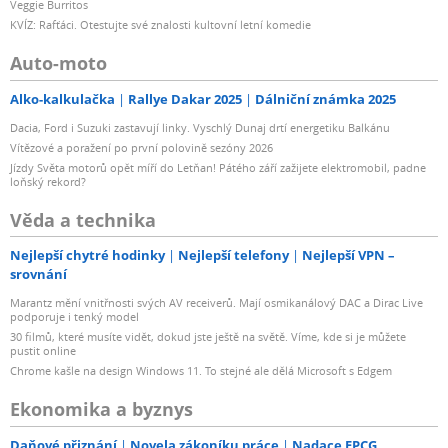
Veggie Burritos
KVÍZ: Rafťáci. Otestujte své znalosti kultovní letní komedie
Auto-moto
Alko-kalkulačka
Rallye Dakar 2025
Dálniční známka 2025
Dacia, Ford i Suzuki zastavují linky. Vyschlý Dunaj drtí energetiku Balkánu
Vítězové a poražení po první polovině sezóny 2026
Jízdy Světa motorů opět míří do Letňan! Pátého září zažijete elektromobil, padne
loňský rekord?
Věda a technika
Nejlepší chytré hodinky
Nejlepší telefony
Nejlepší VPN –
srovnání
Marantz mění vnitřnosti svých AV receiverů. Mají osmikanálový DAC a Dirac Live
podporuje i tenký model
30 filmů, které musíte vidět, dokud jste ještě na světě. Víme, kde si je můžete
pustit online
Chrome kašle na design Windows 11. To stejné ale dělá Microsoft s Edgem
Ekonomika a byznys
Daňové přiznání
Novela zákoníku práce
Nadace EPCG