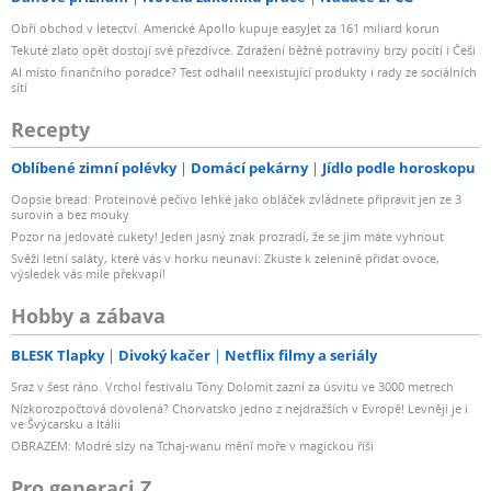
Obří obchod v letectví. Americké Apollo kupuje easyJet za 161 miliard korun
Tekuté zlato opět dostojí své přezdívce. Zdražení běžné potraviny brzy pocítí i Češi
AI místo finančního poradce? Test odhalil neexistující produkty i rady ze sociálních
sítí
Recepty
Oblíbené zimní polévky
Domácí pekárny
Jídlo podle horoskopu
Oopsie bread: Proteinové pečivo lehké jako obláček zvládnete připravit jen ze 3
surovin a bez mouky
Pozor na jedovaté cukety! Jeden jasný znak prozradí, že se jim máte vyhnout
Svěží letní saláty, které vás v horku neunaví: Zkuste k zelenině přidat ovoce,
výsledek vás mile překvapí!
Hobby a zábava
BLESK Tlapky
Divoký kačer
Netflix filmy a seriály
Sraz v šest ráno. Vrchol festivalu Tóny Dolomit zazní za úsvitu ve 3000 metrech
Nízkorozpočtová dovolená? Chorvatsko jedno z nejdražších v Evropě! Levněji je i
ve Švýcarsku a Itálii
OBRAZEM: Modré slzy na Tchaj-wanu mění moře v magickou říši
Pro generaci Z