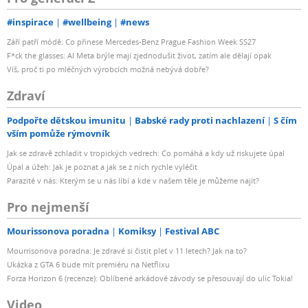
#inspirace
#wellbeing
#news
Září patří módě: Co přinese Mercedes-Benz Prague Fashion Week SS27
F*ck the glasses: AI Meta brýle mají zjednodušit život, zatím ale dělají opak
Víš, proč ti po mléčných výrobcích možná nebývá dobře?
Zdraví
Podpořte dětskou imunitu
Babské rady proti nachlazení
S čím
vším pomůže rýmovník
Jak se zdravě zchladit v tropických vedrech: Co pomáhá a kdy už riskujete úpal
Úpal a úžeh: Jak je poznat a jak se z nich rychle vyléčit
Parazité v nás: Kterým se u nás líbí a kde v našem těle je můžeme najít?
Pro nejmenší
Mourissonova poradna
Komiksy
Festival ABC
Mourrisonova poradna: Je zdravé si čistit pleť v 11 letech? Jak na to?
Ukázka z GTA 6 bude mít premiéru na Netflixu
Forza Horizon 6 (recenze): Oblíbené arkádové závody se přesouvají do ulic Tokia!
Video