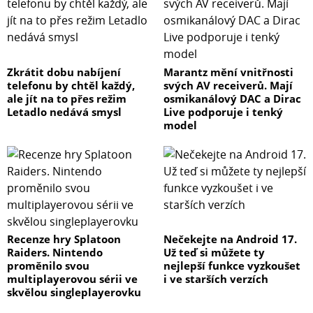
Zkrátit dobu nabíjení
Marantz mění vnitřnosti
telefonu by chtěl každý,
svých AV receiverů. Mají
ale jít na to přes režim
osmikanálový DAC a Dirac
Letadlo nedává smysl
Live podporuje i tenký
model
Recenze hry Splatoon
Nečekejte na Android 17.
Raiders. Nintendo
Už teď si můžete ty
proměnilo svou
nejlepší funkce vyzkoušet
multiplayerovou sérii ve
i ve starších verzích
skvělou singleplayerovku