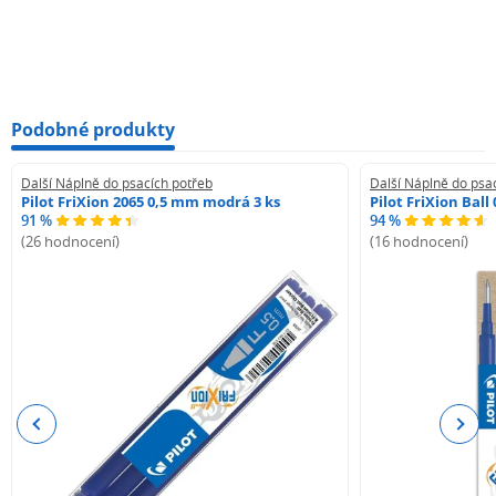
Podobné produkty
Další Náplně do psacích potřeb
Další Náplně do psa
Pilot FriXion 2065 0,5 mm modrá 3 ks
Pilot FriXion Bal
91 %
94 %
(26 hodnocení)
(16 hodnocení)
Previous
Next