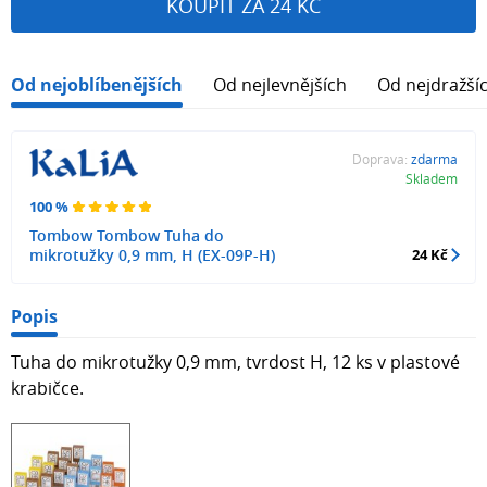
KOUPIT ZA 24 KČ
Od nejoblíbenějších
Od nejlevnějších
Od nejdražší
Doprava:
zdarma
Skladem
100 %
Tombow Tombow Tuha do
mikrotužky 0,9 mm, H (EX-09P-H)
24 Kč
Popis
Tuha do mikrotužky 0,9 mm, tvrdost H, 12 ks v plastové
krabičce.