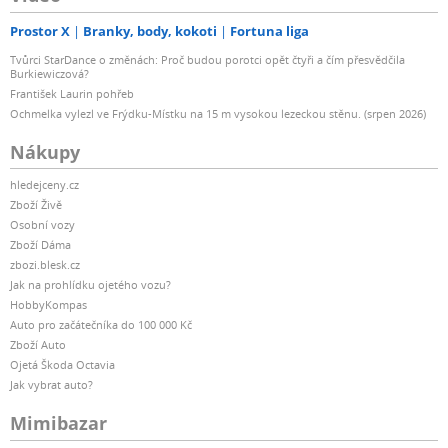
Prostor X
Branky, body, kokoti
Fortuna liga
Tvůrci StarDance o změnách: Proč budou porotci opět čtyři a čím přesvědčila
Burkiewiczová?
František Laurin pohřeb
Ochmelka vylezl ve Frýdku-Místku na 15 m vysokou lezeckou stěnu. (srpen 2026)
Nákupy
hledejceny.cz
Zboží Živě
Osobní vozy
Zboží Dáma
zbozi.blesk.cz
Jak na prohlídku ojetého vozu?
HobbyKompas
Auto pro začátečníka do 100 000 Kč
Zboží Auto
Ojetá Škoda Octavia
Jak vybrat auto?
Mimibazar