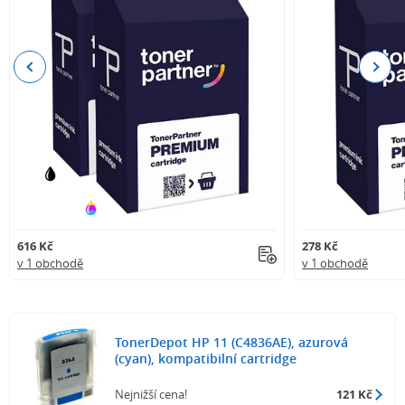
Previous
Next
616 Kč
278 Kč
v 1 obchodě
v 1 obchodě
TonerDepot HP 11 (C4836AE), azurová
(cyan), kompatibilní cartridge
Nejnižší cena!
121 Kč