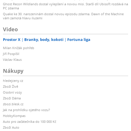
Ghost Recon Wildlands dostal vylepšení a novou misi. Starší díl Ubisoft rozdává na
PC zdarma
Quake ke 30. narozeninám dostal novou epizodu zdarma. Dawn of the Machine
vám zamotá hlavu iluzemi
Video
Prostor X
Branky, body, kokoti
Fortuna liga
Milan Knížák pohřeb
Jiří Pospíšil
Václav Klaus
Nákupy
hledejceny.cz
Zboží Živě
Osobní vozy
Zboží Dáma
zbozi.blesk.cz
Jak na prohlídku ojetého vozu?
HobbyKompas
Auto pro začátečníka do 100 000 Kč
Zboží Auto