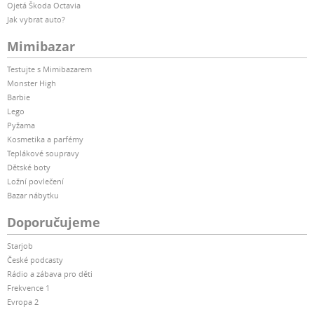
Ojetá Škoda Octavia
Jak vybrat auto?
Mimibazar
Testujte s Mimibazarem
Monster High
Barbie
Lego
Pyžama
Kosmetika a parfémy
Teplákové soupravy
Dětské boty
Ložní povlečení
Bazar nábytku
Doporučujeme
Starjob
České podcasty
Rádio a zábava pro děti
Frekvence 1
Evropa 2