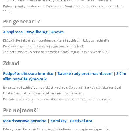
Tipy na víkend: Harry Potter na výstavě! Folklor, bitvy i setkání vodníků
Přibývá paniky na dovolené: Vnuka paní Soni v hotelu poštípaly štěnice! Lékaři
varují
Pro generaci Z
#inspirace
#wellbeing
#news
RECEPT: Perfektní letní kombinace, které tě zchladí, i kdybys nechtěl*a
Proč každá generace hledá svůj signature beauty look
Září patří módě: Co přinese Mercedes-Benz Prague Fashion Week SS27
Zdraví
Podpořte dětskou imunitu
Babské rady proti nachlazení
S čím
vším pomůže rýmovník
Jak se zdravě zchladit v tropických vedrech: Co pomáhá a kdy už riskujete úpal
Úpal a úžeh: Jak je poznat a jak se z nich rychle vyléčit
Parazité v nás: Kterým se u nás líbí a kde v našem těle je můžeme najít?
Pro nejmenší
Mourissonova poradna
Komiksy
Festival ABC
Kdo vynalezl kapesník? Historie od středověku po papírové kapesníky