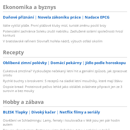
Ekonomika a byznys
Daňové přiznání
Novela zákoníku práce
Nadace EPCG
Itálie vyklízí pláže. První plážové kluby mizí, turisté změnu pocítí brzy
Potenciální zachránce Soleku zrušil nabídku. Zadlužené solární společnosti hrozí
konkurz
V bratislavské rafinerii Slovnaft hořela nádrž, výbuch otřásl okolím
Recepty
Oblíbené zimní polévky
Domácí pekárny
Jídlo podle horoskopu
Cuketová zmrzlina? Vyzkoušejte nečekaný letní hit a geniální způsob, jak zpracovat
úrodu
Rychlé buchty s broskvemi: 5 receptů na sladké letní moučníky, které mají šťávu
Oopsie bread: Proteinové pečivo lehké jako obláček zvládnete připravit jen ze 3
surovin a bez mouky
Hobby a zábava
BLESK Tlapky
Divoký kačer
Netflix filmy a seriály
Osvěžení ve Schladmingu: Lamy, ferraty i koulovačka v létě jsou jen pár hodin
autem