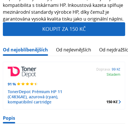
kompatibilita s tiskárnami HP. Inkoustová kazeta splňuje
mezinárodní standardy výrobce HP, díky čemuž je
garantována vysoká kvalita tisku jako u originální náplni.
KOUPIT ZA 150 KČ
Od nejoblíbenějších
Od nejlevnějších
Od nejdražší
Doprava:
99 Kč
Skladem
91 %
TonerDepot Prémium HP 11
(C4836AE), azurová (cyan),
kompatibilní cartridge
150 Kč
Popis