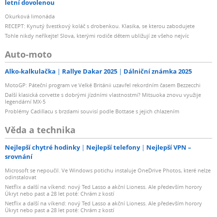
letní dovolenou
Okurková limonáda
RECEPT: Kynutý švestkový koláč s drobenkou. Klasika, se kterou zabodujete
Tohle nikdy neříkejte! Slova, kterými rodiče dětem ubližují ze všeho nejvíc
Auto-moto
Alko-kalkulačka
Rallye Dakar 2025
Dálniční známka 2025
MotoGP: Páteční program ve Velké Británii uzavřel rekordním časem Bezzecchi
Další klasická corvette s dobrými jízdními vlastnostmi? Mitsuoka znovu využije
legendární MX-5
Problémy Cadillacu s brzdami souvisí podle Bottase s jejich chlazením
Věda a technika
Nejlepší chytré hodinky
Nejlepší telefony
Nejlepší VPN –
srovnání
Microsoft se nepoučil. Ve Windows potichu instaluje OneDrive Photos, které nelze
odinstalovat
Netflix a další na víkend: nový Ted Lasso a akční Lioness. Ale především horory
Úkryt nebo past a 28 let poté: Chrám z kostí
Netflix a další na víkend: nový Ted Lasso a akční Lioness. Ale především horory
Úkryt nebo past a 28 let poté: Chrám z kostí