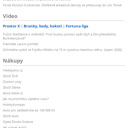
Forza Horizon 6 (recenze): Oblíbené arkádové závody se přesouvají do ulic Tokia!
Video
Prostor X
Branky, body, kokoti
Fortuna liga
Tvůrci StarDance o změnách: Proč budou porotci opět čtyři a čím přesvědčila
Burkiewiczová?
František Laurin pohřeb
Ochmelka vylezl ve Frýdku-Místku na 15 m vysokou lezeckou stěnu. (srpen 2026)
Nákupy
hledejceny.cz
Zboží Živě
Osobní vozy
Zboží Dáma
zbozi.blesk.cz
Jak na prohlídku ojetého vozu?
HobbyKompas
Auto pro začátečníka do 100 000 Kč
Zboží Auto
Ojetá Škoda Octavia
Jak vybrat auto?