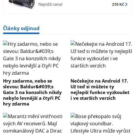
Nejnižší cena!
210 Kč
Články odjinud
Hry zadarmo, nebo se
Nečekejte na Android 17.
slevou: Baldur&#039;s
Už teď si můžete ty
Gate 3 na konzolích nikdy
nejlepší funkce vyzkoušet
nebylo levnější a čtyři PC
i ve starších verzích
hry zdarma