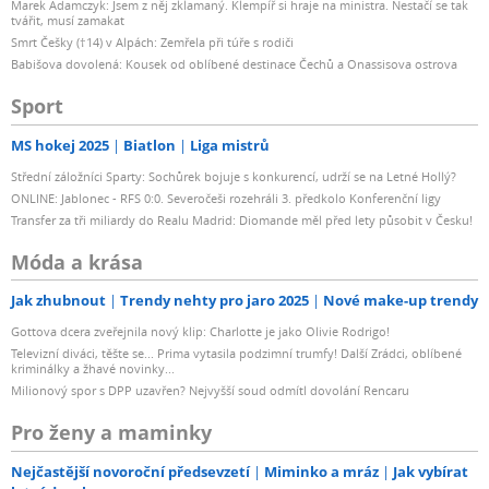
Marek Adamczyk: Jsem z něj zklamaný. Klempíř si hraje na ministra. Nestačí se tak
tvářit, musí zamakat
Smrt Češky (†14) v Alpách: Zemřela při túře s rodiči
Babišova dovolená: Kousek od oblíbené destinace Čechů a Onassisova ostrova
Sport
MS hokej 2025
Biatlon
Liga mistrů
Střední záložníci Sparty: Sochůrek bojuje s konkurencí, udrží se na Letné Hollý?
ONLINE: Jablonec - RFS 0:0. Severočeši rozehráli 3. předkolo Konferenční ligy
Transfer za tři miliardy do Realu Madrid: Diomande měl před lety působit v Česku!
Móda a krása
Jak zhubnout
Trendy nehty pro jaro 2025
Nové make-up trendy
Gottova dcera zveřejnila nový klip: Charlotte je jako Olivie Rodrigo!
Televizní diváci, těšte se... Prima vytasila podzimní trumfy! Další Zrádci, oblíbené
kriminálky a žhavé novinky...
Milionový spor s DPP uzavřen? Nejvyšší soud odmítl dovolání Rencaru
Pro ženy a maminky
Nejčastější novoroční předsevzetí
Miminko a mráz
Jak vybírat