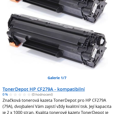
Galerie 1/7
TonerDepot HP CF279A - kompatibilní
0 %
(0 hodnocení)
Značková tonerová kazeta TonerDepot pro HP CF279A
(79A), dvojbalení Vám zajistí vždy kvalitní tisk. Její kapacita
je 2 x 1000 stran. Kvalita tonerové kazety TonerDepot je