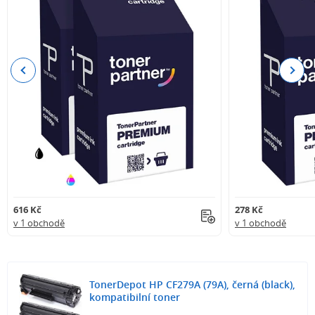
Previous
Next
616 Kč
278 Kč
v 1 obchodě
v 1 obchodě
TonerDepot HP CF279A (79A), černá (black),
kompatibilní toner