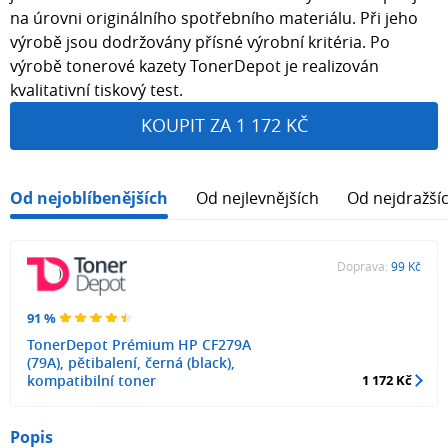
na úrovni originálního spotřebního materiálu. Při jeho
výrobě jsou dodržovány přísné výrobní kritéria. Po
výrobě tonerové kazety TonerDepot je realizován
kvalitativní tiskový test.
KOUPIT ZA 1 172 KČ
Od nejoblíbenějších
Od nejlevnějších
Od nejdražší
Doprava:
99 Kč
91 %
TonerDepot Prémium HP CF279A
(79A), pětibalení, černá (black),
kompatibilní toner
1 172 Kč
Popis