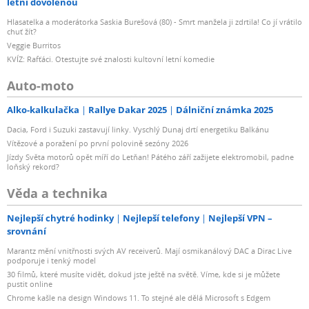
letní dovolenou
Hlasatelka a moderátorka Saskia Burešová (80) - Smrt manžela ji zdrtila! Co jí vrátilo
chuť žít?
Veggie Burritos
KVÍZ: Rafťáci. Otestujte své znalosti kultovní letní komedie
Auto-moto
Alko-kalkulačka
Rallye Dakar 2025
Dálniční známka 2025
Dacia, Ford i Suzuki zastavují linky. Vyschlý Dunaj drtí energetiku Balkánu
Vítězové a poražení po první polovině sezóny 2026
Jízdy Světa motorů opět míří do Letňan! Pátého září zažijete elektromobil, padne
loňský rekord?
Věda a technika
Nejlepší chytré hodinky
Nejlepší telefony
Nejlepší VPN –
srovnání
Marantz mění vnitřnosti svých AV receiverů. Mají osmikanálový DAC a Dirac Live
podporuje i tenký model
30 filmů, které musíte vidět, dokud jste ještě na světě. Víme, kde si je můžete
pustit online
Chrome kašle na design Windows 11. To stejné ale dělá Microsoft s Edgem