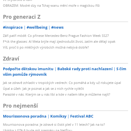
OBRAZEM: Modré slzy na Tchaj-wanu mění moře v magickou říši
Pro generaci Z
#inspirace
#wellbeing
#news
Září patří módě: Co přinese Mercedes-Benz Prague Fashion Week SS27
F*ck the glasses: AI Meta brýle mají zjednodušit život, zatím ale dělají opak
Víš, proč ti po mléčných výrobcích možná nebývá dobře?
Zdraví
Podpořte dětskou imunitu
Babské rady proti nachlazení
S čím
vším pomůže rýmovník
Jak se zdravě zchladit v tropických vedrech: Co pomáhá a kdy už riskujete úpal
Úpal a úžeh: Jak je poznat a jak se z nich rychle vyléčit
Parazité v nás: Kterým se u nás líbí a kde v našem těle je můžeme najít?
Pro nejmenší
Mourissonova poradna
Komiksy
Festival ABC
Mourrisonova poradna: Je zdravé si čistit pleť v 11 letech? Jak na to?
Ukázka z GTA 6 bude mít premiéru na Netflixu