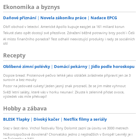
Ekonomika a byznys
Daňové přiznání
Novela zákoníku práce
Nadace EPCG
Obří obchod v letectví. Americké Apollo kupuje easyJet za 161 miliard korun
Tekuté zlato opět dostojí své přezdívce. Zdražení běžné potraviny brzy pocítí i Češi
AI místo finančního poradce? Test odhalil neexistující produkty i rady ze sociálních
sítí
Recepty
Oblíbené zimní polévky
Domácí pekárny
Jídlo podle horoskopu
Oopsie bread: Proteinové pečivo lehké jako obláček zvládnete připravit jen ze 3
surovin a bez mouky
Pozor na jedovaté cukety! Jeden jasný znak prozradí, že se jim máte vyhnout
Svěží letní saláty, které vás v horku neunaví: Zkuste k zelenině přidat ovoce,
výsledek vás mile překvapí!
Hobby a zábava
BLESK Tlapky
Divoký kačer
Netflix filmy a seriály
Sraz v šest ráno. Vrchol festivalu Tóny Dolomit zazní za úsvitu ve 3000 metrech
Nízkorozpočtová dovolená? Chorvatsko jedno z nejdražších v Evropě! Levněji je i
ve Švýcarsku a Itálii