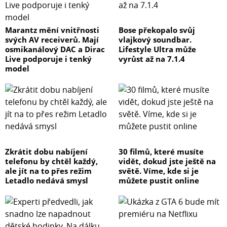
Marantz mění vnitřnosti
Bose překopalo svůj
svých AV receiverů. Mají
vlajkový soundbar.
osmikanálový DAC a Dirac
Lifestyle Ultra může
Live podporuje i tenký
vyrůst až na 7.1.4
model
Zkrátit dobu nabíjení
30 filmů, které musíte
telefonu by chtěl každý,
vidět, dokud jste ještě na
ale jít na to přes režim
světě. Víme, kde si je
Letadlo nedává smysl
můžete pustit online