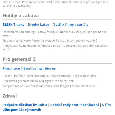
Oopsie bread: Proteinové pečivo lehké jako obláček zvládnete připravit jen ze 3
surovin a bez mouky
Hobby a zábava
BLESK Tlapky
Divoký kačer
Netflix filmy a seriály
Osvěžení ve Schladmingu: Lamy, ferraty i koulovačka v létě jsou jen pár hodin
autem
Tipy na víkend: Harry Potter na výstavě! Folklor, bitvy i setkání vodníků
Přibývá paniky na dovolené: Vnuka paní Soni v hotelu poštípaly štěnice! Lékaři
varují
Pro generaci Z
#inspirace
#wellbeing
#news
RECEPT: Perfektní letní kombinace, které tě zchladí, i kdybys nechtěl*a
Proč každá generace hledá svůj signature beauty look
Září patří módě: Co přinese Mercedes-Benz Prague Fashion Week SS27
Zdraví
Podpořte dětskou imunitu
Babské rady proti nachlazení
S čím
vším pomůže rýmovník