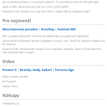
Jak se zdravě zchladit v tropických vedrech: Co pomáhá a kdy už riskujete úpal
Úpal a úžeh: Jak je poznat a jak se z nich rychle vyléčit
Parazité v nás: Kterým se u nás líbí a kde v našem těle je můžeme najít?
Pro nejmenší
Mourissonova poradna
Komiksy
Festival ABC
Kdo vynalezl kapesník? Historie od středověku po papírové kapesníky
Ghost Recon Wildlands dostal vylepšení a novou misi. Starší díl Ubisoft rozdává na
PC zdarma
Quake ke 30. narozeninám dostal novou epizodu zdarma. Dawn of the Machine
vám zamotá hlavu iluzemi
Video
Prostor X
Branky, body, kokoti
Fortuna liga
Milan Knížák pohřeb
Jiří Pospíšil
Václav Klaus
Nákupy
hledejceny.cz