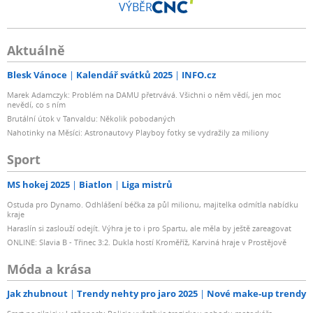
VÝBĚR
Aktuálně
Blesk Vánoce
Kalendář svátků 2025
INFO.cz
Marek Adamczyk: Problém na DAMU přetrvává. Všichni o něm vědí, jen moc
nevědí, co s ním
Brutální útok v Tanvaldu: Několik pobodaných
Nahotinky na Měsíci: Astronautovy Playboy fotky se vydražily za miliony
Sport
MS hokej 2025
Biatlon
Liga mistrů
Ostuda pro Dynamo. Odhlášení béčka za půl milionu, majitelka odmítla nabídku
kraje
Haraslín si zaslouží odejít. Výhra je to i pro Spartu, ale měla by ještě zareagovat
ONLINE: Slavia B - Třinec 3:2. Dukla hostí Kroměříž, Karviná hraje v Prostějově
Móda a krása
Jak zhubnout
Trendy nehty pro jaro 2025
Nové make-up trendy