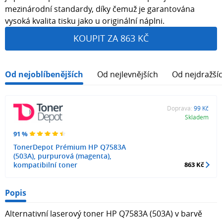
mezinárodní standardy, díky čemuž je garantována
vysoká kvalita tisku jako u originální náplni.
KOUPIT ZA 863 KČ
Od nejoblíbenějších
Od nejlevnějších
Od nejdražší
Doprava:
99 Kč
Skladem
91 %
TonerDepot Prémium HP Q7583A
(503A), purpurová (magenta),
kompatibilní toner
863 Kč
Popis
Alternativní laserový toner HP Q7583A (503A) v barvě