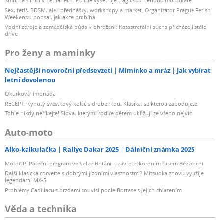
Smrt na silnici v Letňanech: Policie vyšetřuje tragickou nehodu motorkáře
Sex, fetiš, BDSM, ale i přednášky, workshopy a market. Organizátor Prague Fetish
Weekendu popsal, jak akce probíhá
Vodní zdroje a zemědělská půda v ohrožení: Katastrofální sucha přicházejí stále
dříve
Pro ženy a maminky
Nejčastější novoroční předsevzetí
Miminko a mráz
Jak vybírat
letní dovolenou
Okurková limonáda
RECEPT: Kynutý švestkový koláč s drobenkou. Klasika, se kterou zabodujete
Tohle nikdy neříkejte! Slova, kterými rodiče dětem ubližují ze všeho nejvíc
Auto-moto
Alko-kalkulačka
Rallye Dakar 2025
Dálniční známka 2025
MotoGP: Páteční program ve Velké Británii uzavřel rekordním časem Bezzecchi
Další klasická corvette s dobrými jízdními vlastnostmi? Mitsuoka znovu využije
legendární MX-5
Problémy Cadillacu s brzdami souvisí podle Bottase s jejich chlazením
Věda a technika