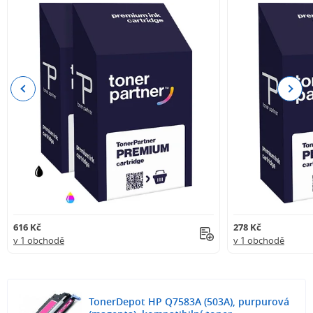
Previous
Next
616 Kč
278 Kč
v 1 obchodě
v 1 obchodě
TonerDepot HP Q7583A (503A), purpurová