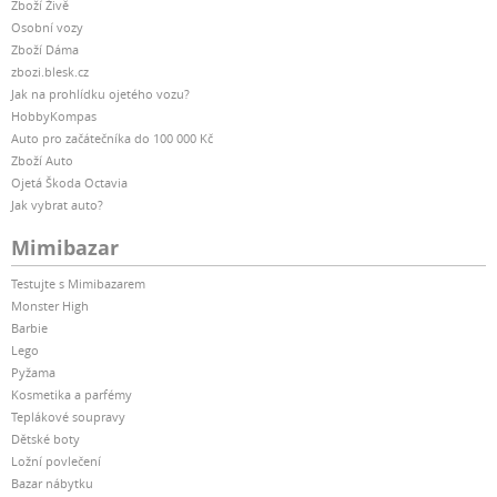
Zboží Živě
Osobní vozy
Zboží Dáma
zbozi.blesk.cz
Jak na prohlídku ojetého vozu?
HobbyKompas
Auto pro začátečníka do 100 000 Kč
Zboží Auto
Ojetá Škoda Octavia
Jak vybrat auto?
Mimibazar
Testujte s Mimibazarem
Monster High
Barbie
Lego
Pyžama
Kosmetika a parfémy
Teplákové soupravy
Dětské boty
Ložní povlečení
Bazar nábytku