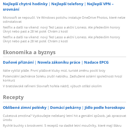
Nejlepší chytré hodinky
Nejlepší telefony
Nejlepší VPN –
srovnání
Microsoft se nepoučil. Ve Windows potichu instaluje OneDrive Photos, které nelze
odinstalovat
Netflix a další na víkend: nový Ted Lasso a akční Lioness. Ale především horory
Úkryt nebo past a 28 let poté: Chrám z kostí
Netflix a další na víkend: nový Ted Lasso a akční Lioness. Ale především horory
Úkryt nebo past a 28 let poté: Chrám z kostí
Ekonomika a byznys
Daňové přiznání
Novela zákoníku práce
Nadace EPCG
Itálie vyklízí pláže. První plážové kluby mizí, turisté změnu pocítí brzy
Potenciální zachránce Soleku zrušil nabídku. Zadlužené solární společnosti hrozí
konkurz
V bratislavské rafinerii Slovnaft hořela nádrž, výbuch otřásl okolím
Recepty
Oblíbené zimní polévky
Domácí pekárny
Jídlo podle horoskopu
Cuketová zmrzlina? Vyzkoušejte nečekaný letní hit a geniální způsob, jak zpracovat
úrodu
Rychlé buchty s broskvemi: 5 receptů na sladké letní moučníky, které mají šťávu