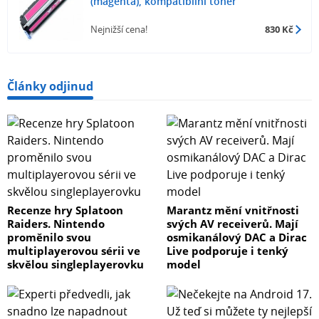
(magenta), kompatibilní toner
Nejnižší cena!
830 Kč
Články odjinud
Recenze hry Splatoon
Marantz mění vnitřnosti
Raiders. Nintendo
svých AV receiverů. Mají
proměnilo svou
osmikanálový DAC a Dirac
multiplayerovou sérii ve
Live podporuje i tenký
skvělou singleplayerovku
model