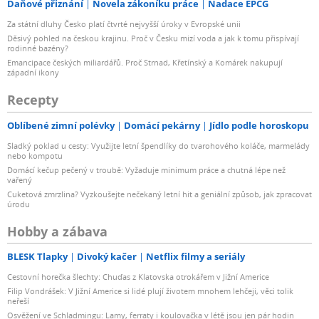
Daňové přiznání
Novela zákoníku práce
Nadace EPCG
Za státní dluhy Česko platí čtvrté nejvyšší úroky v Evropské unii
Děsivý pohled na českou krajinu. Proč v Česku mizí voda a jak k tomu přispívají
rodinné bazény?
Emancipace českých miliardářů. Proč Strnad, Křetínský a Komárek nakupují
západní ikony
Recepty
Oblíbené zimní polévky
Domácí pekárny
Jídlo podle horoskopu
Sladký poklad u cesty: Využijte letní špendlíky do tvarohového koláče, marmelády
nebo kompotu
Domácí kečup pečený v troubě: Vyžaduje minimum práce a chutná lépe než
vařený
Cuketová zmrzlina? Vyzkoušejte nečekaný letní hit a geniální způsob, jak zpracovat
úrodu
Hobby a zábava
BLESK Tlapky
Divoký kačer
Netflix filmy a seriály
Cestovní horečka šlechty: Chuďas z Klatovska otrokářem v Jižní Americe
Filip Vondrášek: V Jižní Americe si lidé plují životem mnohem lehčeji, věci tolik
neřeší
Osvěžení ve Schladmingu: Lamy, ferraty i koulovačka v létě jsou jen pár hodin