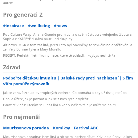
autem
Pro generaci Z
#inspirace
#wellbeing
#news
Pop Culture Wrap: Ariana Grande promluvila o svém ústupu z veřejného života a
Sophia z KATSEYE si dává pauzu od skupiny
Alt news: MGK v tom zas lítá, Jared Leto byl obviněný ze sexuálního obtěžování a
zemřely Bonnie Tyler a Mary Morello
RECEPT: Perfektní letní kombinace, které tě zchladí, i kdybys nechtěl*a
Zdraví
Podpořte dětskou imunitu
Babské rady proti nachlazení
S čím
vším pomůže rýmovník
Jak se zdravě zchladit v tropických vedrech: Co pomáhá a kdy už riskujete úpal
Úpal a úžeh: Jak je poznat a jak se z nich rychle vyléčit
Parazité v nás: Kterým se u nás líbí a kde v našem těle je můžeme najít?
Pro nejmenší
Mourissonova poradna
Komiksy
Festival ABC
Mourrisonova poradna: Jsem líná a nic se mi nechce dělat: Kdy jde o únavu a kdy