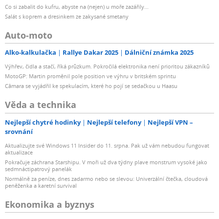
Co si zabalit do kufru, abyste na (nejen) u moře zazářily...
Salát s koprem a dresinkem ze zakysané smetany
Auto-moto
Alko-kalkulačka
Rallye Dakar 2025
Dálniční známka 2025
Výhřev, čidla a stačí, říká průzkum. Pokročilá elektronika není prioritou zákazníků
MotoGP: Martin proměnil pole position ve výhru v britském sprintu
Câmara se vyjádřil ke spekulacím, které ho pojí se sedačkou u Haasu
Věda a technika
Nejlepší chytré hodinky
Nejlepší telefony
Nejlepší VPN –
srovnání
Aktualizujte své Windows 11 Insider do 11. srpna. Pak už vám nebudou fungovat
aktualizace
Pokračuje záchrana Starshipu. V moři už dva týdny plave monstrum vysoké jako
sedmnáctipatrový panelák
Normálně za peníze, dnes zadarmo nebo se slevou: Univerzální čtečka, cloudová
peněženka a karetní survival
Ekonomika a byznys