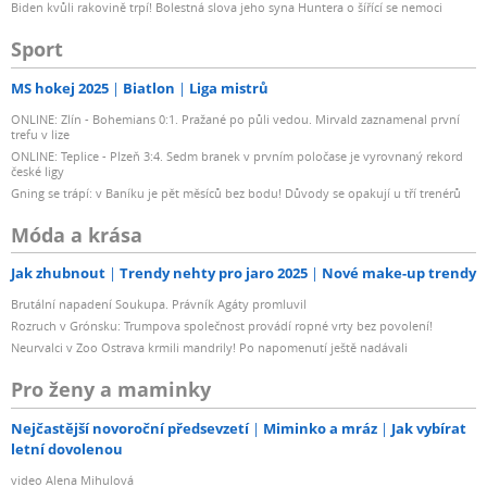
Biden kvůli rakovině trpí! Bolestná slova jeho syna Huntera o šířící se nemoci
Sport
MS hokej 2025
Biatlon
Liga mistrů
ONLINE: Zlín - Bohemians 0:1. Pražané po půli vedou. Mirvald zaznamenal první
trefu v lize
ONLINE: Teplice - Plzeň 3:4. Sedm branek v prvním poločase je vyrovnaný rekord
české ligy
Gning se trápí: v Baníku je pět měsíců bez bodu! Důvody se opakují u tří trenérů
Móda a krása
Jak zhubnout
Trendy nehty pro jaro 2025
Nové make-up trendy
Brutální napadení Soukupa. Právník Agáty promluvil
Rozruch v Grónsku: Trumpova společnost provádí ropné vrty bez povolení!
Neurvalci v Zoo Ostrava krmili mandrily! Po napomenutí ještě nadávali
Pro ženy a maminky
Nejčastější novoroční předsevzetí
Miminko a mráz
Jak vybírat
letní dovolenou
video Alena Mihulová