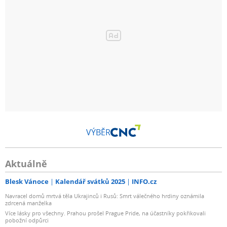
VÝBĚR
Aktuálně
Blesk Vánoce
Kalendář svátků 2025
INFO.cz
Navracel domů mrtvá těla Ukrajinců i Rusů: Smrt válečného hrdiny oznámila
zdrcená manželka
Více lásky pro všechny. Prahou prošel Prague Pride, na účastníky pokřikovali
pobožní odpůrci