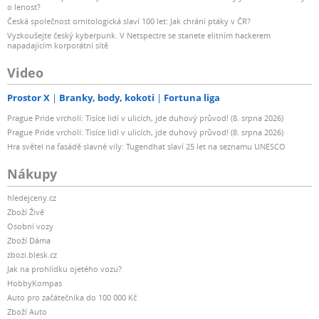
o lenost?
Česká společnost ornitologická slaví 100 let: Jak chrání ptáky v ČR?
Vyzkoušejte český kyberpunk. V Netspectre se stanete elitním hackerem
napadajícím korporátní sítě
Video
Prostor X
Branky, body, kokoti
Fortuna liga
Prague Pride vrcholí: Tisíce lidí v ulicích, jde duhový průvod! (8. srpna 2026)
Prague Pride vrcholí: Tisíce lidí v ulicích, jde duhový průvod! (8. srpna 2026)
Hra světel na fasádě slavné vily: Tugendhat slaví 25 let na seznamu UNESCO
Nákupy
hledejceny.cz
Zboží Živě
Osobní vozy
Zboží Dáma
zbozi.blesk.cz
Jak na prohlídku ojetého vozu?
HobbyKompas
Auto pro začátečníka do 100 000 Kč
Zboží Auto