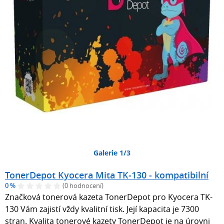
Galerie 1/3
TonerDepot Kyocera Mita TK-130 - kompatibilní
0 %
(0 hodnocení)
Značková tonerová kazeta TonerDepot pro Kyocera TK-
130 Vám zajistí vždy kvalitní tisk. Její kapacita je 7300
stran. Kvalita tonerové kazety TonerDepot je na úrovni