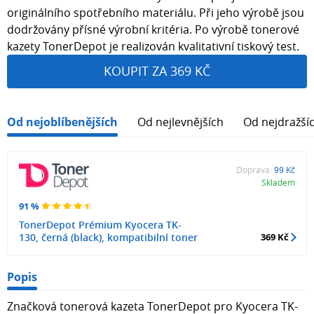
originálního spotřebního materiálu. Při jeho výrobě jsou
dodržovány přísné výrobní kritéria. Po výrobě tonerové
kazety TonerDepot je realizován kvalitativní tiskový test.
KOUPIT ZA 369 KČ
Od nejoblíbenějších
Od nejlevnějších
Od nejdražší
Doprava:
99 Kč
Skladem
91 %
TonerDepot Prémium Kyocera TK-
130, černá (black), kompatibilní toner
369 Kč
Popis
Značková tonerová kazeta TonerDepot pro Kyocera TK-