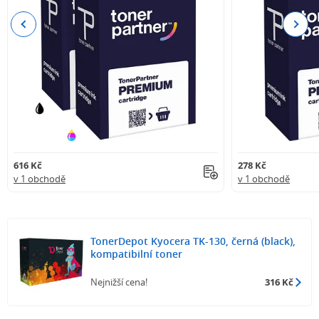
Previous
Next
616 Kč
278 Kč
v 1 obchodě
v 1 obchodě
TonerDepot Kyocera TK-130, černá (black),
kompatibilní toner
Nejnižší cena!
316 Kč