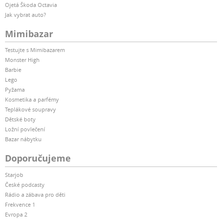
Ojetá Škoda Octavia
Jak vybrat auto?
Mimibazar
Testujte s Mimibazarem
Monster High
Barbie
Lego
Pyžama
Kosmetika a parfémy
Teplákové soupravy
Dětské boty
Ložní povlečení
Bazar nábytku
Doporučujeme
Starjob
České podcasty
Rádio a zábava pro děti
Frekvence 1
Evropa 2