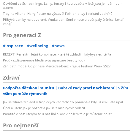
Osvěžení ve Schladmingu: Lamy, ferraty i koulovačka v létě jsou jen pár hodin
autem
Tipy na víkend: Harry Potter na výstavě! Folklor, bitvy i setkání vodníků
Přibývá paniky na dovolené: Vnuka paní Soni v hotelu poštípaly štěnice! Lékaři
varují
Pro generaci Z
#inspirace
#wellbeing
#news
RECEPT: Perfektní letní kombinace, které tě zchladí, i kdybys nechtěl*a
Proč každá generace hledá svůj signature beauty look
Září patří módě: Co přinese Mercedes-Benz Prague Fashion Week SS27
Zdraví
Podpořte dětskou imunitu
Babské rady proti nachlazení
S čím
vším pomůže rýmovník
Jak se zdravě zchladit v tropických vedrech: Co pomáhá a kdy už riskujete úpal
Úpal a úžeh: Jak je poznat a jak se z nich rychle vyléčit
Parazité v nás: Kterým se u nás líbí a kde v našem těle je můžeme najít?
Pro nejmenší