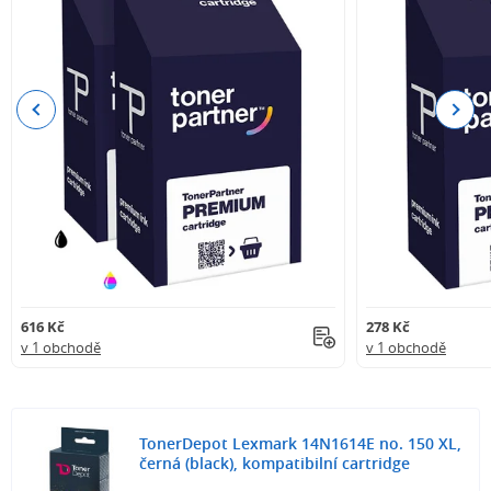
Previous
Next
616 Kč
278 Kč
v 1 obchodě
v 1 obchodě
TonerDepot Lexmark 14N1614E no. 150 XL,
černá (black), kompatibilní cartridge