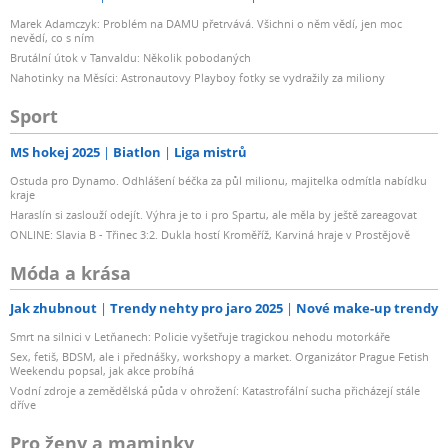
Marek Adamczyk: Problém na DAMU přetrvává. Všichni o něm vědí, jen moc
nevědí, co s ním
Brutální útok v Tanvaldu: Několik pobodaných
Nahotinky na Měsíci: Astronautovy Playboy fotky se vydražily za miliony
Sport
MS hokej 2025
Biatlon
Liga mistrů
Ostuda pro Dynamo. Odhlášení béčka za půl milionu, majitelka odmítla nabídku
kraje
Haraslín si zaslouží odejít. Výhra je to i pro Spartu, ale měla by ještě zareagovat
ONLINE: Slavia B - Třinec 3:2. Dukla hostí Kroměříž, Karviná hraje v Prostějově
Móda a krása
Jak zhubnout
Trendy nehty pro jaro 2025
Nové make-up trendy
Smrt na silnici v Letňanech: Policie vyšetřuje tragickou nehodu motorkáře
Sex, fetiš, BDSM, ale i přednášky, workshopy a market. Organizátor Prague Fetish
Weekendu popsal, jak akce probíhá
Vodní zdroje a zemědělská půda v ohrožení: Katastrofální sucha přicházejí stále
dříve
Pro ženy a maminky