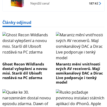
Nejnižší cena!
187 Kč
Články odjinud
Ghost Recon Wildlands
Marantz mění vnitřnosti
dostal vylepšení a novou
svých AV receiverů. Mají
misi. Starší díl Ubisoft
osmikanálový DAC a Dirac
rozdává na PC zdarma
Live podporuje i tenký
model