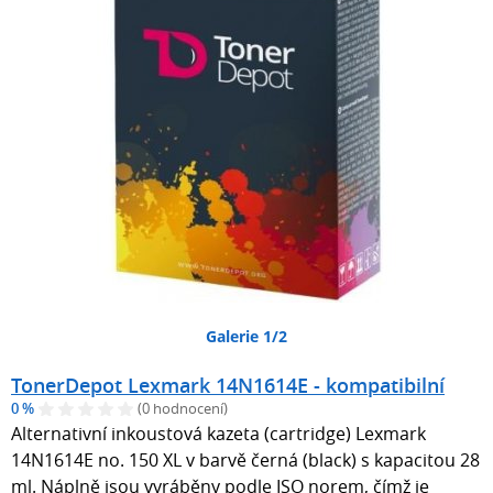
Galerie 1/2
TonerDepot Lexmark 14N1614E - kompatibilní
0 %
(0 hodnocení)
Alternativní inkoustová kazeta (cartridge) Lexmark
14N1614E no. 150 XL v barvě černá (black) s kapacitou 28
ml. Náplně jsou vyráběny podle ISO norem, čímž je