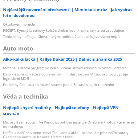
Nejčastější novoroční předsevzetí
Miminko a mráz
Jak vybírat
letní dovolenou
Okurková limonáda
RECEPT: Kynutý švestkový koláč s drobenkou. Klasika, se kterou zabodujete
Tohle nikdy neříkejte! Slova, kterými rodiče dětem ubližují ze všeho nejvíc
Auto-moto
Alko-kalkulačka
Rallye Dakar 2025
Dálniční známka 2025
MotoGP: Páteční program ve Velké Británii uzavřel rekordním časem Bezzecchi
Další klasická corvette s dobrými jízdními vlastnostmi? Mitsuoka znovu využije
legendární MX-5
Problémy Cadillacu s brzdami souvisí podle Bottase s jejich chlazením
Věda a technika
Nejlepší chytré hodinky
Nejlepší telefony
Nejlepší VPN –
srovnání
Microsoft se nepoučil. Ve Windows potichu instaluje OneDrive Photos, které nelze
odinstalovat
Netflix a další na víkend: nový Ted Lasso a akční Lioness. Ale především horory
Úkryt nebo past a 28 let poté: Chrám z kostí