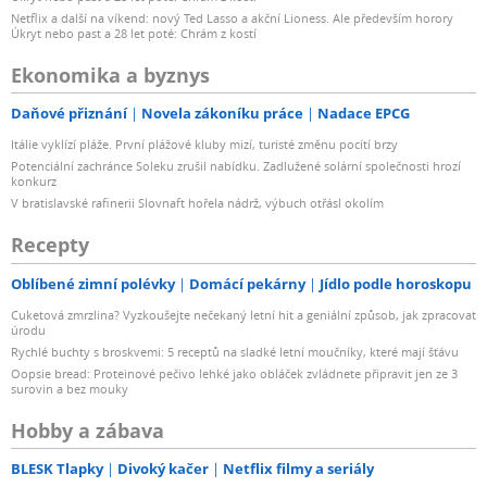
Netflix a další na víkend: nový Ted Lasso a akční Lioness. Ale především horory
Úkryt nebo past a 28 let poté: Chrám z kostí
Ekonomika a byznys
Daňové přiznání
Novela zákoníku práce
Nadace EPCG
Itálie vyklízí pláže. První plážové kluby mizí, turisté změnu pocítí brzy
Potenciální zachránce Soleku zrušil nabídku. Zadlužené solární společnosti hrozí
konkurz
V bratislavské rafinerii Slovnaft hořela nádrž, výbuch otřásl okolím
Recepty
Oblíbené zimní polévky
Domácí pekárny
Jídlo podle horoskopu
Cuketová zmrzlina? Vyzkoušejte nečekaný letní hit a geniální způsob, jak zpracovat
úrodu
Rychlé buchty s broskvemi: 5 receptů na sladké letní moučníky, které mají šťávu
Oopsie bread: Proteinové pečivo lehké jako obláček zvládnete připravit jen ze 3
surovin a bez mouky
Hobby a zábava
BLESK Tlapky
Divoký kačer
Netflix filmy a seriály