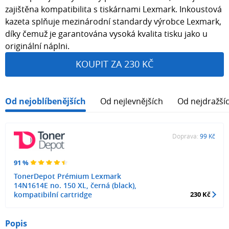
zajištěna kompatibilita s tiskárnami Lexmark. Inkoustová
kazeta splňuje mezinárodní standardy výrobce Lexmark,
díky čemuž je garantována vysoká kvalita tisku jako u
originální náplni.
KOUPIT ZA 230 KČ
Od nejoblíbenějších
Od nejlevnějších
Od nejdražší
Doprava:
99 Kč
91 %
TonerDepot Prémium Lexmark
14N1614E no. 150 XL, černá (black),
kompatibilní cartridge
230 Kč
Popis