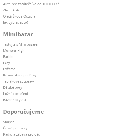
Auto pro začátečníka do 100 000 Kč
Zboží Auto
Ojetá Škoda Octavia
Jak vybrat auto?
Mimibazar
Testujte s Mimibazarem
Monster High
Barbie
Lego
Pyžama
Kosmetika a parfémy
Teplákové soupravy
Dětské boty
Ložní povlečení
Bazar nábytku
Doporučujeme
Starjob
České podcasty
Rádio a zábava pro děti