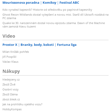
Mourissonova poradna
Komiksy
Festival ABC
Kdo vynalezl kapesník? Historie od středověku po papírové kapesníky
Ghost Recon Wildlands dostal vylepšení a novou misi. Starší díl Ubisoft rozdává na
PC zdarma
Quake ke 30. narozeninám dostal novou epizodu zdarma. Dawn of the Machine
vám zamotá hlavu iluzemi
Video
Prostor X
Branky, body, kokoti
Fortuna liga
Milan Knížák pohřeb
Jiří Pospíšil
Václav Klaus
Nákupy
hledejceny.cz
Zboží Živě
Osobní vozy
Zboží Dáma
zbozi.blesk.cz
Jak na prohlídku ojetého vozu?
HobbyKompas