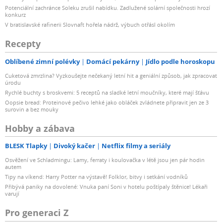
Potenciální zachránce Soleku zrušil nabídku. Zadlužené solární společnosti hrozí
konkurz
V bratislavské rafinerii Slovnaft hořela nádrž, výbuch otřásl okolím
Recepty
Oblíbené zimní polévky
Domácí pekárny
Jídlo podle horoskopu
Cuketová zmrzlina? Vyzkoušejte nečekaný letní hit a geniální způsob, jak zpracovat
úrodu
Rychlé buchty s broskvemi: 5 receptů na sladké letní moučníky, které mají šťávu
Oopsie bread: Proteinové pečivo lehké jako obláček zvládnete připravit jen ze 3
surovin a bez mouky
Hobby a zábava
BLESK Tlapky
Divoký kačer
Netflix filmy a seriály
Osvěžení ve Schladmingu: Lamy, ferraty i koulovačka v létě jsou jen pár hodin
autem
Tipy na víkend: Harry Potter na výstavě! Folklor, bitvy i setkání vodníků
Přibývá paniky na dovolené: Vnuka paní Soni v hotelu poštípaly štěnice! Lékaři
varují
Pro generaci Z