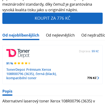
mezinárodní standardy, díky čemuž je garantována
vysoká kvalita tisku jako u originální náplni.
KOUPIT ZA 776 KČ
Od nejoblíbenějších
Od nejlevnějších
Od nejdražší
Doprava:
99 Kč
91 %
TonerDepot Prémium Xerox
108R00796 (3635), černá (black),
kompatibilní toner
776 Kč
Popis
Alternativní laserový toner Xerox 108R00796 (3635) v