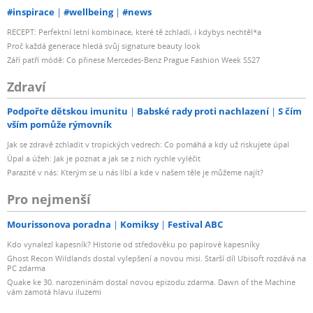
#inspirace
#wellbeing
#news
RECEPT: Perfektní letní kombinace, které tě zchladí, i kdybys nechtěl*a
Proč každá generace hledá svůj signature beauty look
Září patří módě: Co přinese Mercedes-Benz Prague Fashion Week SS27
Zdraví
Podpořte dětskou imunitu
Babské rady proti nachlazení
S čím
vším pomůže rýmovník
Jak se zdravě zchladit v tropických vedrech: Co pomáhá a kdy už riskujete úpal
Úpal a úžeh: Jak je poznat a jak se z nich rychle vyléčit
Parazité v nás: Kterým se u nás líbí a kde v našem těle je můžeme najít?
Pro nejmenší
Mourissonova poradna
Komiksy
Festival ABC
Kdo vynalezl kapesník? Historie od středověku po papírové kapesníky
Ghost Recon Wildlands dostal vylepšení a novou misi. Starší díl Ubisoft rozdává na
PC zdarma
Quake ke 30. narozeninám dostal novou epizodu zdarma. Dawn of the Machine
vám zamotá hlavu iluzemi