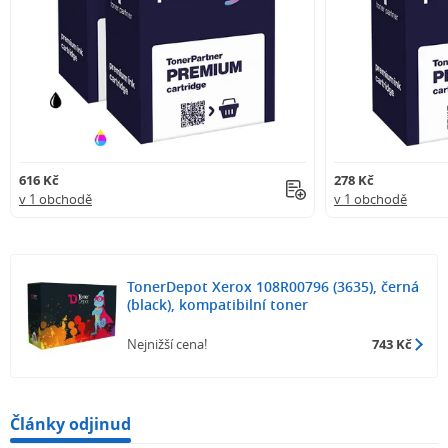
616 Kč
278 Kč
v 1 obchodě
v 1 obchodě
TonerDepot Xerox 108R00796 (3635), černá
(black), kompatibilní toner
Nejnižší cena!
743 Kč
Články odjinud