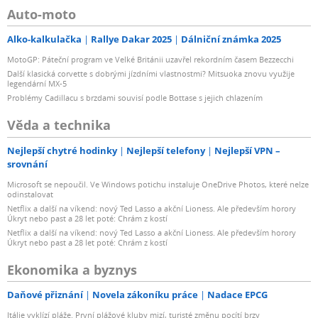
Auto-moto
Alko-kalkulačka
Rallye Dakar 2025
Dálniční známka 2025
MotoGP: Páteční program ve Velké Británii uzavřel rekordním časem Bezzecchi
Další klasická corvette s dobrými jízdními vlastnostmi? Mitsuoka znovu využije
legendární MX-5
Problémy Cadillacu s brzdami souvisí podle Bottase s jejich chlazením
Věda a technika
Nejlepší chytré hodinky
Nejlepší telefony
Nejlepší VPN –
srovnání
Microsoft se nepoučil. Ve Windows potichu instaluje OneDrive Photos, které nelze
odinstalovat
Netflix a další na víkend: nový Ted Lasso a akční Lioness. Ale především horory
Úkryt nebo past a 28 let poté: Chrám z kostí
Netflix a další na víkend: nový Ted Lasso a akční Lioness. Ale především horory
Úkryt nebo past a 28 let poté: Chrám z kostí
Ekonomika a byznys
Daňové přiznání
Novela zákoníku práce
Nadace EPCG
Itálie vyklízí pláže. První plážové kluby mizí, turisté změnu pocítí brzy