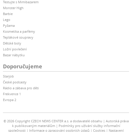
Testujte s Mimibazarem
Monster High
Barbie
Lego
Pyžama
Kosmetika a parfémy
Teplákové soupravy
Dětské boty
Ložní povlečení
Bazar nábytku
Doporučujeme
Starjob
České podcasty
Rádio a zábava pro děti
Frekvence 1
Evropa 2
© 2026 Copyright CZECH NEWS CENTER a.s. a dodavatelé obsahu
Autorská práva
k publikovaným materiálům
Podmínky pro užívání služby informační
společnosti
Informace o zpracování osobních údajů
Cookies
Nastavení