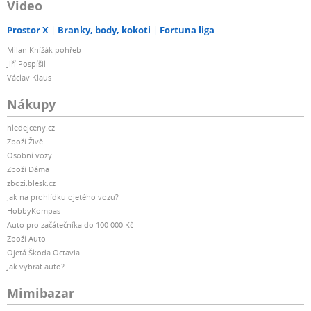
Video
Prostor X
Branky, body, kokoti
Fortuna liga
Milan Knížák pohřeb
Jiří Pospíšil
Václav Klaus
Nákupy
hledejceny.cz
Zboží Živě
Osobní vozy
Zboží Dáma
zbozi.blesk.cz
Jak na prohlídku ojetého vozu?
HobbyKompas
Auto pro začátečníka do 100 000 Kč
Zboží Auto
Ojetá Škoda Octavia
Jak vybrat auto?
Mimibazar