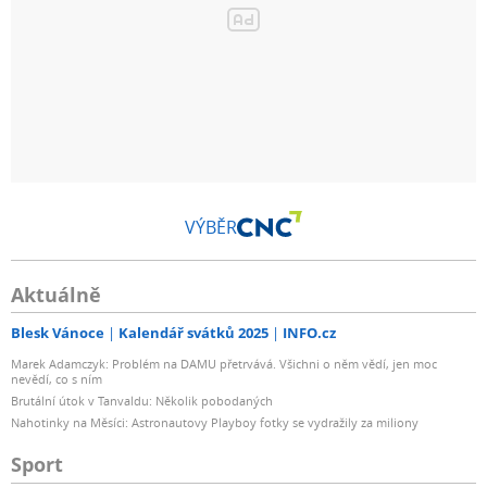
VÝBĚR
Aktuálně
Blesk Vánoce
Kalendář svátků 2025
INFO.cz
Marek Adamczyk: Problém na DAMU přetrvává. Všichni o něm vědí, jen moc
nevědí, co s ním
Brutální útok v Tanvaldu: Několik pobodaných
Nahotinky na Měsíci: Astronautovy Playboy fotky se vydražily za miliony
Sport