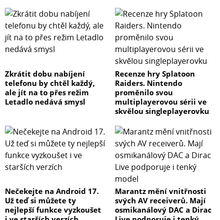
Zkrátit dobu nabíjení
Recenze hry Splatoon
telefonu by chtěl každý,
Raiders. Nintendo
ale jít na to přes režim
proměnilo svou
Letadlo nedává smysl
multiplayerovou sérii ve
skvělou singleplayerovku
Nečekejte na Android 17.
Marantz mění vnitřnosti
Už teď si můžete ty
svých AV receiverů. Mají
nejlepší funkce vyzkoušet
osmikanálový DAC a Dirac
i ve starších verzích
Live podporuje i tenký