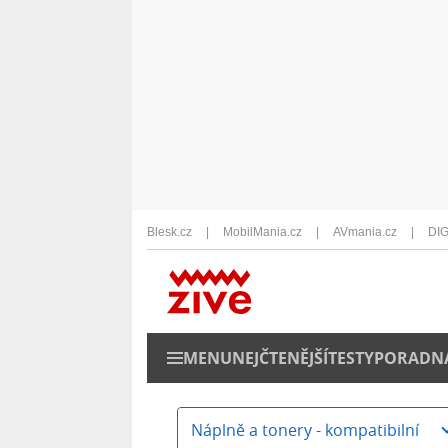
Blesk.cz
MobilMania.cz
AVmania.cz
DIG
MENU
NEJČTENĚJŠÍ
TESTY
PORADN
Náplně a tonery - kompatibilní