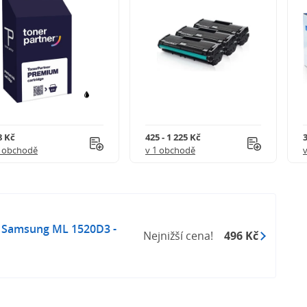
8 Kč
425 - 1 225 Kč
3
1 obchodě
v 1 obchodě
Samsung ML 1520D3 -
Nejnižší cena!
496 Kč