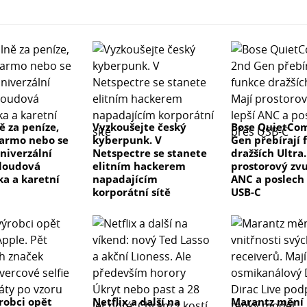
 za peníze,
Vyzkoušejte český
Bose QuietCom
armo nebo se
kyberpunk. V
Gen přebírají 
Univerzální
Netspectre se stanete
dražších Ultra.
cloudová
elitním hackerem
prostorový zvu
a a karetní
napadajícím
ANC a poslech
korporátní sítě
USB-C
ýrobci opět
Netflix a další na
Marantz mění