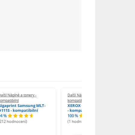
alší Náplně a tonery -
Další Náplně a tonery -
ompatibilní
kompatibilní
Gigaprint Samsung MLT-
XEROX Brother TN-2590XL
D111S - kompatibilní
- kompatibilní
94 %
100 %
(212 hodnocení)
(1 hodnocení)