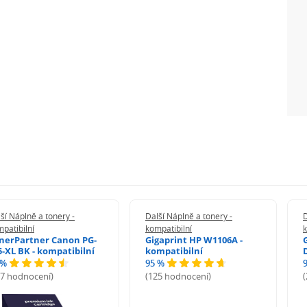
ší Náplně a tonery -
Další Náplně a tonery -
D
patibilní
kompatibilní
k
nerPartner Canon PG-
Gigaprint HP W1106A -
5-XL BK - kompatibilní
kompatibilní
 %
95 %
27 hodnocení)
(125 hodnocení)