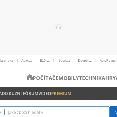
Iarena.cz
Auto.cz
E15.cz
iSport.cz
Doupě.cz
AutoRevue.
POČÍTAČE
MOBILY
TECHNIKA
HRY
A
DISKUZNÍ FÓRUM
VIDEO
PREMIUM