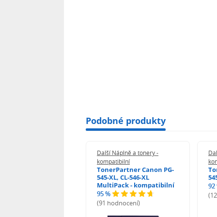
Podobné produkty
 Náplně a tonery -
Další Náplně a tonery -
Dal
tibilní
kompatibilní
kom
print Samsung MLT-
TonerPartner Canon PG-
To
L - kompatibilní
545-XL, CL-546-XL
54
MultiPack - kompatibilní
92
95 %
 hodnocení)
(1
(91 hodnocení)