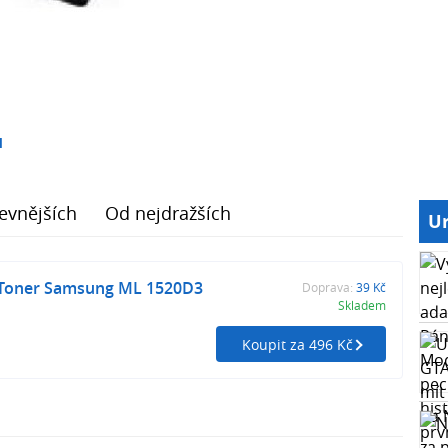
1
evnějších
Od nejdražších
Ur
oner Samsung ML 1520D3
Doprava:
39 Kč
Skladem
Koupit za 496 Kč