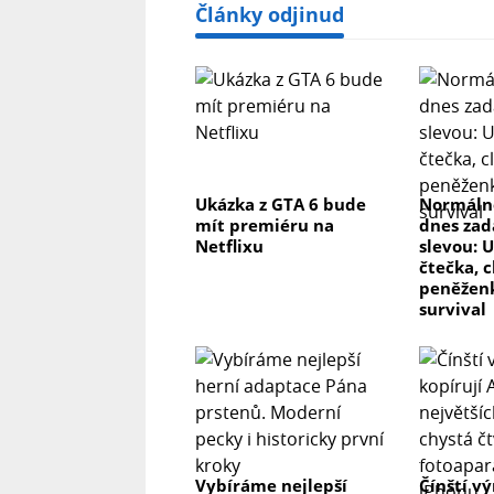
Články odjinud
Ukázka z GTA 6 bude
Normálně
mít premiéru na
dnes zad
Netflixu
slevou: 
čtečka, 
peněženk
survival
Vybíráme nejlepší
Čínští v