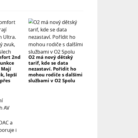
fort 2nd
O2 má nový dětský
funkce
tarif, kde se data
 Mají
nezastaví. Pořídit ho
k, lepší
mohou rodiče s dalšími
 přes
službami v O2 Spolu