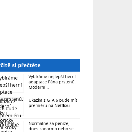
čitě si přečtěte
Vybíráme nejlepší herní
adaptace Pána prstenů.
Moderní...
Ukázka z GTA 6 bude mít
premiéru na Netflixu
Normálně za peníze,
dnes zadarmo nebo se