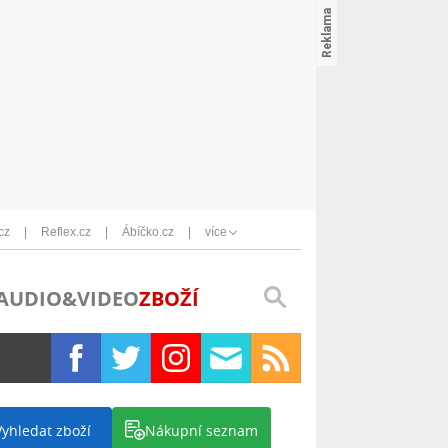
cz
Reflex.cz
Ábíčko.cz
více
AUDIO&VIDEO
ZBOŽÍ
Vyhledat zboží
Nákupní seznam