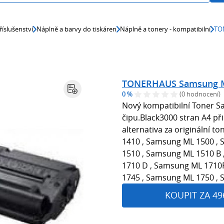
říslušenství
Náplně a barvy do tiskáren
Náplně a tonery - kompatibilní
TO
TONERHAUS Samsung ML
0 %
(0 hodnocení)
Nový kompatibilní Toner 
čipu.Black3000 stran A4 p
alternativa za originální t
1410 , Samsung ML 1500 ,
1510 , Samsung ML 1510 B
1710 D , Samsung ML 1710
1745 , Samsung ML 1750 ,
KOUPIT ZA 49