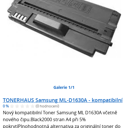
Galerie 1/1
TONERHAUS Samsung ML-D1630A - kompatibilní
0 %
(0 hodnocení)
Nový kompatibilní Toner Samsung ML D1630A včetně
nového čipu.Black2000 stran A4 při 5%
pokrytíPlnohodnotná alternativa za originální toner do