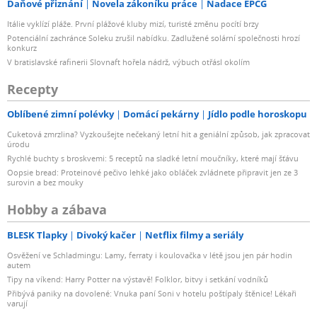
Daňové přiznání
Novela zákoníku práce
Nadace EPCG
Itálie vyklízí pláže. První plážové kluby mizí, turisté změnu pocítí brzy
Potenciální zachránce Soleku zrušil nabídku. Zadlužené solární společnosti hrozí
konkurz
V bratislavské rafinerii Slovnaft hořela nádrž, výbuch otřásl okolím
Recepty
Oblíbené zimní polévky
Domácí pekárny
Jídlo podle horoskopu
Cuketová zmrzlina? Vyzkoušejte nečekaný letní hit a geniální způsob, jak zpracovat
úrodu
Rychlé buchty s broskvemi: 5 receptů na sladké letní moučníky, které mají šťávu
Oopsie bread: Proteinové pečivo lehké jako obláček zvládnete připravit jen ze 3
surovin a bez mouky
Hobby a zábava
BLESK Tlapky
Divoký kačer
Netflix filmy a seriály
Osvěžení ve Schladmingu: Lamy, ferraty i koulovačka v létě jsou jen pár hodin
autem
Tipy na víkend: Harry Potter na výstavě! Folklor, bitvy i setkání vodníků
Přibývá paniky na dovolené: Vnuka paní Soni v hotelu poštípaly štěnice! Lékaři
varují