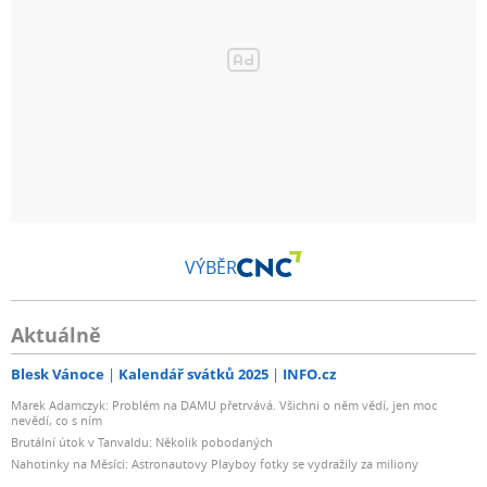
VÝBĚR
Aktuálně
Blesk Vánoce
Kalendář svátků 2025
INFO.cz
Marek Adamczyk: Problém na DAMU přetrvává. Všichni o něm vědí, jen moc
nevědí, co s ním
Brutální útok v Tanvaldu: Několik pobodaných
Nahotinky na Měsíci: Astronautovy Playboy fotky se vydražily za miliony