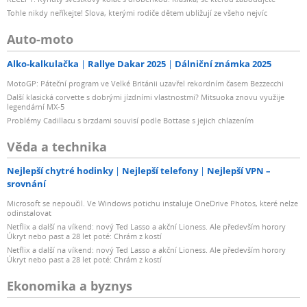
Tohle nikdy neříkejte! Slova, kterými rodiče dětem ubližují ze všeho nejvíc
Auto-moto
Alko-kalkulačka
Rallye Dakar 2025
Dálniční známka 2025
MotoGP: Páteční program ve Velké Británii uzavřel rekordním časem Bezzecchi
Další klasická corvette s dobrými jízdními vlastnostmi? Mitsuoka znovu využije
legendární MX-5
Problémy Cadillacu s brzdami souvisí podle Bottase s jejich chlazením
Věda a technika
Nejlepší chytré hodinky
Nejlepší telefony
Nejlepší VPN –
srovnání
Microsoft se nepoučil. Ve Windows potichu instaluje OneDrive Photos, které nelze
odinstalovat
Netflix a další na víkend: nový Ted Lasso a akční Lioness. Ale především horory
Úkryt nebo past a 28 let poté: Chrám z kostí
Netflix a další na víkend: nový Ted Lasso a akční Lioness. Ale především horory
Úkryt nebo past a 28 let poté: Chrám z kostí
Ekonomika a byznys