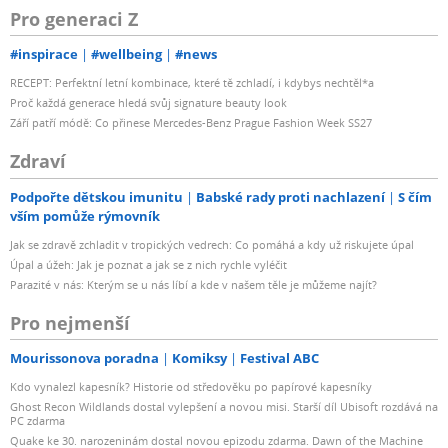
Pro generaci Z
#inspirace
#wellbeing
#news
RECEPT: Perfektní letní kombinace, které tě zchladí, i kdybys nechtěl*a
Proč každá generace hledá svůj signature beauty look
Září patří módě: Co přinese Mercedes-Benz Prague Fashion Week SS27
Zdraví
Podpořte dětskou imunitu
Babské rady proti nachlazení
S čím
vším pomůže rýmovník
Jak se zdravě zchladit v tropických vedrech: Co pomáhá a kdy už riskujete úpal
Úpal a úžeh: Jak je poznat a jak se z nich rychle vyléčit
Parazité v nás: Kterým se u nás líbí a kde v našem těle je můžeme najít?
Pro nejmenší
Mourissonova poradna
Komiksy
Festival ABC
Kdo vynalezl kapesník? Historie od středověku po papírové kapesníky
Ghost Recon Wildlands dostal vylepšení a novou misi. Starší díl Ubisoft rozdává na
PC zdarma
Quake ke 30. narozeninám dostal novou epizodu zdarma. Dawn of the Machine