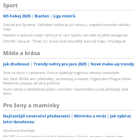
Sport
MS hokej 2025
Biatlon
Liga mistrů
Ostuda pro Dynamo. Odhlášení béčka za půl milionu, majitelka odmítla nabídku
kraje
Haraslín si zaslouží odejít. Výhra je to i pro Spartu, ale měla by ještě zareagovat
ONLINE: Slavia B - Třinec 3:2. Dukla hostí Kroměříž, Karviná hraje v Prostějově
Móda a krása
Jak zhubnout
Trendy nehty pro jaro 2025
Nové make-up trendy
Smrt na silnici v Letňanech: Policie vyšetřuje tragickou nehodu motorkáře
Sex, fetiš, BDSM, ale i přednášky, workshopy a market. Organizátor Prague Fetish
Weekendu popsal, jak akce probíhá
Vodní zdroje a zemědělská půda v ohrožení: Katastrofální sucha přicházejí stále
dříve
Pro ženy a maminky
Nejčastější novoroční předsevzetí
Miminko a mráz
Jak vybírat
letní dovolenou
Okurková limonáda
RECEPT: Kynutý švestkový koláč s drobenkou. Klasika, se kterou zabodujete