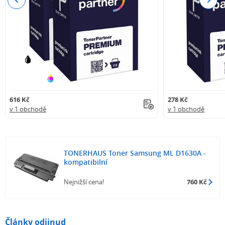
616 Kč
278 Kč
v 1 obchodě
v 1 obchodě
TONERHAUS Toner Samsung ML D1630A -
kompatibilní
Nejnižší cena!
760 Kč
Články odjinud