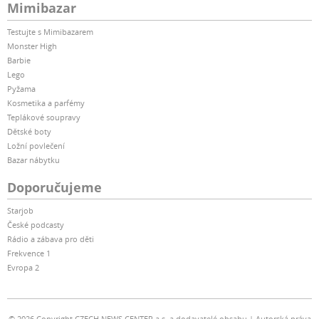
Mimibazar
Testujte s Mimibazarem
Monster High
Barbie
Lego
Pyžama
Kosmetika a parfémy
Teplákové soupravy
Dětské boty
Ložní povlečení
Bazar nábytku
Doporučujeme
Starjob
České podcasty
Rádio a zábava pro děti
Frekvence 1
Evropa 2
© 2026 Copyright CZECH NEWS CENTER a.s. a dodavatelé obsahu
Autorská práva