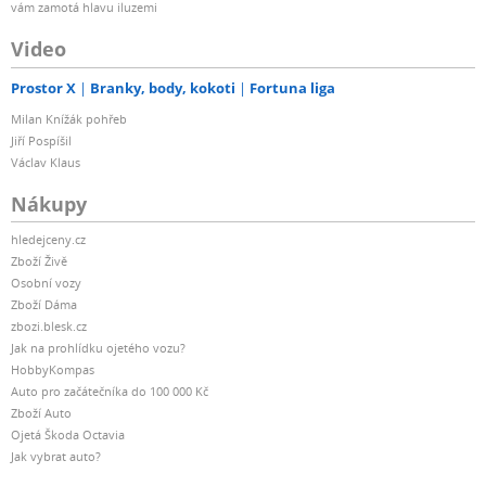
vám zamotá hlavu iluzemi
Video
Prostor X
Branky, body, kokoti
Fortuna liga
Milan Knížák pohřeb
Jiří Pospíšil
Václav Klaus
Nákupy
hledejceny.cz
Zboží Živě
Osobní vozy
Zboží Dáma
zbozi.blesk.cz
Jak na prohlídku ojetého vozu?
HobbyKompas
Auto pro začátečníka do 100 000 Kč
Zboží Auto
Ojetá Škoda Octavia
Jak vybrat auto?