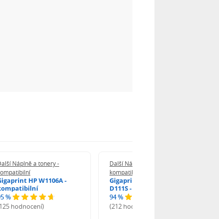
alší Náplně a tonery -
Další Náplně a tonery -
ompatibilní
kompatibilní
Gigaprint HP W1106A -
Gigaprint Samsung MLT-
kompatibilní
D111S - kompatibilní
95 %
94 %
(125 hodnocení)
(212 hodnocení)