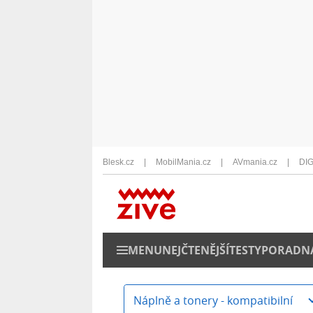
Blesk.cz
MobilMania.cz
AVmania.cz
DIG
MENU
NEJČTENĚJŠÍ
TESTY
PORADN
Náplně a tonery - kompatibilní