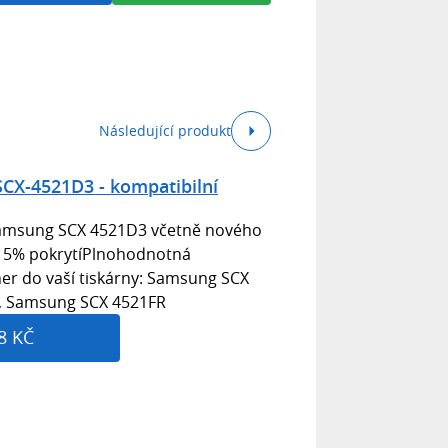
Následující produkt
X-4521D3 - kompatibilní
Samsung SCX 4521D3 včetně nového
ři 5% pokrytíPlnohodnotná
oner do vaší tiskárny: Samsung SCX
 , Samsung SCX 4521FR
8 KČ