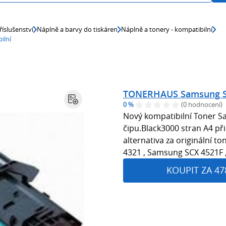
říslušenství
Náplně a barvy do tiskáren
Náplně a tonery - kompatibilní
ilní
TONERHAUS Samsung SC
0 %
(0 hodnocení)
Nový kompatibilní Toner 
čipu.Black3000 stran A4 p
alternativa za originální t
4321 , Samsung SCX 4521F
KOUPIT ZA 47