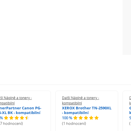
ší Náplně a tonery -
Další Náplně a tonery -
D
patibilní
kompatibilní
k
nerPartner Canon PG-
XEROX Brother TN-2590XL
5-XL BK - kompatibilní
- kompatibilní
 %
100 %
27 hodnocení)
(1 hodnocení)