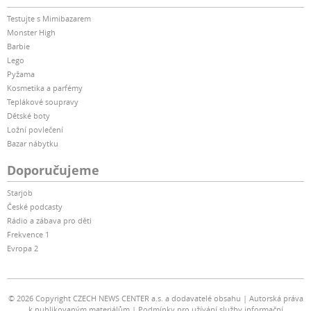
Testujte s Mimibazarem
Monster High
Barbie
Lego
Pyžama
Kosmetika a parfémy
Teplákové soupravy
Dětské boty
Ložní povlečení
Bazar nábytku
Doporučujeme
Starjob
České podcasty
Rádio a zábava pro děti
Frekvence 1
Evropa 2
© 2026 Copyright CZECH NEWS CENTER a.s. a dodavatelé obsahu
Autorská práva
k publikovaným materiálům
Podmínky pro užívání služby informační