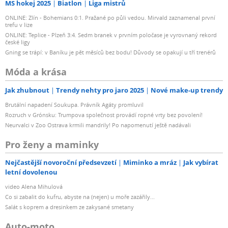
MS hokej 2025
Biatlon
Liga mistrů
ONLINE: Zlín - Bohemians 0:1. Pražané po půli vedou. Mirvald zaznamenal první
trefu v lize
ONLINE: Teplice - Plzeň 3:4. Sedm branek v prvním poločase je vyrovnaný rekord
české ligy
Gning se trápí: v Baníku je pět měsíců bez bodu! Důvody se opakují u tří trenérů
Móda a krása
Jak zhubnout
Trendy nehty pro jaro 2025
Nové make-up trendy
Brutální napadení Soukupa. Právník Agáty promluvil
Rozruch v Grónsku: Trumpova společnost provádí ropné vrty bez povolení!
Neurvalci v Zoo Ostrava krmili mandrily! Po napomenutí ještě nadávali
Pro ženy a maminky
Nejčastější novoroční předsevzetí
Miminko a mráz
Jak vybírat
letní dovolenou
video Alena Mihulová
Co si zabalit do kufru, abyste na (nejen) u moře zazářily...
Salát s koprem a dresinkem ze zakysané smetany
Auto-moto