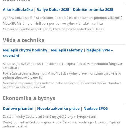
Alko-kalkulačka
Rallye Dakar 2025
Dálniční známka 2025
Výhřev, čidla a stačí, říká průzkum. Pokročilá elektronika není prioritou zákazníků
MotoGP: Martin proměnil pole position ve výhru v britském sprintu
Câmara se vyjádřil ke spekulacím, které ho pojí se sedačkou u Haasu
Věda a technika
Nejlepší chytré hodinky
Nejlepší telefony
Nejlepší VPN –
srovnání
Aktualizujte své Windows 11 Insider do 11. srpna. Pak už vám nebudou fungovat
aktualizace
Pokračuje záchrana Starshipu. V moři už dva týdny plave monstrum vysoké jako
sedmnáctipatrový panelák
Normálně za peníze, dnes zadarmo nebo se slevou: Univerzální čtečka, cloudová
peněženka a karetní survival
Ekonomika a byznys
Daňové přiznání
Novela zákoníku práce
Nadace EPCG
Za státní dluhy Česko platí čtvrté nejvyšší úroky v Evropské unii
Děsivý pohled na českou krajinu. Proč v Česku mizí voda a jak k tomu přispívají
rodinné bazény?