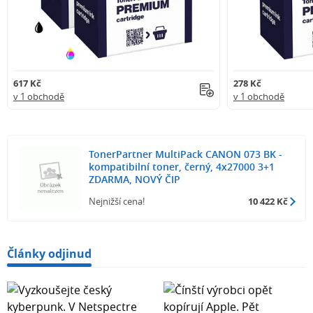
617 Kč
278 Kč
v 1 obchodě
v 1 obchodě
TonerPartner MultiPack CANON 073 BK -
kompatibilní toner, černý, 4x27000 3+1
ZDARMA, NOVÝ ČIP
Nejnižší cena!
10 422 Kč
Články odjinud