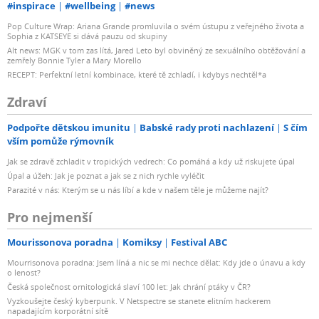
#inspirace
#wellbeing
#news
Pop Culture Wrap: Ariana Grande promluvila o svém ústupu z veřejného života a
Sophia z KATSEYE si dává pauzu od skupiny
Alt news: MGK v tom zas lítá, Jared Leto byl obviněný ze sexuálního obtěžování a
zemřely Bonnie Tyler a Mary Morello
RECEPT: Perfektní letní kombinace, které tě zchladí, i kdybys nechtěl*a
Zdraví
Podpořte dětskou imunitu
Babské rady proti nachlazení
S čím
vším pomůže rýmovník
Jak se zdravě zchladit v tropických vedrech: Co pomáhá a kdy už riskujete úpal
Úpal a úžeh: Jak je poznat a jak se z nich rychle vyléčit
Parazité v nás: Kterým se u nás líbí a kde v našem těle je můžeme najít?
Pro nejmenší
Mourissonova poradna
Komiksy
Festival ABC
Mourrisonova poradna: Jsem líná a nic se mi nechce dělat: Kdy jde o únavu a kdy
o lenost?
Česká společnost ornitologická slaví 100 let: Jak chrání ptáky v ČR?
Vyzkoušejte český kyberpunk. V Netspectre se stanete elitním hackerem
napadajícím korporátní sítě