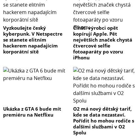
Vyzkoušejte český
Čínští výrobci opět
kyberpunk. V Netspectre
kopírují Apple. Pět
se stanete elitním
největších značek chystá
hackerem napadajícím
čtvercové selfie
korporátní sítě
fotoaparáty po vzoru
iPhonu
Ukázka z GTA 6 bude mít
O2 má nový dětský tarif,
premiéru na Netflixu
kde se data nezastaví.
Pořídit ho mohou rodiče s
dalšími službami v O2
Spolu