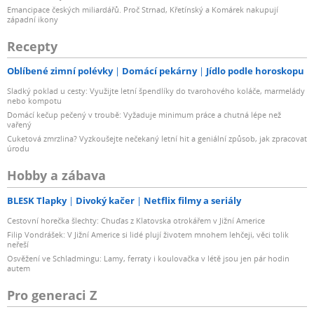
Emancipace českých miliardářů. Proč Strnad, Křetínský a Komárek nakupují
západní ikony
Recepty
Oblíbené zimní polévky
Domácí pekárny
Jídlo podle horoskopu
Sladký poklad u cesty: Využijte letní špendlíky do tvarohového koláče, marmelády
nebo kompotu
Domácí kečup pečený v troubě: Vyžaduje minimum práce a chutná lépe než
vařený
Cuketová zmrzlina? Vyzkoušejte nečekaný letní hit a geniální způsob, jak zpracovat
úrodu
Hobby a zábava
BLESK Tlapky
Divoký kačer
Netflix filmy a seriály
Cestovní horečka šlechty: Chuďas z Klatovska otrokářem v Jižní Americe
Filip Vondrášek: V Jižní Americe si lidé plují životem mnohem lehčeji, věci tolik
neřeší
Osvěžení ve Schladmingu: Lamy, ferraty i koulovačka v létě jsou jen pár hodin
autem
Pro generaci Z