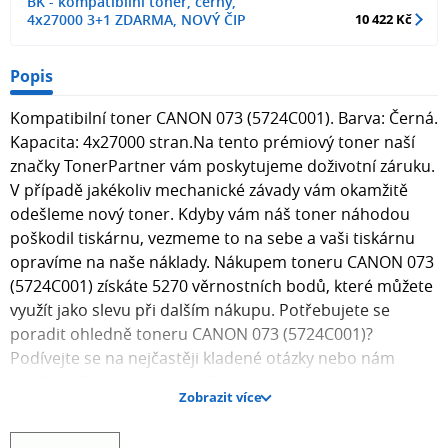
BK - kompatibilní toner, černý,
4x27000 3+1 ZDARMA, NOVÝ ČIP
10 422 Kč
Popis
Kompatibilní toner CANON 073 (5724C001). Barva: Černá.
Kapacita: 4x27000 stran.Na tento prémiový toner naší
značky TonerPartner vám poskytujeme doživotní záruku.
V případě jakékoliv mechanické závady vám okamžitě
odešleme nový toner. Kdyby vám náš toner náhodou
poškodil tiskárnu, vezmeme to na sebe a vaši tiskárnu
opravíme na naše náklady. Nákupem toneru CANON 073
(5724C001) získáte 5270 věrnostních bodů, které můžete
využít jako slevu při dalším nákupu. Potřebujete se
poradit ohledně toneru CANON 073 (5724C001)?
Podívejte se na nejčastěji kladené otázky nebo nám
napište přímo na chat – odkaz naleznete pod výpisem
Zobrazit více
dotazů. Nakupte u nás z pohodlí vašeho domova nebo
kanceláře, bez nutnosti navštívit kamennou prodejnu.