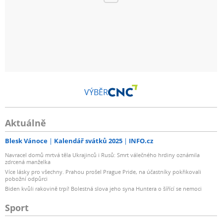
VÝBĚR
Aktuálně
Blesk Vánoce
Kalendář svátků 2025
INFO.cz
Navracel domů mrtvá těla Ukrajinců i Rusů: Smrt válečného hrdiny oznámila
zdrcená manželka
Více lásky pro všechny. Prahou prošel Prague Pride, na účastníky pokřikovali
pobožní odpůrci
Biden kvůli rakovině trpí! Bolestná slova jeho syna Huntera o šířící se nemoci
Sport