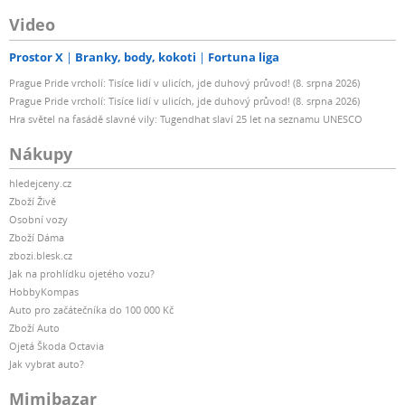
Video
Prostor X
Branky, body, kokoti
Fortuna liga
Prague Pride vrcholí: Tisíce lidí v ulicích, jde duhový průvod! (8. srpna 2026)
Prague Pride vrcholí: Tisíce lidí v ulicích, jde duhový průvod! (8. srpna 2026)
Hra světel na fasádě slavné vily: Tugendhat slaví 25 let na seznamu UNESCO
Nákupy
hledejceny.cz
Zboží Živě
Osobní vozy
Zboží Dáma
zbozi.blesk.cz
Jak na prohlídku ojetého vozu?
HobbyKompas
Auto pro začátečníka do 100 000 Kč
Zboží Auto
Ojetá Škoda Octavia
Jak vybrat auto?
Mimibazar