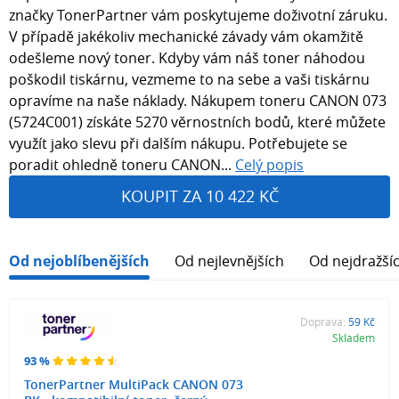
značky TonerPartner vám poskytujeme doživotní záruku.
V případě jakékoliv mechanické závady vám okamžitě
odešleme nový toner. Kdyby vám náš toner náhodou
poškodil tiskárnu, vezmeme to na sebe a vaši tiskárnu
opravíme na naše náklady. Nákupem toneru CANON 073
(5724C001) získáte 5270 věrnostních bodů, které můžete
využít jako slevu při dalším nákupu. Potřebujete se
poradit ohledně toneru CANON...
Celý popis
KOUPIT ZA 10 422 KČ
Od nejoblíbenějších
Od nejlevnějších
Od nejdražší
Doprava:
59 Kč
Skladem
93 %
TonerPartner MultiPack CANON 073