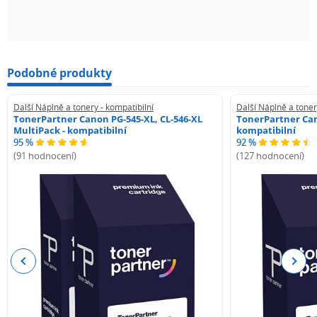
Podobné produkty
Další Náplně a tonery - kompatibilní
Další Náplně a toner
TonerPartner Canon PG-545-XL, CL-546-XL
TonerPartner Can
MultiPack - kompatibilní
kompatibilní
95 %
92 %
(91 hodnocení)
(127 hodnocení)
Previous
Next