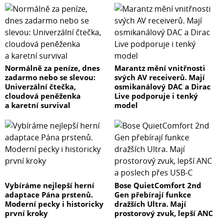
Normálně za peníze, dnes
Marantz mění vnitřnosti
zadarmo nebo se slevou:
svých AV receiverů. Mají
Univerzální čtečka,
osmikanálový DAC a Dirac
cloudová peněženka
Live podporuje i tenký
a karetní survival
model
Vybíráme nejlepší herní
Bose QuietComfort 2nd
adaptace Pána prstenů.
Gen přebírají funkce
Moderní pecky i historicky
dražších Ultra. Mají
první kroky
prostorový zvuk, lepší ANC