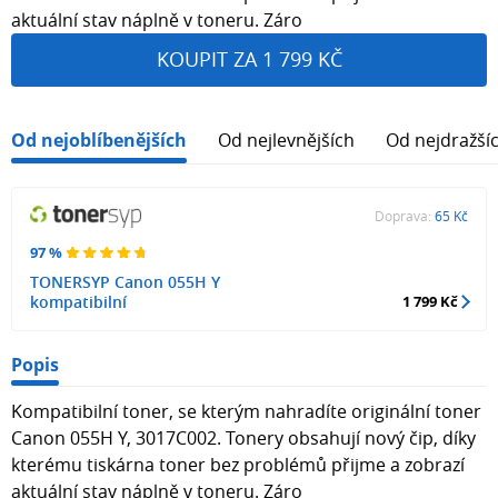
aktuální stav náplně v toneru. Záro
KOUPIT ZA 1 799 KČ
Od nejoblíbenějších
Od nejlevnějších
Od nejdražší
Doprava:
65 Kč
97 %
TONERSYP Canon 055H Y
kompatibilní
1 799 Kč
Popis
Kompatibilní toner, se kterým nahradíte originální toner
Canon 055H Y, 3017C002. Tonery obsahují nový čip, díky
kterému tiskárna toner bez problémů přijme a zobrazí
aktuální stav náplně v toneru. Záro