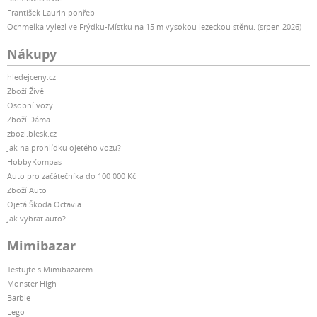
František Laurin pohřeb
Ochmelka vylezl ve Frýdku-Místku na 15 m vysokou lezeckou stěnu. (srpen 2026)
Nákupy
hledejceny.cz
Zboží Živě
Osobní vozy
Zboží Dáma
zbozi.blesk.cz
Jak na prohlídku ojetého vozu?
HobbyKompas
Auto pro začátečníka do 100 000 Kč
Zboží Auto
Ojetá Škoda Octavia
Jak vybrat auto?
Mimibazar
Testujte s Mimibazarem
Monster High
Barbie
Lego