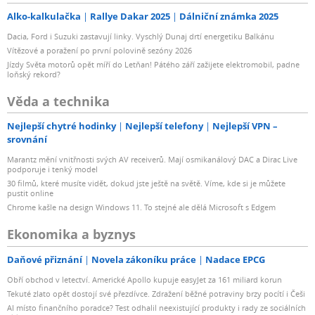
Alko-kalkulačka
Rallye Dakar 2025
Dálniční známka 2025
Dacia, Ford i Suzuki zastavují linky. Vyschlý Dunaj drtí energetiku Balkánu
Vítězové a poražení po první polovině sezóny 2026
Jízdy Světa motorů opět míří do Letňan! Pátého září zažijete elektromobil, padne
loňský rekord?
Věda a technika
Nejlepší chytré hodinky
Nejlepší telefony
Nejlepší VPN –
srovnání
Marantz mění vnitřnosti svých AV receiverů. Mají osmikanálový DAC a Dirac Live
podporuje i tenký model
30 filmů, které musíte vidět, dokud jste ještě na světě. Víme, kde si je můžete
pustit online
Chrome kašle na design Windows 11. To stejné ale dělá Microsoft s Edgem
Ekonomika a byznys
Daňové přiznání
Novela zákoníku práce
Nadace EPCG
Obří obchod v letectví. Americké Apollo kupuje easyJet za 161 miliard korun
Tekuté zlato opět dostojí své přezdívce. Zdražení běžné potraviny brzy pocítí i Češi
AI místo finančního poradce? Test odhalil neexistující produkty i rady ze sociálních