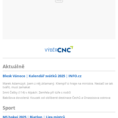
VÝBĚR
Aktuálně
Blesk Vánoce
Kalendář svátků 2025
INFO.cz
Marek Adamczyk: Jsem z něj zklamaný. Klempíř si hraje na ministra. Nestačí se tak
tvářit, musí zamakat
Smrt Češky (†14) v Alpách: Zemřela při túře s rodiči
Babišova dovolená: Kousek od oblíbené destinace Čechů a Onassisova ostrova
Sport
MS hokej 2025
Biatlon
Liga mistrů