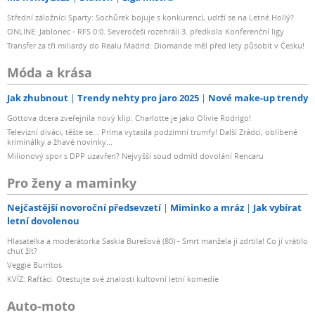
Střední záložníci Sparty: Sochůrek bojuje s konkurencí, udrží se na Letné Hollý?
ONLINE: Jablonec - RFS 0:0. Severočeši rozehráli 3. předkolo Konferenční ligy
Transfer za tři miliardy do Realu Madrid: Diomande měl před lety působit v Česku!
Móda a krása
Jak zhubnout
Trendy nehty pro jaro 2025
Nové make-up trendy
Gottova dcera zveřejnila nový klip: Charlotte je jako Olivie Rodrigo!
Televizní diváci, těšte se... Prima vytasila podzimní trumfy! Další Zrádci, oblíbené
kriminálky a žhavé novinky...
Milionový spor s DPP uzavřen? Nejvyšší soud odmítl dovolání Rencaru
Pro ženy a maminky
Nejčastější novoroční předsevzetí
Miminko a mráz
Jak vybírat
letní dovolenou
Hlasatelka a moderátorka Saskia Burešová (80) - Smrt manžela ji zdrtila! Co jí vrátilo
chuť žít?
Veggie Burritos
KVÍZ: Rafťáci. Otestujte své znalosti kultovní letní komedie
Auto-moto