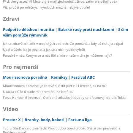
F*ck the glasses: AI Meta brýle mají zjednodušit život, zatím ale dělají opak
Víš, proč ti po mléčných výrobcích možná nebývá dobře?
Zdraví
Podpořte dětskou imunitu
Babské rady proti nachlazení
S čím
vším pomůže rýmovník
Jak se zdravě zchladit v tropických vedrech: Co pomáhá a kdy už riskujete úpal
Úpal a úžeh: Jak je poznat a jak se z nich rychle vyléčit
Parazité v nás: Kterým se u nás líbí a kde v našem těle je můžeme najít?
Pro nejmenší
Mourissonova poradna
Komiksy
Festival ABC
Mourrisonova poradna: Je zdravé si čistit pleť v 11 letech? Jak na to?
Ukázka z GTA 6 bude mít premiéru na Netflixu
Forza Horizon 6 (recenze): Oblíbené arkádové závody se přesouvají do ulic Tokia!
Video
Prostor X
Branky, body, kokoti
Fortuna liga
Tvůrci StarDance o změnách: Proč budou porotci opět čtyři a čím přesvědčila
Burkiewiczová?