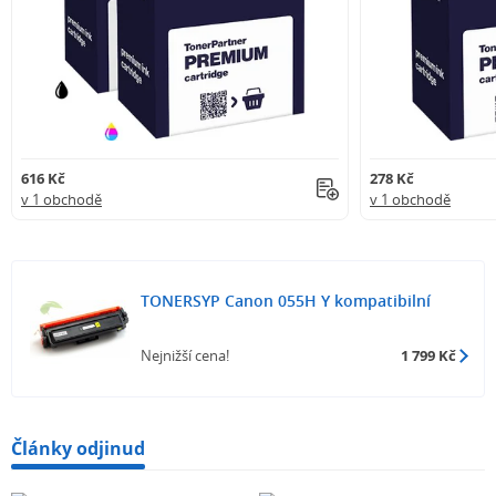
616 Kč
278 Kč
v 1 obchodě
v 1 obchodě
TONERSYP Canon 055H Y kompatibilní
Nejnižší cena!
1 799 Kč
Články odjinud