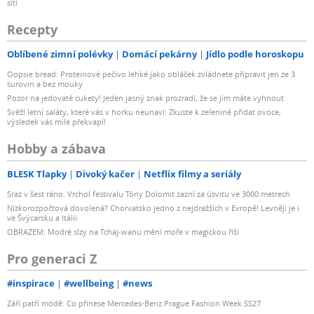
sítí
Recepty
Oblíbené zimní polévky
Domácí pekárny
Jídlo podle horoskopu
Oopsie bread: Proteinové pečivo lehké jako obláček zvládnete připravit jen ze 3
surovin a bez mouky
Pozor na jedovaté cukety! Jeden jasný znak prozradí, že se jim máte vyhnout
Svěží letní saláty, které vás v horku neunaví: Zkuste k zelenině přidat ovoce,
výsledek vás mile překvapí!
Hobby a zábava
BLESK Tlapky
Divoký kačer
Netflix filmy a seriály
Sraz v šest ráno. Vrchol festivalu Tóny Dolomit zazní za úsvitu ve 3000 metrech
Nízkorozpočtová dovolená? Chorvatsko jedno z nejdražších v Evropě! Levněji je i
ve Švýcarsku a Itálii
OBRAZEM: Modré slzy na Tchaj-wanu mění moře v magickou říši
Pro generaci Z
#inspirace
#wellbeing
#news
Září patří módě: Co přinese Mercedes-Benz Prague Fashion Week SS27