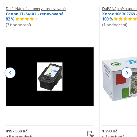
Další Náplně a tonery - renovované
Další Náplně a tone
Canon CL-541XL - renovované
Xerox 106R02763 
82 %
100 %
(3 hodnocení)
(1 hodnocení)
Previous
Next
419 - 558 Kč
1 290 Kč
v 5 obchodech
v 1 obchodě