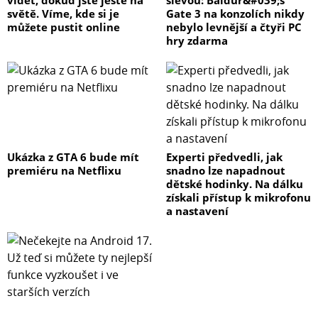
vidět, dokud jste ještě na
slevou: Baldur&#039;s
světě. Víme, kde si je
Gate 3 na konzolích nikdy
můžete pustit online
nebylo levnější a čtyři PC
hry zdarma
Ukázka z GTA 6 bude mít
Experti předvedli, jak
premiéru na Netflixu
snadno lze napadnout
dětské hodinky. Na dálku
získali přístup k mikrofonu
a nastavení