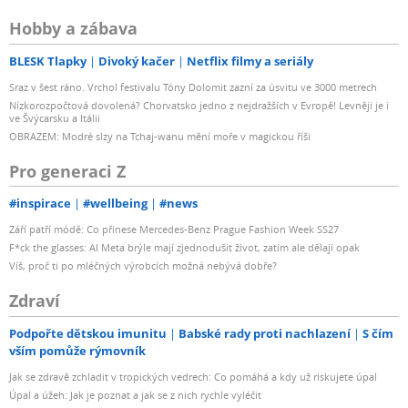
Hobby a zábava
BLESK Tlapky
Divoký kačer
Netflix filmy a seriály
Sraz v šest ráno. Vrchol festivalu Tóny Dolomit zazní za úsvitu ve 3000 metrech
Nízkorozpočtová dovolená? Chorvatsko jedno z nejdražších v Evropě! Levněji je i
ve Švýcarsku a Itálii
OBRAZEM: Modré slzy na Tchaj-wanu mění moře v magickou říši
Pro generaci Z
#inspirace
#wellbeing
#news
Září patří módě: Co přinese Mercedes-Benz Prague Fashion Week SS27
F*ck the glasses: AI Meta brýle mají zjednodušit život, zatím ale dělají opak
Víš, proč ti po mléčných výrobcích možná nebývá dobře?
Zdraví
Podpořte dětskou imunitu
Babské rady proti nachlazení
S čím
vším pomůže rýmovník
Jak se zdravě zchladit v tropických vedrech: Co pomáhá a kdy už riskujete úpal
Úpal a úžeh: Jak je poznat a jak se z nich rychle vyléčit