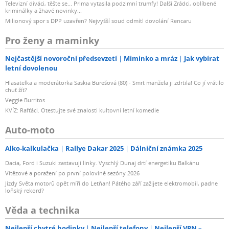
Televizní diváci, těšte se... Prima vytasila podzimní trumfy! Další Zrádci, oblíbené
kriminálky a žhavé novinky...
Milionový spor s DPP uzavřen? Nejvyšší soud odmítl dovolání Rencaru
Pro ženy a maminky
Nejčastější novoroční předsevzetí
Miminko a mráz
Jak vybírat
letní dovolenou
Hlasatelka a moderátorka Saskia Burešová (80) - Smrt manžela ji zdrtila! Co jí vrátilo
chuť žít?
Veggie Burritos
KVÍZ: Rafťáci. Otestujte své znalosti kultovní letní komedie
Auto-moto
Alko-kalkulačka
Rallye Dakar 2025
Dálniční známka 2025
Dacia, Ford i Suzuki zastavují linky. Vyschlý Dunaj drtí energetiku Balkánu
Vítězové a poražení po první polovině sezóny 2026
Jízdy Světa motorů opět míří do Letňan! Pátého září zažijete elektromobil, padne
loňský rekord?
Věda a technika
Nejlepší chytré hodinky
Nejlepší telefony
Nejlepší VPN –