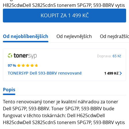
H825cdwDell S2825cdnS tonerem 5PG7P, 593-BBRV vytis
KOUPIT ZA 1 499 KČ
Od nejoblíbenějších
Od nejlevnějších
Od nejdražší
Doprava:
65 Kč
97 %
TONERSYP Dell 593-BBRV renovované
1 499 Kč
Popis
Tento renovovaný toner je kvalitní náhradou za toner
Dell 5PG7P, 593-BBRV. Toner 5PG7P, 593-BBRV bude
fungovat v těchto tiskárnách: Dell H625cdwDell
H825cdwDell S2825cdnS tonerem 5PG7P, 593-BBRV vytis