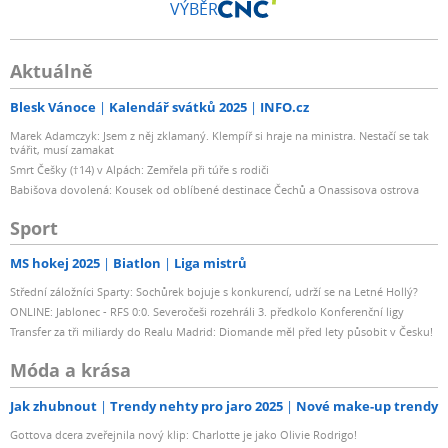
VÝBĚR
Aktuálně
Blesk Vánoce
Kalendář svátků 2025
INFO.cz
Marek Adamczyk: Jsem z něj zklamaný. Klempíř si hraje na ministra. Nestačí se tak
tvářit, musí zamakat
Smrt Češky (†14) v Alpách: Zemřela při túře s rodiči
Babišova dovolená: Kousek od oblíbené destinace Čechů a Onassisova ostrova
Sport
MS hokej 2025
Biatlon
Liga mistrů
Střední záložníci Sparty: Sochůrek bojuje s konkurencí, udrží se na Letné Hollý?
ONLINE: Jablonec - RFS 0:0. Severočeši rozehráli 3. předkolo Konferenční ligy
Transfer za tři miliardy do Realu Madrid: Diomande měl před lety působit v Česku!
Móda a krása
Jak zhubnout
Trendy nehty pro jaro 2025
Nové make-up trendy
Gottova dcera zveřejnila nový klip: Charlotte je jako Olivie Rodrigo!