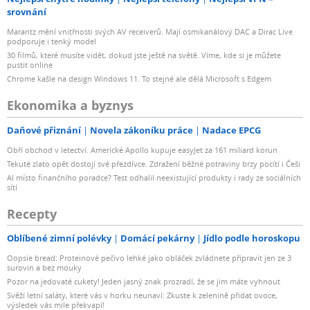
srovnání
Marantz mění vnitřnosti svých AV receiverů. Mají osmikanálový DAC a Dirac Live
podporuje i tenký model
30 filmů, které musíte vidět, dokud jste ještě na světě. Víme, kde si je můžete
pustit online
Chrome kašle na design Windows 11. To stejné ale dělá Microsoft s Edgem
Ekonomika a byznys
Daňové přiznání
Novela zákoníku práce
Nadace EPCG
Obří obchod v letectví. Americké Apollo kupuje easyJet za 161 miliard korun
Tekuté zlato opět dostojí své přezdívce. Zdražení běžné potraviny brzy pocítí i Češi
AI místo finančního poradce? Test odhalil neexistující produkty i rady ze sociálních
sítí
Recepty
Oblíbené zimní polévky
Domácí pekárny
Jídlo podle horoskopu
Oopsie bread: Proteinové pečivo lehké jako obláček zvládnete připravit jen ze 3
surovin a bez mouky
Pozor na jedovaté cukety! Jeden jasný znak prozradí, že se jim máte vyhnout
Svěží letní saláty, které vás v horku neunaví: Zkuste k zelenině přidat ovoce,
výsledek vás mile překvapí!