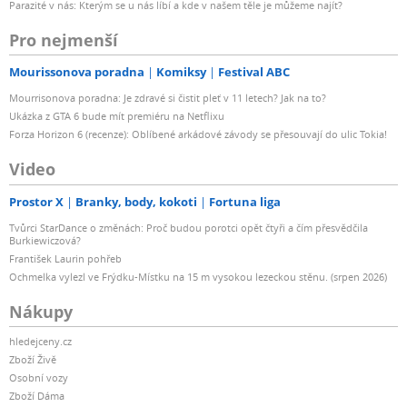
Parazité v nás: Kterým se u nás líbí a kde v našem těle je můžeme najít?
Pro nejmenší
Mourissonova poradna
Komiksy
Festival ABC
Mourrisonova poradna: Je zdravé si čistit pleť v 11 letech? Jak na to?
Ukázka z GTA 6 bude mít premiéru na Netflixu
Forza Horizon 6 (recenze): Oblíbené arkádové závody se přesouvají do ulic Tokia!
Video
Prostor X
Branky, body, kokoti
Fortuna liga
Tvůrci StarDance o změnách: Proč budou porotci opět čtyři a čím přesvědčila
Burkiewiczová?
František Laurin pohřeb
Ochmelka vylezl ve Frýdku-Místku na 15 m vysokou lezeckou stěnu. (srpen 2026)
Nákupy
hledejceny.cz
Zboží Živě
Osobní vozy
Zboží Dáma