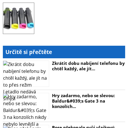
Určitě si přečtěte
Zkrátit dobu nabíjení telefonu by
chtěl každý, ale jít...
Hry zadarmo, nebo se slevou:
Baldur&#039;s Gate 3 na
konzolích...
Bose překopalo svůj vlajkový