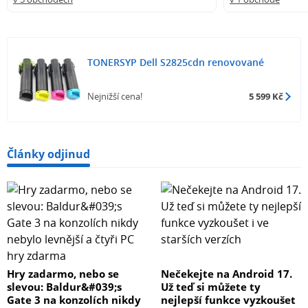
TONERSYP Dell S2825cdn renovované
Nejnižší cena!
5 599 Kč
Články odjinud
Hry zadarmo, nebo se
Nečekejte na Android 17.
slevou: Baldur&#039;s
Už teď si můžete ty
Gate 3 na konzolích nikdy
nejlepší funkce vyzkoušet