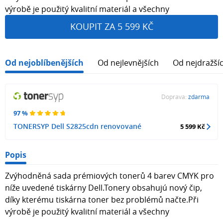
výrobě je použitý kvalitní materiál a všechny
KOUPIT ZA 5 599 KČ
Od nejoblíbenějších
Od nejlevnějších
Od nejdražší
Doprava:
zdarma
97 %
TONERSYP Dell S2825cdn renovované
5 599 Kč
Popis
Zvýhodněná sada prémiových tonerů 4 barev CMYK pro
níže uvedené tiskárny Dell.Tonery obsahujú nový čip,
díky kterému tiskárna toner bez problémů načte.Při
výrobě je použitý kvalitní materiál a všechny