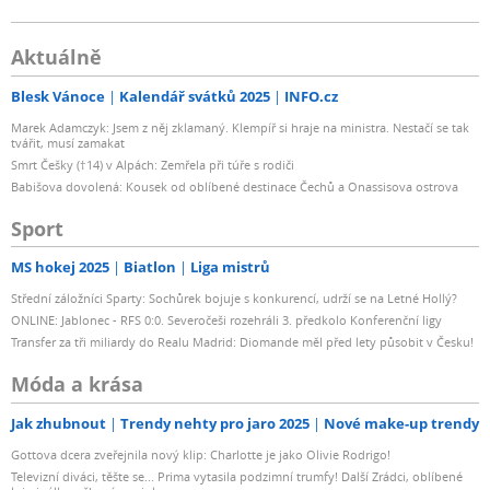
Aktuálně
Blesk Vánoce
Kalendář svátků 2025
INFO.cz
Marek Adamczyk: Jsem z něj zklamaný. Klempíř si hraje na ministra. Nestačí se tak
tvářit, musí zamakat
Smrt Češky (†14) v Alpách: Zemřela při túře s rodiči
Babišova dovolená: Kousek od oblíbené destinace Čechů a Onassisova ostrova
Sport
MS hokej 2025
Biatlon
Liga mistrů
Střední záložníci Sparty: Sochůrek bojuje s konkurencí, udrží se na Letné Hollý?
ONLINE: Jablonec - RFS 0:0. Severočeši rozehráli 3. předkolo Konferenční ligy
Transfer za tři miliardy do Realu Madrid: Diomande měl před lety působit v Česku!
Móda a krása
Jak zhubnout
Trendy nehty pro jaro 2025
Nové make-up trendy
Gottova dcera zveřejnila nový klip: Charlotte je jako Olivie Rodrigo!
Televizní diváci, těšte se... Prima vytasila podzimní trumfy! Další Zrádci, oblíbené