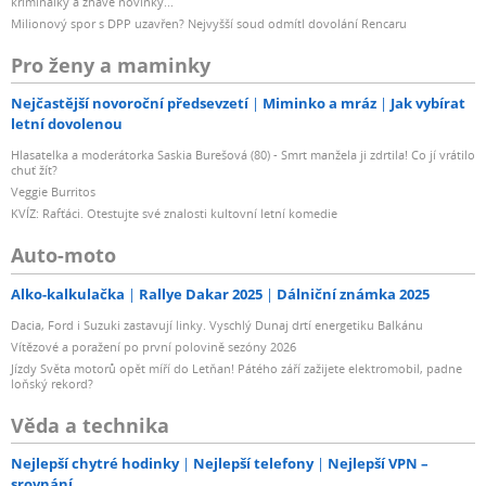
kriminálky a žhavé novinky...
Milionový spor s DPP uzavřen? Nejvyšší soud odmítl dovolání Rencaru
Pro ženy a maminky
Nejčastější novoroční předsevzetí
Miminko a mráz
Jak vybírat
letní dovolenou
Hlasatelka a moderátorka Saskia Burešová (80) - Smrt manžela ji zdrtila! Co jí vrátilo
chuť žít?
Veggie Burritos
KVÍZ: Rafťáci. Otestujte své znalosti kultovní letní komedie
Auto-moto
Alko-kalkulačka
Rallye Dakar 2025
Dálniční známka 2025
Dacia, Ford i Suzuki zastavují linky. Vyschlý Dunaj drtí energetiku Balkánu
Vítězové a poražení po první polovině sezóny 2026
Jízdy Světa motorů opět míří do Letňan! Pátého září zažijete elektromobil, padne
loňský rekord?
Věda a technika
Nejlepší chytré hodinky
Nejlepší telefony
Nejlepší VPN –
srovnání