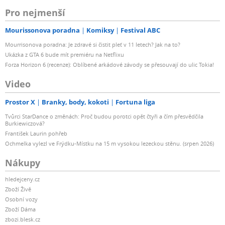
Pro nejmenší
Mourissonova poradna
Komiksy
Festival ABC
Mourrisonova poradna: Je zdravé si čistit pleť v 11 letech? Jak na to?
Ukázka z GTA 6 bude mít premiéru na Netflixu
Forza Horizon 6 (recenze): Oblíbené arkádové závody se přesouvají do ulic Tokia!
Video
Prostor X
Branky, body, kokoti
Fortuna liga
Tvůrci StarDance o změnách: Proč budou porotci opět čtyři a čím přesvědčila
Burkiewiczová?
František Laurin pohřeb
Ochmelka vylezl ve Frýdku-Místku na 15 m vysokou lezeckou stěnu. (srpen 2026)
Nákupy
hledejceny.cz
Zboží Živě
Osobní vozy
Zboží Dáma
zbozi.blesk.cz