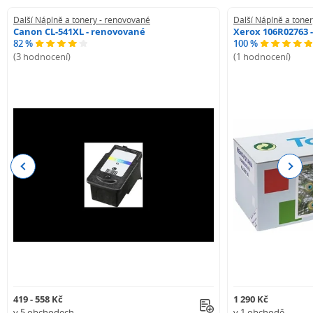
Další Náplně a tonery - renovované
Další Náplně a tone
Canon CL-541XL - renovované
Xerox 106R02763 
82 %
100 %
(3 hodnocení)
(1 hodnocení)
Previous
Next
419 - 558 Kč
1 290 Kč
v 5 obchodech
v 1 obchodě