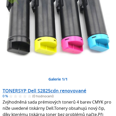
Galerie 1/1
TONERSYP Dell S2825cdn renovované
0 %
(0 hodnocení)
Zvýhodněná sada prémiových tonerů 4 barev CMYK pro
níže uvedené tiskárny Dell.Tonery obsahujú nový čip,
díky kterému tiskárna toner bez problémů načte.Při