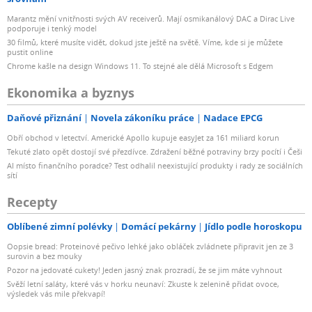
Marantz mění vnitřnosti svých AV receiverů. Mají osmikanálový DAC a Dirac Live
podporuje i tenký model
30 filmů, které musíte vidět, dokud jste ještě na světě. Víme, kde si je můžete
pustit online
Chrome kašle na design Windows 11. To stejné ale dělá Microsoft s Edgem
Ekonomika a byznys
Daňové přiznání
Novela zákoníku práce
Nadace EPCG
Obří obchod v letectví. Americké Apollo kupuje easyJet za 161 miliard korun
Tekuté zlato opět dostojí své přezdívce. Zdražení běžné potraviny brzy pocítí i Češi
AI místo finančního poradce? Test odhalil neexistující produkty i rady ze sociálních
sítí
Recepty
Oblíbené zimní polévky
Domácí pekárny
Jídlo podle horoskopu
Oopsie bread: Proteinové pečivo lehké jako obláček zvládnete připravit jen ze 3
surovin a bez mouky
Pozor na jedovaté cukety! Jeden jasný znak prozradí, že se jim máte vyhnout
Svěží letní saláty, které vás v horku neunaví: Zkuste k zelenině přidat ovoce,
výsledek vás mile překvapí!