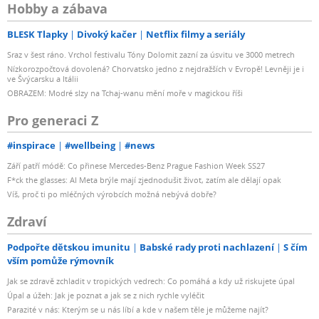
Hobby a zábava
BLESK Tlapky
Divoký kačer
Netflix filmy a seriály
Sraz v šest ráno. Vrchol festivalu Tóny Dolomit zazní za úsvitu ve 3000 metrech
Nízkorozpočtová dovolená? Chorvatsko jedno z nejdražších v Evropě! Levněji je i
ve Švýcarsku a Itálii
OBRAZEM: Modré slzy na Tchaj-wanu mění moře v magickou říši
Pro generaci Z
#inspirace
#wellbeing
#news
Září patří módě: Co přinese Mercedes-Benz Prague Fashion Week SS27
F*ck the glasses: AI Meta brýle mají zjednodušit život, zatím ale dělají opak
Víš, proč ti po mléčných výrobcích možná nebývá dobře?
Zdraví
Podpořte dětskou imunitu
Babské rady proti nachlazení
S čím
vším pomůže rýmovník
Jak se zdravě zchladit v tropických vedrech: Co pomáhá a kdy už riskujete úpal
Úpal a úžeh: Jak je poznat a jak se z nich rychle vyléčit
Parazité v nás: Kterým se u nás líbí a kde v našem těle je můžeme najít?