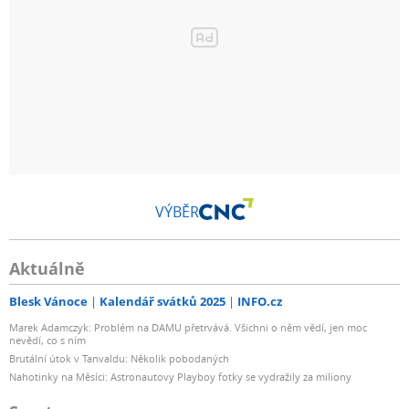
VÝBĚR
Aktuálně
Blesk Vánoce
Kalendář svátků 2025
INFO.cz
Marek Adamczyk: Problém na DAMU přetrvává. Všichni o něm vědí, jen moc
nevědí, co s ním
Brutální útok v Tanvaldu: Několik pobodaných
Nahotinky na Měsíci: Astronautovy Playboy fotky se vydražily za miliony