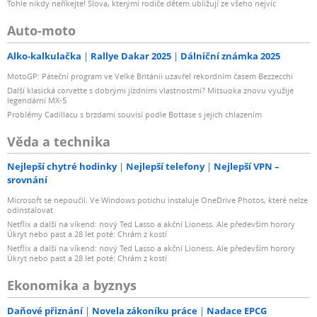
Tohle nikdy neříkejte! Slova, kterými rodiče dětem ubližují ze všeho nejvíc
Auto-moto
Alko-kalkulačka
Rallye Dakar 2025
Dálniční známka 2025
MotoGP: Páteční program ve Velké Británii uzavřel rekordním časem Bezzecchi
Další klasická corvette s dobrými jízdními vlastnostmi? Mitsuoka znovu využije
legendární MX-5
Problémy Cadillacu s brzdami souvisí podle Bottase s jejich chlazením
Věda a technika
Nejlepší chytré hodinky
Nejlepší telefony
Nejlepší VPN –
srovnání
Microsoft se nepoučil. Ve Windows potichu instaluje OneDrive Photos, které nelze
odinstalovat
Netflix a další na víkend: nový Ted Lasso a akční Lioness. Ale především horory
Úkryt nebo past a 28 let poté: Chrám z kostí
Netflix a další na víkend: nový Ted Lasso a akční Lioness. Ale především horory
Úkryt nebo past a 28 let poté: Chrám z kostí
Ekonomika a byznys
Daňové přiznání
Novela zákoníku práce
Nadace EPCG