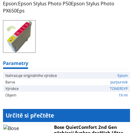
Epson:Epson Stylus Photo P50Epson Stylus Photo
PX650Eps
Parametry
Nahrazuje originálního výrobce
Epson
Barva
purpurové
Výrobce
TONERSYP
Objem
19 ml
Určitě si přečtěte
Bose QuietComfort 2nd Gen
přebírají funkce dražších Ultra....