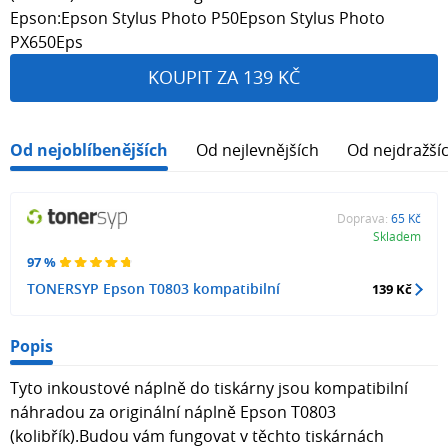
Epson:Epson Stylus Photo P50Epson Stylus Photo
PX650Eps
KOUPIT ZA 139 KČ
Od nejoblíbenějších
Od nejlevnějších
Od nejdražší
Doprava:
65 Kč
Skladem
97 %
TONERSYP Epson T0803 kompatibilní
139 Kč
Popis
Tyto inkoustové náplně do tiskárny jsou kompatibilní
náhradou za originální náplně Epson T0803
(kolibřík).Budou vám fungovat v těchto tiskárnách