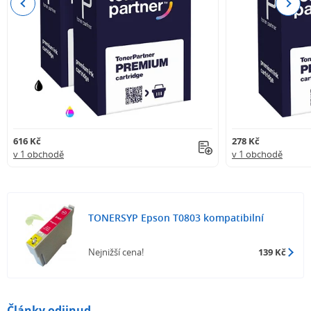
Previous
Next
616 Kč
278 Kč
v 1 obchodě
v 1 obchodě
TONERSYP Epson T0803 kompatibilní
Nejnižší cena!
139 Kč
Články odjinud