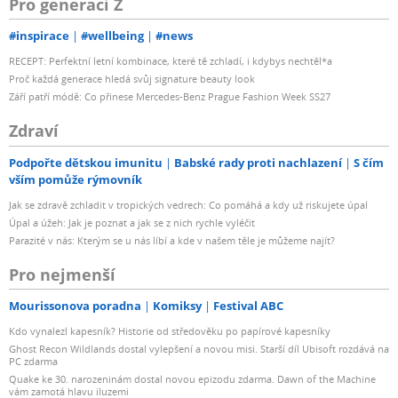
Pro generaci Z
#inspirace
#wellbeing
#news
RECEPT: Perfektní letní kombinace, které tě zchladí, i kdybys nechtěl*a
Proč každá generace hledá svůj signature beauty look
Září patří módě: Co přinese Mercedes-Benz Prague Fashion Week SS27
Zdraví
Podpořte dětskou imunitu
Babské rady proti nachlazení
S čím
vším pomůže rýmovník
Jak se zdravě zchladit v tropických vedrech: Co pomáhá a kdy už riskujete úpal
Úpal a úžeh: Jak je poznat a jak se z nich rychle vyléčit
Parazité v nás: Kterým se u nás líbí a kde v našem těle je můžeme najít?
Pro nejmenší
Mourissonova poradna
Komiksy
Festival ABC
Kdo vynalezl kapesník? Historie od středověku po papírové kapesníky
Ghost Recon Wildlands dostal vylepšení a novou misi. Starší díl Ubisoft rozdává na
PC zdarma
Quake ke 30. narozeninám dostal novou epizodu zdarma. Dawn of the Machine
vám zamotá hlavu iluzemi