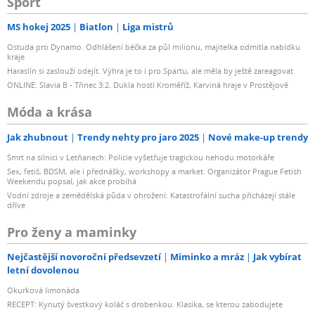
Sport
MS hokej 2025
Biatlon
Liga mistrů
Ostuda pro Dynamo. Odhlášení béčka za půl milionu, majitelka odmítla nabídku
kraje
Haraslín si zaslouží odejít. Výhra je to i pro Spartu, ale měla by ještě zareagovat
ONLINE: Slavia B - Třinec 3:2. Dukla hostí Kroměříž, Karviná hraje v Prostějově
Móda a krása
Jak zhubnout
Trendy nehty pro jaro 2025
Nové make-up trendy
Smrt na silnici v Letňanech: Policie vyšetřuje tragickou nehodu motorkáře
Sex, fetiš, BDSM, ale i přednášky, workshopy a market. Organizátor Prague Fetish
Weekendu popsal, jak akce probíhá
Vodní zdroje a zemědělská půda v ohrožení: Katastrofální sucha přicházejí stále
dříve
Pro ženy a maminky
Nejčastější novoroční předsevzetí
Miminko a mráz
Jak vybírat
letní dovolenou
Okurková limonáda
RECEPT: Kynutý švestkový koláč s drobenkou. Klasika, se kterou zabodujete