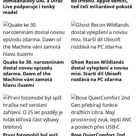
osmikanálový DAC a Dirac
do iPhonů. Apple odmítl,
Live podporuje i tenký
teď čelí miliardové pokutě
model
Quake ke 30. narozeninám
Ghost Recon Wildlands
dostal novou epizodu
dostal vylepšení a novou
zdarma. Dawn of the
misi. Starší díl Ubisoft
Machine vám zamotá
rozdává na PC zdarma
hlavu iluzemi
První fotomobil byl spíš
Bose QuietComfort 2nd