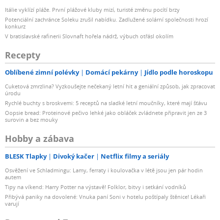
Itálie vyklízí pláže. První plážové kluby mizí, turisté změnu pocítí brzy
Potenciální zachránce Soleku zrušil nabídku. Zadlužené solární společnosti hrozí
konkurz
V bratislavské rafinerii Slovnaft hořela nádrž, výbuch otřásl okolím
Recepty
Oblíbené zimní polévky
Domácí pekárny
Jídlo podle horoskopu
Cuketová zmrzlina? Vyzkoušejte nečekaný letní hit a geniální způsob, jak zpracovat
úrodu
Rychlé buchty s broskvemi: 5 receptů na sladké letní moučníky, které mají šťávu
Oopsie bread: Proteinové pečivo lehké jako obláček zvládnete připravit jen ze 3
surovin a bez mouky
Hobby a zábava
BLESK Tlapky
Divoký kačer
Netflix filmy a seriály
Osvěžení ve Schladmingu: Lamy, ferraty i koulovačka v létě jsou jen pár hodin
autem
Tipy na víkend: Harry Potter na výstavě! Folklor, bitvy i setkání vodníků
Přibývá paniky na dovolené: Vnuka paní Soni v hotelu poštípaly štěnice! Lékaři
varují