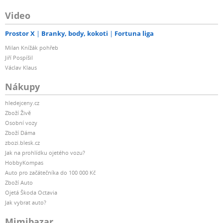
Video
Prostor X
Branky, body, kokoti
Fortuna liga
Milan Knížák pohřeb
Jiří Pospíšil
Václav Klaus
Nákupy
hledejceny.cz
Zboží Živě
Osobní vozy
Zboží Dáma
zbozi.blesk.cz
Jak na prohlídku ojetého vozu?
HobbyKompas
Auto pro začátečníka do 100 000 Kč
Zboží Auto
Ojetá Škoda Octavia
Jak vybrat auto?
Mimibazar