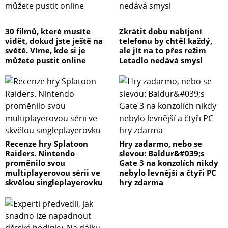
30 filmů, které musíte
Zkrátit dobu nabíjení
vidět, dokud jste ještě na
telefonu by chtěl každý,
světě. Víme, kde si je
ale jít na to přes režim
můžete pustit online
Letadlo nedává smysl
Recenze hry Splatoon
Hry zadarmo, nebo se
Raiders. Nintendo
slevou: Baldur&#039;s
proměnilo svou
Gate 3 na konzolích nikdy
multiplayerovou sérii ve
nebylo levnější a čtyři PC
skvělou singleplayerovku
hry zdarma