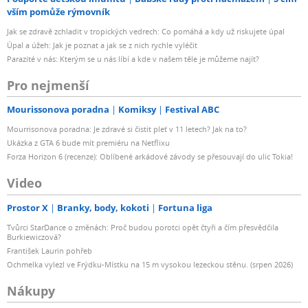
vším pomůže rýmovník
Jak se zdravě zchladit v tropických vedrech: Co pomáhá a kdy už riskujete úpal
Úpal a úžeh: Jak je poznat a jak se z nich rychle vyléčit
Parazité v nás: Kterým se u nás líbí a kde v našem těle je můžeme najít?
Pro nejmenší
Mourissonova poradna
Komiksy
Festival ABC
Mourrisonova poradna: Je zdravé si čistit pleť v 11 letech? Jak na to?
Ukázka z GTA 6 bude mít premiéru na Netflixu
Forza Horizon 6 (recenze): Oblíbené arkádové závody se přesouvají do ulic Tokia!
Video
Prostor X
Branky, body, kokoti
Fortuna liga
Tvůrci StarDance o změnách: Proč budou porotci opět čtyři a čím přesvědčila
Burkiewiczová?
František Laurin pohřeb
Ochmelka vylezl ve Frýdku-Místku na 15 m vysokou lezeckou stěnu. (srpen 2026)
Nákupy