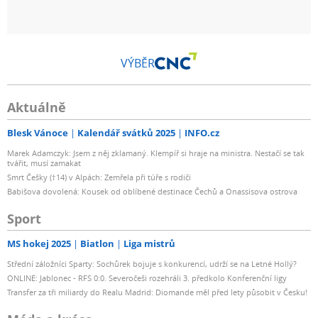
VÝBĚR
Aktuálně
Blesk Vánoce
Kalendář svátků 2025
INFO.cz
Marek Adamczyk: Jsem z něj zklamaný. Klempíř si hraje na ministra. Nestačí se tak
tvářit, musí zamakat
Smrt Češky (†14) v Alpách: Zemřela při túře s rodiči
Babišova dovolená: Kousek od oblíbené destinace Čechů a Onassisova ostrova
Sport
MS hokej 2025
Biatlon
Liga mistrů
Střední záložníci Sparty: Sochůrek bojuje s konkurencí, udrží se na Letné Hollý?
ONLINE: Jablonec - RFS 0:0. Severočeši rozehráli 3. předkolo Konferenční ligy
Transfer za tři miliardy do Realu Madrid: Diomande měl před lety působit v Česku!