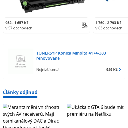
952 - 1 657 Kč
1 760 - 2 793 Kč
v 57 obchodech
v 63 obchodech
TONERSYP Konica Minolta 4174-303
renovované
Nejnižší cena!
949 Kč
Články odjinud