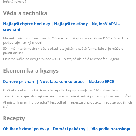
loňský rekord?
Věda a technika
Nejlepší chytré hodinky
Nejlepší telefony
Nejlepší VPN –
srovnání
Marantz mění vnitřnosti svých AV receiverů. Mají osmikanálový DAC a Dirac Live
podporuje i tenký model
30 filmů, které musíte vidět, dokud jste ještě na světě. Víme, kde si je můžete
pustit online
Chrome kašle na design Windows 11. To stejné ale dělá Microsoft s Edgem
Ekonomika a byznys
Daňové přiznání
Novela zákoníku práce
Nadace EPCG
Obří obchod v letectví. Americké Apollo kupuje easyJet za 161 miliard korun
Tekuté zlato opět dostojí své přezdívce. Zdražení běžné potraviny brzy pocítí i Češi
AI místo finančního poradce? Test odhalil neexistující produkty i rady ze sociálních
sítí
Recepty
Oblíbené zimní polévky
Domácí pekárny
Jídlo podle horoskopu