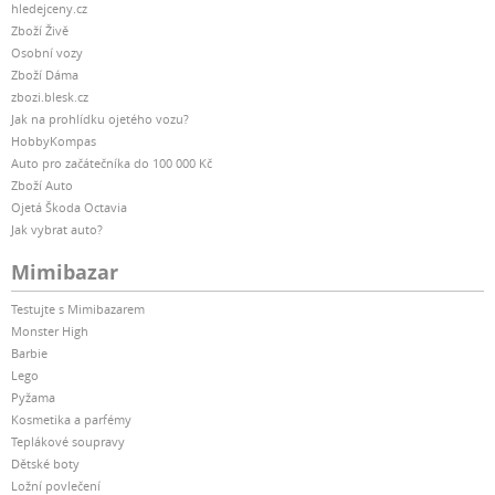
hledejceny.cz
Zboží Živě
Osobní vozy
Zboží Dáma
zbozi.blesk.cz
Jak na prohlídku ojetého vozu?
HobbyKompas
Auto pro začátečníka do 100 000 Kč
Zboží Auto
Ojetá Škoda Octavia
Jak vybrat auto?
Mimibazar
Testujte s Mimibazarem
Monster High
Barbie
Lego
Pyžama
Kosmetika a parfémy
Teplákové soupravy
Dětské boty
Ložní povlečení