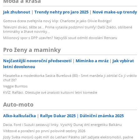
Móda a krása
Jak zhubnout
Trendy nehty pro jaro 2025
Nové make-up trendy
Gottova dcera zveřejnila nový klip: Charlotte je jako Olivie Rodrigo!
Televizní diváci, těšte se... Prima vytasila podzimní trumfy! Další Zrádci, oblíbené
kriminálky a žhavé novinky...
Milionový spor s DPP uzavřen? Nejvyšší soud odmítl dovolání Rencaru
Pro ženy a maminky
Nejčastější novoroční předsevzetí
Miminko a mráz
Jak vybírat
letní dovolenou
Hlasatelka a moderátorka Saskia Burešová (80) - Smrt manžela ji zdrtila! Co jí vrátilo
chuť žít?
Veggie Burritos
KVÍZ: Rafťáci. Otestujte své znalosti kultovní letní komedie
Auto-moto
Alko-kalkulačka
Rallye Dakar 2025
Dálniční známka 2025
Dacia, Ford i Suzuki zastavují linky. Vyschlý Dunaj drtí energetiku Balkánu
Vítězové a poražení po první polovině sezóny 2026
Jízdy Světa motorů opět míří do Letňan! Pátého září zažijete elektromobil, padne