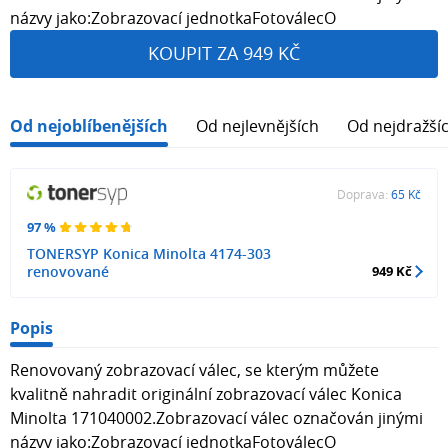
názvy jako:Zobrazovací jednotkaFotoválecO
KOUPIT ZA 949 KČ
Od nejoblíbenějších
Od nejlevnějších
Od nejdražší
Doprava:
65 Kč
97 %
TONERSYP Konica Minolta 4174-303
renovované
949 Kč
Popis
Renovovaný zobrazovací válec, se kterým můžete
kvalitně nahradit originální zobrazovací válec Konica
Minolta 171040002.Zobrazovací válec označován jinými
názvy jako:Zobrazovací jednotkaFotoválecO