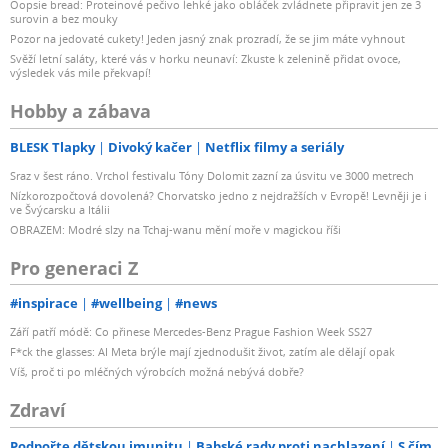
Oopsie bread: Proteinové pečivo lehké jako obláček zvládnete připravit jen ze 3
surovin a bez mouky
Pozor na jedovaté cukety! Jeden jasný znak prozradí, že se jim máte vyhnout
Svěží letní saláty, které vás v horku neunaví: Zkuste k zelenině přidat ovoce,
výsledek vás mile překvapí!
Hobby a zábava
BLESK Tlapky
Divoký kačer
Netflix filmy a seriály
Sraz v šest ráno. Vrchol festivalu Tóny Dolomit zazní za úsvitu ve 3000 metrech
Nízkorozpočtová dovolená? Chorvatsko jedno z nejdražších v Evropě! Levněji je i
ve Švýcarsku a Itálii
OBRAZEM: Modré slzy na Tchaj-wanu mění moře v magickou říši
Pro generaci Z
#inspirace
#wellbeing
#news
Září patří módě: Co přinese Mercedes-Benz Prague Fashion Week SS27
F*ck the glasses: AI Meta brýle mají zjednodušit život, zatím ale dělají opak
Víš, proč ti po mléčných výrobcích možná nebývá dobře?
Zdraví
Podpořte dětskou imunitu
Babské rady proti nachlazení
S čím