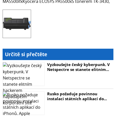
MA5500ifxKyocera ECOSYS PA5500xS tonerem TK-3430,
Určitě si přečtěte
Vyzkoušejte český kyberpunk. V
Netspectre se stanete elitním...
Rusko požaduje povinnou
instalaci státních aplikací do...