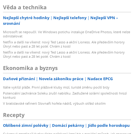
Věda a technika
Nejlepší chytré hodinky
Nejlepší telefony
Nejlepší VPN –
srovnání
Microsoft se nepoučil. Ve Windows potichu instaluje OneDrive Photos, které nelze
odinstalovat
Netflix a další na víkend: nový Ted Lasso a akční Lioness. Ale především horory
Úkryt nebo past a 28 let poté: Chrám z kostí
Netflix a další na víkend: nový Ted Lasso a akční Lioness. Ale především horory
Úkryt nebo past a 28 let poté: Chrám z kostí
Ekonomika a byznys
Daňové přiznání
Novela zákoníku práce
Nadace EPCG
Itálie vyklízí pláže. První plážové kluby mizí, turisté změnu pocítí brzy
Potenciální zachránce Soleku zrušil nabídku. Zadlužené solární společnosti hrozí
konkurz
V bratislavské rafinerii Slovnaft hořela nádrž, výbuch otřásl okolím
Recepty
Oblíbené zimní polévky
Domácí pekárny
Jídlo podle horoskopu
Cuketová zmrzlina? Vyzkoušejte nečekaný letní hit a geniální způsob, jak zpracovat