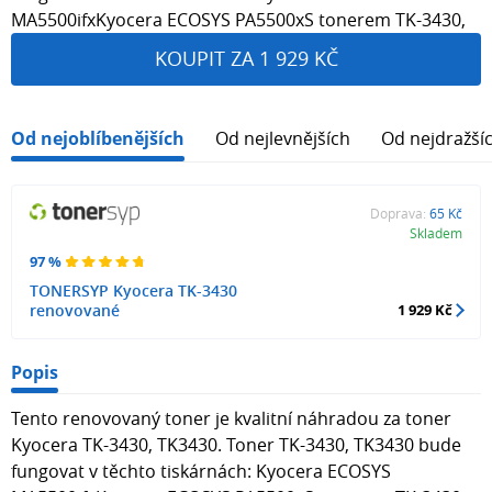
MA5500ifxKyocera ECOSYS PA5500xS tonerem TK-3430,
KOUPIT ZA 1 929 KČ
Od nejoblíbenějších
Od nejlevnějších
Od nejdražší
Doprava:
65 Kč
Skladem
97 %
TONERSYP Kyocera TK-3430
renovované
1 929 Kč
Popis
Tento renovovaný toner je kvalitní náhradou za toner
Kyocera TK-3430, TK3430. Toner TK-3430, TK3430 bude
fungovat v těchto tiskárnách: Kyocera ECOSYS