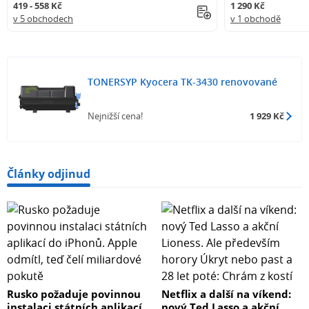
419 - 558 Kč
1 290 Kč
v 5 obchodech
v 1 obchodě
TONERSYP Kyocera TK-3430 renovované
Nejnižší cena!
1 929 Kč
Články odjinud
Rusko požaduje povinnou
Netflix a další na víkend:
instalaci státních aplikací
nový Ted Lasso a akční