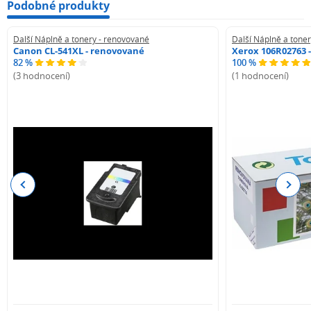
Podobné produkty
Další Náplně a tonery - renovované
Další Náplně a tone
Canon CL-541XL - renovované
Xerox 106R02763 
82 %
100 %
(3 hodnocení)
(1 hodnocení)
Previous
Next