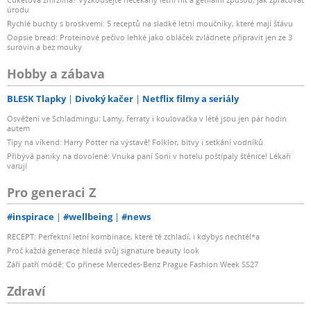
úrodu
Rychlé buchty s broskvemi: 5 receptů na sladké letní moučníky, které mají šťávu
Oopsie bread: Proteinové pečivo lehké jako obláček zvládnete připravit jen ze 3
surovin a bez mouky
Hobby a zábava
BLESK Tlapky
Divoký kačer
Netflix filmy a seriály
Osvěžení ve Schladmingu: Lamy, ferraty i koulovačka v létě jsou jen pár hodin
autem
Tipy na víkend: Harry Potter na výstavě! Folklor, bitvy i setkání vodníků
Přibývá paniky na dovolené: Vnuka paní Soni v hotelu poštípaly štěnice! Lékaři
varují
Pro generaci Z
#inspirace
#wellbeing
#news
RECEPT: Perfektní letní kombinace, které tě zchladí, i kdybys nechtěl*a
Proč každá generace hledá svůj signature beauty look
Září patří módě: Co přinese Mercedes-Benz Prague Fashion Week SS27
Zdraví