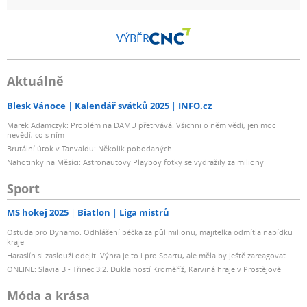
VÝBĚR
Aktuálně
Blesk Vánoce
Kalendář svátků 2025
INFO.cz
Marek Adamczyk: Problém na DAMU přetrvává. Všichni o něm vědí, jen moc
nevědí, co s ním
Brutální útok v Tanvaldu: Několik pobodaných
Nahotinky na Měsíci: Astronautovy Playboy fotky se vydražily za miliony
Sport
MS hokej 2025
Biatlon
Liga mistrů
Ostuda pro Dynamo. Odhlášení béčka za půl milionu, majitelka odmítla nabídku
kraje
Haraslín si zaslouží odejít. Výhra je to i pro Spartu, ale měla by ještě zareagovat
ONLINE: Slavia B - Třinec 3:2. Dukla hostí Kroměříž, Karviná hraje v Prostějově
Móda a krása