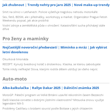
Jak zhubnout
Trendy nehty pro jaro 2025
Nové make-up trendy
Smrt na silnici v Letňanech: Policie vyšetřuje tragickou nehodu motorkáře
Sex, fetiš, BDSM, ale i přednášky, workshopy a market. Organizátor Prague Fetish
Weekendu popsal, jak akce probíhá
Vodní zdroje a zemědělská půda v ohrožení: Katastrofální sucha přicházejí stále
dříve
Pro ženy a maminky
Nejčastější novoroční předsevzetí
Miminko a mráz
Jak vybírat
letní dovolenou
Okurková limonáda
RECEPT: Kynutý švestkový koláč s drobenkou. Klasika, se kterou zabodujete
Tohle nikdy neříkejte! Slova, kterými rodiče dětem ubližují ze všeho nejvíc
Auto-moto
Alko-kalkulačka
Rallye Dakar 2025
Dálniční známka 2025
MotoGP: Páteční program ve Velké Británii uzavřel rekordním časem Bezzecchi
Další klasická corvette s dobrými jízdními vlastnostmi? Mitsuoka znovu využije
legendární MX-5
Problémy Cadillacu s brzdami souvisí podle Bottase s jejich chlazením