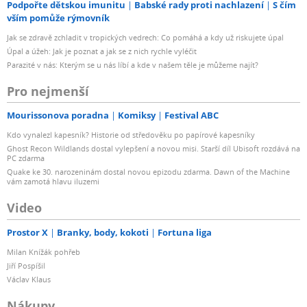
Podpořte dětskou imunitu
Babské rady proti nachlazení
S čím
vším pomůže rýmovník
Jak se zdravě zchladit v tropických vedrech: Co pomáhá a kdy už riskujete úpal
Úpal a úžeh: Jak je poznat a jak se z nich rychle vyléčit
Parazité v nás: Kterým se u nás líbí a kde v našem těle je můžeme najít?
Pro nejmenší
Mourissonova poradna
Komiksy
Festival ABC
Kdo vynalezl kapesník? Historie od středověku po papírové kapesníky
Ghost Recon Wildlands dostal vylepšení a novou misi. Starší díl Ubisoft rozdává na
PC zdarma
Quake ke 30. narozeninám dostal novou epizodu zdarma. Dawn of the Machine
vám zamotá hlavu iluzemi
Video
Prostor X
Branky, body, kokoti
Fortuna liga
Milan Knížák pohřeb
Jiří Pospíšil
Václav Klaus
Nákupy