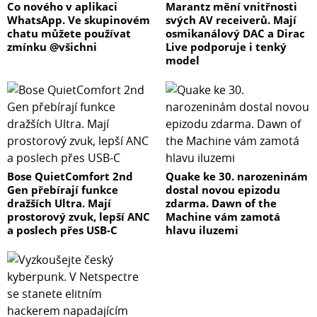
Co nového v aplikaci
Marantz mění vnitřnosti
WhatsApp. Ve skupinovém
svých AV receiverů. Mají
chatu můžete používat
osmikanálový DAC a Dirac
zmínku @všichni
Live podporuje i tenký
model
Bose QuietComfort 2nd
Quake ke 30. narozeninám
Gen přebírají funkce
dostal novou epizodu
dražších Ultra. Mají
zdarma. Dawn of the
prostorový zvuk, lepší ANC
Machine vám zamotá
a poslech přes USB-C
hlavu iluzemi