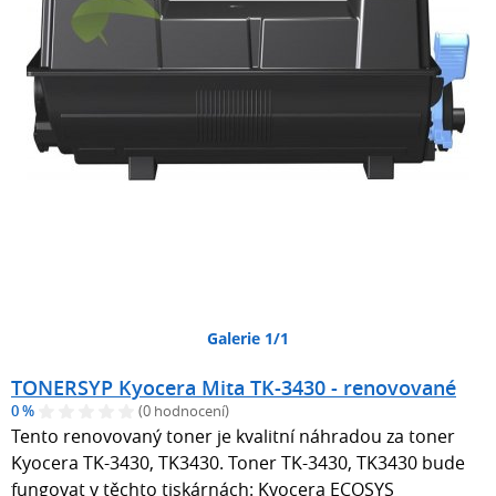
Galerie 1/1
TONERSYP Kyocera Mita TK-3430 - renovované
0 %
(0 hodnocení)
Tento renovovaný toner je kvalitní náhradou za toner
Kyocera TK-3430, TK3430. Toner TK-3430, TK3430 bude
fungovat v těchto tiskárnách: Kyocera ECOSYS