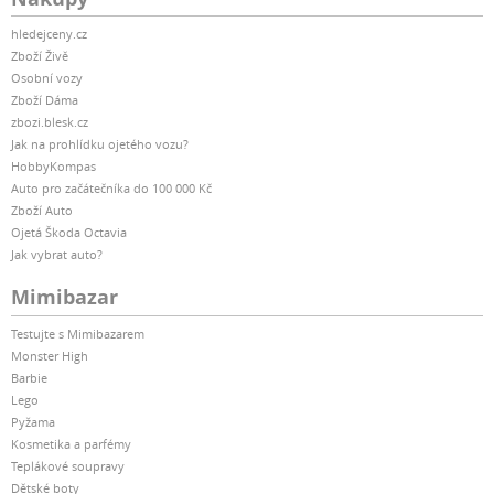
hledejceny.cz
Zboží Živě
Osobní vozy
Zboží Dáma
zbozi.blesk.cz
Jak na prohlídku ojetého vozu?
HobbyKompas
Auto pro začátečníka do 100 000 Kč
Zboží Auto
Ojetá Škoda Octavia
Jak vybrat auto?
Mimibazar
Testujte s Mimibazarem
Monster High
Barbie
Lego
Pyžama
Kosmetika a parfémy
Teplákové soupravy
Dětské boty