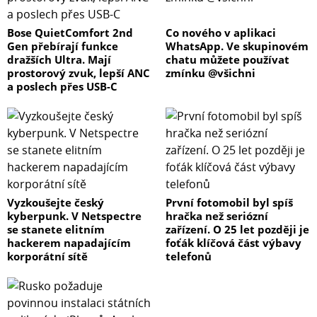
Bose QuietComfort 2nd
Co nového v aplikaci
Gen přebírají funkce
WhatsApp. Ve skupinovém
dražších Ultra. Mají
chatu můžete používat
prostorový zvuk, lepší ANC
zmínku @všichni
a poslech přes USB-C
Vyzkoušejte český
První fotomobil byl spíš
kyberpunk. V Netspectre
hračka než seriózní
se stanete elitním
zařízení. O 25 let později je
hackerem napadajícím
foťák klíčová část výbavy
korporátní sítě
telefonů