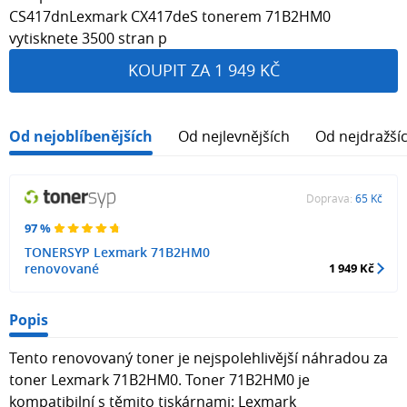
CS417dnLexmark CX417deS tonerem 71B2HM0
vytisknete 3500 stran p
KOUPIT ZA 1 949 KČ
Od nejoblíbenějších
Od nejlevnějších
Od nejdražší
Doprava:
65 Kč
97 %
TONERSYP Lexmark 71B2HM0
renovované
1 949 Kč
Popis
Tento renovovaný toner je nejspolehlivější náhradou za
toner Lexmark 71B2HM0. Toner 71B2HM0 je
kompatibilní s těmito tiskárnami: Lexmark