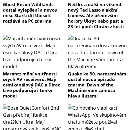
Ghost Recon Wildlands
Netflix a další na víkend:
dostal vylepšení a novou
nový Ted Lasso a akční
misi. Starší díl Ubisoft
Lioness. Ale především
rozdává na PC zdarma
horory Úkryt nebo past a
28 let poté: Chrám z kostí
Marantz mění vnitřnosti
Quake ke 30. narozeninám
svých AV receiverů. Mají
dostal novou epizodu
osmikanálový DAC a Dirac
zdarma. Dawn of the
Live podporuje i tenký
Machine vám zamotá
model
hlavu iluzemi