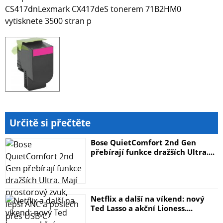
CS417dnLexmark CX417deS tonerem 71B2HM0
vytisknete 3500 stran p
Určitě si přečtěte
Bose QuietComfort 2nd Gen
přebírají funkce dražších Ultra....
Netflix a další na víkend: nový
Ted Lasso a akční Lioness....