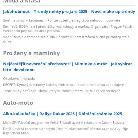
Móda a krása
Jak zhubnout
Trendy nehty pro jaro 2025
Nové make-up trendy
Smrt na silnici v Letňanech: Policie vyšetřuje tragickou nehodu motorkáře
Sex, fetiš, BDSM, ale i přednášky, workshopy a market. Organizátor Prague Fetish
Weekendu popsal, jak akce probíhá
Vodní zdroje a zemědělská půda v ohrožení: Katastrofální sucha přicházejí stále
dříve
Pro ženy a maminky
Nejčastější novoroční předsevzetí
Miminko a mráz
Jak vybírat
letní dovolenou
Okurková limonáda
RECEPT: Kynutý švestkový koláč s drobenkou. Klasika, se kterou zabodujete
Tohle nikdy neříkejte! Slova, kterými rodiče dětem ubližují ze všeho nejvíc
Auto-moto
Alko-kalkulačka
Rallye Dakar 2025
Dálniční známka 2025
MotoGP: Páteční program ve Velké Británii uzavřel rekordním časem Bezzecchi
Další klasická corvette s dobrými jízdními vlastnostmi? Mitsuoka znovu využije
legendární MX-5