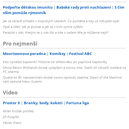
Podpořte dětskou imunitu
Babské rady proti nachlazení
S čím
vším pomůže rýmovník
Jak se zdravě zchladit v tropických vedrech: Co pomáhá a kdy už riskujete úpal
Úpal a úžeh: Jak je poznat a jak se z nich rychle vyléčit
Parazité v nás: Kterým se u nás líbí a kde v našem těle je můžeme najít?
Pro nejmenší
Mourissonova poradna
Komiksy
Festival ABC
Kdo vynalezl kapesník? Historie od středověku po papírové kapesníky
Ghost Recon Wildlands dostal vylepšení a novou misi. Starší díl Ubisoft rozdává na
PC zdarma
Quake ke 30. narozeninám dostal novou epizodu zdarma. Dawn of the Machine
vám zamotá hlavu iluzemi
Video
Prostor X
Branky, body, kokoti
Fortuna liga
Milan Knížák pohřeb
Jiří Pospíšil
Václav Klaus