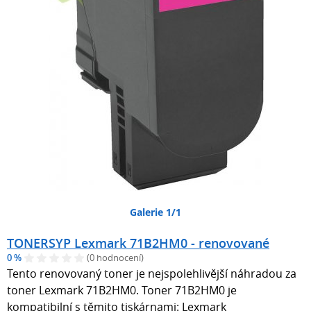
Galerie 1/1
TONERSYP Lexmark 71B2HM0 - renovované
0 %
(0 hodnocení)
Tento renovovaný toner je nejspolehlivější náhradou za
toner Lexmark 71B2HM0. Toner 71B2HM0 je
kompatibilní s těmito tiskárnami: Lexmark