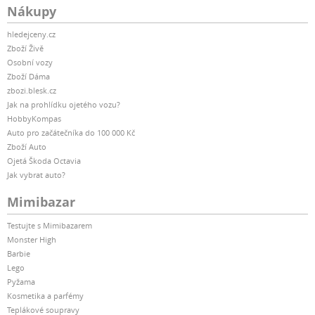
Nákupy
hledejceny.cz
Zboží Živě
Osobní vozy
Zboží Dáma
zbozi.blesk.cz
Jak na prohlídku ojetého vozu?
HobbyKompas
Auto pro začátečníka do 100 000 Kč
Zboží Auto
Ojetá Škoda Octavia
Jak vybrat auto?
Mimibazar
Testujte s Mimibazarem
Monster High
Barbie
Lego
Pyžama
Kosmetika a parfémy
Teplákové soupravy