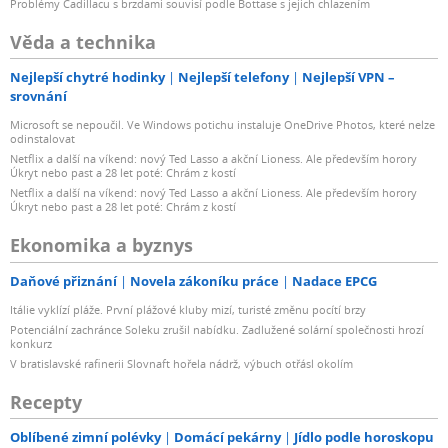
Problémy Cadillacu s brzdami souvisí podle Bottase s jejich chlazením
Věda a technika
Nejlepší chytré hodinky
Nejlepší telefony
Nejlepší VPN –
srovnání
Microsoft se nepoučil. Ve Windows potichu instaluje OneDrive Photos, které nelze
odinstalovat
Netflix a další na víkend: nový Ted Lasso a akční Lioness. Ale především horory
Úkryt nebo past a 28 let poté: Chrám z kostí
Netflix a další na víkend: nový Ted Lasso a akční Lioness. Ale především horory
Úkryt nebo past a 28 let poté: Chrám z kostí
Ekonomika a byznys
Daňové přiznání
Novela zákoníku práce
Nadace EPCG
Itálie vyklízí pláže. První plážové kluby mizí, turisté změnu pocítí brzy
Potenciální zachránce Soleku zrušil nabídku. Zadlužené solární společnosti hrozí
konkurz
V bratislavské rafinerii Slovnaft hořela nádrž, výbuch otřásl okolím
Recepty
Oblíbené zimní polévky
Domácí pekárny
Jídlo podle horoskopu