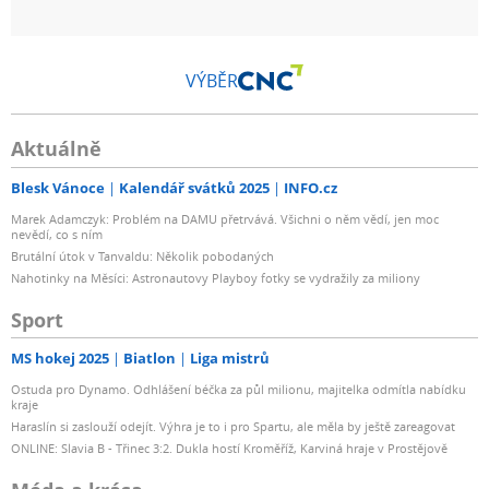
VÝBĚR
Aktuálně
Blesk Vánoce
Kalendář svátků 2025
INFO.cz
Marek Adamczyk: Problém na DAMU přetrvává. Všichni o něm vědí, jen moc
nevědí, co s ním
Brutální útok v Tanvaldu: Několik pobodaných
Nahotinky na Měsíci: Astronautovy Playboy fotky se vydražily za miliony
Sport
MS hokej 2025
Biatlon
Liga mistrů
Ostuda pro Dynamo. Odhlášení béčka za půl milionu, majitelka odmítla nabídku
kraje
Haraslín si zaslouží odejít. Výhra je to i pro Spartu, ale měla by ještě zareagovat
ONLINE: Slavia B - Třinec 3:2. Dukla hostí Kroměříž, Karviná hraje v Prostějově