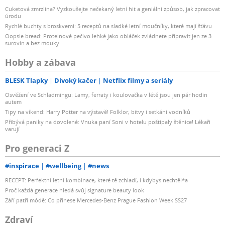
Cuketová zmrzlina? Vyzkoušejte nečekaný letní hit a geniální způsob, jak zpracovat
úrodu
Rychlé buchty s broskvemi: 5 receptů na sladké letní moučníky, které mají šťávu
Oopsie bread: Proteinové pečivo lehké jako obláček zvládnete připravit jen ze 3
surovin a bez mouky
Hobby a zábava
BLESK Tlapky
Divoký kačer
Netflix filmy a seriály
Osvěžení ve Schladmingu: Lamy, ferraty i koulovačka v létě jsou jen pár hodin
autem
Tipy na víkend: Harry Potter na výstavě! Folklor, bitvy i setkání vodníků
Přibývá paniky na dovolené: Vnuka paní Soni v hotelu poštípaly štěnice! Lékaři
varují
Pro generaci Z
#inspirace
#wellbeing
#news
RECEPT: Perfektní letní kombinace, které tě zchladí, i kdybys nechtěl*a
Proč každá generace hledá svůj signature beauty look
Září patří módě: Co přinese Mercedes-Benz Prague Fashion Week SS27
Zdraví