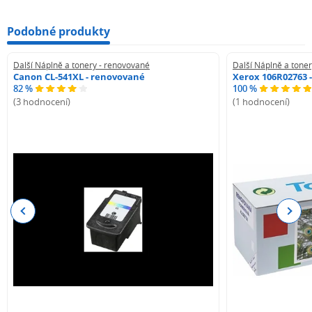
Podobné produkty
Další Náplně a tonery - renovované
Další Náplně a tone
Canon CL-541XL - renovované
Xerox 106R02763 
82 %
100 %
(3 hodnocení)
(1 hodnocení)
Previous
Next