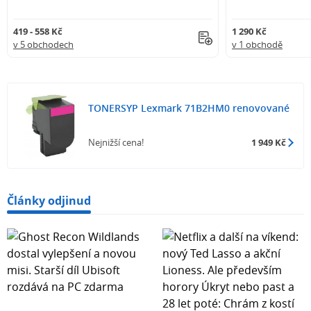
419 - 558 Kč
1 290 Kč
v 5 obchodech
v 1 obchodě
TONERSYP Lexmark 71B2HM0 renovované
Nejnižší cena!
1 949 Kč
Články odjinud