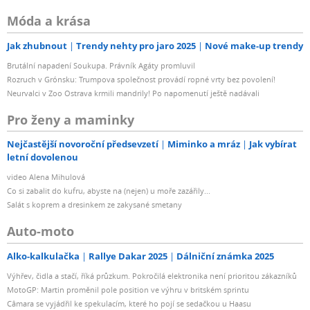
Móda a krása
Jak zhubnout
Trendy nehty pro jaro 2025
Nové make-up trendy
Brutální napadení Soukupa. Právník Agáty promluvil
Rozruch v Grónsku: Trumpova společnost provádí ropné vrty bez povolení!
Neurvalci v Zoo Ostrava krmili mandrily! Po napomenutí ještě nadávali
Pro ženy a maminky
Nejčastější novoroční předsevzetí
Miminko a mráz
Jak vybírat
letní dovolenou
video Alena Mihulová
Co si zabalit do kufru, abyste na (nejen) u moře zazářily...
Salát s koprem a dresinkem ze zakysané smetany
Auto-moto
Alko-kalkulačka
Rallye Dakar 2025
Dálniční známka 2025
Výhřev, čidla a stačí, říká průzkum. Pokročilá elektronika není prioritou zákazníků
MotoGP: Martin proměnil pole position ve výhru v britském sprintu
Câmara se vyjádřil ke spekulacím, které ho pojí se sedačkou u Haasu