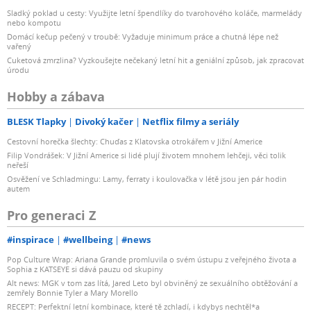
Sladký poklad u cesty: Využijte letní špendlíky do tvarohového koláče, marmelády
nebo kompotu
Domácí kečup pečený v troubě: Vyžaduje minimum práce a chutná lépe než
vařený
Cuketová zmrzlina? Vyzkoušejte nečekaný letní hit a geniální způsob, jak zpracovat
úrodu
Hobby a zábava
BLESK Tlapky
Divoký kačer
Netflix filmy a seriály
Cestovní horečka šlechty: Chuďas z Klatovska otrokářem v Jižní Americe
Filip Vondrášek: V Jižní Americe si lidé plují životem mnohem lehčeji, věci tolik
neřeší
Osvěžení ve Schladmingu: Lamy, ferraty i koulovačka v létě jsou jen pár hodin
autem
Pro generaci Z
#inspirace
#wellbeing
#news
Pop Culture Wrap: Ariana Grande promluvila o svém ústupu z veřejného života a
Sophia z KATSEYE si dává pauzu od skupiny
Alt news: MGK v tom zas lítá, Jared Leto byl obviněný ze sexuálního obtěžování a
zemřely Bonnie Tyler a Mary Morello
RECEPT: Perfektní letní kombinace, které tě zchladí, i kdybys nechtěl*a