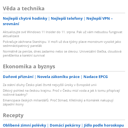
Věda a technika
Nejlepší chytré hodinky
Nejlepší telefony
Nejlepší VPN –
srovnání
Aktualizujte své Windows 11 Insider do 11. srpna. Pak už vám nebudou fungovat
aktualizace
Pokračuje záchrana Starshipu. V moři už dva týdny plave monstrum vysoké jako
sedmnáctipatrový panelák
Normálně za peníze, dnes zadarmo nebo se slevou: Univerzální čtečka, cloudová
peněženka a karetní survival
Ekonomika a byznys
Daňové přiznání
Novela zákoníku práce
Nadace EPCG
Za státní dluhy Česko platí čtvrté nejvyšší úroky v Evropské unii
Děsivý pohled na českou krajinu. Proč v Česku mizí voda a jak k tomu přispívají
rodinné bazény?
Emancipace českých miliardářů. Proč Strnad, Křetínský a Komárek nakupují
západní ikony
Recepty
Oblíbené zimní polévky
Domácí pekárny
Jídlo podle horoskopu