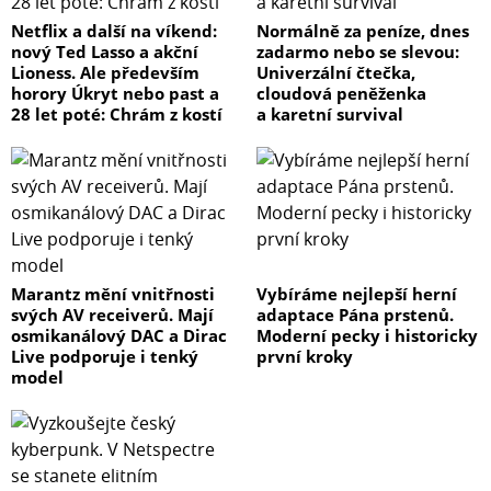
Netflix a další na víkend:
Normálně za peníze, dnes
nový Ted Lasso a akční
zadarmo nebo se slevou:
Lioness. Ale především
Univerzální čtečka,
horory Úkryt nebo past a
cloudová peněženka
28 let poté: Chrám z kostí
a karetní survival
Marantz mění vnitřnosti
Vybíráme nejlepší herní
svých AV receiverů. Mají
adaptace Pána prstenů.
osmikanálový DAC a Dirac
Moderní pecky i historicky
Live podporuje i tenký
první kroky
model