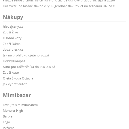
Prague Pride vrcholí: Tisíce lidí v ulicích, jde duhový průvod! (8. srpna 2026)
Hra světel na fasádě slavné vily: Tugendhat slaví 25 let na seznamu UNESCO
Nákupy
hledejceny.cz
Zboží Živě
Osobní vozy
Zboží Dáma
zbozi.blesk.cz
Jak na prohlídku ojetého vozu?
HobbyKompas
Auto pro začátečníka do 100 000 Kč
Zboží Auto
Ojetá Škoda Octavia
Jak vybrat auto?
Mimibazar
Testujte s Mimibazarem
Monster High
Barbie
Lego
Pyžama