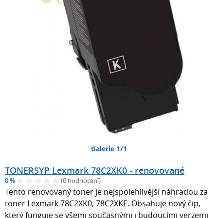
Galerie 1/1
TONERSYP Lexmark 78C2XK0 - renovované
0 %
(0 hodnocení)
Tento renovovaný toner je nejspolehlivější náhradou za
toner Lexmark 78C2XK0, 78C2XKE. Obsahuje nový čip,
který funguje se všemi současnými i budoucími verzemi