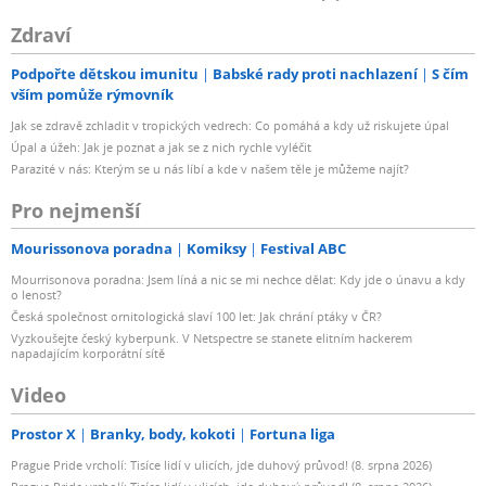
Zdraví
Podpořte dětskou imunitu
Babské rady proti nachlazení
S čím
vším pomůže rýmovník
Jak se zdravě zchladit v tropických vedrech: Co pomáhá a kdy už riskujete úpal
Úpal a úžeh: Jak je poznat a jak se z nich rychle vyléčit
Parazité v nás: Kterým se u nás líbí a kde v našem těle je můžeme najít?
Pro nejmenší
Mourissonova poradna
Komiksy
Festival ABC
Mourrisonova poradna: Jsem líná a nic se mi nechce dělat: Kdy jde o únavu a kdy
o lenost?
Česká společnost ornitologická slaví 100 let: Jak chrání ptáky v ČR?
Vyzkoušejte český kyberpunk. V Netspectre se stanete elitním hackerem
napadajícím korporátní sítě
Video
Prostor X
Branky, body, kokoti
Fortuna liga
Prague Pride vrcholí: Tisíce lidí v ulicích, jde duhový průvod! (8. srpna 2026)