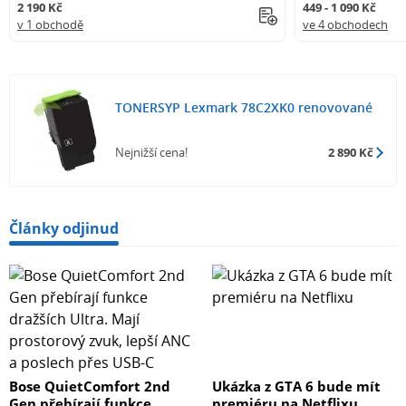
2 190 Kč
449 - 1 090 Kč
v 1 obchodě
ve 4 obchodech
TONERSYP Lexmark 78C2XK0 renovované
Nejnižší cena!
2 890 Kč
Články odjinud
Bose QuietComfort 2nd
Ukázka z GTA 6 bude mít
Gen přebírají funkce
premiéru na Netflixu