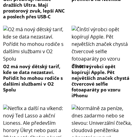
dražších Ultra. Mají
prostorový zvuk, lepší ANC
a poslech přes USB-C
O2 má nový dětský tarif,
Čínští výrobci opět
kde se data nezastaví.
kopírují Apple. Pět
Pořídit ho mohou rodiče s
největších značek chystá
dalšími službami v O2
čtvercové selfie
Spolu
fotoaparáty po vzoru
iPhonu