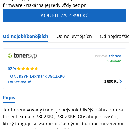
firmware - tiskárna jej tedy vždy bez pr
KOUPIT ZA 2 890 KČ
Od nejoblíbenějších
Od nejlevnějších
Od nejdražší
Doprava:
zdarma
Skladem
97 %
TONERSYP Lexmark 78C2XK0
renovované
2 890 Kč
Popis
Tento renovovaný toner je nejspolehlivější náhradou za
toner Lexmark 78C2XK0, 78C2XKE. Obsahuje nový čip,
který funguje se všemi současnými i budoucími verzemi