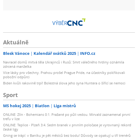
VÝBĚR
Aktuálně
Blesk Vánoce
Kalendář svátků 2025
INFO.cz
Navracel domů mrtvá těla Ukrajinců i Rusů: Smrt válečného hrdiny oznámila
zdrcená manželka
Více lásky pro všechny. Prahou prošel Prague Pride, na účastníky pokřikovali
pobožní odpůrci
Biden kvůli rakovině trpí! Bolestná slova jeho syna Huntera o šířící se nemoci
Sport
MS hokej 2025
Biatlon
Liga mistrů
ONLINE: Zlín - Bohemians 0:1. Pražané po půli vedou. Mirvald zaznamenal první
trefu v lize
ONLINE: Teplice - Plzeň 3:4. Sedm branek v prvním poločase je vyrovnaný rekord
české ligy
Gning se trápí: v Baníku je pět měsíců bez bodu! Důvody se opakují u tří trenérů