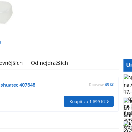
1
evnějších
Od nejdražších
Ur
shuatec 407648
Doprava:
65 Kč
Koupit za 1 699 Kč