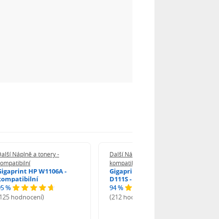
alší Náplně a tonery -
Další Náplně a tonery -
ompatibilní
kompatibilní
Gigaprint HP W1106A -
Gigaprint Samsung MLT-
kompatibilní
D111S - kompatibilní
95 %
94 %
(125 hodnocení)
(212 hodnocení)