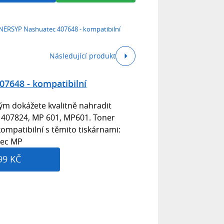
ERSYP Nashuatec 407648 - kompatibilní
Následující produkt
7648 - kompatibilní
rým dokážete kvalitně nahradit
c 407824, MP 601, MP601. Toner
ompatibilní s těmito tiskárnami:
tec MP
99 KČ