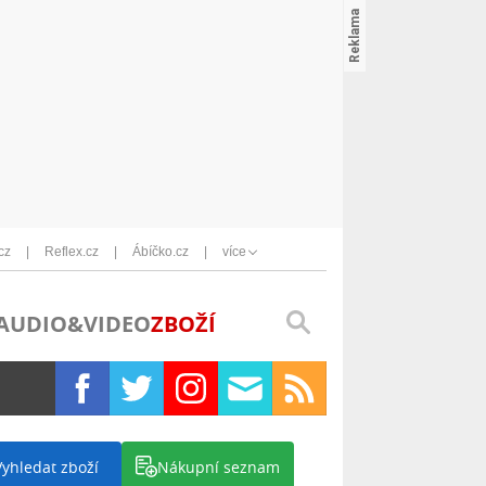
cz
Reflex.cz
Ábíčko.cz
více
AUDIO&VIDEO
ZBOŽÍ
Vyhledat zboží
Nákupní seznam