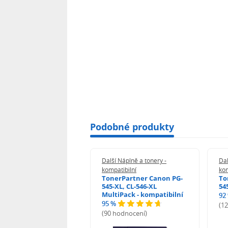
Podobné produkty
 Náplně a tonery -
Další Náplně a tonery -
Dal
tibilní
kompatibilní
kom
print Samsung MLT-
TonerPartner Canon PG-
To
L - kompatibilní
545-XL, CL-546-XL
54
MultiPack - kompatibilní
92
95 %
 hodnocení)
(1
(90 hodnocení)