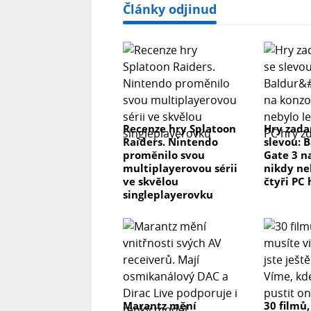
Články odjinud
Recenze hry Splatoon
Hry zada
Raiders. Nintendo
slevou: 
proměnilo svou
Gate 3 n
multiplayerovou sérii
nikdy ne
ve skvělou
čtyři PC
singleplayerovku
Marantz mění
30 filmů