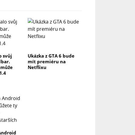
o svůj
Ukázka z GTA 6 bude
dbar.
mít premiéru na
a může
Netflixu
1.4
Android