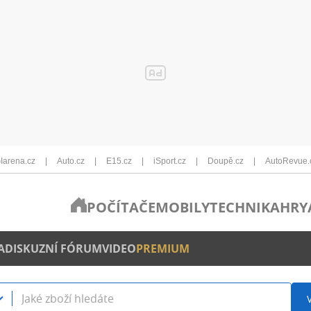
Iarena.cz
Auto.cz
E15.cz
iSport.cz
Doupě.cz
AutoRevue.
POČÍTAČE
MOBILY
TECHNIKA
HRY
A
DISKUZNÍ FÓRUM
VIDEO
PREMIUM