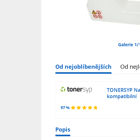
Galerie 1/
Od nejoblíbenějších
Od nejl
TONERSYP Na
kompatibilní
97 %
Popis