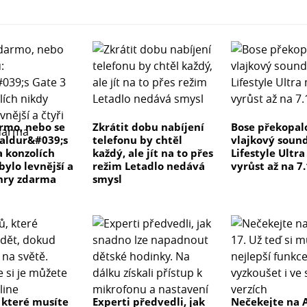
rmo, nebo se
Zkrátit dobu nabíjení
Bose překopal
Baldur&#039;s
telefonu by chtěl
vlajkový soun
a konzolích
každý, ale jít na to přes
Lifestyle Ultr
bylo levnější a
režim Letadlo nedává
vyrůst až na 7.
 hry zdarma
smysl
, které musíte
Experti předvedli, jak
Nečekejte na 