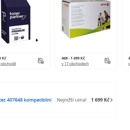
8 Kč
468 - 1 499 Kč
4
1 obchodě
v 17 obchodech
c 407648 kompatibilní
Nejnižší cena!
1 699 Kč