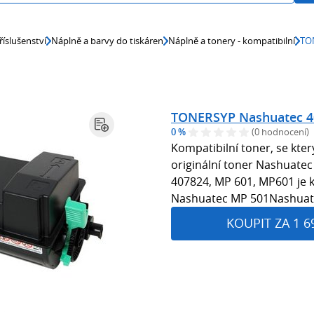
říslušenství
Náplně a barvy do tiskáren
Náplně a tonery - kompatibilní
TON
TONERSYP Nashuatec 40
0 %
(0 hodnocení)
Kompatibilní toner, se kte
originální toner Nashuate
407824, MP 601, MP601 je k
Nashuatec MP 501Nashua
KOUPIT ZA 1 6