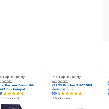
ší Náplně a tonery -
Další Náplně a tonery -
D
patibilní
kompatibilní
k
nerPartner Canon PG-
XEROX Brother TN-2590XL
5-XL BK - kompatibilní
- kompatibilní
 %
100 %
27 hodnocení)
(1 hodnocení)