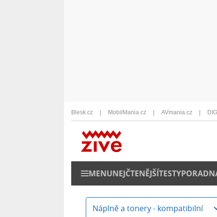
Blesk.cz
MobilMania.cz
AVmania.cz
DIG
MENU
NEJČTENĚJŠÍ
TESTY
PORADN
Náplně a tonery - kompatibilní