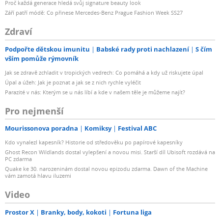
Proč každá generace hledá svůj signature beauty look
Září patří módě: Co přinese Mercedes-Benz Prague Fashion Week SS27
Zdraví
Podpořte dětskou imunitu
Babské rady proti nachlazení
S čím
vším pomůže rýmovník
Jak se zdravě zchladit v tropických vedrech: Co pomáhá a kdy už riskujete úpal
Úpal a úžeh: Jak je poznat a jak se z nich rychle vyléčit
Parazité v nás: Kterým se u nás líbí a kde v našem těle je můžeme najít?
Pro nejmenší
Mourissonova poradna
Komiksy
Festival ABC
Kdo vynalezl kapesník? Historie od středověku po papírové kapesníky
Ghost Recon Wildlands dostal vylepšení a novou misi. Starší díl Ubisoft rozdává na
PC zdarma
Quake ke 30. narozeninám dostal novou epizodu zdarma. Dawn of the Machine
vám zamotá hlavu iluzemi
Video
Prostor X
Branky, body, kokoti
Fortuna liga