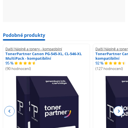
Podobné produkty
Další Náplně a tonery - kompatibilní
Další Náplně a toner
TonerPartner Canon PG-545-XL, CL-546-XL
TonerPartner Can
MultiPack - kompatibilní
kompatibilní
95 %
92 %
(90 hodnocení)
(127 hodnocení)
Previous
Next