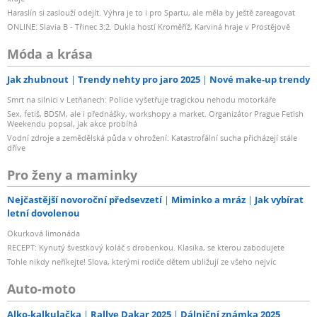
Haraslín si zaslouží odejít. Výhra je to i pro Spartu, ale měla by ještě zareagovat
ONLINE: Slavia B - Třinec 3:2. Dukla hostí Kroměříž, Karviná hraje v Prostějově
Móda a krása
Jak zhubnout
Trendy nehty pro jaro 2025
Nové make-up trendy
Smrt na silnici v Letňanech: Policie vyšetřuje tragickou nehodu motorkáře
Sex, fetiš, BDSM, ale i přednášky, workshopy a market. Organizátor Prague Fetish
Weekendu popsal, jak akce probíhá
Vodní zdroje a zemědělská půda v ohrožení: Katastrofální sucha přicházejí stále
dříve
Pro ženy a maminky
Nejčastější novoroční předsevzetí
Miminko a mráz
Jak vybírat
letní dovolenou
Okurková limonáda
RECEPT: Kynutý švestkový koláč s drobenkou. Klasika, se kterou zabodujete
Tohle nikdy neříkejte! Slova, kterými rodiče dětem ubližují ze všeho nejvíc
Auto-moto
Alko-kalkulačka
Rallye Dakar 2025
Dálniční známka 2025