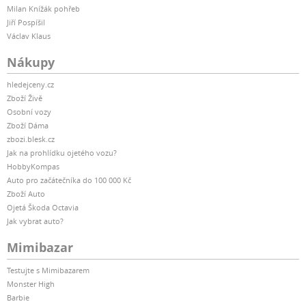
Milan Knížák pohřeb
Jiří Pospíšil
Václav Klaus
Nákupy
hledejceny.cz
Zboží Živě
Osobní vozy
Zboží Dáma
zbozi.blesk.cz
Jak na prohlídku ojetého vozu?
HobbyKompas
Auto pro začátečníka do 100 000 Kč
Zboží Auto
Ojetá Škoda Octavia
Jak vybrat auto?
Mimibazar
Testujte s Mimibazarem
Monster High
Barbie