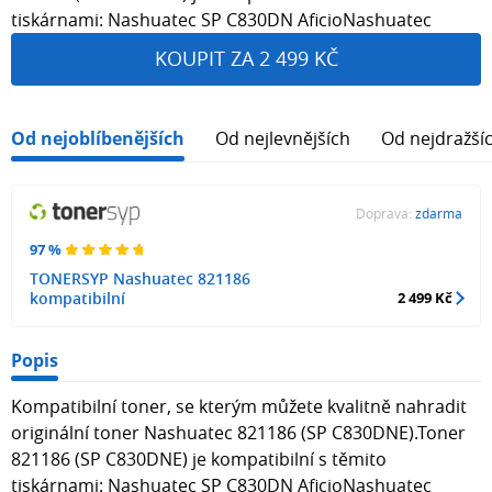
tiskárnami: Nashuatec SP C830DN AficioNashuatec
KOUPIT ZA 2 499 KČ
Od nejoblíbenějších
Od nejlevnějších
Od nejdražší
Doprava:
zdarma
97 %
TONERSYP Nashuatec 821186
kompatibilní
2 499 Kč
Popis
Kompatibilní toner, se kterým můžete kvalitně nahradit
originální toner Nashuatec 821186 (SP C830DNE).Toner
821186 (SP C830DNE) je kompatibilní s těmito
tiskárnami: Nashuatec SP C830DN AficioNashuatec