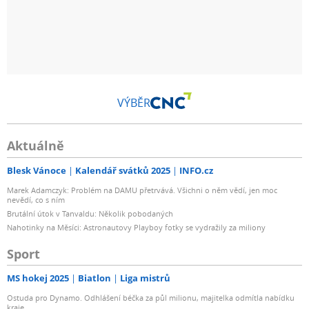
VÝBĚR
Aktuálně
Blesk Vánoce
Kalendář svátků 2025
INFO.cz
Marek Adamczyk: Problém na DAMU přetrvává. Všichni o něm vědí, jen moc
nevědí, co s ním
Brutální útok v Tanvaldu: Několik pobodaných
Nahotinky na Měsíci: Astronautovy Playboy fotky se vydražily za miliony
Sport
MS hokej 2025
Biatlon
Liga mistrů
Ostuda pro Dynamo. Odhlášení béčka za půl milionu, majitelka odmítla nabídku
kraje