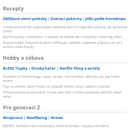
Recepty
Oblíbené zimní polévky
Domácí pekárny
Jídlo podle horoskopu
Cuketová zmrzlina? Vyzkoušejte nečekaný letní hit a geniální způsob, jak zpracovat
úrodu
Rychlé buchty s broskvemi: 5 receptů na sladké letní moučníky, které mají šťávu
Oopsie bread: Proteinové pečivo lehké jako obláček zvládnete připravit jen ze 3
surovin a bez mouky
Hobby a zábava
BLESK Tlapky
Divoký kačer
Netflix filmy a seriály
Osvěžení ve Schladmingu: Lamy, ferraty i koulovačka v létě jsou jen pár hodin
autem
Tipy na víkend: Harry Potter na výstavě! Folklor, bitvy i setkání vodníků
Přibývá paniky na dovolené: Vnuka paní Soni v hotelu poštípaly štěnice! Lékaři
varují
Pro generaci Z
#inspirace
#wellbeing
#news
RECEPT: Perfektní letní kombinace, které tě zchladí, i kdybys nechtěl*a