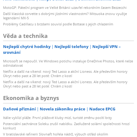
MotoGP: Páteční program ve Velké Británii uzavřel rekordním časem Bezzecchi
Další klasická corvette s dobrými jízdními vlastnostmi? Mitsuoka znovu využije
legendární MX-5
Problémy Cadillacu s brzdami souvisí podle Bottase s jejich chlazením
Věda a technika
Nejlepší chytré hodinky
Nejlepší telefony
Nejlepší VPN –
srovnání
Microsoft se nepoučil. Ve Windows potichu instaluje OneDrive Photos, které nelze
odinstalovat
Netflix a další na víkend: nový Ted Lasso a akční Lioness. Ale především horory
Úkryt nebo past a 28 let poté: Chrám z kostí
Netflix a další na víkend: nový Ted Lasso a akční Lioness. Ale především horory
Úkryt nebo past a 28 let poté: Chrám z kostí
Ekonomika a byznys
Daňové přiznání
Novela zákoníku práce
Nadace EPCG
Itálie vyklízí pláže. První plážové kluby mizí, turisté změnu pocítí brzy
Potenciální zachránce Soleku zrušil nabídku. Zadlužené solární společnosti hrozí
konkurz
V bratislavské rafinerii Slovnaft hořela nádrž, výbuch otřásl okolím