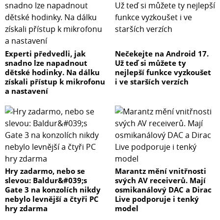
Experti předvedli, jak
Nečekejte na Android 17.
snadno lze napadnout
Už teď si můžete ty
dětské hodinky. Na dálku
nejlepší funkce vyzkoušet
získali přístup k mikrofonu
i ve starších verzích
a nastavení
Hry zadarmo, nebo se
Marantz mění vnitřnosti
slevou: Baldur&#039;s
svých AV receiverů. Mají
Gate 3 na konzolích nikdy
osmikanálový DAC a Dirac
nebylo levnější a čtyři PC
Live podporuje i tenký
hry zdarma
model