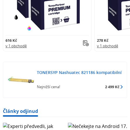
616 Kč
278 Kč
v 1 obchodě
v 1 obchodě
TONERSYP Nashuatec 821186 kompatibilní
Nejnižší cena!
2 499 Kč
Články odjinud