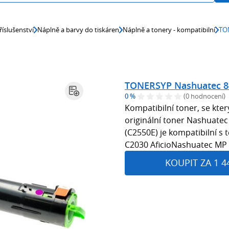
říslušenství
Náplně a barvy do tiskáren
Náplně a tonery - kompatibilní
TON
TONERSYP Nashuatec 84
0 %
(0 hodnocení)
Kompatibilní toner, se kte
originální toner Nashuate
(C2550E) je kompatibilní s
C2030 AficioNashuatec MP
KOUPIT ZA 1 4