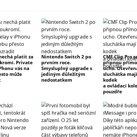
nechá platit za
Nintendo Switch 2 po
CMF Clip Pro s
ukromí. Private
prvním roce.
připnou přímo
iPhonu vás na
Smysluplný upgrade s
ucho. Otevřen
esto může
jediným důležitým
sluchátka maj
t
nedostatkem
kodek
a ovládací kol
pouzdře