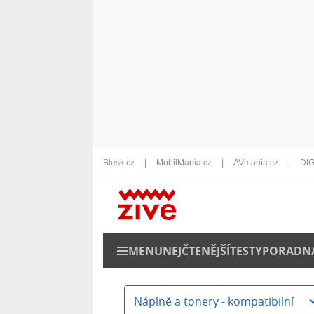
Blesk.cz
MobilMania.cz
AVmania.cz
DIG
MENU
NEJČTENĚJŠÍ
TESTY
PORADN
Náplně a tonery - kompatibilní