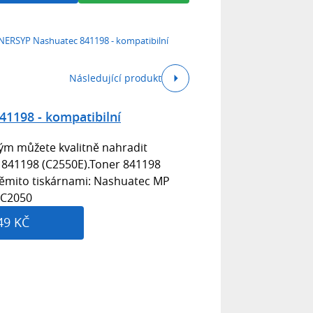
ERSYP Nashuatec 841198 - kompatibilní
Následující produkt
1198 - kompatibilní
rým můžete kvalitně nahradit
c 841198 (C2550E).Toner 841198
 těmito tiskárnami: Nashuatec MP
 C2050
49 KČ