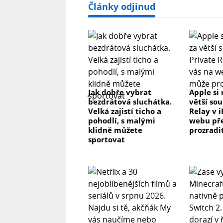
Články odjinud
Jak dobře vybrat
Apple si 
bezdrátová sluchátka.
větší so
Velká zajistí ticho a
Relay v 
pohodlí, s malými
webu př
klidně můžete
prozradi
sportovat