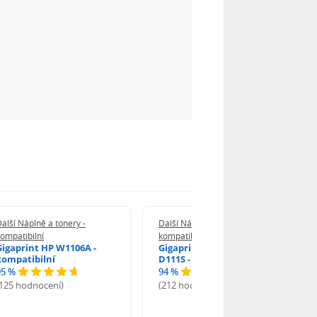
alší Náplně a tonery -
Další Náplně a tonery -
ompatibilní
kompatibilní
Gigaprint HP W1106A -
Gigaprint Samsung MLT-
kompatibilní
D111S - kompatibilní
95 %
94 %
(125 hodnocení)
(212 hodnocení)