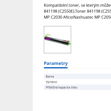
Kompatibilní toner, se kterým můžet
841198 (C2550E).Toner 841198 (C255
MP C2030 AficioNashuatec MP C205
Parametry
Barva
Výrobce
Přibližná kapacita tisku