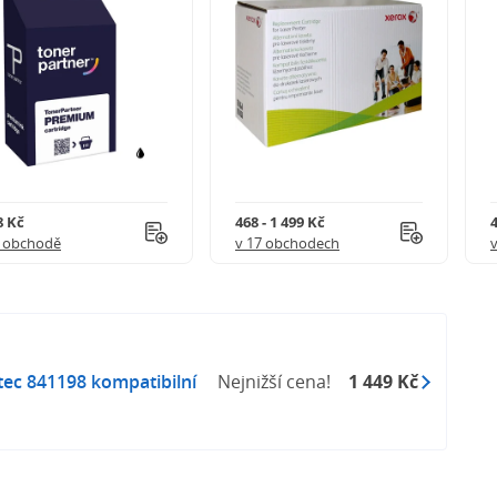
8 Kč
468 - 1 499 Kč
4
1 obchodě
v 17 obchodech
c 841198 kompatibilní
Nejnižší cena!
1 449 Kč