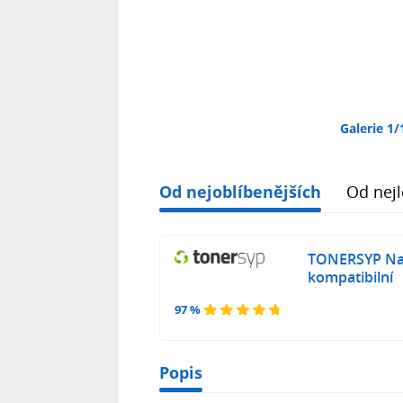
Galerie 1/
Od nejoblíbenějších
Od nejl
TONERSYP Na
kompatibilní
97 %
Popis