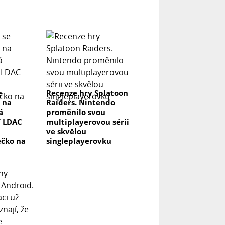
e
Recenze hry Splatoon
 na
Raiders. Nintendo
á
proměnilo svou
í LDAC
multiplayerovou sérii
ve skvělou
ečko na
singleplayerovku