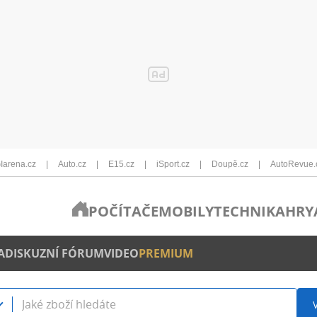
Iarena.cz
Auto.cz
E15.cz
iSport.cz
Doupě.cz
AutoRevue.
POČÍTAČE
MOBILY
TECHNIKA
HRY
A
DISKUZNÍ FÓRUM
VIDEO
PREMIUM