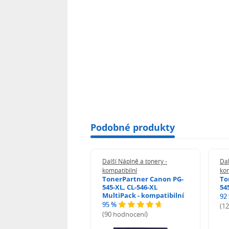
Podobné produkty
 Náplně a tonery -
Další Náplně a tonery -
Dal
tibilní
kompatibilní
kom
print Samsung MLT-
TonerPartner Canon PG-
To
L - kompatibilní
545-XL, CL-546-XL
54
MultiPack - kompatibilní
92
95 %
 hodnocení)
(1
(90 hodnocení)