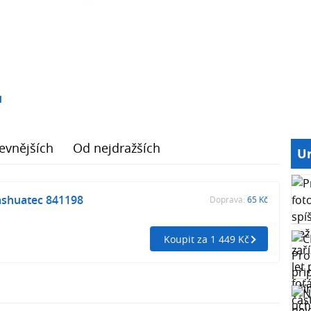
1
evnějších
Od nejdražších
Ur
shuatec 841198
Doprava:
65 Kč
Koupit za 1 449 Kč