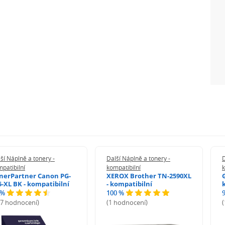
ší Náplně a tonery -
Další Náplně a tonery -
D
patibilní
kompatibilní
k
nerPartner Canon PG-
XEROX Brother TN-2590XL
5-XL BK - kompatibilní
- kompatibilní
 %
100 %
27 hodnocení)
(1 hodnocení)