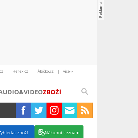
cz
Reflex.cz
Ábíčko.cz
více
AUDIO&VIDEO
ZBOŽÍ
Vyhledat zboží
Nákupní seznam