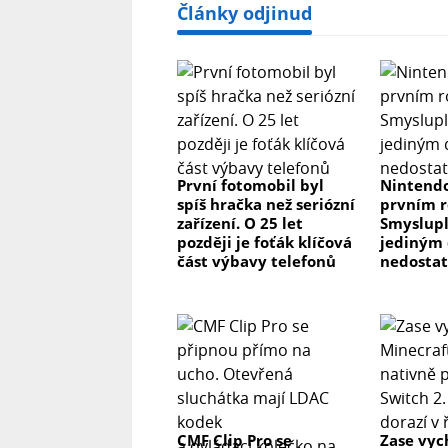
Články odjinud
První fotomobil byl
Nintendo
spíš hračka než seriózní
prvním r
zařízení. O 25 let
Smyslupl
později je foťák klíčová
jediným 
část výbavy telefonů
nedosta
CMF Clip Pro se
Zase vyc