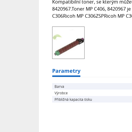
Kompatibilní toner, se kterým můžet
8420967.Toner MP C406, 8420967 je 
C306Ricoh MP C306ZSPRicoh MP C
Parametry
Barva
Výrobce
Přibližná kapacita tisku