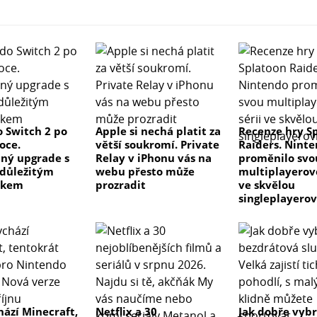
 Switch 2 po
Apple si nechá platit za
Recenze hry S
oce.
větší soukromí. Private
Raiders. Nint
ný upgrade s
Relay v iPhonu vás na
proměnilo svo
důležitým
webu přesto může
multiplayerovo
tkem
prozradit
ve skvělou
singleplayero
hází Minecraft,
Netflix a 30
Jak dobře vyb