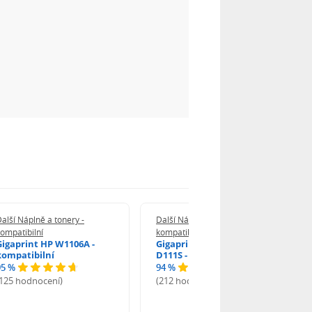
alší Náplně a tonery -
Další Náplně a tonery -
ompatibilní
kompatibilní
Gigaprint HP W1106A -
Gigaprint Samsung MLT-
kompatibilní
D111S - kompatibilní
95 %
94 %
(125 hodnocení)
(212 hodnocení)