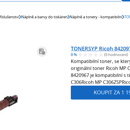
říslušenství
Náplně a barvy do tiskáren
Náplně a tonery - kompatibilní
TON
TONERSYP Ricoh 842097
0 %
(0 hodnocení)
Kompatibilní toner, se kte
originální toner Ricoh MP 
8420967 je kompatibilní s 
C306Ricoh MP C306ZSPRic
KOUPIT ZA 1 1