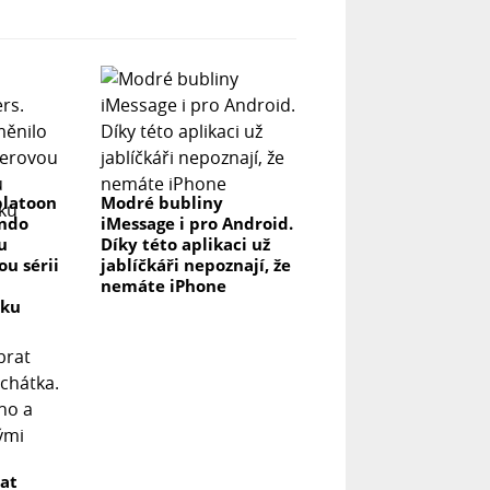
platoon
Modré bubliny
endo
iMessage i pro Android.
u
Díky této aplikaci už
u sérii
jablíčkáři nepoznají, že
nemáte iPhone
vku
rat