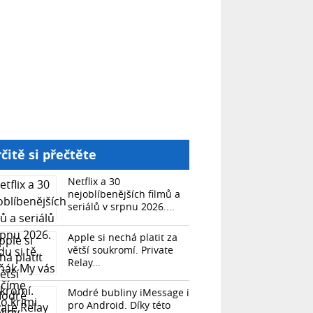
čitě si přečtěte
Netflix a 30
nejoblíbenějších filmů a
seriálů v srpnu 2026....
Apple si nechá platit za
větší soukromí. Private
Relay...
Modré bubliny iMessage i
pro Android. Díky této