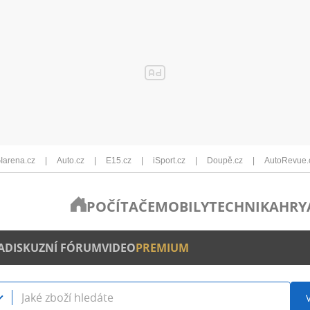
Iarena.cz
Auto.cz
E15.cz
iSport.cz
Doupě.cz
AutoRevue.
POČÍTAČE
MOBILY
TECHNIKA
HRY
A
DISKUZNÍ FÓRUM
VIDEO
PREMIUM