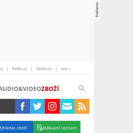
cz
Reflex.cz
Ábíčko.cz
více
AUDIO&VIDEO
ZBOŽÍ
Vyhledat zboží
Nákupní seznam