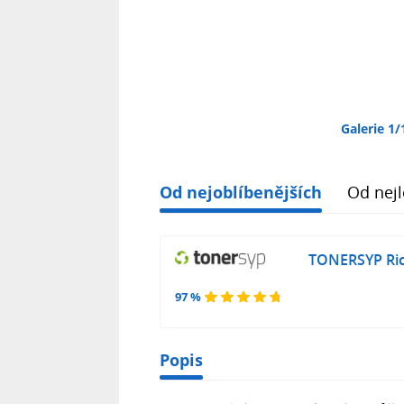
Galerie 1/
Od nejoblíbenějších
Od nejl
TONERSYP Ric
97 %
Popis