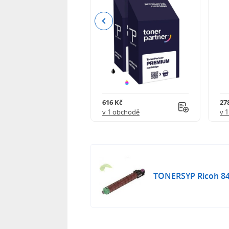
Previous
 750 Kč
616 Kč
27
obchodě
v 1 obchodě
v 
TONERSYP Ricoh 84