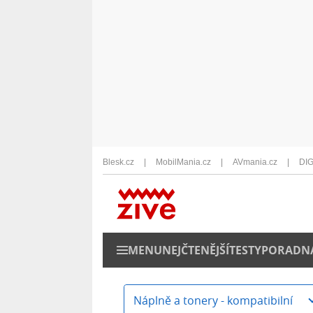
Blesk.cz
MobilMania.cz
AVmania.cz
DIG
MENU
NEJČTENĚJŠÍ
TESTY
PORADN
Náplně a tonery - kompatibilní