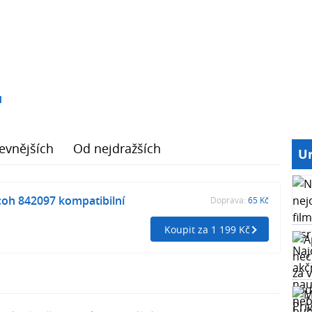
1
evnějších
Od nejdražších
Ur
oh 842097 kompatibilní
Doprava:
65 Kč
Koupit za 1 199 Kč