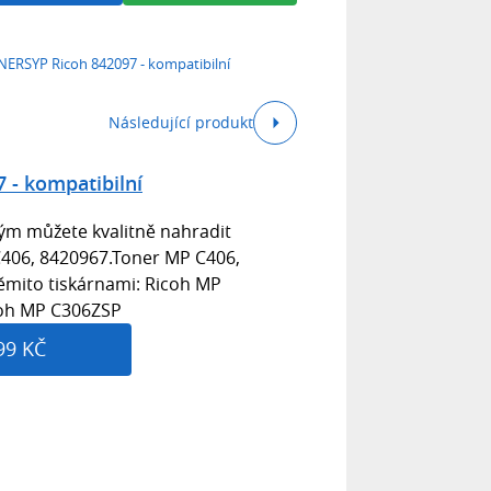
ERSYP Ricoh 842097 - kompatibilní
Následující produkt
 - kompatibilní
rým můžete kvalitně nahradit
C406, 8420967.Toner MP C406,
těmito tiskárnami: Ricoh MP
oh MP C306ZSP
99 KČ