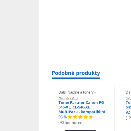
Podobné produkty
 Náplně a tonery -
Další Náplně a tonery -
Dal
tibilní
kompatibilní
kom
print Samsung MLT-
TonerPartner Canon PG-
To
L - kompatibilní
545-XL, CL-546-XL
54
MultiPack - kompatibilní
92
95 %
 hodnocení)
(1
(90 hodnocení)