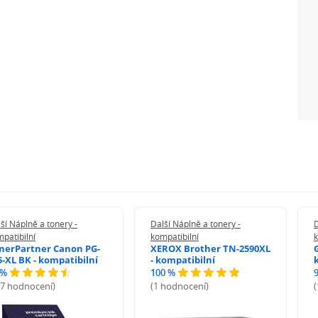
ší Náplně a tonery -
Další Náplně a tonery -
D
patibilní
kompatibilní
k
nerPartner Canon PG-
XEROX Brother TN-2590XL
5-XL BK - kompatibilní
- kompatibilní
 %
100 %
27 hodnocení)
(1 hodnocení)