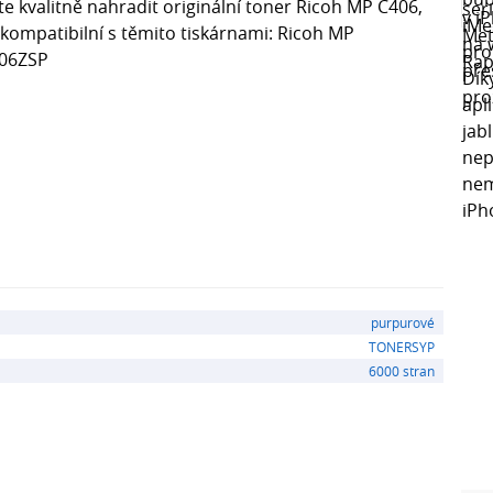
e kvalitně nahradit originální toner Ricoh MP C406,
kompatibilní s těmito tiskárnami: Ricoh MP
306ZSP
purpurové
TONERSYP
6000 stran