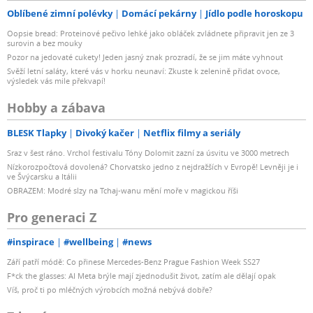
Oblíbené zimní polévky
Domácí pekárny
Jídlo podle horoskopu
Oopsie bread: Proteinové pečivo lehké jako obláček zvládnete připravit jen ze 3
surovin a bez mouky
Pozor na jedovaté cukety! Jeden jasný znak prozradí, že se jim máte vyhnout
Svěží letní saláty, které vás v horku neunaví: Zkuste k zelenině přidat ovoce,
výsledek vás mile překvapí!
Hobby a zábava
BLESK Tlapky
Divoký kačer
Netflix filmy a seriály
Sraz v šest ráno. Vrchol festivalu Tóny Dolomit zazní za úsvitu ve 3000 metrech
Nízkorozpočtová dovolená? Chorvatsko jedno z nejdražších v Evropě! Levněji je i
ve Švýcarsku a Itálii
OBRAZEM: Modré slzy na Tchaj-wanu mění moře v magickou říši
Pro generaci Z
#inspirace
#wellbeing
#news
Září patří módě: Co přinese Mercedes-Benz Prague Fashion Week SS27
F*ck the glasses: AI Meta brýle mají zjednodušit život, zatím ale dělají opak
Víš, proč ti po mléčných výrobcích možná nebývá dobře?