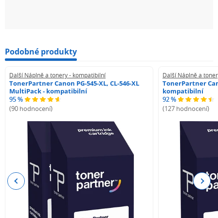
Podobné produkty
Další Náplně a tonery - kompatibilní
Další Náplně a toner
TonerPartner Canon PG-545-XL, CL-546-XL
TonerPartner Can
MultiPack - kompatibilní
kompatibilní
95 %
92 %
(90 hodnocení)
(127 hodnocení)
Previous
Next