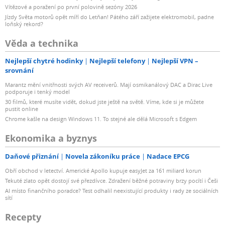
Vítězové a poražení po první polovině sezóny 2026
Jízdy Světa motorů opět míří do Letňan! Pátého září zažijete elektromobil, padne
loňský rekord?
Věda a technika
Nejlepší chytré hodinky
Nejlepší telefony
Nejlepší VPN –
srovnání
Marantz mění vnitřnosti svých AV receiverů. Mají osmikanálový DAC a Dirac Live
podporuje i tenký model
30 filmů, které musíte vidět, dokud jste ještě na světě. Víme, kde si je můžete
pustit online
Chrome kašle na design Windows 11. To stejné ale dělá Microsoft s Edgem
Ekonomika a byznys
Daňové přiznání
Novela zákoníku práce
Nadace EPCG
Obří obchod v letectví. Americké Apollo kupuje easyJet za 161 miliard korun
Tekuté zlato opět dostojí své přezdívce. Zdražení běžné potraviny brzy pocítí i Češi
AI místo finančního poradce? Test odhalil neexistující produkty i rady ze sociálních
sítí
Recepty