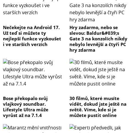
Nečekejte na Android 17.
Hry zadarmo, nebo se
Už teď si můžete ty
slevou: Baldur&#039;s
nejlepší funkce vyzkoušet
Gate 3 na konzolích nikdy
i ve starších verzích
nebylo levnější a čtyři PC
hry zdarma
Bose překopalo svůj
30 filmů, které musíte
vlajkový soundbar.
vidět, dokud jste ještě na
Lifestyle Ultra může
světě. Víme, kde si je
vyrůst až na 7.1.4
můžete pustit online