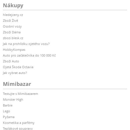
Nákupy
hledejceny.cz
Zboží Živě
Osobní vozy
Zboží Dáma
zbozi.blesk.cz
Jak na prohlídku ojetého vozu?
HobbyKompas
Auto pro začátečníka do 100 000 Kč
Zboží Auto
Ojetá Škoda Octavia
Jak vybrat auto?
Mimibazar
Testujte s Mimibazarem
Monster High
Barbie
Lego
Pyžama
Kosmetika a parfémy
Teplákové soupravy