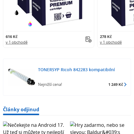
616 Kč
278 Kč
v 1 obchodě
v 1 obchodě
TONERSYP Ricoh 842283 kompatibilní
Nejnižší cena!
1 249 Kč
Články odjinud