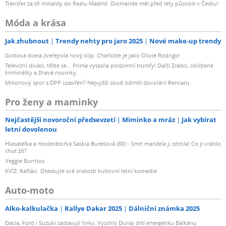
Transfer za tři miliardy do Realu Madrid: Diomande měl před lety působit v Česku!
Móda a krása
Jak zhubnout
Trendy nehty pro jaro 2025
Nové make-up trendy
Gottova dcera zveřejnila nový klip: Charlotte je jako Olivie Rodrigo!
Televizní diváci, těšte se... Prima vytasila podzimní trumfy! Další Zrádci, oblíbené
kriminálky a žhavé novinky...
Milionový spor s DPP uzavřen? Nejvyšší soud odmítl dovolání Rencaru
Pro ženy a maminky
Nejčastější novoroční předsevzetí
Miminko a mráz
Jak vybírat
letní dovolenou
Hlasatelka a moderátorka Saskia Burešová (80) - Smrt manžela ji zdrtila! Co jí vrátilo
chuť žít?
Veggie Burritos
KVÍZ: Rafťáci. Otestujte své znalosti kultovní letní komedie
Auto-moto
Alko-kalkulačka
Rallye Dakar 2025
Dálniční známka 2025
Dacia, Ford i Suzuki zastavují linky. Vyschlý Dunaj drtí energetiku Balkánu