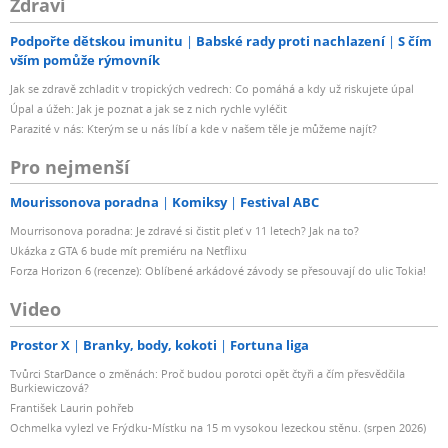
Zdraví
Podpořte dětskou imunitu
Babské rady proti nachlazení
S čím
vším pomůže rýmovník
Jak se zdravě zchladit v tropických vedrech: Co pomáhá a kdy už riskujete úpal
Úpal a úžeh: Jak je poznat a jak se z nich rychle vyléčit
Parazité v nás: Kterým se u nás líbí a kde v našem těle je můžeme najít?
Pro nejmenší
Mourissonova poradna
Komiksy
Festival ABC
Mourrisonova poradna: Je zdravé si čistit pleť v 11 letech? Jak na to?
Ukázka z GTA 6 bude mít premiéru na Netflixu
Forza Horizon 6 (recenze): Oblíbené arkádové závody se přesouvají do ulic Tokia!
Video
Prostor X
Branky, body, kokoti
Fortuna liga
Tvůrci StarDance o změnách: Proč budou porotci opět čtyři a čím přesvědčila
Burkiewiczová?
František Laurin pohřeb
Ochmelka vylezl ve Frýdku-Místku na 15 m vysokou lezeckou stěnu. (srpen 2026)