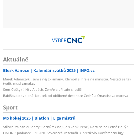
VÝBĚR
Aktuálně
Blesk Vánoce
Kalendář svátků 2025
INFO.cz
Marek Adamczyk: Jsem z něj zklamaný. Klempíř si hraje na ministra. Nestačí se tak
tvářit, musí zamakat
Smrt Češky (†14) v Alpách: Zemřela při túře s rodiči
Babišova dovolená: Kousek od oblíbené destinace Čechů a Onassisova ostrova
Sport
MS hokej 2025
Biatlon
Liga mistrů
Střední záložníci Sparty: Sochůrek bojuje s konkurencí, udrží se na Letné Hollý?
ONLINE: Jablonec - RFS 0:0. Severočeši rozehráli 3. předkolo Konferenční ligy