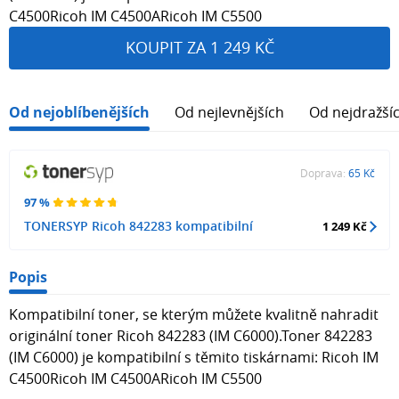
C4500Ricoh IM C4500ARicoh IM C5500
KOUPIT ZA 1 249 KČ
Od nejoblíbenějších
Od nejlevnějších
Od nejdražší
Doprava:
65 Kč
97 %
TONERSYP Ricoh 842283 kompatibilní
1 249 Kč
Popis
Kompatibilní toner, se kterým můžete kvalitně nahradit
originální toner Ricoh 842283 (IM C6000).Toner 842283
(IM C6000) je kompatibilní s těmito tiskárnami: Ricoh IM
C4500Ricoh IM C4500ARicoh IM C5500