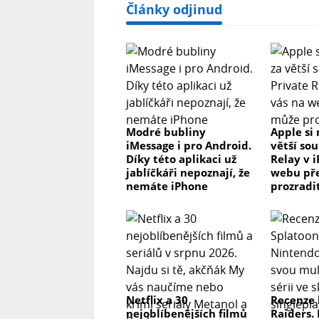
Články odjinud
Modré bubliny
Apple si 
iMessage i pro Android.
větší so
Díky této aplikaci už
Relay v 
jablíčkáři nepoznají, že
webu př
nemáte iPhone
prozradi
Netflix a 30
Recenze 
nejoblíbenějších filmů
Raiders.