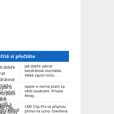
čitě si přečtěte
Jak dobře vybrat
bezdrátová sluchátka.
Velká zajistí ticho...
Apple si nechá platit za
větší soukromí. Private
Relay...
CMF Clip Pro se připnou
přímo na ucho. Otevřená