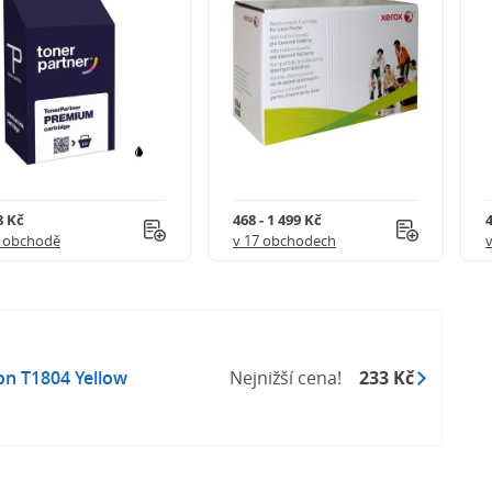
8 Kč
468 - 1 499 Kč
4
1 obchodě
v 17 obchodech
on T1804 Yellow
Nejnižší cena!
233 Kč