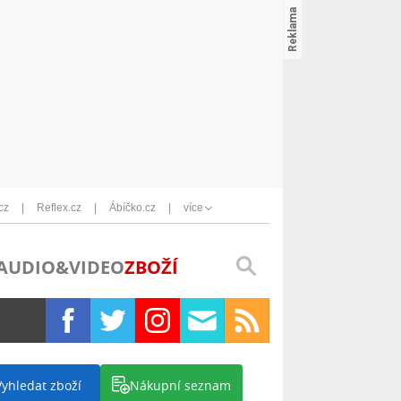
cz
Reflex.cz
Ábíčko.cz
více
AUDIO&VIDEO
ZBOŽÍ
Vyhledat zboží
Nákupní seznam