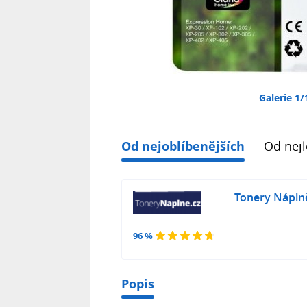
Galerie 1/
Od nejoblíbenějších
Od nejl
Tonery Nápln
96 %
Popis