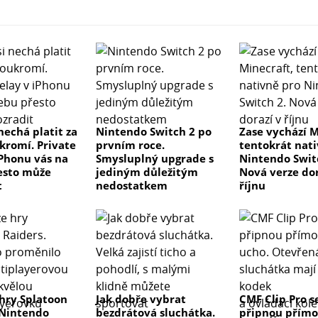
nechá platit za
Nintendo Switch 2 po
Zase vychází M
ukromí. Private
prvním roce.
tentokrát nat
iPhonu vás na
Smysluplný upgrade s
Nintendo Swit
esto může
jediným důležitým
Nová verze dor
t
nedostatkem
říjnu
hry Splatoon
Jak dobře vybrat
CMF Clip Pro s
 Nintendo
bezdrátová sluchátka.
připnou přímo