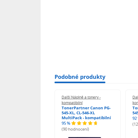
Podobné produkty
 Náplně a tonery -
Další Náplně a tonery -
Dal
tibilní
kompatibilní
kom
print Samsung MLT-
TonerPartner Canon PG-
To
L - kompatibilní
545-XL, CL-546-XL
54
MultiPack - kompatibilní
92
95 %
 hodnocení)
(1
(90 hodnocení)