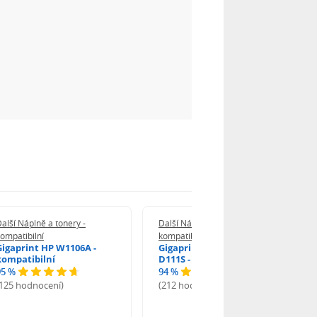
alší Náplně a tonery -
Další Náplně a tonery -
ompatibilní
kompatibilní
Gigaprint HP W1106A -
Gigaprint Samsung MLT-
kompatibilní
D111S - kompatibilní
95 %
94 %
(125 hodnocení)
(212 hodnocení)