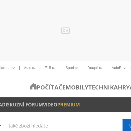
Iarena.cz
Auto.cz
E15.cz
iSport.cz
Doupě.cz
AutoRevue.
POČÍTAČE
MOBILY
TECHNIKA
HRY
A
DISKUZNÍ FÓRUM
VIDEO
PREMIUM