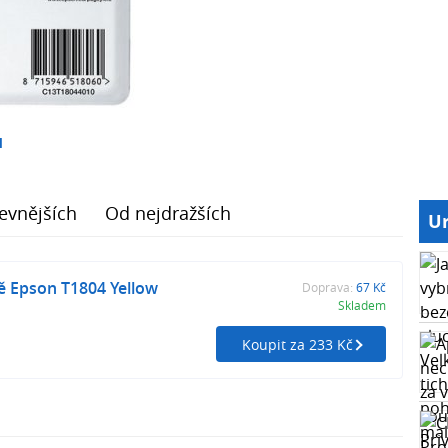
1
evnějších
Od nejdražších
Ur
ě Epson T1804 Yellow
Doprava:
67 Kč
Skladem
Koupit za 233 Kč