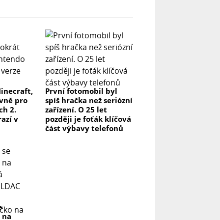
inecraft,
První fotomobil byl
ivně pro
spíš hračka než seriózní
ch 2.
zařízení. O 25 let
azí v
později je foťák klíčová
část výbavy telefonů
e
 na