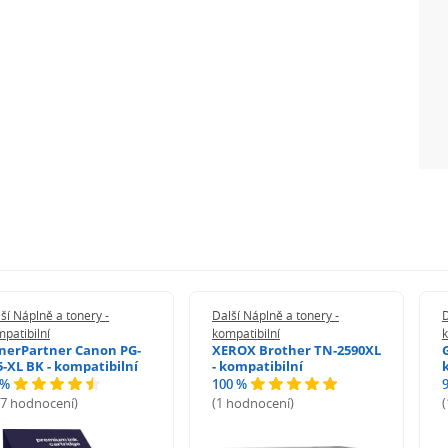
ší Náplně a tonery -
Další Náplně a tonery -
D
patibilní
kompatibilní
k
nerPartner Canon PG-
XEROX Brother TN-2590XL
5-XL BK - kompatibilní
- kompatibilní
 %
100 %
27 hodnocení)
(1 hodnocení)