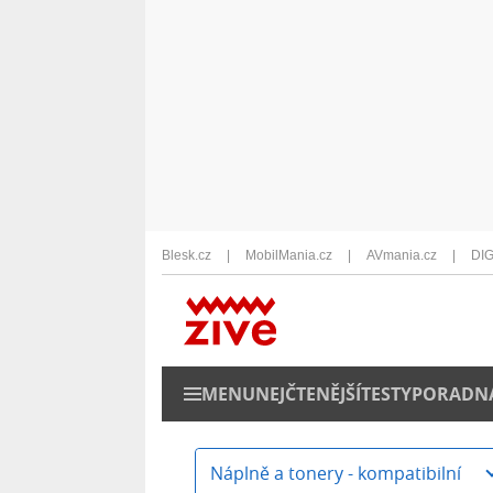
Blesk.cz
MobilMania.cz
AVmania.cz
DIG
MENU
NEJČTENĚJŠÍ
TESTY
PORADN
Náplně a tonery - kompatibilní