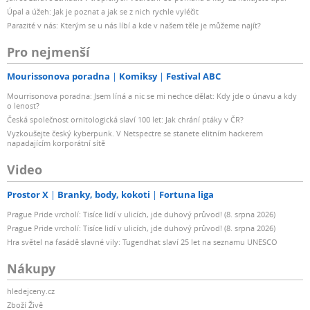
Úpal a úžeh: Jak je poznat a jak se z nich rychle vyléčit
Parazité v nás: Kterým se u nás líbí a kde v našem těle je můžeme najít?
Pro nejmenší
Mourissonova poradna
Komiksy
Festival ABC
Mourrisonova poradna: Jsem líná a nic se mi nechce dělat: Kdy jde o únavu a kdy
o lenost?
Česká společnost ornitologická slaví 100 let: Jak chrání ptáky v ČR?
Vyzkoušejte český kyberpunk. V Netspectre se stanete elitním hackerem
napadajícím korporátní sítě
Video
Prostor X
Branky, body, kokoti
Fortuna liga
Prague Pride vrcholí: Tisíce lidí v ulicích, jde duhový průvod! (8. srpna 2026)
Prague Pride vrcholí: Tisíce lidí v ulicích, jde duhový průvod! (8. srpna 2026)
Hra světel na fasádě slavné vily: Tugendhat slaví 25 let na seznamu UNESCO
Nákupy
hledejceny.cz
Zboží Živě