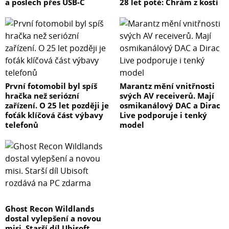
a poslech přes USB-C
28 let poté: Chrám z kostí
První fotomobil byl spíš
Marantz mění vnitřnosti
hračka než seriózní
svých AV receiverů. Mají
zařízení. O 25 let později je
osmikanálový DAC a Dirac
foťák klíčová část výbavy
Live podporuje i tenký
telefonů
model
Ghost Recon Wildlands
dostal vylepšení a novou
misi. Starší díl Ubisoft