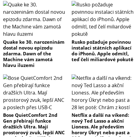
Quake ke 30. narozeninám
Rusko požaduje povinnou
dostal novou epizodu
instalaci státních aplikací
zdarma. Dawn of the
do iPhonů. Apple odmítl,
Machine vám zamotá
teď čelí miliardové pokutě
hlavu iluzemi
Bose QuietComfort 2nd
Netflix a další na víkend:
Gen přebírají funkce
nový Ted Lasso a akční
dražších Ultra. Mají
Lioness. Ale především
prostorový zvuk, lepší ANC
horory Úkryt nebo past a