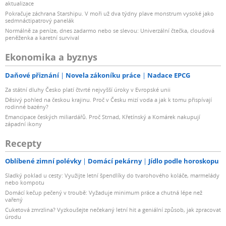
aktualizace
Pokračuje záchrana Starshipu. V moři už dva týdny plave monstrum vysoké jako
sedmnáctipatrový panelák
Normálně za peníze, dnes zadarmo nebo se slevou: Univerzální čtečka, cloudová
peněženka a karetní survival
Ekonomika a byznys
Daňové přiznání
Novela zákoníku práce
Nadace EPCG
Za státní dluhy Česko platí čtvrté nejvyšší úroky v Evropské unii
Děsivý pohled na českou krajinu. Proč v Česku mizí voda a jak k tomu přispívají
rodinné bazény?
Emancipace českých miliardářů. Proč Strnad, Křetínský a Komárek nakupují
západní ikony
Recepty
Oblíbené zimní polévky
Domácí pekárny
Jídlo podle horoskopu
Sladký poklad u cesty: Využijte letní špendlíky do tvarohového koláče, marmelády
nebo kompotu
Domácí kečup pečený v troubě: Vyžaduje minimum práce a chutná lépe než
vařený
Cuketová zmrzlina? Vyzkoušejte nečekaný letní hit a geniální způsob, jak zpracovat
úrodu