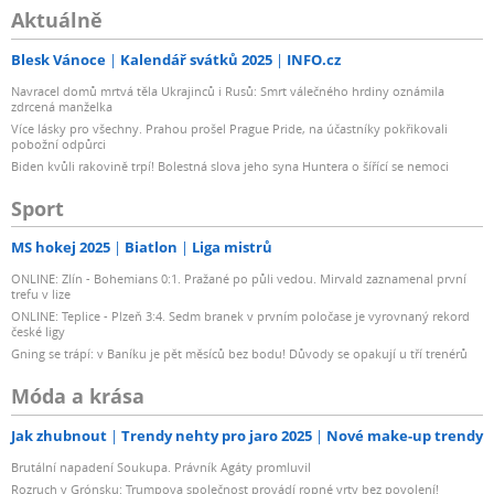
Aktuálně
Blesk Vánoce
Kalendář svátků 2025
INFO.cz
Navracel domů mrtvá těla Ukrajinců i Rusů: Smrt válečného hrdiny oznámila
zdrcená manželka
Více lásky pro všechny. Prahou prošel Prague Pride, na účastníky pokřikovali
pobožní odpůrci
Biden kvůli rakovině trpí! Bolestná slova jeho syna Huntera o šířící se nemoci
Sport
MS hokej 2025
Biatlon
Liga mistrů
ONLINE: Zlín - Bohemians 0:1. Pražané po půli vedou. Mirvald zaznamenal první
trefu v lize
ONLINE: Teplice - Plzeň 3:4. Sedm branek v prvním poločase je vyrovnaný rekord
české ligy
Gning se trápí: v Baníku je pět měsíců bez bodu! Důvody se opakují u tří trenérů
Móda a krása
Jak zhubnout
Trendy nehty pro jaro 2025
Nové make-up trendy
Brutální napadení Soukupa. Právník Agáty promluvil
Rozruch v Grónsku: Trumpova společnost provádí ropné vrty bez povolení!