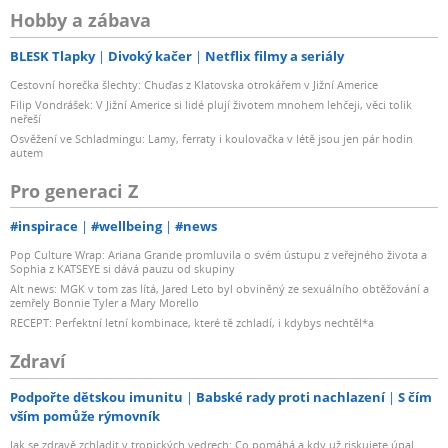
Hobby a zábava
BLESK Tlapky
Divoký kačer
Netflix filmy a seriály
Cestovní horečka šlechty: Chuďas z Klatovska otrokářem v Jižní Americe
Filip Vondrášek: V Jižní Americe si lidé plují životem mnohem lehčeji, věci tolik
neřeší
Osvěžení ve Schladmingu: Lamy, ferraty i koulovačka v létě jsou jen pár hodin
autem
Pro generaci Z
#inspirace
#wellbeing
#news
Pop Culture Wrap: Ariana Grande promluvila o svém ústupu z veřejného života a
Sophia z KATSEYE si dává pauzu od skupiny
Alt news: MGK v tom zas lítá, Jared Leto byl obviněný ze sexuálního obtěžování a
zemřely Bonnie Tyler a Mary Morello
RECEPT: Perfektní letní kombinace, které tě zchladí, i kdybys nechtěl*a
Zdraví
Podpořte dětskou imunitu
Babské rady proti nachlazení
S čím
vším pomůže rýmovník
Jak se zdravě zchladit v tropických vedrech: Co pomáhá a kdy už riskujete úpal