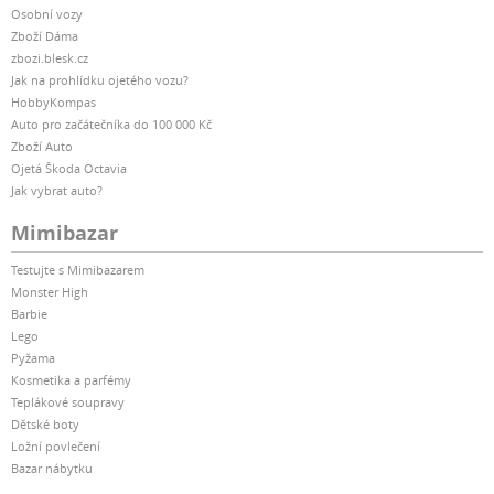
Osobní vozy
Zboží Dáma
zbozi.blesk.cz
Jak na prohlídku ojetého vozu?
HobbyKompas
Auto pro začátečníka do 100 000 Kč
Zboží Auto
Ojetá Škoda Octavia
Jak vybrat auto?
Mimibazar
Testujte s Mimibazarem
Monster High
Barbie
Lego
Pyžama
Kosmetika a parfémy
Teplákové soupravy
Dětské boty
Ložní povlečení
Bazar nábytku