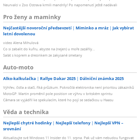
Neurvalci v Zoo Ostrava krmili mandrily! Po napomenutí ještě nadávali
Pro ženy a maminky
Nejčastější novoroční předsevzetí
Miminko a mráz
Jak vybírat
letní dovolenou
video Alena Mihulová
Co si zabalit do kufru, abyste na (nejen) u moře zazářily...
Salát s koprem a dresinkem ze zakysané smetany
Auto-moto
Alko-kalkulačka
Rallye Dakar 2025
Dálniční známka 2025
Výhřev, čidla a stačí, říká průzkum. Pokročilá elektronika není prioritou zákazníků
MotoGP: Martin proměnil pole position ve výhru v britském sprintu
Câmara se vyjádřil ke spekulacím, které ho pojí se sedačkou u Haasu
Věda a technika
Nejlepší chytré hodinky
Nejlepší telefony
Nejlepší VPN –
srovnání
Aktualizujte své Windows 11 Insider do 11. srpna. Pak už vám nebudou fungovat